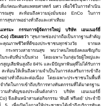
นที่แก่คณะทันตแพทยศาสตร์ มศว เพื่อใช้ในการดำเนิน
ธารณสุข สะท้อนถึงความมุ่งมั่นของ
EnCo
ในการ
ิการสุขภาพอย่างทั่วถึงและเท่าเทียม
ันเทรมะ กรรมการผู้จัดการใหญ่ บริษัท เอนเนอร์ยี่
nCo)
เปิดเผยว่า
“
สุขภาพช่องปากถือเป็นรากฐานสำคัญ
ะคุณภาพชีวิตที่ดีของประชาชนทุกช่วงวัย จากผล
 กระทรวงสาธารณสุข พบว่าคนไทยยังคงเผชิญกับ
นระดับที่น่าเป็นห่วง โดยเฉพาะในกลุ่มวัยผู้ใหญ่และ
ารสูญเสียฟันสูงถึง
84%
และมีปัญหาฟันผุที่ไม่ได้รับการ
%
สะท้อนให้เห็นถึงความจำเป็นในการส่งเสริมการเข้าถึง
อย่างทั่วถึงและต่อเนื่อง โดยเฉพาะประชาชนในพื้นที่
ีข้อจำกัดในการเข้าถึงบริการทางทันตกรรมที่ได้มาตรฐาน
ความสำคัญของประเด็นดังกล่าว บริษัท เอนเนอร์ยี่
Co)
จึงเดินหน้าสานต่อกิจกรรม ‘ฟันดี ฟรีเดย์’ ประจำปี
ที่
5
เพื่อเปิดโอกาสให้ประชาชนได้เข้าถึงบริการทันต