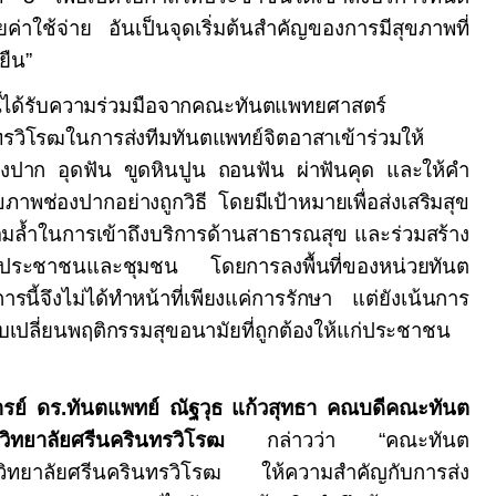
ค่าใช้จ่าย อันเป็นจุดเริ่มต้นสำคัญของการมีสุขภาพที่
งยืน
”
นี้ได้รับความร่วมมือจากคณะทันตแพทยศาสตร์
รวิโรฒในการส่งทีมทันตแพทย์จิตอาสาเข้าร่วมให้
งปาก อุดฟัน ขูดหินปูน ถอนฟัน ผ่าฟันคุด และให้คำ
าพช่องปากอย่างถูกวิธี โดยมีเป้าหมายเพื่อส่งเสริมสุข
่อมล้ำในการเข้าถึงบริการด้านสาธารณสุข และร่วมสร้าง
้กับประชาชนและชุมชน โดยการลงพื้นที่ของหน่วยทันต
ารนี้จึงไม่ได้ทำหน้าที่เพียงแค่การรักษา แต่ยังเน้นการ
ปรับเปลี่ยนพฤติกรรมสุขอนามัยที่ถูกต้องให้แก่ประชาชน
ารย์ ดร.ทันตแพทย์ ณัฐวุธ แก้วสุทธา คณบดีคณะทันต
ิทยาลัยศรีนครินทรวิโรฒ
กล่าวว่า
“
คณะทันต
ยาลัยศรีนครินทรวิโรฒ ให้ความสำคัญกับการส่ง