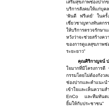
เสริมสุขภาพช่องปากข
บริการสังคมให้แก่บุค
‘ฟันดี ฟรีเดย์’ ในคร
เชี่ยวชาญทางทันตกร
ให้บริการตรวจรักษา
หวังว่าจะช่วยสร้างค
ของการดูแลสุขภาพช่อง
ระยะยาว”
คุณศิริกาญจน์ 
ใจมากที่มีโครงการดี
กรรมโดยไม่ต้องกังวลเ
ช่องปากและคำแนะนำใ
เข้าใจและเห็นความ
EnCo
และทีมทันตแ
ยิ้มให้กับประชาชน”