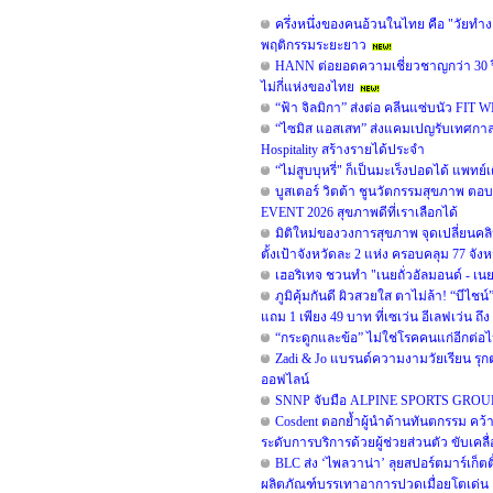
ครึ่งหนึ่งของคนอ้วนในไทย คือ "วัยทำง
พฤติกรรมระยะยาว
HANN ต่อยอดความเชี่ยวชาญกว่า 30 ปี 
ไม่กี่แห่งของไทย
“ฟ้า จิลมิกา” ส่งต่อ คลีนแซ่บนัว FI
“ไซมิส แอสเสท” ส่งแคมเปญรับเทศกาลว
Hospitality สร้างรายได้ประจำ
“ไม่สูบบุหรี่" ก็เป็นมะเร็งปอดได้ แพทย์เ
บูสเตอร์ วิตต้า ชูนวัตกรรมสุขภาพ 
EVENT 2026 สุขภาพดีที่เราเลือกได้
มิติใหม่ของวงการสุขภาพ จุดเปลี่ยนคลิ
ตั้งเป้าจังหวัดละ 2 แห่ง ครอบคลุม 77 จังห
เฮอริเทจ ชวนทำ "เนยถั่วอัลมอนด์ - เน
ภูมิคุ้มกันดี ผิวสวยใส ตาไม่ล้า! “บี
แถม 1 เพียง 49 บาท ที่เซเว่น อีเลฟเว่น ถึง 2
“กระดูกและข้อ” ไม่ใช่โรคคนแก่อีกต่อไป
Zadi & Jo แบรนด์ความงามวัยเรียน รุก
ออฟไลน์
SNNP จับมือ ALPINE SPORTS GROUP ร่ว
Cosdent ตอกย้ำผู้นำด้านทันตกรรม คว้ารา
ระดับการบริการด้วยผู้ช่วยส่วนตัว ขับเคลื
BLC ส่ง ‘ไพลวาน่า’ ลุยสปอร์ตมาร์เก็ตต
ผลิตภัณฑ์บรรเทาอาการปวดเมื่อยโตเด่น