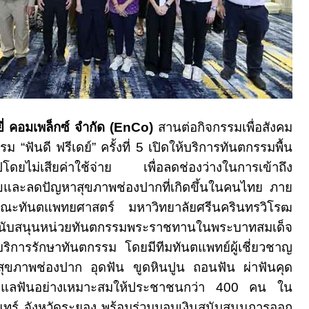
ี่ คอมเพล็กซ์ จำกัด (
EnCo)
สานต่อกิจกรรมเพื่อสังคม
รม “ฟันดี ฟรีเดย์” ครั้งที่
5
เปิดให้บริการทันตกรรมพื้น
โดยไม่เสียค่าใช้จ่าย เพื่อลดช่องว่างในการเข้าถึง
ขและลดปัญหาสุขภาพช่องปากที่เกิดขึ้นในคนไทย ภาย
คณะทันตแพทยศาสตร์ มหาวิทยาลัยศรีนครินทรวิโรฒ
นับสนุนหน่วยทันตกรรมพระราชทานในพระบาทสมเด็จ
้บริการรักษาทันตกรรม โดยมีทีมทันตแพทย์ผู้เชี่ยวชาญ
สุขภาพช่องปาก อุดฟัน ขูดหินปูน ถอนฟัน ผ่าฟันคุด
ูแลฟันอย่างเหมาะสมให้ประชาชนกว่า
400
คน ใน
จันทร์ จังหวัดระยอง พร้อมร่วมมอบเงินสนับสนุนการออก