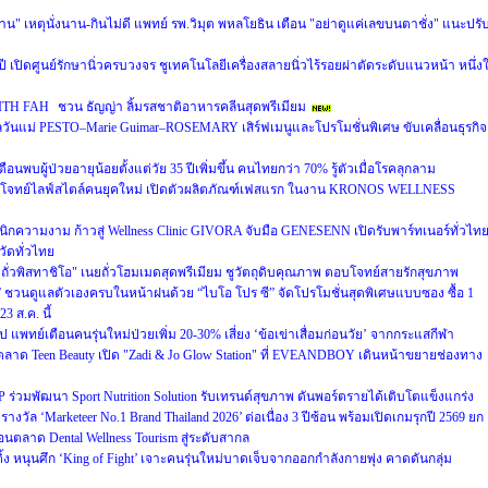
าน" เหตุนั่งนาน-กินไม่ดี แพทย์ รพ.วิมุต พหลโยธิน เตือน "อย่าดูแค่เลขบนตาชั่ง" แนะปรั
เปิดศูนย์รักษานิ่วครบวงจร ชูเทคโนโลยีเครื่องสลายนิ่วไร้รอยผ่าตัดระดับแนวหน้า หนึ่ง
T WITH FAH ชวน ธัญญ่า ลิ้มรสชาติอาหารคลีนสุดพรีเมียม
ันแม่ PESTO–Marie Guimar–ROSEMARY เสิร์ฟเมนูและโปรโมชั่นพิเศษ ขับเคลื่อนธุรกิจ
ตือนพบผู้ป่วยอายุน้อยตั้งแต่วัย 35 ปีเพิ่มขึ้น คนไทยกว่า 70% รู้ตัวเมื่อโรคลุกลาม
ตอบโจทย์ไลฟ์สไตล์คนยุคใหม่ เปิดตัวผลิตภัณฑ์เฟสแรก ในงาน KRONOS WELLNESS
นิกความงาม ก้าวสู่ Wellness Clinic GIVORA จับมือ GENESENN เปิดรับพาร์ทเนอร์ทั่วไท
วัดทั่วไทย
ยถั่วพิสทาชิโอ" เนยถั่วโฮมเมดสุดพรีเมียม ชูวัตถุดิบคุณภาพ ตอบโจทย์สายรักสุขภาพ
ไชน์” ชวนดูแลตัวเองครบในหน้าฝนด้วย “ไบโอ โปร ซี” จัดโปรโมชั่นสุดพิเศษแบบซอง ซื้อ 1
3 ส.ค. นี้
 แพทย์เตือนคนรุ่นใหม่ป่วยเพิ่ม 20-30% เสี่ยง ‘ข้อเข่าเสื่อมก่อนวัย’ จากกระแสกีฬา
ตลาด Teen Beauty เปิด "Zadi & Jo Glow Station" ที่ EVEANDBOY เดินหน้าขยายช่องทาง
มพัฒนา Sport Nutrition Solution รับเทรนด์สุขภาพ ดันพอร์ตรายได้เติบโตแข็งแกร่ง
งวัล ‘Marketeer No.1 Brand Thailand 2026’ ต่อเนื่อง 3 ปีซ้อน พร้อมเปิดเกมรุกปี 2569 ยก
่อนตลาด Dental Wellness Tourism สู่ระดับสากล
ิ้ง หนุนศึก ‘King of Fight’ เจาะคนรุ่นใหม่บาดเจ็บจากออกกำลังกายพุ่ง คาดดันกลุ่ม