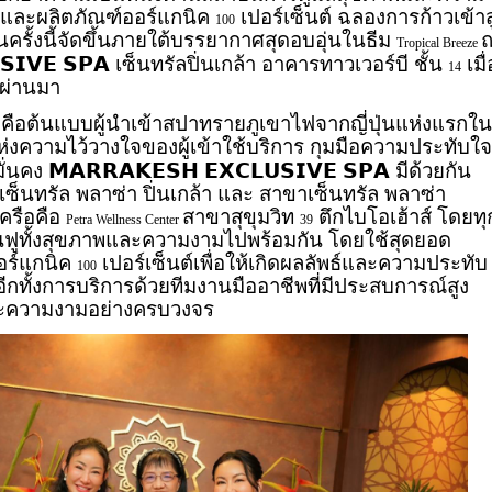
ีและผลิตภัณฑ์ออร์แกนิค
เปอร์เซ็นต์ ฉลองการก้าวเข้าสู
100
ครั้งนี้จัดขึ้นภายใต้บรรยากาศสุดอบอุ่นในธีม
Tropical Breeze
𝗦𝗜𝗩𝗘
𝗦𝗣𝗔
เซ็นทรัลปิ่นเกล้า อาคารทาวเวอร์บี ชั้น
เมื่
14
่ผ่านมา
คือต้นแบบผู้นำเข้าสปาทรายภูเขาไฟจากญี่ปุ่นแห่งแรกใน
ความไว้วางใจของผู้เข้าใช้บริการ กุมมือความประทับใจส
𝗠𝗔𝗥𝗥𝗔𝗞𝗘𝗦𝗛
𝗘𝗫𝗖𝗟𝗨𝗦𝗜𝗩𝗘
𝗦𝗣𝗔
ั่นคง
มีด้วยกัน
ซ็นทรัล พลาซ่า ปิ่นเกล้า และ สาขาเซ็นทรัล พลาซ่า
เครือคือ
สาขาสุขุมวิท
ตึกไบโอเฮ้าส์ โดยทุ
Petra Wellness Center
39
ื้นฟูทั้งสุขภาพและความงามไปพร้อมกัน โดยใช้สุดยอด
อร์แกนิค
เปอร์เซ็นต์เพื่อให้เกิดผลลัพธ์และความประทับ
100
ร อีกทั้งการบริการด้วยทีมงานมืออาชีพที่มีประสบการณ์สูง
ะความงามอย่างครบวงจร