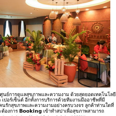
อศูนย์การดูแลสุขภาพและความงาม ด้วยสุดยอดเทคโนโลยี
เปอร์เซ็นต์ อีกทั้งการบริการด้วยทีมงานมืออาชีพที่มี
0
นรักสุขภาพและความงามอย่างครบวงจร ลูกค้าท่านใดที่
𝗕𝗼𝗼𝗸𝗶𝗻𝗴
ละต้องการ
เข้าทำสปาเพื่อสุขภาพสามารถ