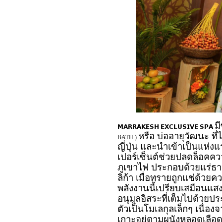
ม
𝗠𝗔𝗥𝗥𝗔𝗞𝗘𝗦𝗛
𝗘𝗫𝗖𝗟𝗨𝗦𝗜𝗩𝗘
𝗦𝗣𝗔
หรือ บ่ออายุวัฒนะ ที
BATH )
ญี่ปุ่น และนำเข้าเป็นแห
เปอร์เซ็นต์ช่วยปลดล็อค
ภูเขาไฟ ประกอบด้วยแร่ธา
ลิก้า เมื่อทรายถูกแช่ด้วยค
พลังงานนี้เปรียบเสมือนแสง
อนุมูลอิสระที่เต็มไปด้วย
ตัวเป็นโมเลกุลเล็กๆ เนื่อง
เกาะอยู่ตามผนังหลอดเลือ