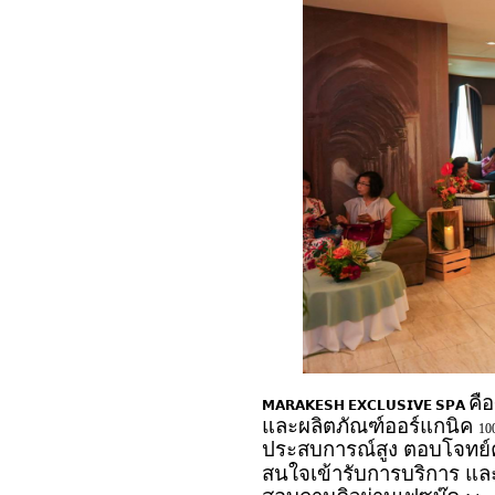
คื
𝗠𝗔𝗥𝗔𝗞𝗘𝗦𝗛
𝗘𝗫𝗖𝗟𝗨𝗦𝗜𝗩𝗘
𝗦𝗣𝗔
และผลิตภัณฑ์ออร์แกนิค
10
ประสบการณ์สูง ตอบโจทย์ค
สนใจเข้ารับการบริการ แ