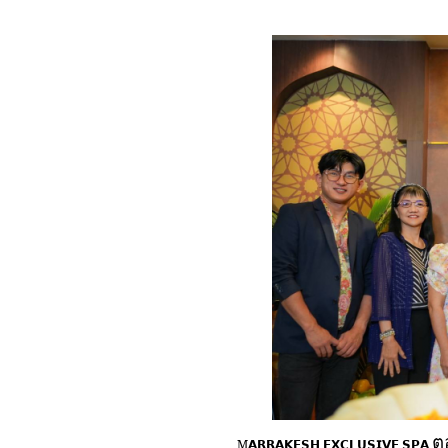
ต
M𝗔𝗥𝗥𝗔𝗞𝗘𝗦𝗛
𝗘𝗫𝗖𝗟𝗨𝗦𝗜𝗩𝗘
𝗦𝗣𝗔