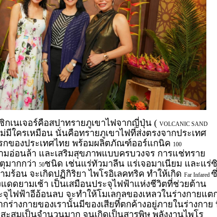
ีซิกเนเจอร์คือสปาทรายภูเขาไฟจากญี่ปุ่น (
VOLCANIC SAND
่ไม่มีใครเหมือน นั่นคือทรายภูเขาไฟที่ส่งตรงจากประเทศ
่งแรกของประเทศไทย พร้อมผลิตภัณฑ์ออร์แกนิค
100
ความอ่อนล้า และเสริมสุขภาพแบบครบวงจร การแช่ทราย
ตุมากกว่า
ชนิด เช่นแร่ทัวมาลีน แร่เจอมาเนียม และแร่ซ
50
วามร้อน จะเกิดปฏิกิริยา ไพโรอิเลคทริค ทำให้เกิด
ซึ
Far Infared
แดดยามเช้า เป็นเสมือนประจุไฟฟ้าแห่งชีวิตที่ช่วยต้าน
ประจุไฟฟ้าอีอ้อนลบ จะทำให้โมเลกุลของเหลวในร่างกายแต
จากร่างกายของเรานั้นมีของเสียที่ตกค้างอยู่ภายในร่างกาย ท
ดสะสมเป็นจำนวนมาก จนเกิดเป็นสารพิษ พลังงานไพโร