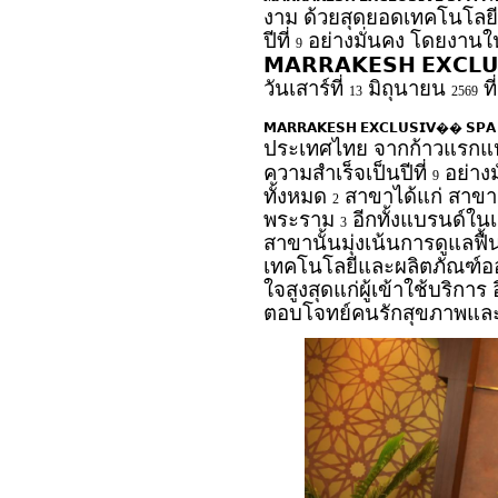
งาม ด้วยสุดยอดเทคโนโลย
ปีที่
อย่างมั่นคง โดยงานใน
9
𝗠𝗔𝗥𝗥𝗔𝗞𝗘𝗦𝗛
𝗘𝗫𝗖𝗟𝗨
วันเสาร์ที่
มิถุนายน
ที
13
2569
𝗠𝗔𝗥𝗥𝗔𝗞𝗘𝗦𝗛
𝗘𝗫𝗖𝗟𝗨𝗦𝗜𝗩��
𝗦𝗣𝗔
ประเทศไทย จากก้าวแรกแห่ง
ความสำเร็จเป็นปีที่
อย่างม
9
ทั้งหมด
สาขาได้แก่ สาขาเ
2
พระราม
อีกทั้งแบรนด์ใน
3
สาขานั้นมุ่งเน้นการดูแลฟ
เทคโนโลยีและผลิตภัณฑ์อ
ใจสูงสุดแก่ผู้เข้าใช้บริกา
ตอบโจทย์คนรักสุขภาพแล