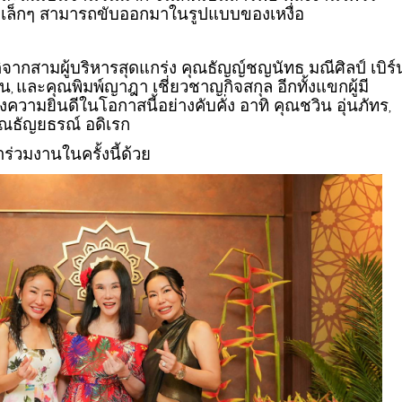
ุลเล็กๆ สามารถขับออกมาในรูปแบบของเหงื่อ
จากสามผู้บริหารสุดแกร่ง คุณธัญญ์ชญนัทธ มณีศิลป์ เบิร์
์น
และคุณพิมพ์ญาฎา เชี่ยวชาญกิจสกุล อีกทั้งแขกผู้มี
,
ดงความยินดีในโอกาสนี้อย่างคับคั่ง อาทิ คุณชวิน อุ่นภัทร
,
ุณธัญยธรณ์ อดิเรก
ร่วมงานในครั้งนี้ด้วย