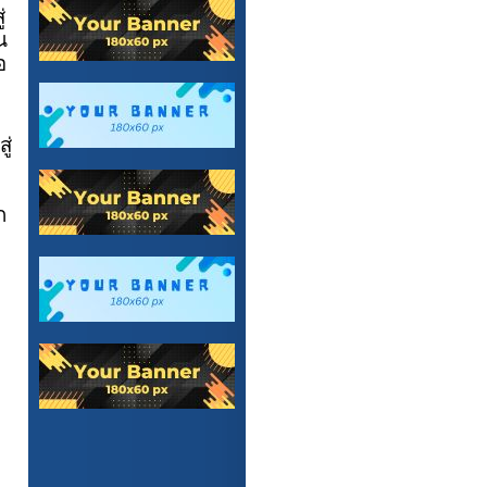
่
ณ
อ
ู่
ก