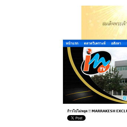
หน้าแรก
ตลาดวิเคราะห์
อสังหา
ก้าวไปไม่หยุด !! 𝗠𝗔𝗥𝗥𝗔𝗞𝗘𝗦𝗛 𝗘𝗫𝗖