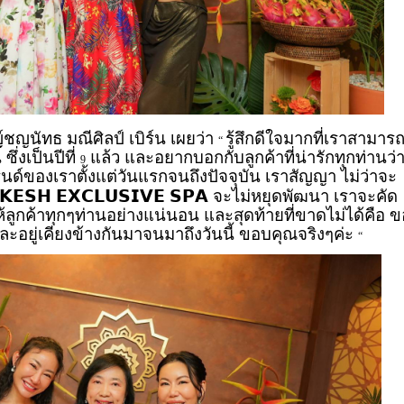
์ชญนัทธ มณีศิลป์ เบิร์น เผยว่า
รู้สึกดีใจมากที่เราสามาร
“
ซึ่งเป็นปีที่
แล้ว และอยากบอกกับลูกค้าที่น่ารักทุกท่านว่
9
นด์ของเราตั้งแต่วันแรกจนถึงปัจจุบัน เราสัญญา ไม่ว่าจะ
𝗞𝗘𝗦𝗛
𝗘𝗫𝗖𝗟𝗨𝗦𝗜𝗩𝗘
𝗦𝗣𝗔
จะไม่หยุดพัฒนา เราจะคัด
อบให้ลูกค้าทุกๆท่านอย่างแน่นอน และสุดท้ายที่ขาดไม่ได้คือ 
ละอยู่เคียงข้างกันมาจนมาถึงวันนี้ ขอบคุณจริงๆค่ะ
“