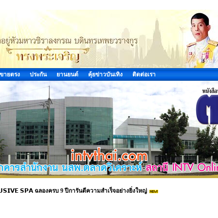
ขายตรง
ประกัน
ยานยนต์
คุ้ยข่าวบันเทิง
ติดต่อเรา
𝗟𝗨𝗦𝗜𝗩𝗘 𝗦𝗣𝗔 ฉลองครบ 9 ปีการันตีความสำเร็จอย่างยิ่งใหญ่