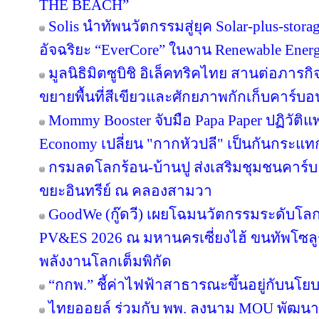
THE BEACH”
Solis นำทัพนวัตกรรมสู่ยุค Solar-plus-stora
อัจฉริยะ “EverCore” ในงาน Renewable Energ
มูลนิธิมิตซูบิชิ อิเล็คทริคไทย สานต่อภารกิจ
ขยายพื้นที่สีเขียวและศักยภาพกักเก็บคาร์บอน
Mommy Booster จับมือ Papa Paper ปฏิวัติแพ
Economy เปลี่ยน "กากหัวปลี" เป็นกันกระแท
กรมลดโลกร้อน-บ้านปู ส่งเสริมชุมชนคาร์บอ
ขยะอินทรีย์ ณ คลองสามวา
GoodWe (กู๊ดวี) เผยโฉมนวัตกรรมระดับโล
PV&ES 2026 ณ มหานครเซี่ยงไฮ้ ขนทัพโซลู
พลังงานโลกเต็มพิกัด
“กกพ.” ชี้ค่าไฟฟ้าสาธารณะขึ้นอยู่กับนโย
ไทยออยล์ ร่วมกับ พพ. ลงนาม MOU พัฒนา ป