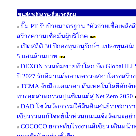
ขนส่ง/พลังงาน/สิ่งแวดล้อม
ปั๊ม PT รับป้ายมาตรฐาน "หัวจ่ายเชื้อเพลิ
สร้างความเชื่อมั่นผู้บริโภค
เปิดสถิติ 30 ปีกองทุนอนุรักษ์ฯ แปลงทุนสน
5 แสนล้านบาท
DEXON รวมทีมขายทั่วโลก จัด Global ILI S
ปี 2027 รับดีมานด์ตลาดตรวจสอบโครงสร้าง
TCMA จับมือแคนาดา ดันเทคโนโลยีดักจับค
ทางอุตสาหกรรมปูนซีเมนต์สู่ Net Zero 2050
DAD โชว์นวัตกรรมใต้ผืนดินศูนย์ราชการฯ
เขียวร่วมแก้โจทย์น้ำท่วมถนนแจ้งวัฒนะอย่าง
COCOCO ยกระดับโรงงานสีเขียว เดินหน้า