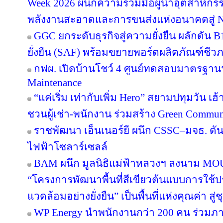
Week 2026 ผนึกความร่วมมือผู้นำอุตสาหกรร
พลังงานสะอาดและการขนส่งแห่งอนาคตสู่ N
GGC ยกระดับธุรกิจสู่ความยั่งยืน ผลักดัน 
ยั่งยืน (SAF) พร้อมขยายพอร์ตผลิตภัณฑ์ชีว
กฟผ. เปิดบ้านโชว์ 4 ศูนย์ทดสอบมาตรฐา
Maintenance
“แค่เริ่ม เท่ากับเพิ่ม Hero” สยามปทุมวัน เ
ชวนผู้เช่า-พนักงาน ร่วมสร้าง Green Commu
ราชพัฒนา เอ็นเนอร์ยี ผนึก CSSC–มจธ. ดัน
ไฟฟ้าโซลาร์เซลล์
BAM ผนึก มูลนิธิแม่ฟ้าหลวงฯ ลงนาม MOU 
“โครงการพัฒนาพื้นที่สีเขียวต้นแบบการใช้ประ
แวดล้อมอย่างยั่งยืน” เป็นพื้นที่แห่งคุณค่า ส
WP Energy นำพนักงานกว่า 200 คน ร่วม