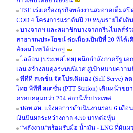
การเติบโตอย่างยั่งยืน
TSE เร่งเครื่องธุรกิจพลังงานสะอาดเต็มสปีด
COD 4 โครงการแรกต้นปี 70 หนุนรายได้เต
บางจากฯ และสมาชิกบางจากกรีนไมลส์ร่วม
สาธารณประโยชน์ ต่อเนื่องเป็นปีที่ 20 ที่ได้
สังคมไทยให้น่าอยู่
ไลอ้อน (ประเทศไทย) ผนึกกำลังภาครัฐ เอก
เลน สร้างสมดุลระบบนิเวศ สู่เป้าหมายความยั
พีทีที สเตชั่น จัดโปรเติมเอง (Self Serve) ล
ไทย พีทีที สเตชั่น (PTT Station) เดินหน้าขย
ครอบคลุมกว่า 204 สถานีทั่วประเทศ
ปตท.สผ. แจ้งผลการดำเนินงานรอบ 6 เดือน
เงินปันผลระหว่างกาล 4.50 บาทต่อหุ้น
“พลังงาน”พร้อมรับมือ น้ำมัน - LNG ที่ผัน