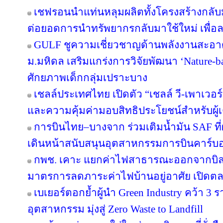
เชฟรอนนำแท่นหลุมผลิตทั้งโครงสร้างกลับมา
ต่อยอดการนำทรัพยากรกลับมาใช้ใหม่ เพื่อ
GULF ชูความเชี่ยวชาญด้านพลังงานสะอาด 
ม.มหิดล เสริมแกร่งการวิจัยพัฒนา ‘Nature-b
ศักยภาพเด็กกลุ่มเปราะบาง
เชลล์ประเทศไทย เปิดตัว “เชลล์ วี-เพาเวอ
และความคุ้มค่ามอบสิทธิประโยชน์สำหรับผู้เต
การบินไทย–บางจาก ร่วมเติมน้ำมัน SAF ที
เดินหน้าสนับสนุนอุตสาหกรรมการบินคาร์บ
กพช. เคาะ แยกค่าไฟสาธารณะออกจากบิล
มาตรการลดภาระค่าไฟบ้านอยู่อาศัย เปิดต
เบเยอร์ตอกย้ำผู้นำ Green Industry คว้า 3
อุตสาหกรรม มุ่งสู่ Zero Waste to Landfill