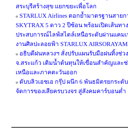
สระบุรีสร้างสุข แยกขยะเพื่อโลก
STARLUX Airlines ตอกย้ำมาตรฐานสายกา
SKYTRAX 5 ดาว 2 ปีซ้อน พร้อมเปิดเส้นทา
ประสบการณ์ไลฟ์สไตล์เหนือระดับผ่านแคมเ
งานศิลปะลอยฟ้า STARLUX AIRSORAYA
อธิบดีฝนหลวงฯ สั่งปรับแผนรับมือฝนทิ้งช่วง
จ.สระแก้ว เติมน้ำต้นทุนให้เขื่อนสำคัญและช
เหนือและภาคตะวันออก
ดับบลิวเอชเอ กรุ๊ป ผนึก 6 พันธมิตรยกร
จัดการของเสียครบวงจร สู่สังคมคาร์บอนต่ำ
Copyright © 2016 inTV co.,Ltd. All Right