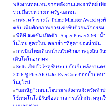
พลังงานทดแทน จากพลังงานแสงอาทิตย์ เพื
ร่วมมือระหว่างภาครัฐ-เอกชน
กฟผ. คว้ารางวัล Prime Minister Award มุ่
ตอัป เพิ่มศักยภาพการแข่งขันด้วยนวัตกรรม
พีทีที สเตชั่น เปิดตัว “Super PowerX 99” 
ในไทย สูตรใหม่ ตอกย้ำ “ที่สุด” ของน้ำมัน
การบินไทยเดินหน้าเสริมศักยภาพฝูงบิน รั
เติบโตในอนาคต
Solis เปิดตัวโซลูชันระบบกักเก็บพลังงานคร
2026 ชู FlexAIO และ EverCore ตอกย้ำบทบาท
ในยุโรป
“เอกนัฏ” มอบนโยบาย พลังงานจังหวัดทั่ว
ใช้เทคโนโลยีรับมือสถานการณ์น้ำมัน หนุนใช้
แบบสุดซอย