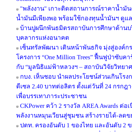
"พลังงาน" เกาะติดสถานการณ์ราคาน้ำมันต
น้ำมันมีเพียงพอ พร้อมใช้กองทุนน้ำมันฯ ดู
บ้านปูผนึกพันธมิตรสถาบันการศึกษาด้านบ
บุคลากรแห่งอนาคต
เซ็นทรัลพัฒนา เดินหน้าพันธกิจ มุ่งสู่องค์
โครงการ “One Million Trees” ฟื้นฟูป่าซับคาร
กับ “มูลนิธิแม่ฟ้าหลวงฯ – สถาบันวิจัยวิทย
กบง. เห็นชอบ นำผลประโยชน์ส่วนเกินโรงกล
ดีเซล 2.40 บาทต่อลิตร ตั้งแต่วันที่ 24 กรกฎ
เพื่อบรรเทาภาระประชาชน
CKPower คว้า 2 รางวัล AREA Awards ต่อเนื่อ
พลังงานหมุนเวียนสู่ชุมชน สร้างรายได้-ลดข
ปตท. ครองอันดับ 1 ของไทย และอันดับ 2 ข