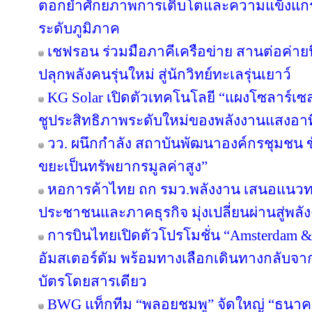
ตอกย้ำศักยภาพการเติบโตและความแข็งแกร่
ระดับภูมิภาค
เชฟรอน ร่วมมือภาคีเครือข่าย สานต่อค่ายนิ
ปลุกพลังคนรุ่นใหม่ สู่นักวิทย์ทะเลรุ่นเยาว์
KG Solar เปิดตัวเทคโนโลยี “แผงโซลาร์เซ
ชูประสิทธิภาพระดับใหม่ของพลังงานแสงอาท
วว. ผนึกกำลัง สถาบันพัฒนาองค์กรชุมชน ขั
ขยะเป็นทรัพยากรมูลค่าสูง”
หอการค้าไทย ถก รมว.พลังงาน เสนอแนวทาง
ประชาชนและภาคธุรกิจ มุ่งเปลี่ยนผ่านสู่พล
การบินไทยเปิดตัวโปรโมชั่น “Amsterdam &
อัมสเตอร์ดัม พร้อมทางเลือกเดินทางกลับจาก
บัตรโดยสารเดียว
BWG แท็กทีม “พลอยชมพู” จัดใหญ่ “ธนาคารอิ