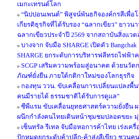
เมกะเทรนด์โลก
“นิปปอนเพนต์” พิสูจน์พันธกิจองค์กรสีเพื่อโลก
เกียรติธุรกิจที่ได้รับรอง “ฉลากเขียว” ยาวนา
ฉลากเขียวประจำปี 2569 จากสถาบันสิ่งแวด
บางจาก จับมือ SHARGE เปิดตัว Bangchak F
SHARGE ยกระดับการบริหารฟลีทรถไฟฟ้า
SCGP เสริมความพร้อมสู่อนาคต ด้วยนวัตก
ภัณฑ์ยั่งยืน ภายใต้กติกาใหม่ของโลกธุรกิจ
กองทุน ววน. ขับเคลื่อนการเปลี่ยนแปลงพื้นที
คนมีรายได้ ธรรมชาติได้รับการดูแล”
ซีพีแรม ขับเคลื่อนยุทธศาสตร์ความยั่งยืน 
ผนึกกำลังคนไทยเดินหน้าชุมชมปลอดขยะ มุ่งส
เซ็นทรัล รีเทล จับมือหอการค้าไทย เร่งเครื่อ
ปักหมุดยกระดับค้าปลีก-ค้าส่งสีเขียว ชวนคน