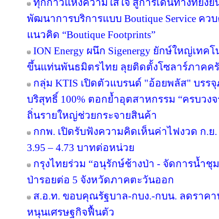
ทุกก้าวแห่งความใส่ใจ สู่การเดินทางที่ยั่ง
พัฒนาการบริการแบบ Boutique Service ควบคู
แนวคิด “Boutique Footprints”
ION Energy ผนึก Sigenergy ยักษ์ใหญ่เท
ขึ้นแท่นพันธมิตรไทย ลุยติดตั้งโซลาร์ภาคครัว
กลุ่ม KTIS เปิดตัวแบรนด์ "อ้อยพลัส" บรร
บริสุทธิ์ 100% ตอกย้ำอุตสาหกรรม “ครบวงจร” 
ถิ่นรายใหญ่ช่วยกระจายสินค้า
กกพ. เปิดรับฟังความคิดเห็นค่าไฟงวด ก.ย. 
3.95 – 4.73 บาทต่อหน่วย
กรุงไทยร่วม “อนุรักษ์ช้างป่า - จัดการน้ำชุม
ป่ารอยต่อ 5 จังหวัดภาคตะวันออก
ส.อ.ท. ขอบคุณรัฐบาล-กบง.-กบน. ลดราคาน้
หนุนเศรษฐกิจฟื้นตัว