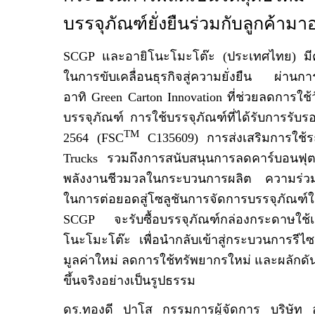
บรรจุภัณฑ์ยั่งยืนร่วมกับลูกค้ามาอ
SCGP
และอายิโนะโมะโต๊ะ (ประเทศไทย) มีคว
ในการขับเคลื่อนธุรกิจสู่ความยั่งยืน ผ่านกา
อาทิ
Green Carton Innovation
ที่ช่วยลดการใช
บรรจุภัณฑ์ การใช้บรรจุภัณฑ์ที่ได้รับการรับ
TM
2564
(FSC
C135609)
การส่งเสริมการใช
Trucks
รวมถึงการสนับสนุนการลดคาร์บอนฟุตพ
พลังงานชีวมวลในกระบวนการผลิต
ความร่วมม
ในการต่อยอดสู่โซลูชันการจัดการบรรจุภัณ
SCGP
จะรับซื้อบรรจุภัณฑ์กล่องกระดาษใช
โนะโมะโต๊ะ เพื่อนำกลับเข้าสู่กระบวนการรีไซ
มูลค่าใหม่ ลดการใช้ทรัพยากรใหม่ และผลักดั
ขึ้นจริงอย่างเป็นรูปธรรม
ดร.ทองดี ปาโส กรรมการผู้จัดการ บริษัท 