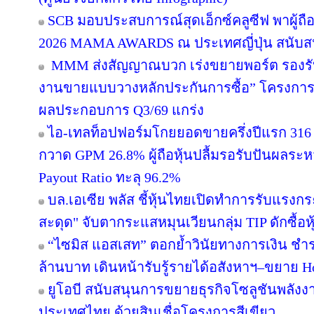
SCB มอบประสบการณ์สุดเอ็กซ์คลูซีฟ พาผู้ถ
2026 MAMA AWARDS ณ ประเทศญี่ปุ่น สนับสน
MMM ส่งสัญญาณบวก เร่งขยายพอร์ต รองรับอสั
งานขายแบบวางหลักประกันการซื้อ” โครงการข
ผลประกอบการ Q3/69 แกร่ง
ไอ-เทลท็อปฟอร์มโกยยอดขายครึ่งปีแรก 316 
กวาด GPM 26.8% ผู้ถือหุ้นปลื้มรอรับปันผลระห
Payout Ratio ทะลุ 96.2%
บล.เอเซีย พลัส ชี้หุ้นไทยเปิดทำการรับแรงกระ
สะดุด" จับตากระแสหมุนเวียนกลุ่ม TIP ดักซื้
“ไซมิส แอสเสท” ตอกย้ำวินัยทางการเงิน ชำ
ล้านบาท เดินหน้ารับรู้รายได้อสังหาฯ–ขยาย Hos
ยูโอบี สนับสนุนการขยายธุรกิจโซลูชันพลังงา
ประเทศไทย ด้วยสินเชื่อโครงการสีเขียว