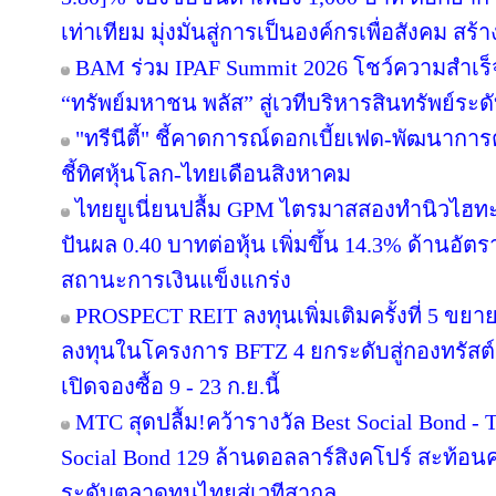
เท่าเทียม มุ่งมั่นสู่การเป็นองค์กรเพื่อสังคม สร
BAM ร่วม IPAF Summit 2026 โชว์ความสำเร็จ
“ทรัพย์มหาชน พลัส” สู่เวทีบริหารสินทรัพย์ระด
"ทรีนีตี้" ชี้คาดการณ์ดอกเบี้ยเฟด-พัฒนากา
ชี้ทิศหุ้นโลก-ไทยเดือนสิงหาคม
ไทยยูเนี่ยนปลื้ม GPM ไตรมาสสองทำนิวไฮทะ
ปันผล 0.40 บาทต่อหุ้น เพิ่มขึ้น 14.3% ด้านอั
สถานะการเงินแข็งแกร่ง
PROSPECT REIT ลงทุนเพิ่มเติมครั้งที่ 5 ขยา
ลงทุนในโครงการ BFTZ 4 ยกระดับสู่กองทรั
เปิดจองซื้อ 9 - 23 ก.ย.นี้
MTC สุดปลื้ม!คว้ารางวัล Best Social Bond -
Social Bond 129 ล้านดอลลาร์สิงคโปร์ สะท้อนค
ระดับตลาดทุนไทยสู่เวทีสากล