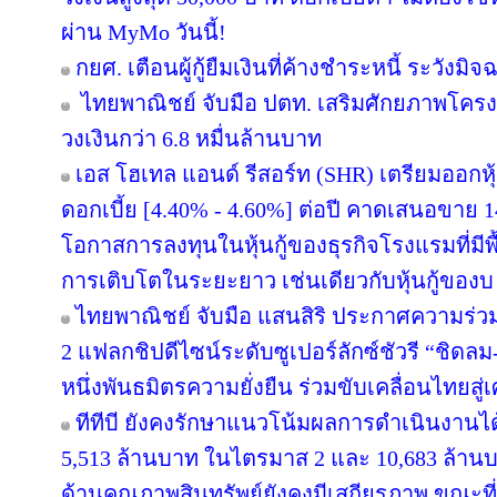
ผ่าน MyMo วันนี้!
กยศ. เตือนผู้กู้ยืมเงินที่ค้างชำระหนี้ ระวั
ไทยพาณิชย์ จับมือ ปตท. เสริมศักยภาพโครงสร
วงเงินกว่า 6.8 หมื่นล้านบาท
เอส โฮเทล แอนด์ รีสอร์ท (SHR) เตรียมออกหุ้นก
ดอกเบี้ย [4.40% - 4.60%] ต่อปี คาดเสนอขาย 1
โอกาสการลงทุนในหุ้นกู้ของธุรกิจโรงแรมที่มี
การเติบโตในระยะยาว เช่นเดียวกับหุ้นกู้ของบ
ไทยพาณิชย์ จับมือ แสนสิริ ประกาศความร่วม
2 แฟลกชิปดีไซน์ระดับซูเปอร์ลักซ์ชัวรี “ชิดลม-
หนึ่งพันธมิตรความยั่งยืน ร่วมขับเคลื่อนไทยสู
ทีทีบี ยังคงรักษาแนวโน้มผลการดำเนินงานไ
5,513 ล้านบาท ในไตรมาส 2 และ 10,683 ล้านบ
ด้านคุณภาพสินทรัพย์ยังคงมีเสถียรภาพ ขณะที่ C