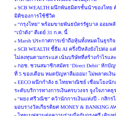
SCB WEALTH ผนึกพันธมิตรชั้นนำของไทย คัดส
มิติของการใช้ชีวิต
“กรุงไทย” พร้อมขายพันธบัตรรัฐบาล ออมพล
“เป๋าตัง” ดีเดย์ 31 ก.ค. นี้
Marsh ประกาศการเข้าถือหุ้นทั้งหมดในธุรกิ
SCB WEALTH ชี้ธีม AI ครึ่งปีหลังยังไปต่อ แ
ไม่ลงทุนตามกระแส เน้นบริษัทที่สร้างกำไรแ
กอช. ชวนสมาชิกสมัคร ‘Direct Debit’ หักบัญชี
ที่ 5 ของเดือน หมดปัญหาลืมออม! ไม่พลาดเงิ
EECO ผนึกกำลัง ธ.ไทยพาณิชย์ เชื่อมโยงนักล
ระดับบริการทางการเงินครบวงจร จูงใจภาคธุรกิจ
“ผยง ศรีวณิช” คว้านักการเงินแห่งปี - กสิก
มอบรางวัลเกียรติยศ MONEY & BANKING A
ไทยเบฟสานต่อความร่วมมือกับกรุงศรี เดินหน้า