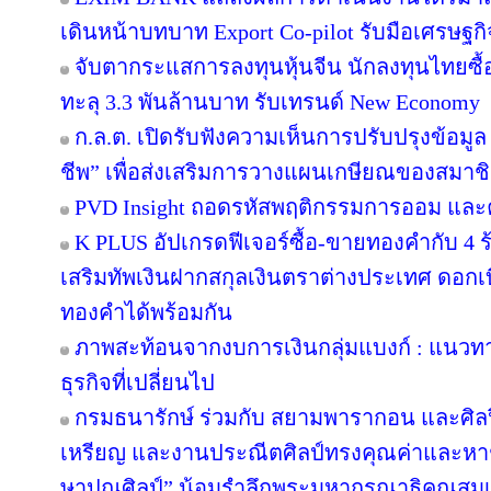
เดินหน้าบทบาท Export Co-pilot รับมือเศรษฐกิจ
จับตากระแสการลงทุนหุ้นจีน นักลงทุนไทยซ
ทะลุ 3.3 พันล้านบาท รับเทรนด์ New Economy
ก.ล.ต. เปิดรับฟังความเห็นการปรับปรุงข้อมู
ชีพ” เพื่อส่งเสริมการวางแผนเกษียณของสมาช
PVD Insight ถอดรหัสพฤติกรรมการออม และ
K PLUS อัปเกรดฟีเจอร์ซื้อ-ขายทองคำกับ 4 ร
เสริมทัพเงินฝากสกุลเงินตราต่างประเทศ ดอกเบ
ทองคำได้พร้อมกัน
ภาพสะท้อนจากงบการเงินกลุ่มแบงก์ : แนวท
ธุรกิจที่เปลี่ยนไป
กรมธนารักษ์ ร่วมกับ สยามพารากอน และศิล
เหรียญ และงานประณีตศิลป์ทรงคุณค่าและหาชม
ษาปณศิลป์” น้อมรำลึกพระมหากรุณาธิคุณสม