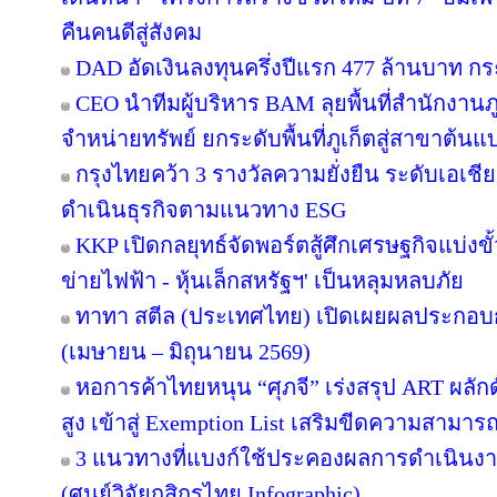
คืนคนดีสู่สังคม
DAD อัดเงินลงทุนครึ่งปีแรก 477 ล้านบาท ก
CEO นำทีมผู้บริหาร BAM ลุยพื้นที่สำนักงานภ
จำหน่ายทรัพย์ ยกระดับพื้นที่ภูเก็ตสู่สาขาต้
กรุงไทยคว้า 3 รางวัลความยั่งยืน ระดับเอเชี
ดำเนินธุรกิจตามแนวทาง ESG
KKP เปิดกลยุทธ์จัดพอร์ตสู้ศึกเศรษฐกิจแบ่งขั
ข่ายไฟฟ้า - หุ้นเล็กสหรัฐฯ' เป็นหลุมหลบภัย
ทาทา สตีล (ประเทศไทย) เปิดเผยผลประกอบก
(เมษายน – มิถุนายน 2569)
หอการค้าไทยหนุน “ศุภจี” เร่งสรุป ART ผลักดั
สูง เข้าสู่ Exemption List เสริมขีดความสาม
3 แนวทางที่แบงก์ใช้ประคองผลการดำเนินงาน 
(ศูนย์วิจัยกสิกรไทย Infographic)