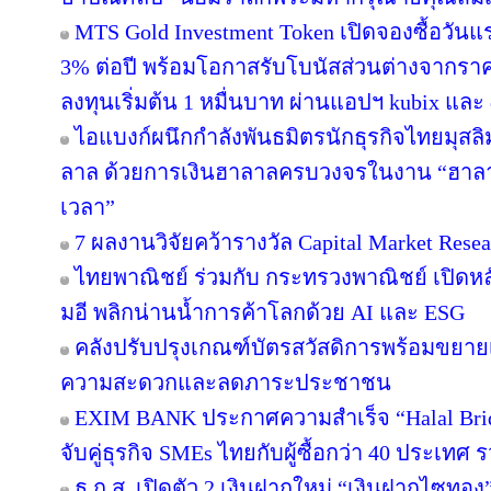
MTS Gold Investment Token เปิดจองซื้อวันแ
3% ต่อปี พร้อมโอกาสรับโบนัสส่วนต่างจากราค
ลงทุนเริ่มต้น 1 หมื่นบาท ผ่านแอปฯ kubix และ 
ไอแบงก์ผนึกกำลังพันธมิตรนักธุรกิจไทยมุสลิ
ลาล ด้วยการเงินฮาลาลครบวงจรในงาน “ฮาลา
เวลา”
7 ผลงานวิจัยคว้ารางวัล Capital Market Resea
ไทยพาณิชย์ ร่วมกับ กระทรวงพาณิชย์ เปิดหลั
มอี พลิกน่านน้ำการค้าโลกด้วย AI และ ESG
คลังปรับปรุงเกณฑ์บัตรสวัสดิการพร้อมขยาย
ความสะดวกและลดภาระประชาชน
EXIM BANK ประกาศความสำเร็จ “Halal Brid
จับคู่ธุรกิจ SMEs ไทยกับผู้ซื้อกว่า 40 ประเทศ 
ธ.ก.ส. เปิดตัว 2 เงินฝากใหม่ “เงินฝากไซท