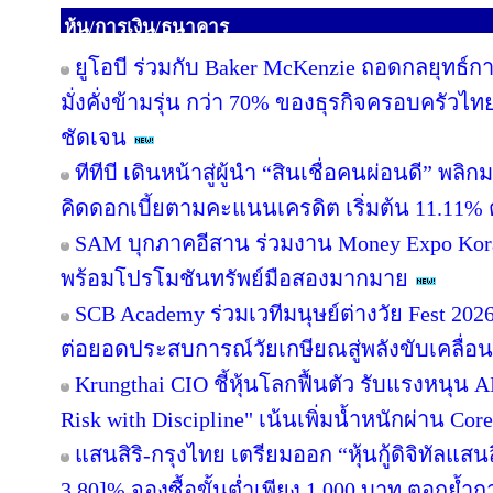
หุ้น/การเงิน/ธนาคาร
ยูโอบี ร่วมกับ Baker McKenzie ถอดกลยุทธ์ก
มั่งคั่งข้ามรุ่น กว่า 70% ของธุรกิจครอบครัวไท
ชัดเจน
ทีทีบี เดินหน้าสู่ผู้นำ “สินเชื่อคนผ่อนดี” 
คิดดอกเบี้ยตามคะแนนเครดิต เริ่มต้น 11.11% ต
SAM บุกภาคอีสาน ร่วมงาน Money Expo Kora
พร้อมโปรโมชันทรัพย์มือสองมากมาย
SCB Academy ร่วมเวทีมนุษย์ต่างวัย Fest 202
ต่อยอดประสบการณ์วัยเกษียณสู่พลังขับเคลื่อ
Krungthai CIO ชี้หุ้นโลกฟื้นตัว รับแรงหนุน A
Risk with Discipline" เน้นเพิ่มน้ำหนักผ่าน Core
แสนสิริ-กรุงไทย เตรียมออก “หุ้นกู้ดิจิทัลแสนส
3.80]% จองซื้อขั้นต่ำเพียง 1,000 บาท ตอกย้ำกา