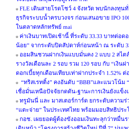
FLE เดินสายโรดโชว์ 4 จังหวัด พบนักลงทุนท
ธุรกิจระบบน้ำครบวงจร ก่อนเสนอขาย IPO 100 
ในตลาดหลักทรัพย์ mai
ค่าเงินบาทเปิดเช้านี้ ที่ระดับ 33.33 บาทต่อดอ
น้อย” จากระดับปิดสัปดาห์ก่อนหน้า ณ ระดับ 
ออมสินชวนฝากเงินแบบมั่นคง 2 แบบ 2 สไตล์ 
รางวัลเดือนละ 2 รอบ รวม 120 รอบ กับ “เงินฝา
ดอกเบี้ยทุกเดือนเทียบเท่าฝากประจำ 1.52% ต่อป
“ทริสเรทติ้ง” คงอันดับ “BBB”และแนวโน้ม
เชื่อมั่นเหนือปัจจัยกดดัน-ฐานะการเงินยังแข็ง
ทรูมันนี่ และ มาสเตอร์การ์ด ยกระดับความร่
“แตะจ่าย” ในประเทศไทย พร้อมมอบสิทธิประโย
กอช. เผยยอดผู้ต้องขังออมเงินทะลุกว่าหมื่น
เดินหน้า “โครงการสร้างชีวิตใหม่ ปีที่ 7” บ่มเ