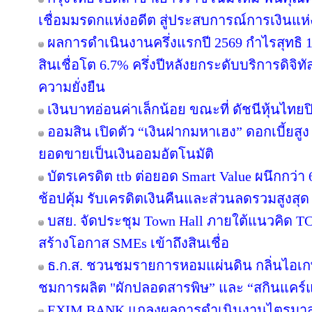
เชื่อมมรดกแห่งอดีต สู่ประสบการณ์การเงินแ
ผลการดำเนินงานครึ่งแรกปี 2569 กำไรสุทธิ 1
สินเชื่อโต 6.7% ครึ่งปีหลังยกระดับบริการดิจิทั
ความยั่งยืน
เงินบาทอ่อนค่าเล็กน้อย ขณะที่ ดัชนีหุ้นไทยป
ออมสิน เปิดตัว “เงินฝากมหาเฮง” ดอกเบี้ยสูง 
ยอดขายเป็นเงินออมอัตโนมัติ
บัตรเครดิต ttb ต่อยอด Smart Value ผนึกกว่
ช้อปคุ้ม รับเครดิตเงินคืนและส่วนลดรวมสูงสุ
บสย. จัดประชุม Town Hall ภายใต้แนวคิด 
สร้างโอกาส SMEs เข้าถึงสินเชื่อ
ธ.ก.ส. ชวนชมรายการหอมแผ่นดิน กลิ่นไอเกษ
ชมการผลิต "ผักปลอดสารพิษ” และ “สกินแคร
EXIM BANK แถลงผลการดำเนินงานไตรมาส 2 ป