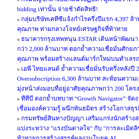
bidding เท่านั้น จ่ายช้าตัดสิทธิ!
กลุ่มบริษัทเคทีซีแจ้งกำไรครึ่งปีแรก 4,397 ล
คุณภาพ ท่ามกลางโจทย์เศรษฐกิจที่ท้าทาย
ธนาคารกรุงเทพหนุน ESTAR เดินหน้าพัฒนา “
กว่า 2,000 ล้านบาท ตอกย้ำความเชื่อมั่นศักยภ
คุณภาพ พร้อมสร้างแลนด์มาร์กใหม่บนทำเลรถ
เอพี ไทยแลนด์ ย้ำความเชื่อมั่นรับครึ่งหลังปี 
Oversubscription 6,300 ล้านบาท สะท้อนความเช
มุ่งหน้าส่งมอบที่อยู่อาศัยคุณภาพกว่า 200 โค
ทีทีบี ตอกย้ำบทบาท “Growth Navigator” จั
เชื่อมองค์ความรู้ ผนึกพันธมิตร สร้างโอกาสธุร
กรมทรัพย์สินทางปัญญา เสริมแกร่งนักสร้าง
แบ่งระหว่าง "แรงบันดาลใจ" กับ "การละเมิดลิ
ท้าทายการสร้างสรรค์ผลงานในยุค AI