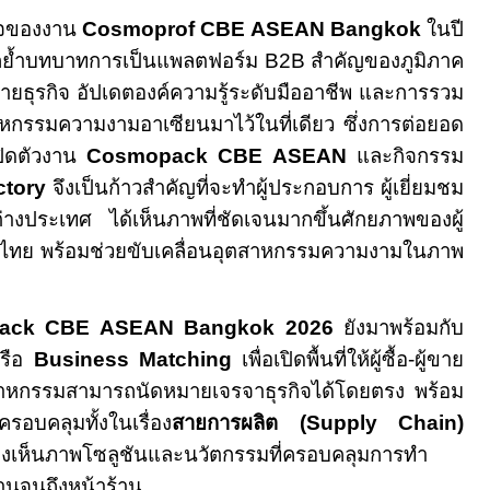
็จของงาน
Cosmoprof CBE ASEAN Bangkok
ในปี
ตอกย้ำบทบาทการเป็นแพลตฟอร์ม
B2B
สำคัญของภูมิภาค
ข่ายธุรกิจ อัปเดตองค์ความรู้ระดับมืออาชีพ และการรวม
าหกรรมความงามอาเซียนมาไว้ในที่เดียว ซึ่งการต่อยอด
เปิดตัวงาน
Cosmopack
CBE ASEAN
และกิจกรรม
ctory
จึงเป็นก้าวสำคัญที่จะทำผู้ประกอบการ ผู้เยี่ยมชม
างประเทศ ได้เห็นภาพที่ชัดเจนมากขึ้นศักยภาพของผู้
ตไทย พร้อมช่วยขับเคลื่อนอุตสาหกรรมความงามในภาพ
ack CBE ASEAN Bangkok 2026
ยังมาพร้อมกับ
หรือ
Business Matching
เพื่อเปิดพื้นที่ให้ผู้ซื้อ-ผู้ขาย
ุตสาหกรรมสามารถนัดหมายเจรจาธุรกิจได้โดยตรง พร้อม
ี่ครอบคลุมทั้งในเรื่อง
สายการผลิต (
Supply Chain
)
านมองเห็นภาพโซลูชันและนวัตกรรมที่ครอบคลุมการทำ
บ้านจนถึงหน้าร้าน