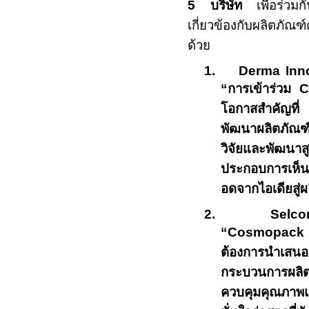
5
บริษัท
เพื่อร่วมก
เกี่ยวข้องกับผลิตภั
ด้วย
1.
Derma Inn
“
การเข้าร่วม
C
โอกาสสำคัญที
พัฒนาผลิตภัณ
วิจัยและพัฒนา
ประกอบการเห็น
อดจากไอเดียสู่ผ
2.
Selco
“Cosmopack
ต้องการนำเสนอเ
กระบวนการผลิต
ควบคุมคุณภาพ