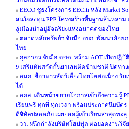
วอนตัมระดับประเทศ เดินหน้า 4 พันธกิจ “สร้
EECO ชูธงโครงการ EECiti หลัง Market Sou
สนใจลงทุน PPP โครงสร้างพื้นฐานล้นหลาม เต
สู่เมืองน่าอยู่อัจฉริยะแห่งอนาคตของไทย
ตลาดหลักทรัพย์ฯ จับมือ อบก. พัฒนาศัก
ไทย
ศุลกากร จับมือ ตชด. พร้อม AOT เปิดปฏิบัติ
9 เสริมทัพสกัดกั้นยาเสพติดข้ามชาติ ปิดทา
สนค. ชี้อาหารสัตว์เลี้ยงไทยโตต่อเนื่อง รับ
ได้
สคส. เดินหน้าขยายโอกาสเข้าถึงความรู้ P
เรียนฟรี ทุกที่ ทุกเวลา พร้อมประกาศนียบั
ดิจิทัลปลอดภัย เผยยอดผู้เข้าเรียนล่าสุดทะลุ
วว. ผนึกกำลังบริษัทโฮปฟูล ต่อยอดงานวิจั