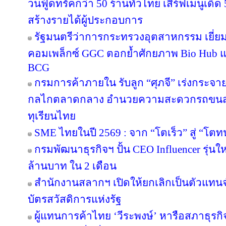
วนฟู้ดทรัคกว่า 50 ร้านทั่วไทย เสิร์ฟเมนูเด็ด 
สร้างรายได้ผู้ประกอบการ
รัฐมนตรีว่าการกระทรวงอุตสาหกรรม เยี่
คอมเพล็กซ์ GGC ตอกย้ำศักยภาพ Bio Hub 
BCG
กรมการค้าภายใน รับลูก “ศุภจี” เร่งกระจายท
กลไกตลาดกลาง อำนวยความสะดวกรถขนส่ง
ทุเรียนไทย
SME ไทยในปี 2569 : จาก “โตเร็ว” สู่ “โตท
กรมพัฒนาธุรกิจฯ ปั้น CEO Influencer รุ่น
ล้านบาท ใน 2 เดือน
สำนักงานสลากฯ เปิดให้ยกเลิกเป็นตัวแทนจ
บัตรสวัสดิการแห่งรัฐ
ผู้แทนการค้าไทย ‘วีระพงษ์’ หารือสภาธุรกิจ