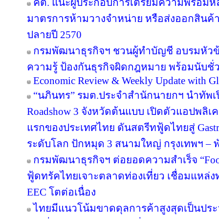
คต. แนะผู้ประกอบการเตรียมความพร้อมหลัง
มาตรการห้ามวางจำหน่าย หรือส่งออกสินค้
ปลายปี 2570
กรมพัฒนาธุรกิจฯ ชวนผู้ทำบัญชี อบรมหัวข้อ
ความรู้ ป้องกันธุรกิจผิดกฎหมาย พร้อมนับชั
Economic Review & Weekly Update with Gl
“นภินทร” รมต.ประจำสำนักนายกฯ นำทัพเปิด
Roadshow 3 จังหวัดต้นแบบ เปิดตัวแอปพลิเคชัน
แรกของประเทศไทย ดันสตรีทฟู้ดไทยสู่ Gastr
ระดับโลก ปักหมุด 3 สนามใหญ่ กรุงเทพฯ – พั
กรมพัฒนาธุรกิจฯ ต่อยอดความสำเร็จ “Food 
ฟู้ดทรัคไทยเจาะตลาดท่องเที่ยว เชื่อมแหล่ง
EEC โตต่อเนื่อง
ไทยมีแนวโน้มขาดดุลการค้าสูงสุดเป็นประ