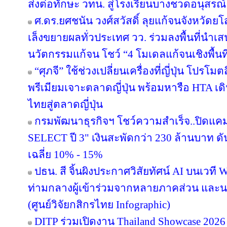
ส่งต่อทักษะ วทน. สู่โรงเรียนบางชวดอนุสรณ์
ศ.ดร.ยศชนัน วงศ์สวัสดิ์ ลุยแก้จนจังหวั
เล็งขยายผลทั่วประเทศ วว. ร่วมลงพื้นที่นำ
นวัตกรรมแก้จน โชว์ “4 โมเดลแก้จนเชิงพื้นที
“ศุภจี” ใช้ช่วงเปลี่ยนเครื่องที่ญี่ปุ่น โป
พรีเมียมเจาะตลาดญี่ปุ่น พร้อมหารือ HTA เ
ไทยสู่ตลาดญี่ปุ่น
กรมพัฒนาธุรกิจฯ โชว์ความสำเร็จ..ปิดแคมเ
SELECT ปี 3" เงินสะพัดกว่า 230 ล้านบาท ดั
เฉลี่ย 10% - 15%
ปธน. สี จิ้นผิงประกาศวิสัยทัศน์ AI บนเวที 
ท่ามกลางผู้เข้าร่วมจากหลายภาคส่วน แล
(ศูนย์วิจัยกสิกรไทย Infographic)
DITP ร่วมเปิดงาน Thailand Showcase 202