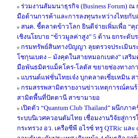
ร่วมงานสัมมนาธุรกิจ (Business Forum) ณ
มือด้านการค้าและการลงทุนระหว่างไทยกับส
สนค. ชี้ตลาดข้าวโลก ยินดีจ่ายเพิ่มเพื่อ “
เชิงนโยบาย “ข้าวมูลค่าสูง” 5 ด้าน ยกระด
กรมทรัพย์สินทางปัญญา ลุยตรวจประเมินร
โชกุนเบตง – มังคุดในสายหมอกเบตง” เสริมควา
มือพันธมิตรแม็คโคร-โลตัส ขยายช่องทางการ
แบรนด์แฟชั่นไทยเจ๋ง บุกตลาดเซี่ยเหมิน
กรมสรรพสามิตรายงานข่าวเหตุการณ์คนร้
สามิตพื้นที่ปัตตานี สาขามายอ
เปิดตัว “Quantum Club Thailand” ผนึกภา
ระบบนิเวศควอนตัมไทย เชื่อมงานวิจัยสู่กา
กระทรวง อว. เครือซีพี อไรซ์ ทรู QTRic แล