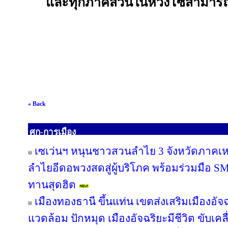
และทุกภาคส่วนในห่วงโซ่สามารถ
« Back
ศก-การเมือง
เซเว่นฯ หนุนชาวสวนลำไย 3 จังหวัดภาคเหนือ
ลำไยอีดอพวงสดสู่ผู้บริโภค พร้อมร่วมมือ S
ทานสุดฮิต
เมืองทองธานี ขึ้นแท่น เขตส่งเสริมเมืองอัจฉ
แวดล้อม ปักหมุด เมืองอัจฉริยะมีชีวิต ขับเค