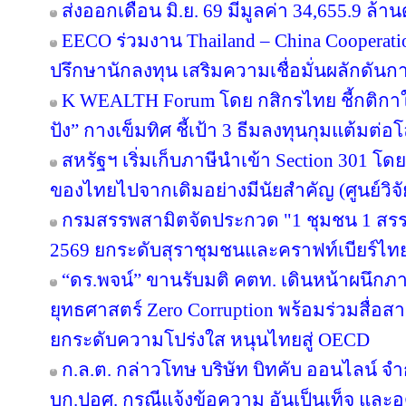
ส่งออกเดือน มิ.ย. 69 มีมูลค่า 34,655.9 ล
EECO ร่วมงาน Thailand – China Cooperati
ปรึกษานักลงทุน เสริมความเชื่อมั่นผลักดันการ
K WEALTH Forum โดย กสิกรไทย ชี้กติกาให
ปัง” กางเข็มทิศ ชี้เป้า 3 ธีมลงทุนกุมแต้มต่อโ
สหรัฐฯ เริ่มเก็บภาษีนำเข้า Section 301 โดย
ของไทยไปจากเดิมอย่างมีนัยสำคัญ (ศูนย์วิจั
กรมสรรพสามิตจัดประกวด "1 ชุมชน 1 สรร
2569 ยกระดับสุราชุมชนและคราฟท์เบียร์ไทยส
“ดร.พจน์” ขานรับมติ คตท. เดินหน้าผนึกภา
ยุทธศาสตร์ Zero Corruption พร้อมร่วมสื่
ยกระดับความโปร่งใส หนุนไทยสู่ OECD
ก.ล.ต. กล่าวโทษ บริษัท บิทคับ ออนไลน์ จ
บก.ปอศ. กรณีแจ้งข้อความ อันเป็นเท็จ และ