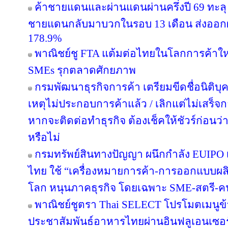
ค้าชายแดนและผ่านแดนผ่านครึ่งปี 69 ทะลุ 
ชายแดนกลับมาบวกในรอบ 13 เดือน ส่งออก
178.9%
พาณิชย์ชู FTA แต้มต่อไทยในโลกการค้าใหม
SMEs รุกตลาดศักยภาพ
กรมพัฒนาธุรกิจการค้า เตรียมขีดชื่อนิติบุ
เหตุไม่ประกอบการค้าแล้ว / เลิกแต่ไม่เสร
หากจะติดต่อทำธุรกิจ ต้องเช็คให้ชัวร์ก่อนว่าค
หรือไม่
กรมทรัพย์สินทางปัญญา ผนึกกำลัง EUIPO 
ไทย ใช้ “เครื่องหมายการค้า-การออกแบบผลิ
โลก หนุนภาคธุรกิจ โดยเฉพาะ SME-สตรี-คนรุ
พาณิชย์ชูตรา Thai SELECT โปรโมตเมนูข้า
ประชาสัมพันธ์อาหารไทยผ่านอินฟลูเอนเซอร์