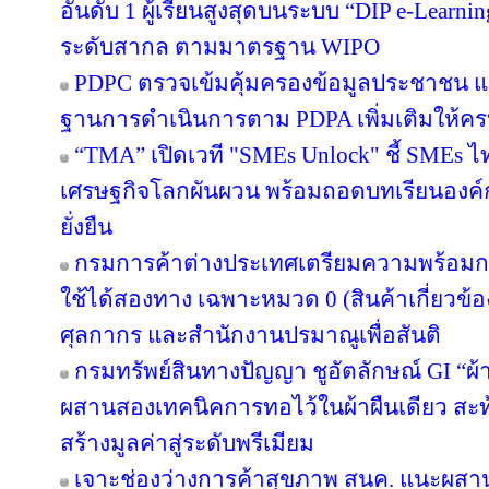
อันดับ 1 ผู้เรียนสูงสุดบนระบบ “DIP e-Learn
ระดับสากล ตามมาตรฐาน WIPO
PDPC ตรวจเข้มคุ้มครองข้อมูลประชาชน แจ้
ฐานการดำเนินการตาม PDPA เพิ่มเติมให้คร
“TMA” เปิดเวที "SMEs Unlock" ชี้ SMEs ไทย
เศรษฐกิจโลกผันผวน พร้อมถอดบทเรียนองค์ก
ยั่งยืน
กรมการค้าต่างประเทศเตรียมความพร้อมก
ใช้ได้สองทาง เฉพาะหมวด 0 (สินค้าเกี่ยวข้อง
ศุลกากร และสำนักงานปรมาณูเพื่อสันติ
กรมทรัพย์สินทางปัญญา ชูอัตลักษณ์ GI “ผ้
ผสานสองเทคนิคการทอไว้ในผ้าผืนเดียว สะท
สร้างมูลค่าสู่ระดับพรีเมียม
เจาะช่องว่างการค้าสุขภาพ สนค. แนะผส