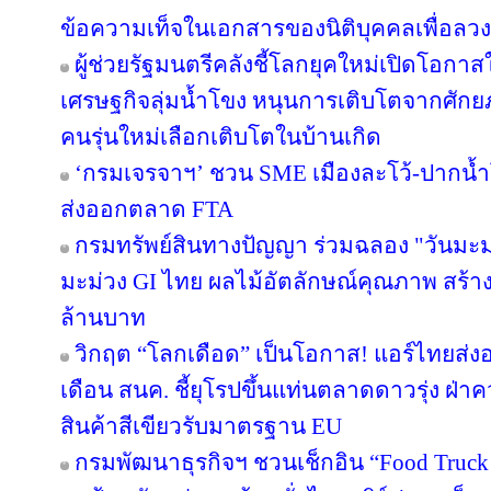
ข้อความเท็จในเอกสารของนิติบุคคลเพื่อลว
ผู้ช่วยรัฐมนตรีคลังชี้โลกยุคใหม่เปิดโอกาสใ
เศรษฐกิจลุ่มน้ำโขง หนุนการเติบโตจากศักยภ
คนรุ่นใหม่เลือกเติบโตในบ้านเกิด
‘กรมเจรจาฯ’ ชวน SME เมืองละโว้-ปากน้
ส่งออกตลาด FTA
กรมทรัพย์สินทางปัญญา ร่วมฉลอง "วันมะม
มะม่วง GI ไทย ผลไม้อัตลักษณ์คุณภาพ สร้าง
ล้านบาท
วิกฤต “โลกเดือด” เป็นโอกาส! แอร์ไทยส่ง
เดือน สนค. ชี้ยุโรปขึ้นแท่นตลาดดาวรุ่ง ฝ
สินค้าสีเขียวรับมาตรฐาน EU
กรมพัฒนาธุรกิจฯ ชวนเช็กอิน “Food Truck