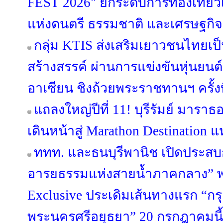
FEST 2026" ยกระดับการท่องเที่ยวเช
แห่งดนตรี ธรรมชาติ และเศรษฐกิ
กลุ่ม KTIS ส่งเสริมเยาวชนไทยเป็น
สร้างสรรค์ ผ่านการแข่งขันหุ่นยนต
อาเซียน ชิงถ้วยพระราชทานฯ ครั้งที
แถลงใหญ่ปีที่ 11! บุรีรัมย์ มารา
เดินหน้าสู่ Marathon Destination แ
ททท. และธนบุรีพานิช เปิดประสบก
อารยธรรมแห่งสายน้ำภาคกลาง” พา
Exclusive ประเดิมเส้นทางแรก “กร
พระนครศรีอยุธยา” 20 กรกฎาคมนี้ 