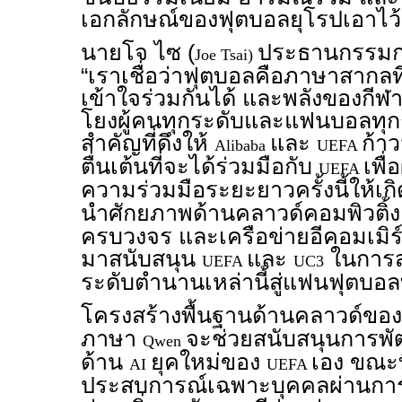
เอกลักษณ์ของฟุตบอลยุโรปเอาไว้
นายโจ ไซ (
ประธานกรรม
Joe Tsai)
“เราเชื่อว่าฟุตบอลคือภาษาสากลที
เข้าใจร่วมกันได้ และพลังของกีฬ
โยงผู้คนทุกระดับและแฟนบอลทุกกล
สำคัญที่ดึงให้
และ
ก้า
Alibaba
UEFA
ตื่นเต้นที่จะได้ร่วมมือกับ
เพื่
UEFA
ความร่วมมือระยะยาวครั้งนี้ให้เกิ
นำศักยภาพด้านคลาวด์คอมพิวติ้
ครบวงจร และเครือข่ายอีคอมเมิ
มาสนับสนุน
และ
ในการส
UEFA
UC3
ระดับตำนานเหล่านี้สู่แฟนฟุตบอล
โครงสร้างพื้นฐานด้านคลาวด์ขอ
ภาษา
จะช่วยสนับสนุนการ
Qwen
ด้าน
ยุคใหม่ของ
เอง ขณะท
AI
UEFA
ประสบการณ์เฉพาะบุคคลผ่านการข