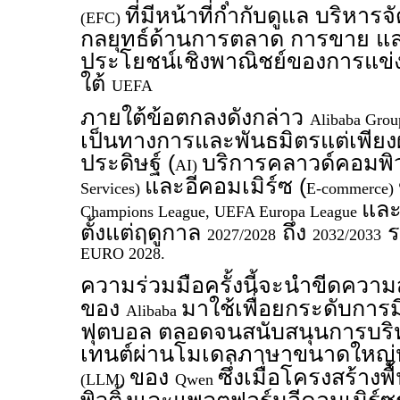
ที่มีหน้าที่กำกับดูแล บริหา
(EFC)
กลยุทธ์ด้านการตลาด การขาย แล
ประโยชน์เชิงพาณิชย์ของการแข
ใต้
UEFA
ภายใต้ข้อตกลงดังกล่าว
Alibaba Gro
เป็นทางการและพันธมิตรแต่เพียงผ
ประดิษฐ์ (
บริการคลาวด์คอมพิวต
AI)
และอีคอมเมิร์ซ (
Services)
E-commerce)
แล
Champions League, UEFA Europa League
ตั้งแต่ฤดูกาล
ถึง
ร
2027/2028
2032/2033
EURO 2028.
ความร่วมมือครั้งนี้จะนำขีดคว
ของ
มาใช้เพื่อยกระดับการ
Alibaba
ฟุตบอล ตลอดจนสนับสนุนการบริ
เทนต์ผ่านโมเดลภาษาขนาดใหญ่
ของ
ซึ่งเมื่อโครงสร้า
(LLM)
Qwen