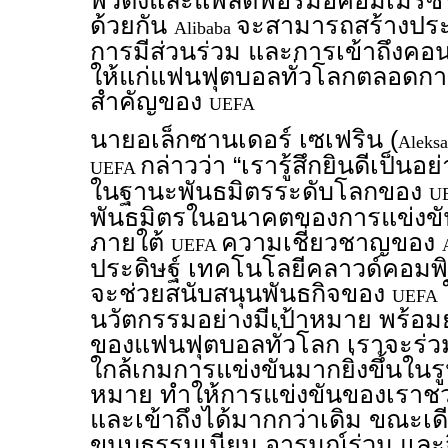
พิวติ้งและแพลตฟอร์มอีคอมเมิร์
ด้วยกัน
จะสามารถสร้างปร
Alibaba
การมีส่วนร่วม และการเข้าถึงคอนเท
ให้แก่แฟนฟุตบอลทั่วโลกตลอดกา
สำคัญของ
UEFA
นายอเล็กซานเดอร์ เซเฟริน (
Aleksa
กล่าวว่า “เรารู้สึกยินดีเป็นอย่
UEFA
ในฐานะพันธมิตรระดับโลกของ
U
พันธมิตรในอนาคตของการแข่งข
ภายใต้
ความเชี่ยวชาญของ
UEFA
ประดิษฐ์ เทคโนโลยีคลาวด์คอมพิว
จะช่วยสนับสนุนพันธกิจของ
UEFA
นวัตกรรมอย่างมีเป้าหมาย พร้อ
ของแฟนฟุตบอลทั่วโลก เราจะร่
ใกล้เกมการแข่งขันมากยิ่งขึ้นในร
หมาย ทำให้การแข่งขันของเราช
และเข้าถึงได้มากกว่าเดิม ขณะเดี
ขนบธรรมเนียม อารมณ์ร่วม และจ