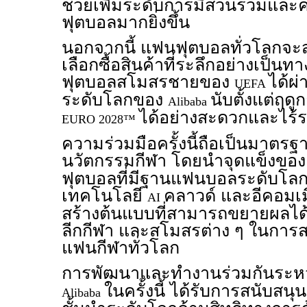
ช่วยเพิ่มระดับการมีส่วนร่วมและ
ฟุตบอลมากยิ่งขึ้น
นอกจากนี้ แฟนฟุตบอลทั่วโลกจะ
เลือกซื้อสินค้าที่ระลึกอย่างเป็
ฟุตบอลสโมสรชายของ
ได้ผ่
UEFA
ระดับโลกของ
นับตั้งแต่ฤด
Alibaba
ได้อย่างสะดวกและไร้ร
EURO 2028™
ความร่วมมือครั้งนี้ถือเป็นมาตร
นวัตกรรมกีฬา โดยนำจุดแข็งขอ
ฟุตบอลที่มีฐานแฟนบอลระดับโล
เทคโนโลยี
คลาวด์ และอีคอมเ
AI
สร้างต้นแบบที่สามารถขยายผลได้
ลีกกีฬา และสโมสรต่าง ๆ ในการสร
แฟนกีฬาทั่วโลก
การพัฒนาและทำงานร่วมกันระห
ในครั้งนี้ ได้รับการสนับสน
Alibaba