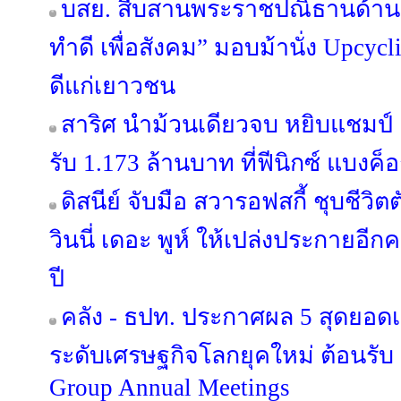
บสย. สืบสานพระราชปณิธานด้านสิ
ทำดี เพื่อสังคม” มอบม้านั่ง Upcycl
ดีแก่เยาวชน
สาริศ นำม้วนเดียวจบ หยิบแชมป์ 
รับ 1.173 ล้านบาท ที่ฟีนิกซ์ แบงค็
ดิสนีย์ จับมือ สวารอฟสกี้ ชุบชีว
วินนี่ เดอะ พูห์ ให้เปล่งประกายอี
ปี
คลัง - ธปท. ประกาศผล 5 สุดยอด
ระดับเศรษฐกิจโลกยุคใหม่ ต้อนรั
Group Annual Meetings