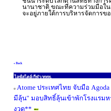
ชั้นนำระดับโลกด้านสิทธิทางกา
นานาชาติ ขณะที่ความร่วมมือใ
จะอยู่ภายใต้การบริหารจัดการข
« Back
ไลฟ์สไตล์/กีฬา/ททท.
Atome ประเทศไทย จับมือ Agoda เ
มีลุ้น" มอบสิทธิ์ลุ้นเข้าพักโรงแรมห
งวด**