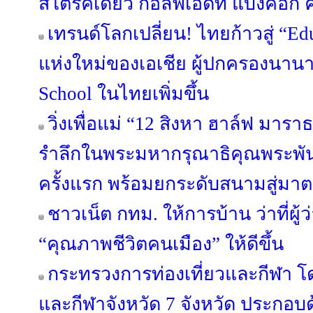
สโตรคเดียว กอล์ฟเอดีที แบงค็อก คล
เทรนด์โลกเปลี่ยน! ไทยก้าวสู่ “Ed
แห่งใหม่ของเอเชีย ผู้ปกครองนาน
School ในไทยเพิ่มขึ้น
วิ่งเพื่อแม่ “12 สิงหา ฮาล์ฟ มาร
รำลึกในพระมหากรุณาธิคุณพระพันปีห
ครั้งแรก พร้อมยกระดับสนามสู่ม
ชาวเน็ต กทม. ให้การบ้าน ว่าที่ผู
“คุณภาพชีวิตคนเมือง” ให้ดีขึ้น
กระทรวงการท่องเที่ยวและกีฬา โด
และกีฬาจังหวัด 7 จังหวัด ประกอบด