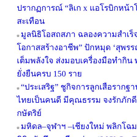
ปรากฏการณ์ “ลิเก x แอโรบิกหน้าโ
สะเทือน
มูลนิธิโอสถสภา ฉลองความสำเร็จ
โอกาสสร้างอาชีพ” ปักหมุด ‘สุพรรณบ
เต็มพลังใจ ส่งมอบเครื่องมือทำกิน 
ยั่งยืนครบ 150 ราย
“ประเสริฐ” ชูกิจการลูกเสือราก
ไทยเป็นคนดี มีคุณธรรม จงรักภัก
กษัตริย์
มหิดล–จุฬาฯ –เชียงใหม่ พลิกโฉมอ