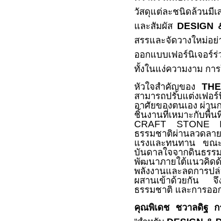
วัสดุแต่ละชนิดล้วนมี
และสัมผัส
DESIGN 
สรรและจัดวางใหม่อย่
ออกแบบเฟอร์นิเจอร์ร
ทั้งในแง่ความงาม กา
หัวใจสำคัญของ
TH
สามารถปรับแต่งเฟอร์
อาศัยของตนเอง ผ่านกา
ชิ้นงานที่เหมาะกับพ
CRAFT STONE
ธรรมชาติผ่านลวดลายแ
แรงและทนทาน ขณะที
บันดาลใจจากดินธรรมชา
พัฒนาภายใต้แนวคิดด้
พลังงานและลดการปล่อ
ผสานเข้าด้วยกัน จึ
ธรรมชาติ และการออกแ
คุณพิเดช ชวาลดิฐ กรร