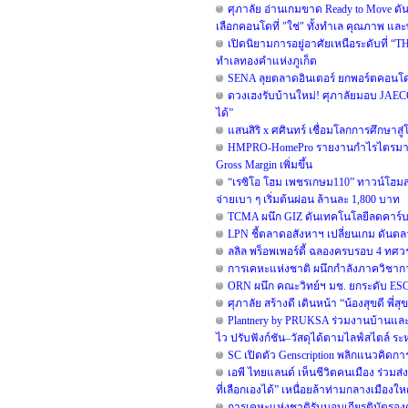
ศุภาลัย อ่านเกมขาด Ready to Move ดั
เลือกคอนโดที่ "ใช่" ทั้งทำเล คุณภาพ และพ
เปิดนิยามการอยู่อาศัยเหนือระดับที่ “TH
ทำเลทองคำแห่งภูเก็ต
SENA ลุยตลาดอินเตอร์ ยกพอร์ตคอนโด
ดวงเฮงรับบ้านใหม่! ศุภาลัยมอบ JAEC
ได้”
แสนสิริ x ศศินทร์ เชื่อมโลกการศึกษาสู
HMPRO-HomePro รายงานกำไรไตรมาส 2/
Gross Margin เพิ่มขึ้น
“เรซิโอ โฮม เพชรเกษม110” ทาวน์โฮมสไต
จ่ายเบา ๆ เริ่มต้นผ่อน ล้านละ 1,800 บาท
TCMA ผนึก GIZ ดันเทคโนโลยีลดคาร์บอน
LPN ชี้ตลาดอสังหาฯ เปลี่ยนเกม ดันตลา
ลลิล พร็อพเพอร์ตี้ ฉลองครบรอบ 4 ทศวรร
การเคหะแห่งชาติ ผนึกกำลังภาควิชาก
ORN ผนึก คณะวิทย์ฯ มช. ยกระดับ ESG ข
ศุภาลัย สร้างดี เดินหน้า “น้องสุขดี พี
Plantnery by PRUKSA ร่วมงานบ้านและ
ไว ปรับฟังก์ชัน–วัสดุได้ตามไลฟ์สไตล์ ระห
SC เปิดตัว Genscription พลิกแนวคิดกา
เอพี ไทยแลนด์ เห็นชีวิตคนเมือง ร่วมส่ง
ที่เลือกเองได้” เหนื่อยล้าท่ามกลางเมืองใหญ่
การเคหะแห่งชาติรับมอบเกียรติบัตรองค์