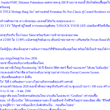
น Supalai PARC Ekkamai–Pattanakarn ยอดขายทะลุ 200 ล้านบาท ตอกย้ำอินไซต์คนซื้อยุคให
ร้อมอยู่
E TITLE Heritage Bang-Tao” ผสานเสน่ห์ Peranakan กับ Neo-Classic สู่ Curated Residence บ
ทำเลศักยภาพ เจาะนักลงทุน–เอเจนต์ไต้หวัน ลงทุนระยะยาว
OO 5 EV ให้ลูกค้าผู้โชคดี จากแคมเปญพิเศษ “UNLOCK YOUR LIFE ปลดล็อกชีวิตที่เลือ
่โลกธุรกิจจริง ปั้น Future Talent พร้อมรับความท้าทายแห่งอนาคต
2569 โต 13.99% แม้เศรษฐกิจผันผวน เดินหน้าขยายสาขา เสริมพอร์ต Private Brand ดั
ล์ญี่ปุ่น เติมเต็มทุกความต้องการของวิถีชีวิตคนเมืองยุคใหม่ พร้อมให้เป็นเจ้าของได้ง่า
 เร่งปูนไทยสู่ Net Zero 2050
ดเช่าขึ้นแท่นรับแรงขับเคลื่อนใหม่
ษ อย่างยิ่งใหญ่ กับแคมเปญ “40 ปี ดีลประวัติศาสตร์ ซื้อบ้านแถมรถ* ได้เลย ไม่ต้องลุ้น”
ารและองค์กรวิชาชีพ หวังยกระดับมาตรฐานอาคารระบบ Precast Concrete System
ับเคลื่อนอสังหาฯ ยั่งยืน
่สุขใจ” ปีที่ 4 เสริมสุขภาวะทางใจผ่านกิจกรรมศิลปะสร้างสรรค์
สวนแฟร์ Midyear 2026 ตอกย้ำศักยภาพธุรกิจรับสร้างบ้าน ชูแบบบ้านกว่า 100 แบบ สร้าง
ว่าง 31 กค. – 9 สค. 2569
รอยู่อาศัย ตอบโจทย์เทรนด์คนรุ่นใหม่ ประเดิมโมเดลแรก “GenRent” เช่าก่อนซื้อ
มอบ ‘เก้าอี้แบ่งปัน’ ให้กรุงเทพมหานคร ย้ำจุดยืนเข้าใจชีวิตในทุกรายละเอียด เพื่อ “ชีวิตด
 จนรู้สึกว่า “อยากมีมุมเล็กๆ นั่งพักสักแป๊บ... ก่อนที่จะไปต่อ”
กรต้นแบบขับเคลื่อน Universal Design เพื่อคนทั้งมวล