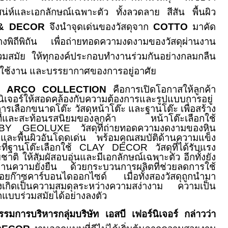
เสน่ห์และเอกลักษณ์เฉพาะตัว ทั้งลวดลาย สีสัน พื้นผิว
& DECOR
จึงนำจุดเด่นของวัสดุจาก
COTTO
มาคัด
างพิถีพิถัน เพื่อถ่ายทอดความงดงามของวัสดุผ่านงาน
่วมสมัย ให้ทุกองค์ประกอบทำงานร่วมกันอย่างกลมกลืน
รใช้งาน และบรรยากาศของการอยู่อาศัย
E ARCO COLLECTION
คือการเปิดโอกาสให้ลูกค้า
นิเจอร์ให้สอดคล้องกับความต้องการและรูปแบบการอยู่
รเลือกขนาดโต๊ะ วัสดุหน้าโต๊ะ และฐานโต๊ะ เพื่อสร้าง
ื้นที่และสะท้อนรสนิยมของลูกค้า หน้าโต๊ะเลือกใช้
 BY GEOLUXE
วัสดุที่ถ่ายทอดความงดงามของหิน
ละพื้นผิวอันโดดเด่น พร้อมคุณสมบัติด้านความแข็ง
่ฐานโต๊ะเลือกใช้
CLAY DÉCOR
วัสดุที่ได้รับแรง
ติ ให้สัมผัสอบอุ่นและมีเอกลักษณ์เฉพาะตัว อีกทั้งยัง
านความยั่งยืน ด้วยกระบวนการผลิตที่ช่วยลดการใช้
ยก๊าซคาร์บอนไดออกไซด์ เมื่อทั้งสองวัสดุถูกนำมา
งเกิดเป็นความสมดุลระหว่างความสง่างาม ความเป็น
บบร่วมสมัยได้อย่างลงตัว
มการบริหารกลุ่มบริษัท เอสบี เฟอร์นิเจอร์ กล่าวว่า