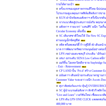
รายได้ตามเป้า
ครั้งแรกของอุตสาหกรรมสีไทย นิปปอน
โปรแกรมดูแลคุณภาพฟิล์มสีหลังการขาย 
KUN ฝ่าปัจจัยลบอสังหาฯ ครึ่งปีแรกดั
จากแนวคิดสู่ประสบการณ์จริง พฤกษาคว้ารา
อสังหาฯ รายแรก! ‘แสนสิริ’ ผนึก ‘ไดกิ้น
Circular Economy เต็มขั้น
SC เติมรสชาติใหม่ให้ The New SC Ex
ผ่านเมนูเอ็กซ์คลูซีฟ
ลลิล พร็อพเพอร์ตี้ ก้าวสู่ปีที่ 40 เดิน
บาล การพัฒนาทรัพยากรมนุษย์อย่างต่อเน
LPN เขย่าอมตะชลบุรี ประเดิม ‘เอิร์นม่ว
เสนา ยกระดับ SENA Low Carbon ผนึก TO
ออริจิ้น โฮเทล ปิดดีล ขาย Staybridge
– Exit – Reinvestment
CP LAND ปั้น ‘Pri-d’ สร้าง Customer E
อนันดาฯ เดินหน้ายกระดับมาตรฐานการ
Customer Value ระยะยาว ผนึก Ascott–D
ศุภาลัยฟอร์มแกร่ง หุ้นกู้ OVERSUBSC
SC ผู้นำแบรนด์อสังหาฯ ลักชัวรี พลิกโ
“Live and Learn” เวอร์ชันใหม่ เชื่อมแนวคิด
LPN ดัน LPN ONE CLICK แพลตฟอร์มสำ
400,000 บาท