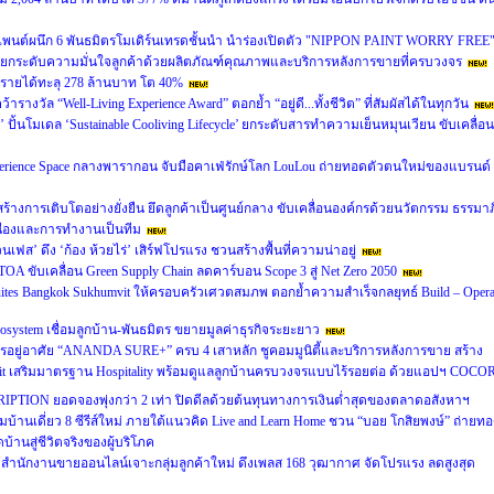
เพนต์ผนึก 6 พันธมิตรโมเดิร์นเทรดชั้นนำ นำร่องเปิดตัว "NIPPON PAINT WORRY FREE
ยกระดับความมั่นใจลูกค้าด้วยผลิตภัณฑ์คุณภาพและบริการหลังการขายที่ครบวงจร
นรายได้ทะลุ 278 ล้านบาท โต 40%
งวัล “Well-Living Experience Award” ตอกย้ำ “อยู่ดี...ทั้งชีวิต” ที่สัมผัสได้ในทุกวัน
’ ปั้นโมเดล ‘Sustainable Cooliving Lifecycle’ ยกระดับสารทำความเย็นหมุนเวียน ขับเคลื่อน
perience Space กลางพารากอน จับมือคาเฟ่รักษ์โลก LouLou ถ่ายทอดตัวตนใหม่ของแบรนด์
หน้าสร้างการเติบโตอย่างยั่งยืน ยึดลูกค้าเป็นศูนย์กลาง ขับเคลื่อนองค์กรด้วยนวัตกรรม ธรรมาภ
ื่องและการทำงานเป็นทีม
นเฟส’ ดึง ‘ก้อง ห้วยไร่’ เสิร์ฟโปรแรง ชวนสร้างพื้นที่ความน่าอยู่
A ขับเคลื่อน Green Supply Chain ลดคาร์บอน Scope 3 สู่ Net Zero 2050
 Suites Bangkok Sukhumvit ให้ครอบครัวเศวตสมภพ ตอกย้ำความสำเร็จกลยุทธ์ Build – Opera
cosystem เชื่อมลูกบ้าน-พันธมิตร ขยายมูลค่าธุรกิจระยะยาว
อยู่อาศัย “ANANDA SURE+” ครบ 4 เสาหลัก ชูคอมมูนิตี้และบริการหลังการขาย สร้าง
usit เสริมมาตรฐาน Hospitality พร้อมดูแลลูกบ้านครบวงจรแบบไร้รอยต่อ ด้วยแอปฯ COCO
RIPTION ยอดจองพุ่งกว่า 2 เท่า ปิดดีลด้วยต้นทุนทางการเงินต่ำสุดของตลาดอสังหาฯ
ฉมบ้านเดี่ยว 8 ซีรีส์ใหม่ ภายใต้แนวคิด Live and Learn Home ชวน “บอย โกสิยพงษ์” ถ่ายท
บ้านสู่ชีวิตจริงของผู้บริโภค
นักงานขายออนไลน์เจาะกลุ่มลูกค้าใหม่ ดึงเพลส 168 วุฒากาศ จัดโปรแรง ลดสูงสุด