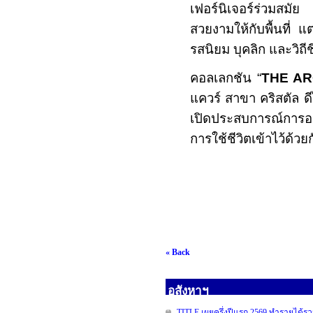
เฟอร์นิเจอร์ร่วมสมัย 
สวยงามให้กับพื้นที่ แ
รสนิยม บุคลิก และวิถีช
คอลเลกชัน “
THE A
แควร์ สาขา
คริสตัล 
เปิดประสบการณ์การอย
การใช้ชีวิตเข้าไว้ด้วย
« Back
อสังหาฯ
TITLE เผยครึ่งปีแรก 2569 ทำรายได้รวม