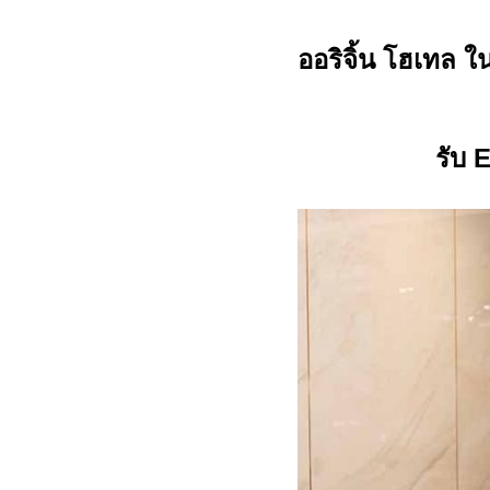
ออริจิ้น โฮเทล ใ
รับ
E