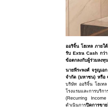
ออริจิ้น โฮเทล ภายใต
รับ
Extra Cash
กว่
ข้อตกลงกับผู้ร่วมลงทุน
นายพีระพงศ์ จรูญเอก ป
จำกัด (มหาชน) หรือ
บริษัท ออริจิ้น โฮเทล
โรงแรมและการบริกา
(
Recurring Incom
ดำเนินการ
ปิดการขายโ