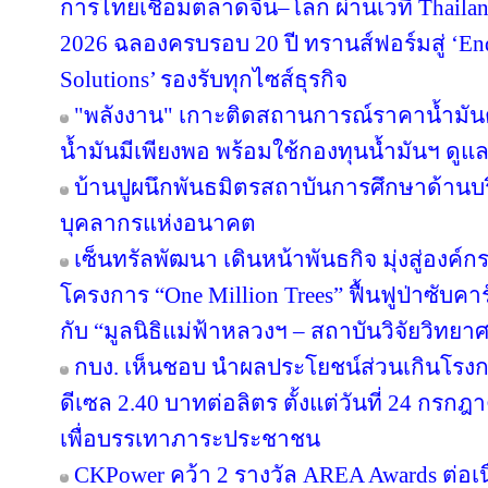
การไทยเชื่อมตลาดจีน–โลก ผ่านเวที Thailan
2026 ฉลองครบรอบ 20 ปี ทรานส์ฟอร์มสู่ ‘End
Solutions’ รองรับทุกไซส์ธุรกิจ
"พลังงาน" เกาะติดสถานการณ์ราคาน้ำมันต
น้ำมันมีเพียงพอ พร้อมใช้กองทุนน้ำมันฯ ดู
บ้านปูผนึกพันธมิตรสถาบันการศึกษาด้านบ
บุคลากรแห่งอนาคต
เซ็นทรัลพัฒนา เดินหน้าพันธกิจ มุ่งสู่องค์
โครงการ “One Million Trees” ฟื้นฟูป่าซับคาร
กับ “มูลนิธิแม่ฟ้าหลวงฯ – สถาบันวิจัยวิทย
กบง. เห็นชอบ นำผลประโยชน์ส่วนเกินโรงกล
ดีเซล 2.40 บาทต่อลิตร ตั้งแต่วันที่ 24 กรกฎ
เพื่อบรรเทาภาระประชาชน
CKPower คว้า 2 รางวัล AREA Awards ต่อเนื่อ