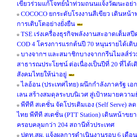
เขียวร่วมแก้โจทย์น้ำท่วมถนนแจ้งวัฒนะอย่าง
COCOCO ยกระดับโรงงานสีเขียว เดินหน้า
การเติบโตอย่างยั่งยืน
TSE เร่งเครื่องธุรกิจพลังงานสะอาดเต็มสปีด
COD 4 โครงการแรกต้นปี 70 หนุนรายได้เต
บางจากฯ และสมาชิกบางจากกรีนไมลส์ร่วม
สาธารณประโยชน์ ต่อเนื่องเป็นปีที่ 20 ที่ได้
สังคมไทยให้น่าอยู่
ไลอ้อน (ประเทศไทย) ผนึกกำลังภาครัฐ เอก
เลน สร้างสมดุลระบบนิเวศ สู่เป้าหมายความยั
พีทีที สเตชั่น จัดโปรเติมเอง (Self Serve) ล
ไทย พีทีที สเตชั่น (PTT Station) เดินหน้าขย
ครอบคลุมกว่า 204 สถานีทั่วประเทศ
ปตท.สผ. แจ้งผลการดำเนินงานรอบ 6 เดือน