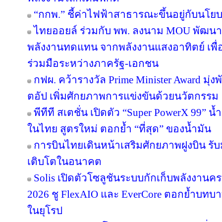
“กกพ.” ชี้ค่าไฟฟ้าสาธารณะขึ้นอยู่กับนโย
ไทยออยล์ ร่วมกับ พพ. ลงนาม MOU พัฒนา ป
พลังงานทดแทน จากพลังงานแสงอาทิตย์ เพื
ร่วมมือระหว่างภาครัฐ-เอกชน
กฟผ. คว้ารางวัล Prime Minister Award มุ่
ตอัป เพิ่มศักยภาพการแข่งขันด้วยนวัตกรรม
พีทีที สเตชั่น เปิดตัว “Super PowerX 99” 
ในไทย สูตรใหม่ ตอกย้ำ “ที่สุด” ของน้ำมัน
การบินไทยเดินหน้าเสริมศักยภาพฝูงบิน รั
เติบโตในอนาคต
Solis เปิดตัวโซลูชันระบบกักเก็บพลังงานคร
2026 ชู FlexAIO และ EverCore ตอกย้ำบทบาท
ในยุโรป