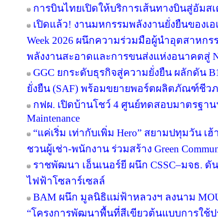
การบินไทยเปิดให้บริการเส้นทางบินสู่อัมสเ
เปิดแล้ว! งานมหกรรมพลังงานยั่งยืนของเอเ
Week 2026 ผนึกความร่วมมือผู้นำอุตสาหกรร
พลังงานสะอาดและการขนส่งแห่งอนาคตสู่ N
GGC ยกระดับธุรกิจสู่ความยั่งยืน ผลักดัน 
ยั่งยืน (SAF) พร้อมขยายพอร์ตผลิตภัณฑ์ชีว
กฟผ. เปิดบ้านโชว์ 4 ศูนย์ทดสอบมาตรฐา
Maintenance
“แค่เริ่ม เท่ากับเพิ่ม Hero” สยามปทุมวัน เ
ชวนผู้เช่า-พนักงาน ร่วมสร้าง Green Commu
ราชพัฒนา เอ็นเนอร์ยี ผนึก CSSC–มจธ. ดัน
ไฟฟ้าโซลาร์เซลล์
BAM ผนึก มูลนิธิแม่ฟ้าหลวงฯ ลงนาม MOU 
“โครงการพัฒนาพื้นที่สีเขียวต้นแบบการใช้ประ