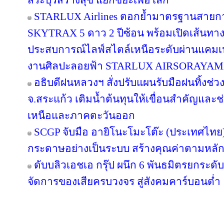
สระบุรีสร้างสุข แยกขยะเพื่อโลก
STARLUX Airlines ตอกย้ำมาตรฐานสายกา
SKYTRAX 5 ดาว 2 ปีซ้อน พร้อมเปิดเส้นทา
ประสบการณ์ไลฟ์สไตล์เหนือระดับผ่านแคมเ
งานศิลปะลอยฟ้า STARLUX AIRSORAYA
อธิบดีฝนหลวงฯ สั่งปรับแผนรับมือฝนทิ้งช่วง
จ.สระแก้ว เติมน้ำต้นทุนให้เขื่อนสำคัญและช
เหนือและภาคตะวันออก
SCGP จับมือ อายิโนะโมะโต๊ะ (ประเทศไทย) 
กระดาษอย่างเป็นระบบ สร้างคุณค่าตามหลัก
ดับบลิวเอชเอ กรุ๊ป ผนึก 6 พันธมิตรยกร
จัดการของเสียครบวงจร สู่สังคมคาร์บอนต่ำ