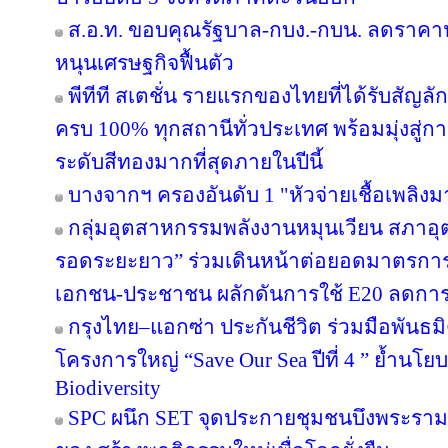
ส.อ.ท. ขอบคุณรัฐบาล-กบง.-กบน. ลดราคาน้
หนุนเศรษฐกิจฟื้นตัว
พีทีที สเตชั่น รายแรกของไทยที่ได้รับสัญล
ครบ 100% ทุกสถานีทั่วประเทศ พร้อมมุ่งสู่ก
ระดับสีทองมากที่สุดภายในปีนี้
บางจากฯ ครองอันดับ 1 "หัวจ่ายเชื้อเพลิง
กลุ่มอุตสาหกรรมพลังงานหมุนเวียน สภาอุ
รอดระยะยาว” ร่วมเดินหน้าต่อยอดมาตรการภ
เอกชน-ประชาชน ผลักดันการใช้ E20 ลดกา
กรุงไทย–แอกซ่า ประกันชีวิต ร่วมมือพันธ
โครงการใหญ่ “Save Our Sea ปีที่ 4 ” ย้ำนโ
Biodiversity
SPC ผนึก SET จุดประกายชุมชนบึงพระราม