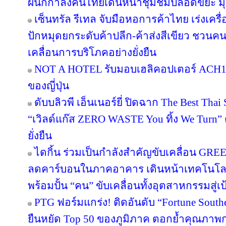
ผนึกกำลังคนไทยเดินหน้าชุมชมปลอดขยะ มุ่งส
เซ็นทรัล รีเทล จับมือหอการค้าไทย เร่งเครื่อ
ปักหมุดยกระดับค้าปลีก-ค้าส่งสีเขียว ชวนคน
เคลื่อนการบริโภคอย่างยั่งยืน
NOT A HOTEL รับมอบเฮลิคอปเตอร์ ACH130
ของญี่ปุ่น
ดับบลิวพี เอ็นเนอร์ยี่ ปิดฉาก The Best Tha
“เวิลด์แก๊ส ZERO WASTE You ทิ้ง We Turn
ยั่งยืน
ไดกิ้น ร่วมเป็นกำลังสำคัญขับเคลื่อน GRE
ลดคาร์บอนในภาคอาคาร เดินหน้าเทคโนโลยี
พร้อมปั้น “คน” ขับเคลื่อนทั้งอุตสาหกรรมสู
PTG ฟอร์มแกร่ง! ติดอันดับ “Fortune Southea
ยืนหยัด Top 50 ของภูมิภาค ตอกย้ำคุณภาพก