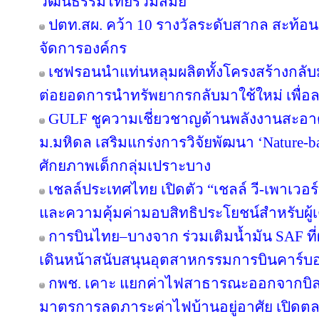
วัฒนธรรมไทยร่วมสมัย
ปตท.สผ. คว้า 10 รางวัลระดับสากล สะท้อ
จัดการองค์กร
เชฟรอนนำแท่นหลุมผลิตทั้งโครงสร้างกลับมา
ต่อยอดการนำทรัพยากรกลับมาใช้ใหม่ เพื่อ
GULF ชูความเชี่ยวชาญด้านพลังงานสะอาด 
ม.มหิดล เสริมแกร่งการวิจัยพัฒนา ‘Nature-b
ศักยภาพเด็กกลุ่มเปราะบาง
เชลล์ประเทศไทย เปิดตัว “เชลล์ วี-เพาเวอ
และความคุ้มค่ามอบสิทธิประโยชน์สำหรับผู้เต
การบินไทย–บางจาก ร่วมเติมน้ำมัน SAF ที
เดินหน้าสนับสนุนอุตสาหกรรมการบินคาร์บ
กพช. เคาะ แยกค่าไฟสาธารณะออกจากบิล
มาตรการลดภาระค่าไฟบ้านอยู่อาศัย เปิดต