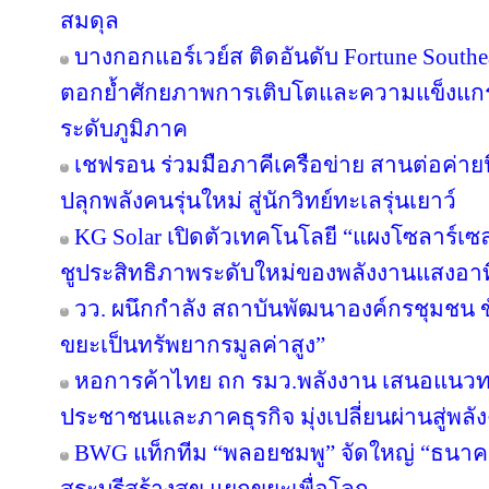
สมดุล
บางกอกแอร์เวย์ส ติดอันดับ Fortune Southe
ตอกย้ำศักยภาพการเติบโตและความแข็งแกร่
ระดับภูมิภาค
เชฟรอน ร่วมมือภาคีเครือข่าย สานต่อค่ายนิ
ปลุกพลังคนรุ่นใหม่ สู่นักวิทย์ทะเลรุ่นเยาว์
KG Solar เปิดตัวเทคโนโลยี “แผงโซลาร์เซ
ชูประสิทธิภาพระดับใหม่ของพลังงานแสงอาท
วว. ผนึกกำลัง สถาบันพัฒนาองค์กรชุมชน ขั
ขยะเป็นทรัพยากรมูลค่าสูง”
หอการค้าไทย ถก รมว.พลังงาน เสนอแนวทาง
ประชาชนและภาคธุรกิจ มุ่งเปลี่ยนผ่านสู่พล
BWG แท็กทีม “พลอยชมพู” จัดใหญ่ “ธนาคารอิ