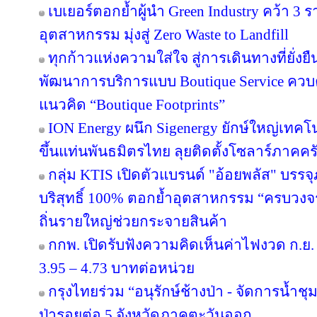
เบเยอร์ตอกย้ำผู้นำ Green Industry คว้า 3
อุตสาหกรรม มุ่งสู่ Zero Waste to Landfill
ทุกก้าวแห่งความใส่ใจ สู่การเดินทางที่ยั่ง
พัฒนาการบริการแบบ Boutique Service ควบคู
แนวคิด “Boutique Footprints”
ION Energy ผนึก Sigenergy ยักษ์ใหญ่เท
ขึ้นแท่นพันธมิตรไทย ลุยติดตั้งโซลาร์ภาคครัว
กลุ่ม KTIS เปิดตัวแบรนด์ "อ้อยพลัส" บรร
บริสุทธิ์ 100% ตอกย้ำอุตสาหกรรม “ครบวงจร” 
ถิ่นรายใหญ่ช่วยกระจายสินค้า
กกพ. เปิดรับฟังความคิดเห็นค่าไฟงวด ก.ย. 
3.95 – 4.73 บาทต่อหน่วย
กรุงไทยร่วม “อนุรักษ์ช้างป่า - จัดการน้ำชุม
ป่ารอยต่อ 5 จังหวัดภาคตะวันออก