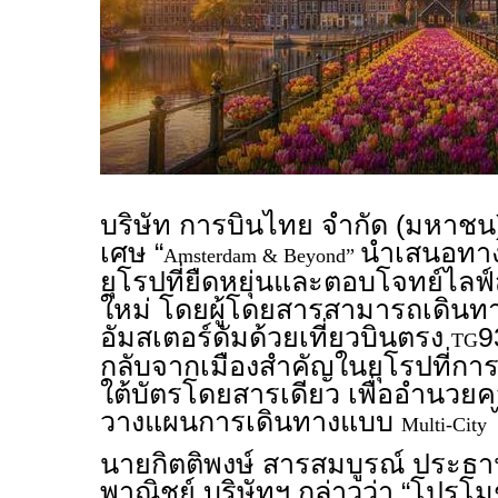
บริษัท การบินไทย จำกัด (มหาชน)
เศษ “
นำเสนอทางเ
Amsterdam & Beyond”
ยุโรปที่ยืดหยุ่นและตอบโจทย์ไลฟ
ใหม่ โดยผู้โดยสารสามารถเดินทา
อัมสเตอร์ดัมด้วยเที่ยวบินตรง
9
TG
กลับจากเมืองสำคัญในยุโรปที่กา
ใต้บัตรโดยสารเดียว เพื่ออำนว
วางแผนการเดินทางแบบ
Multi-City
นายกิตติพงษ์ สารสมบูรณ์ ประธา
พาณิชย์ บริษัทฯ กล่าวว่า “โปรโม