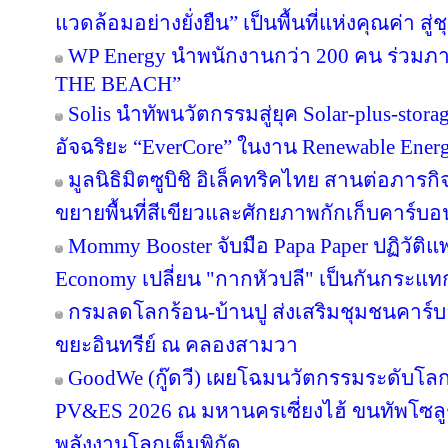
แวดล้อมอย่างยั่งยืน” เป็นพื้นที่แห่งคุณค่า ส
WP Energy นำพนักงานกว่า 200 คน ร่วม
THE BEACH”
Solis นำทัพนวัตกรรมสู่ยุค Solar-plus-stora
อัจฉริยะ “EverCore” ในงาน Renewable Energ
มูลนิธิมิตซูบิชิ อิเล็คทริคไทย สานต่อภารกิจ
ขยายพื้นที่สีเขียวและศักยภาพกักเก็บคาร์บอน
Mommy Booster จับมือ Papa Paper ปฏิวัติแพ
Economy เปลี่ยน "กากหัวปลี" เป็นกันกระแท
กรมลดโลกร้อน-บ้านปู ส่งเสริมชุมชนคาร์บอ
ขยะอินทรีย์ ณ คลองสามวา
GoodWe (กู๊ดวี) เผยโฉมนวัตกรรมระดับโล
PV&ES 2026 ณ มหานครเซี่ยงไฮ้ ขนทัพโซลู
พลังงานโลกเต็มพิกัด