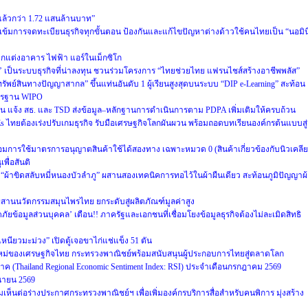
ายแล้วกว่า 1.72 แสนล้านบาท”
ข้มการจดทะเบียนธุรกิจทุกขั้นตอน ป้องกันและแก้ไขปัญหาต่างด้าวใช้คนไทยเป็น “นอมิน
านตกแต่งอาคาร ไฟฟ้า แอร์ในเม็กซิโก
’ เป็นระบบธุรกิจที่น่าลงทุน ชวนร่วมโครงการ “ไทยช่วยไทย แฟรนไชส์สร้างอาชีพพลัส”
ัพย์สินทางปัญญาสากล” ขึ้นแท่นอันดับ 1 ผู้เรียนสูงสุดบนระบบ “DIP e-Learning” สะท้อน
าตรฐาน WIPO
 แจ้ง สธ. และ TSD ส่งข้อมูล–หลักฐานการดำเนินการตาม PDPA เพิ่มเติมให้ครบถ้วน
Es ไทยต้องเร่งปรับเกมธุรกิจ รับมือเศรษฐกิจโลกผันผวน พร้อมถอดบทเรียนองค์กรต้นแบบสู่
การใช้มาตรการอนุญาตสินค้าใช้ได้สองทาง เฉพาะหมวด 0 (สินค้าเกี่ยวข้องกับนิวเคลียร
ื่อสันติ
 “ผ้าขิดสลับหมี่หนองบัวลำภู” ผสานสองเทคนิคการทอไว้ในผ้าผืนเดียว สะท้อนภูมิปัญญาผ
สานนวัตกรรมสมุนไพรไทย ยกระดับสู่ผลิตภัณฑ์มูลค่าสูง
ยข้อมูลส่วนบุคคล’ เตือน!! ภาครัฐและเอกชนที่เชื่อมโยงข้อมูลธุรกิจต้องไม่ละเมิดสิทธิ
ียวมะม่วง” เปิดตู้เจอขาไก่แช่แข็ง 51 ตัน
สใหม่ของเศรษฐกิจไทย กระทรวงพาณิชย์พร้อมสนับสนุนผู้ประกอบการไทยสู่ตลาดโลก
าค (Thailand Regional Economic Sentiment Index: RSI) ประจำเดือนกรกฎาคม 2569
นายน 2569
ห็นต่อร่างประกาศกระทรวงพาณิชย์ฯ เพื่อเพิ่มองค์กรบริการสื่อสำหรับคนพิการ มุ่งสร้าง