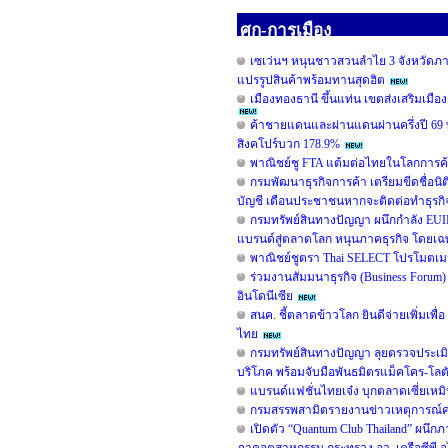
ศก-การเมือง
เซเว่นฯ หนุนชาวสวนลำไย 3 จังหวัดภาคเ
แปรรูปสินค้าพร้อมทานสุดฮิต
เมืองทองธานี ขึ้นแท่น เขตส่งเสริมเมือง
ค้าชายแดนและผ่านแดนผ่านครึ่งปี 69
สิงคโปร์บวก 178.9%
พาณิชย์ชู FTA แต้มต่อไทยในโลกการค้
กรมพัฒนาธุรกิจการค้า เตรียมขีดชื่อนิต
บัญชี เตือนประชาชนหากจะติดต่อทำธุรกิจ ต้
กรมทรัพย์สินทางปัญญา ผนึกกำลัง EUI
แบรนด์สู่ตลาดโลก หนุนภาคธุรกิจ โดยเฉพา
พาณิชย์ชูตรา Thai SELECT โปรโมตเมนู
ร่วมงานสัมมนาธุรกิจ (Business Foru
อินโดนีเซีย
สนค. ชี้ตลาดข้าวโลก ยินดีจ่ายเพิ่มเพื
ไทย
กรมทรัพย์สินทางปัญญา ลุยตรวจประเมิ
บริโภค พร้อมจับมือพันธมิตรแม็คโคร-โลต
แบรนด์แฟชั่นไทยเจ๋ง บุกตลาดเซี่ยเห
กรมสรรพสามิตรายงานข่าวเหตุการณ์คน
เปิดตัว “Quantum Club Thailand” ผนึก