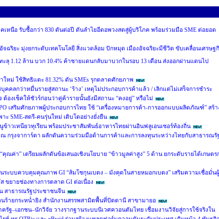
หนือ รับซื้อกว่า 830 ตันต่อปี ดันลำไยอีดอพวงสดสู่ผู้บริโภค พร้อมร่วมมือ SME ต่อยอด
อัจฉริยะ มุ่งยกระดับเทคโนโลยี สิ่งแวดล้อม ปักหมุด เมืองอัจฉริยะมีชีวิต ขับเคลื่อนเศรษฐก
 ทะลุ 1.12 ล้าน บวก 10.4% ค้าชายแดนกลับมาบวกในรอบ 13 เดือน ส่งออกผ่านแดนไป
าใหม่ ใช้สิทธิแตะ 81.32% ดัน SMEs รุกตลาดศักยภาพ
ิบุคคลกว่าหมื่นรายสู่สถานะ ‘ร้าง’ เหตุไม่ประกอบการค้าแล้ว / เลิกแต่ไม่เสร็จการชำระ
องเช็คให้ชัวร์ก่อนว่าคู่ค้ารายนั้นยังมีสถานะ “คงอยู่” หรือไม่
PO เสริมศักยภาพผู้ประกอบการไทย ใช้ “เครื่องหมายการค้า-การออกแบบผลิตภัณฑ์” สร้า
ะ SME-สตรี-คนรุ่นใหม่ เติบโตอย่างยั่งยืน
ข้าวเหนียวทุเรียน พร้อมประชาสัมพันธ์อาหารไทยผ่านอินฟลูเอนเซอร์ท้องถิ่น
m) ณ กรุงจาการ์ตา ผลักดันความร่วมมือด้านการค้าและการลงทุนระหว่างไทยกับสาธารณรั
่อ “คุณค่า” เตรียมผลักดันข้อเสนอเชิงนโยบาย “ข้าวมูลค่าสูง” 5 ด้าน ยกระดับรายได้เกษตร
นระบบควบคุมคุณภาพ GI “ส้มโชกุนเบตง – มังคุดในสายหมอกเบตง” เสริมความเชื่อมั่นผู
ัส ขยายช่องทางการตลาด GI ต่อเนื่อง
มิน สาธารณรัฐประชาชนจีน
ร้ายกระหน่ำยิง สำนักงานสรรพสามิตพื้นที่ปัตตานี สาขามายอ
ภาครัฐ–เอกชน–นักวิจัย วางรากฐานระบบนิเวศควอนตัมไทย เชื่อมงานวิจัยสู่การใช้จริงใน