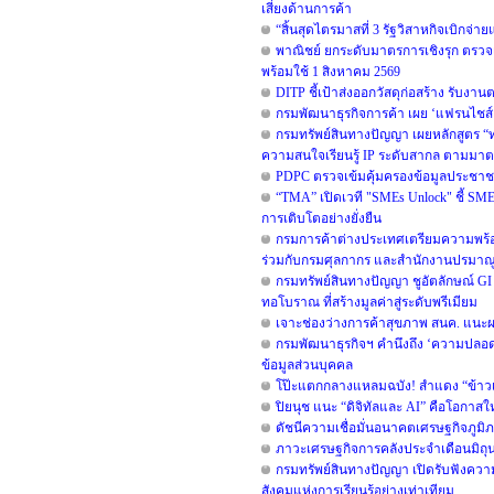
เสี่ยงด้านการค้า
“สิ้นสุดไตรมาสที่ 3 รัฐวิสาหกิจเบิกจ่
พาณิชย์ ยกระดับมาตรการเชิงรุก ตรวจเ
พร้อมใช้ 1 สิงหาคม 2569
DITP ชี้เป้าส่งออกวัสดุก่อสร้าง รับง
กรมพัฒนาธุรกิจการค้า เผย ‘แฟรนไชส์
กรมทรัพย์สินทางปัญญา เผยหลักสูตร “ทร
ความสนใจเรียนรู้ IP ระดับสากล ตามม
PDPC ตรวจเข้มคุ้มครองข้อมูลประชาชน
“TMA” เปิดเวที "SMEs Unlock" ชี้ SM
การเติบโตอย่างยั่งยืน
กรมการค้าต่างประเทศเตรียมความพร้อม
ร่วมกับกรมศุลกากร และสำนักงานปรมาณูเพ
กรมทรัพย์สินทางปัญญา ชูอัตลักษณ์ GI
ทอโบราณ ที่สร้างมูลค่าสู่ระดับพรีเมียม
เจาะช่องว่างการค้าสุขภาพ สนค. แนะผ
กรมพัฒนาธุรกิจฯ คำนึงถึง ‘ความปลอดภั
ข้อมูลส่วนบุคคล
โป๊ะแตกกลางแหลมฉบัง! สำแดง “ข้าวเหน
ปิยนุช แนะ “ดิจิทัลและ AI” คือโอกา
ดัชนีความเชื่อมั่นอนาคตเศรษฐกิจภูมิภ
ภาวะเศรษฐกิจการคลังประจำเดือนมิถุ
กรมทรัพย์สินทางปัญญา เปิดรับฟังความเ
สังคมแห่งการเรียนรู้อย่างเท่าเทียม