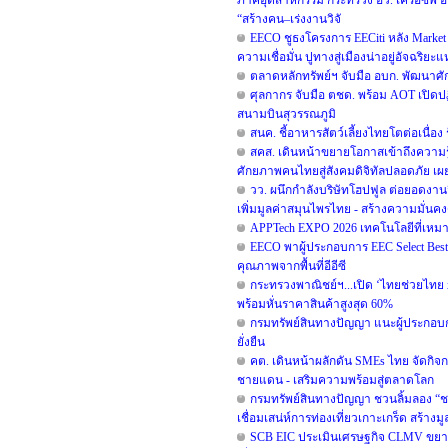
ภาคอุตสาหกรรม กระทรวง อว. เครือซีพี อ
“สร้างคน–เร่งงานวิจั
EECO ชูธงโครงการ EECiti หลัง Market
ความเชื่อมั่น ปูทางสู่เมืองน่าอยู่อัจฉร
ตลาดหลักทรัพย์ฯ จับมือ อบก. พัฒนา
ศุลกากร จับมือ ตชด. พร้อม AOT เปิดปฏ
สนามบินสุวรรณภูมิ
สนค. ชี้อาหารสัตว์เลี้ยงไทยโตต่อเนื่อง
สคส. เดินหน้าขยายโอกาสเข้าถึงความรู้
ศักยภาพคนไทยสู่สังคมดิจิทัลปลอดภัย เผยย
วว. ผนึกกำลังบริษัทโฮปฟูล ต่อยอดงาน
เพิ่มมูลค่าสมุนไพรไทย - สร้างความมั่นคง
APPTech EXPO 2026 เทคโนโลยีที่เหม
EECO พาผู้ประกอบการ EEC Select Best S
คุณภาพจากพื้นที่อีอีซี
กระทรวงพาณิชย์ฯ...เปิด ‘ไทยช่วยไทย x Lo
พร้อมหั่นราคาสินค้าสูงสุด 60%
กรมทรัพย์สินทางปัญญา แนะผู้ประกอบ
ยั่งยืน
คต. เดินหน้าผลักดัน SMEs ไทย จัดกิจกร
ชายแดน - เสริมความพร้อมสู่ตลาดโลก
กรมทรัพย์สินทางปัญญา ชวนลิ้มลอง “ช
เชื่อมเสน่ห์การท่องเที่ยวเกาะเกร็ด สร้าง
SCB EIC ประเมินเศรษฐกิจ CLMV ขยา