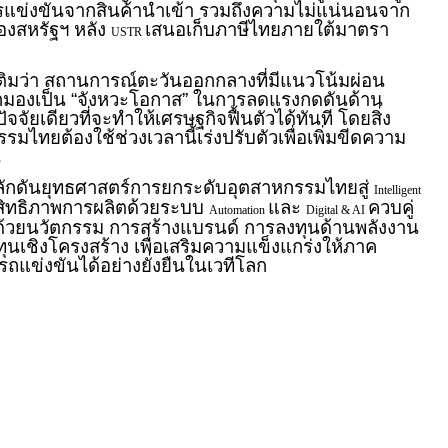
การแข่งขันจากสินค้านำเข้า รวมถึงความไม่แน่นอนจาก
งสหรัฐฯ หลัง
เสนอเก็บภาษีไทยภายใต้มาตรา
USTR
มเติมว่า สถานการณ์ตะวันออกกลางที่มีแนวโน้มผ่อน
กมองเป็น “จังหวะโอกาส” ในการลดแรงกดดันด้าน
จจัยเดียวที่จะทำให้เศรษฐกิจฟื้นตัวได้ทันที โดยสิ่ง
ไทยต้องใช้ช่วงเวลานี้เร่งปรับตัวเพื่อเพิ่มขีดความ
น
้าผลักดันยุทธศาสตร์การยกระดับอุตสาหกรรมไทยสู่
Intelligent
ะสิทธิภาพการผลิตด้วยระบบ
และ
ควบคู่
Automation
Digital & AI
่มด้วยนวัตกรรม การสร้างแบรนด์ การลงทุนด้านพลังงาน
เชิงโครงสร้าง เพื่อเสริมความแข็งแกร่งให้ภาค
แข่งขันได้อย่างยั่งยืนในเวทีโลก