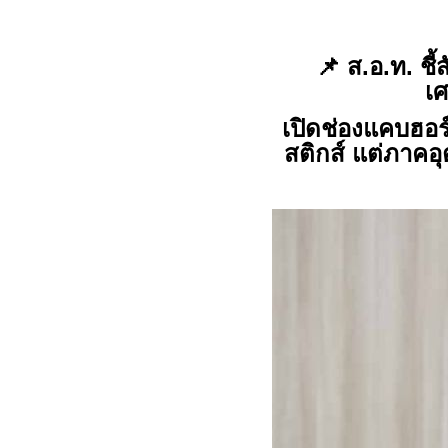
📌
ส
.
อ
.
ท
.
ชี
เศ
เปิดช่องแคบฮอร
สติกส์ แต่ภาคอุ