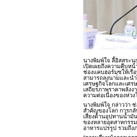
นางพิมพ์ใจ ลี้อิสสระ
เปิดเผยถึงความคืบหน
ช่องแคบฮอร์มุซให้เรือ
สามารถลงนามและนำไปป
เศรษฐกิจโลกและเศรษฐ
เสถียรภาพราคาพลังงา
ความต่อเนื่องของห่ว
นางพิมพ์ใจ กล่าวว่า ช
สำคัญของโลก การกลับ
เสี่ยงด้านอุปทานน้ำมั
ของหลายอุตสาหกรรม อา
อาหารแปรรูป รวมถึง