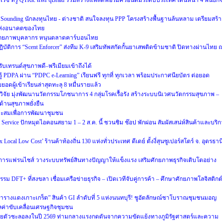
ไรซ์ ทรู QTRic และ qBraid ร่วมสร้างแพลตฟอร์มควอนตัมระดับประเทศ เดินหน้า 4 พันธกิ
 Sounding นักลงทุนไทย - ต่างชาติ สนใจลงทุน PPP โครงสร้างพื้นฐานล้นหลาม เตรียมสร้า
ิยะแห่งอนาคตของไทย
ศักยภาพบุคลากร หนุนตลาดคาร์บอนไทย
ิบัติการ “Scent Enforcer” ส่งทีม K-9 เสริมทัพสกัดกั้นยาเสพติดข้ามชาติ ปิดทางผ่านไทย 
 รับเทรนด์สุขภาพดี–พรีเมียมเข้าถึงได้
 PDPA ผ่าน “PDPC e-Learning” เรียนฟรี ทุกที่ ทุกเวลา พร้อมประกาศนียบัตร ต่อยอด
อดผู้เข้าเรียนล่าสุดทะลุ 8 หมื่นรายแล้ว
วิจัย มุ่งพัฒนานวัตกรรมโภชนาการ 4 กลุ่มโรคเรื้อรัง สร้างระบบนิเวศนวัตกรรมสุขภาพ –
ด้านสุขภาพยั่งยืน
าะสมเพื่อการพัฒนาชุมชน
ervice ปักหมุดไอคอนสยาม 1 – 2 ส.ค. นี้ ชวนชิม ช๊อป พักผ่อน สัมผัสเสน่ห์สินค้าและบริ
cal Low Cost’ ร้านค้าท้องถิ่น 130 แห่งทั่วประเทศ ดีเดย์ ตั้งงี่สุนซูเปอร์สโตร์ จ. อุดรธาน
การแฟรนไชส์ วางระบบทรัพย์สินทางปัญญาให้แข็งแรง เสริมศักยภาพธุรกิจเติบโตอย่าง
รม DFT+ ที่สงขลา เชื่อมเครือข่ายธุรกิจ – เปิดเวทีจับคู่การค้า – ศึกษาศักยภาพโลจิสติกต
ารางแดงเกาะเกร็ด” สินค้า GI ลำดับที่ 5 แห่งนนทบุรี! ชูอัตลักษณ์ชาโบราณชุมชนมอญ
มูลค่าขับเคลื่อนเศรษฐกิจชุมชน
ยตัวชะลอลงในปี 2569 ท่ามกลางแรงกดดันจากความขัดแย้งทางภูมิรัฐศาสตร์และความ