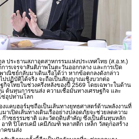
นุกูล ประธานสภาอุตสาหกรรมแห่งประเทศไทย (ส.อ.ท.)
้าการเจรจาสันติภาพในตะวันออกกลาง และการเปิด
พาณิชย์กลับมาเดินเรือได้ว่า หากข้อตกลงดังกล่าว
ฏิบัติได้จริง จะถือเป็นสัญญาณเชิงบวกต่อ
กิจไทยในช่วงครึ่งหลังของปี 2569 โดยเฉพาะในด้าน
น ต้นทุนการขนส่ง ความเชื่อมั่นทางเศรษฐกิจ และ
งโซ่อุปทานโลก
่องแคบฮอร์มุซถือเป็นเส้นทางยุทธศาสตร์ด้านพลังงานที่
มาเปิดเส้นทางเดินเรืออย่างปลอดภัยจะช่วยลดความ
น ก๊าซธรรมชาติ และวัตถุดิบสำคัญ ซึ่งเป็นต้นทุนหลัก
ทิ ปิโตรเคมี เคมีภัณฑ์ พลาสติก เหล็ก วัสดุก่อสร้าง
ภาคขนส่ง