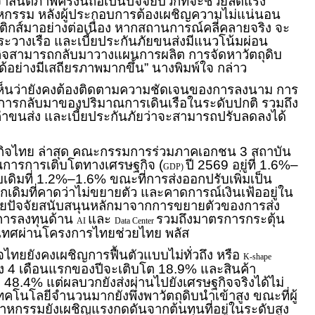
สันติภาพครั้งนี้ถือเป็นปัจจัยบวกที่จะช่วยลดแรง
หกรรม หลังผู้ประกอบการต้องเผชิญความไม่แน่นอน
ิกส์มาอย่างต่อเนื่อง หากสถานการณ์คลี่คลายจริง จะ
าระวางเรือ และเบี้ยประกันภัยขนส่งมีแนวโน้มผ่อน
ิจสามารถกลับมาวางแผนการผลิต การจัดหาวัตถุดิบ
้อย่างมีเสถียรภาพมากขึ้น” นางพิมพ์ใจ กล่าว
 เห็นว่ายังคงต้องติดตามความชัดเจนของการลงนาม การ
ะการกลับมาของปริมาณการเดินเรือในระดับปกติ รวมถึง
่าขนส่ง และเบี้ยประกันภัยว่าจะสามารถปรับลดลงได้
ิจไทย ล่าสุด คณะกรรมการร่วมภาคเอกชน 3 สถาบัน
ณการการเติบโตทางเศรษฐกิจ (
ปี 2569 อยู่ที่ 1.6%–
GDP)
บเดิมที่ 1.2%–1.6% ขณะที่การส่งออกปรับเพิ่มเป็น
ดิมที่คาดว่าไม่ขยายตัว และคาดการณ์เงินเฟ้ออยู่ใน
ยปัจจัยสนับสนุนหลักมาจากการขยายตัวของการส่ง
การลงทุนด้าน
และ
รวมถึงมาตรการกระตุ้น
AI
Data Center
เทศผ่านโครงการไทยช่วยไทย พลัส
จไทยยังคงเผชิญการฟื้นตัวแบบไม่ทั่วถึง หรือ
K-shape
วง 4 เดือนแรกของปีจะเติบโต 18.9% และสินค้า
ง 48.4% แต่ผลบวกยังส่งผ่านไปยังเศรษฐกิจจริงได้ไม่
าเทคโนโลยีจำนวนมากยังพึ่งพาวัตถุดิบนำเข้าสูง ขณะที่ผู้
กรรมยังเผชิญแรงกดดันจากต้นทุนที่อยู่ในระดับสูง