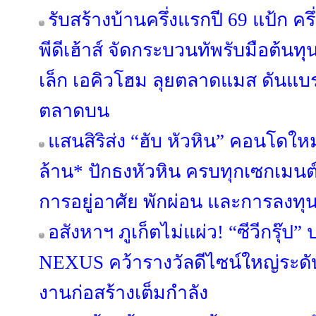
รับสร้างบ้านครึ่งแรกปี 69 แป้ก ค
พีดีเฮ้าส์ จัดกระบวนทัพรับมือต้นท
เล็ก เอคิวโฮม ลุยตลาดแมส ดันแบรนด์
ตลาดบน
แสนสิริส่ง “ฮับ หัวหิน” คอนโดใหม
ล้าน* ปักธงหัวหิน ครบทุกเซกเมนต
การอยู่อาศัย พักผ่อน และการลงทุ
อสังหาฯ ภูเก็ตไม่แผ่ว! “ซีวีกรุ๊
NEXUS คว้ารางวัลดีไซน์ใหญ่ระดับ
งานก่อสร้างเต็มกำลัง