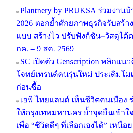
Plantnery by PRUKSA ร่วมงานบ
2026 ตอกย้ำศักยภาพธุรกิจรับสร้า
แบบ สร้างไว ปรับฟังก์ชัน–วัสดุได
กค. – 9 สค. 2569
SC เปิดตัว Genscription พลิกแนว
โจทย์เทรนด์คนรุ่นใหม่ ประเดิมโม
ก่อนซื้อ
เอพี ไทยแลนด์ เห็นชีวิตคนเมือง ร่
ให้กรุงเทพมหานคร ย้ำจุดยืนเข้าใ
เพื่อ “ชีวิตดีๆ ที่เลือกเองได้” เหนื