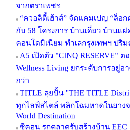
จากตราเพชร
“ควอลิตี้เฮ้าส์” จัดแคมเปญ “ล็อก
กับ 58 โครงการ บ้านเดี่ยว บ้านแ
คอนโดมิเนียม ทำเลกรุงเทพฯ ปริมณ
A5 เปิดตัว "CINQ RESERVE" ตอกย
Wellness Living ยกระดับการอยู่อาศ
กว่า
TITLE ลุยปั้น "THE TITLE Distric
ทุกไลฟ์สไตล์ พลิกโฉมหาดในยางจา
World Destination
ซีคอน รุกตลาดรับสร้างบ้าน EEC เป