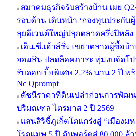
สมาคมธุรกิจรับสร้างบ้าน เผย Q2/
รอบด้าน เดินหน้า ‘กองทุนประกันผู้
ลุยอีเวนต์ใหญ่ปลุกตลาดครึ่งปีหลัง
เอ็น.ซี.เฮ้าส์ซิ่ง เขย่าตลาดผู้ซื้
ออมสิน ปลดล็อคภาระ ทุ่มงบจัดโปร
รับดอกเบี้ยพิเศษ 2.2% นาน 2 ปี พ
Nc Qprompt
ดัชนีราคาที่ดินเปล่าก่อนการพัฒ
ปริมณฑล ไตรมาส 2 ปี 2569
แสนสิริชี้ภูเก็ตโตแกร่งสู่ “เมือ
โรดแมพ 5 ปี ดันพอร์ตสู่ 80,000 ล