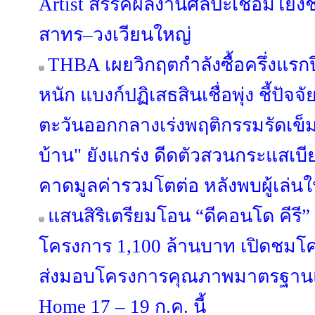
Artist สรรค์ผลงานศิลปะเชื่อมโยง
สาทร–วงเวียนใหญ่
THBA เผยวิกฤตกำลังซื้อครึ่งแรกป
หนัก แบงก์ปฏิเสธสินเชื่อพุ่ง ชี้ปัจจ
ตะวันออกกลางเร่งพฤติกรรมรัดเข็ม
บ้าน" ยังแกร่ง ดีดตัวสวนกระแสเบีย
คาดมูลค่ารวมโตต่อ หลังพบผู้เล่น
แสนสิริเตรียมโอน “ดีคอนโด คีรี” จ
โครงการ 1,100 ล้านบาท เปิดชมโค
ส่งมอบโครงการคุณภาพมาตรฐานแ
Home 17 – 19 ก.ค. นี้