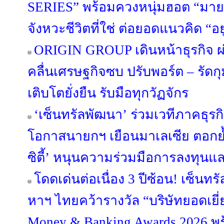
SERIES” พร้อมควงหนุ่มฮอต “มาย 
จังหวะชีวิตที่ใช่ ต่อยอดแนวคิด “อยู่ด
ORIGIN GROUP เดินหน้าธุรกิจ ผ่
คลื่นเศรษฐกิจซบ ปรับพอร์ต – รัดกุม
เติบโตยั่งยืน รับมือทุกวัฏจักร
‘เซ็นทรัลพัฒนา’ ร่วมเวทีภาคธุร
โอกาสนายกฯ เยือนมาเลเซีย ตอกย้
ซิตี้’ หนุนความร่วมมือการลงทุนแ
โดดเด่นต่อเนื่อง 3 ปีซ้อน! เซ็นทร
หาฯ ไทยคว้ารางวัล “บริษัทยอดเยี่
Money & Banking Awards 2026 พร