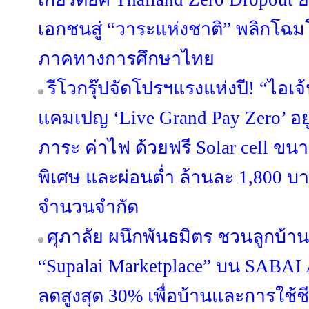
เอกชนสู่ “วาระแห่งชาติ” พลิกโ
ภาคทางการศึกษาไทย
รีโวกรุ๊ปจัดโปรฯแรงแห่งปี! “ไอเจ
แคมเปญ ‘Live Grand Pay Zero’ อยู
ภาระ ค่าไฟ ด้วยฟรี Solar cell ขน
พิเศษ และผ่อนต่ำ ล้านละ 1,800 บา
จำนวนจำกัด
ศุภาลัย ผนึกพันธมิตร ชวนลูกบ้าน
“Supalai Marketplace” บน SABAI 
ลดสูงสุด 30% เพื่อบ้านและการใช้