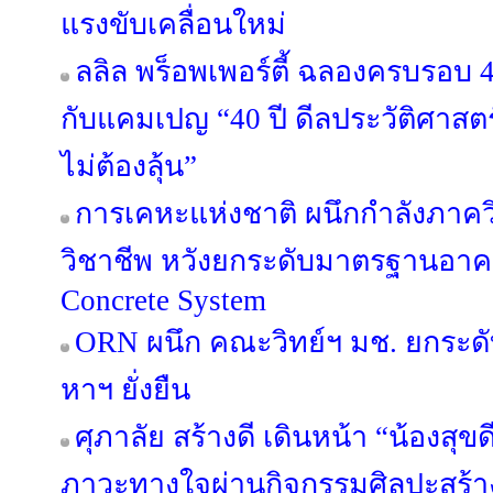
แรงขับเคลื่อนใหม่
ลลิล พร็อพเพอร์ตี้ ฉลองครบรอบ 4
กับแคมเปญ “40 ปี ดีลประวัติศาสตร
ไม่ต้องลุ้น”
การเคหะแห่งชาติ ผนึกกำลังภาค
วิชาชีพ หวังยกระดับมาตรฐานอาค
Concrete System
ORN ผนึก คณะวิทย์ฯ มช. ยกระดับ
หาฯ ยั่งยืน
ศุภาลัย สร้างดี เดินหน้า “น้องสุขดี 
ภาวะทางใจผ่านกิจกรรมศิลปะสร้า