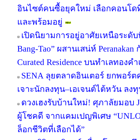
อินไซต์คนซื้อยุคใหม่ เลือกคอนโดที
และพร้อมอยู่
เปิดนิยามการอยู่อาศัยเหนือระดับ
Bang-Tao” ผสานเสน่ห์ Peranakan กั
Curated Residence บนทำเลทองคำแ
SENA ลุยตลาดอินเตอร์ ยกพอร์
เจาะนักลงทุน–เอเจนต์ไต้หวัน ลง
ดวงเฮงรับบ้านใหม่! ศุภาลัยมอบ 
ผู้โชคดี จากแคมเปญพิเศษ “UN
ล็อกชีวิตที่เลือกได้”