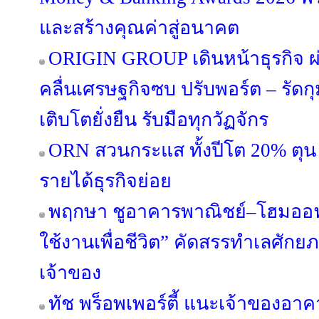
และสร้างคุณค่าสู่อนาคต
ORIGIN GROUP เดินหน้าธุรกิจ ผ่
คลื่นเศรษฐกิจซบ ปรับพอร์ต – รัดกุม
เติบโตยั่งยืน รับมือทุกวัฏจักร
ORN สวนกระแส ทั้งปีโต 20% ตุน 
รายได้ธุรกิจย่อย
พฤกษา ชูอาคารพาณิชย์–โฮมออฟฟ
ใช้งานเพื่อชีวิต” คัดสรรทำเลศัก
เจ้าของ
ทัช พร็อพเพอร์ตี้ แนะเจ้าของอ