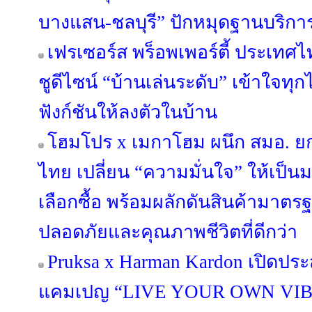
บางแสน-ชลบุรี” ปักหมุดฐานบริก
เฟรเซอร์ส พร็อพเพอร์ตี้ ประเทศไท
ชูดีไซน์ “บ้านเล่นระดับ” เข้าใจทุ
ฟังก์ชันให้ลงตัวในบ้าน
โฮมโปร x เมกาโฮม ผนึก สมอ. ย
ไทย เปลี่ยน “ความมั่นใจ” ให้เป็
เลือกซื้อ พร้อมผลักดันสินค้ามาตรฐา
ปลอดภัยและคุณภาพชีวิตที่ดีกว่า
Pruksa x Harman Kardon เปิดประ
แคมเปญ “LIVE YOUR OWN VIB