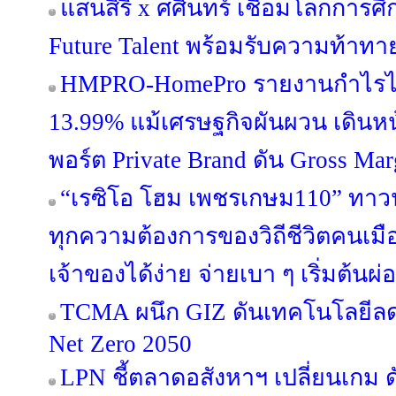
แสนสิริ x ศศินทร์ เชื่อมโลกการศึก
Future Talent พร้อมรับความท้าท
HMPRO-HomePro รายงานกำไรไ
13.99% แม้เศรษฐกิจผันผวน เดินห
พอร์ต Private Brand ดัน Gross Margi
“เรซิโอ โฮม เพชรเกษม110” ทาวน์โ
ทุกความต้องการของวิถีชีวิตคนเมือ
เจ้าของได้ง่าย จ่ายเบา ๆ เริ่มต้นผ
TCMA ผนึก GIZ ดันเทคโนโลยีลดค
Net Zero 2050
LPN ชี้ตลาดอสังหาฯ เปลี่ยนเกม ด