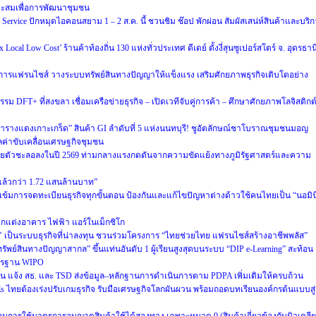
าะสมเพื่อการพัฒนาชุมชน
ervice ปักหมุดไอคอนสยาม 1 – 2 ส.ค. นี้ ชวนชิม ช๊อป พักผ่อน สัมผัสเสน่ห์สินค้าและบริ
cal Low Cost’ ร้านค้าท้องถิ่น 130 แห่งทั่วประเทศ ดีเดย์ ตั้งงี่สุนซูเปอร์สโตร์ จ. อุดรธาน
การแฟรนไชส์ วางระบบทรัพย์สินทางปัญญาให้แข็งแรง เสริมศักยภาพธุรกิจเติบโตอย่าง
รม DFT+ ที่สงขลา เชื่อมเครือข่ายธุรกิจ – เปิดเวทีจับคู่การค้า – ศึกษาศักยภาพโลจิสติกต
ารางแดงเกาะเกร็ด” สินค้า GI ลำดับที่ 5 แห่งนนทบุรี! ชูอัตลักษณ์ชาโบราณชุมชนมอญ
มูลค่าขับเคลื่อนเศรษฐกิจชุมชน
ยตัวชะลอลงในปี 2569 ท่ามกลางแรงกดดันจากความขัดแย้งทางภูมิรัฐศาสตร์และความ
ายแล้วกว่า 1.72 แสนล้านบาท”
ข้มการจดทะเบียนธุรกิจทุกขั้นตอน ป้องกันและแก้ไขปัญหาต่างด้าวใช้คนไทยเป็น “นอมิน
านตกแต่งอาคาร ไฟฟ้า แอร์ในเม็กซิโก
’ เป็นระบบธุรกิจที่น่าลงทุน ชวนร่วมโครงการ “ไทยช่วยไทย แฟรนไชส์สร้างอาชีพพลัส”
ัพย์สินทางปัญญาสากล” ขึ้นแท่นอันดับ 1 ผู้เรียนสูงสุดบนระบบ “DIP e-Learning” สะท้อน
าตรฐาน WIPO
 แจ้ง สธ. และ TSD ส่งข้อมูล–หลักฐานการดำเนินการตาม PDPA เพิ่มเติมให้ครบถ้วน
Es ไทยต้องเร่งปรับเกมธุรกิจ รับมือเศรษฐกิจโลกผันผวน พร้อมถอดบทเรียนองค์กรต้นแบบสู่