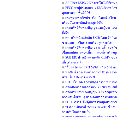
APPTech EXPO 2026 เทคโนโลยีที่เหม
EECO พาผู้ประกอบการ EEC Select Best S
คุณภาพจากพื้นที่อีอีซี
กระทรวงพาณิชย์ฯ...เปิด ‘ไทยช่วยไทย x Lo
พร้อมหั่นราคาสินค้าสูงสุด 60%
กรมทรัพย์สินทางปัญญา แนะผู้ประกอบ
ยั่งยืน
คต. เดินหน้าผลักดัน SMEs ไทย จัดกิจกร
ชายแดน - เสริมความพร้อมสู่ตลาดโลก
กรมทรัพย์สินทางปัญญา ชวนลิ้มลอง “ช
เชื่อมเสน่ห์การท่องเที่ยวเกาะเกร็ด สร้าง
SCB EIC ประเมินเศรษฐกิจ CLMV ขยา
เสี่ยงด้านการค้า
“สิ้นสุดไตรมาสที่ 3 รัฐวิสาหกิจเบิกจ่
พาณิชย์ ยกระดับมาตรการเชิงรุก ตรวจเ
พร้อมใช้ 1 สิงหาคม 2569
DITP ชี้เป้าส่งออกวัสดุก่อสร้าง รับง
กรมพัฒนาธุรกิจการค้า เผย ‘แฟรนไชส์
กรมทรัพย์สินทางปัญญา เผยหลักสูตร “ทร
ความสนใจเรียนรู้ IP ระดับสากล ตามม
PDPC ตรวจเข้มคุ้มครองข้อมูลประชาชน
“TMA” เปิดเวที "SMEs Unlock" ชี้ SM
การเติบโตอย่างยั่งยืน