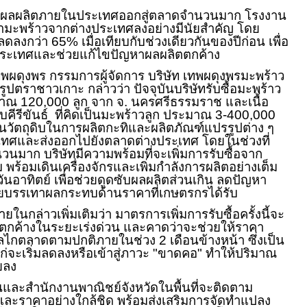
งที่ผลผลิตภายในประเทศออกสู่ตลาดจำนวนมาก โรงงาน
ามะพร้าวจากต่างประเทศลงอย่างมีนัยสำคัญ โดย
ดลงกว่า 65% เมื่อเทียบกับช่วงเดียวกันของปีก่อน เพื่อ
ระเทศและช่วยแก้ไขปัญหาผลผลิตตกค้าง
เทพผดุงพร กรรมการผู้จัดการ บริษัท เทพผดุงพรมะพร้าว
จรูปตราชาวเกาะ กล่าวว่า ปัจจุบันบริษัทรับซื้อมะพร้าว
มาณ 120,000 ลูก จาก จ. นครศรีธรรมราช และเนื้อ
คีรีขันธ์ ที่คิดเป็นมะพร้าวลูก ประมาณ 3-400,000
ป็นวัตถุดิบในการผลิตกะทิและผลิตภัณฑ์แปรรูปต่าง ๆ
ะเทศและส่งออกไปยังตลาดต่างประเทศ โดยในช่วงที่
นมาก บริษัทมีความพร้อมที่จะเพิ่มการรับซื้อจาก
พร้อมเดินเครื่องจักรและเพิ่มกำลังการผลิตอย่างเต็ม
ันอาทิตย์ เพื่อช่วยดูดซับผลผลิตส่วนเกิน ลดปัญหา
ยบรรเทาผลกระทบด้านราคาที่เกษตรกรได้รับ
ในกล่าวเพิ่มเติมว่า มาตรการเพิ่มการรับซื้อครั้งนี้จะ
กค้างในระยะเร่งด่วน และคาดว่าจะช่วยให้ราคา
่กลไกตลาดตามปกติภายในช่วง 2 เดือนข้างหน้า ซึ่งเป็น
แก่จะเริ่มลดลงหรือเข้าสู่ภาวะ "ขาดคอ" ทำให้ปริมาณ
ยลง
ในและสำนักงานพาณิชย์จังหวัดในพื้นที่จะติดตาม
และราคาอย่างใกล้ชิด พร้อมส่งเสริมการจัดทำแปลง