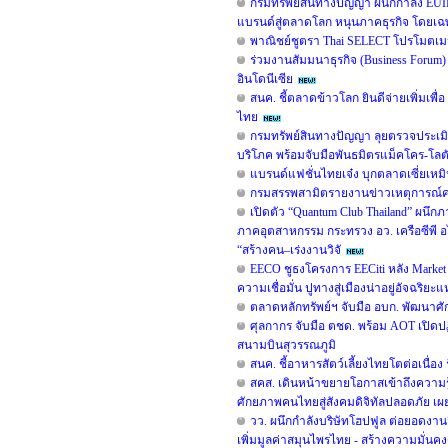
กรมทรัพย์สินทางปัญญา ผนึกกำลัง EUI
แบรนด์สู่ตลาดโลก หนุนภาคธุรกิจ โดยเฉพา
พาณิชย์ชูตรา Thai SELECT โปรโมตเมนู
ร่วมงานสัมมนาธุรกิจ (Business Foru
อินโดนีเซีย
สนค. ชี้ตลาดข้าวโลก ยินดีจ่ายเพิ่มเพื
ไทย
กรมทรัพย์สินทางปัญญา ลุยตรวจประเมิ
บริโภค พร้อมจับมือพันธมิตรแม็คโคร-โลต
แบรนด์แฟชั่นไทยเจ๋ง บุกตลาดเซี่ยเห
กรมสรรพสามิตรายงานข่าวเหตุการณ์คน
เปิดตัว “Quantum Club Thailand” ผนึก
ภาคอุตสาหกรรม กระทรวง อว. เครือซีพี อ
“สร้างคน–เร่งงานวิจั
EECO ชูธงโครงการ EECiti หลัง Market
ความเชื่อมั่น ปูทางสู่เมืองน่าอยู่อัจฉร
ตลาดหลักทรัพย์ฯ จับมือ อบก. พัฒนา
ศุลกากร จับมือ ตชด. พร้อม AOT เปิดปฏ
สนามบินสุวรรณภูมิ
สนค. ชี้อาหารสัตว์เลี้ยงไทยโตต่อเนื่อง
สคส. เดินหน้าขยายโอกาสเข้าถึงความรู้
ศักยภาพคนไทยสู่สังคมดิจิทัลปลอดภัย เผยย
วว. ผนึกกำลังบริษัทโฮปฟูล ต่อยอดงาน
เพิ่มมูลค่าสมุนไพรไทย - สร้างความมั่นคง