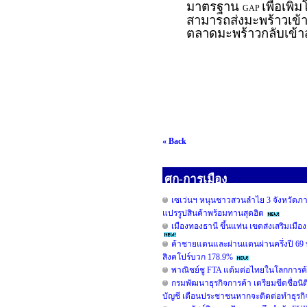
มาตรฐาน
เพื่อเพ
GAP
สามารถส่งมะพร้าวเข้า
ตลาดมะพร้าวกลับเข้าส
« Back
ศก-การเมือง
เซเว่นฯ หนุนชาวสวนลำไย 3 จังหวัดภาคเ
แปรรูปสินค้าพร้อมทานสุดฮิต
เมืองทองธานี ขึ้นแท่น เขตส่งเสริมเมือง
ค้าชายแดนและผ่านแดนผ่านครึ่งปี 69
สิงคโปร์บวก 178.9%
พาณิชย์ชู FTA แต้มต่อไทยในโลกการค้
กรมพัฒนาธุรกิจการค้า เตรียมขีดชื่อนิต
บัญชี เตือนประชาชนหากจะติดต่อทำธุรกิจ ต้