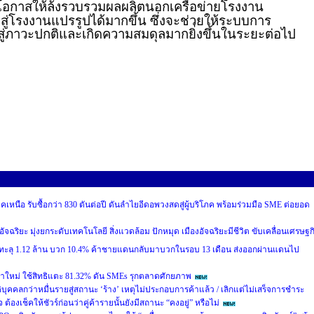
ิ่มโอกาสให้ล้งรวบรวมผลผลิตนอกเครือข่ายโรงงาน
สู่โรงงานแปรรูปได้มากขึ้น ซึ่งจะช่วยให้ระบบการ
ู่ภาวะปกติและเกิดความสมดุลมากยิ่งขึ้นในระยะต่อไป
หนือ รับซื้อกว่า 830 ตันต่อปี ดันลำไยอีดอพวงสดสู่ผู้บริโภค พร้อมร่วมมือ SME ต่อยอด
อัจฉริยะ มุ่งยกระดับเทคโนโลยี สิ่งแวดล้อม ปักหมุด เมืองอัจฉริยะมีชีวิต ขับเคลื่อนเศรษฐก
 ทะลุ 1.12 ล้าน บวก 10.4% ค้าชายแดนกลับมาบวกในรอบ 13 เดือน ส่งออกผ่านแดนไป
าใหม่ ใช้สิทธิแตะ 81.32% ดัน SMEs รุกตลาดศักยภาพ
ิบุคคลกว่าหมื่นรายสู่สถานะ ‘ร้าง’ เหตุไม่ประกอบการค้าแล้ว / เลิกแต่ไม่เสร็จการชำระ
องเช็คให้ชัวร์ก่อนว่าคู่ค้ารายนั้นยังมีสถานะ “คงอยู่” หรือไม่