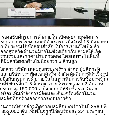
จ รองอธิบดีกรมการค้าภายใน เปิดเผยภายหลังการ
ประกอบการโรงงานกะทิสำเร็จรูป เมื่อวันที่ 15 มิถุนายน
่า ที่ประชุมได้ข้อสรุปสำคัญในการเร่งแก้ไขปัญหา
่ออกสู่ตลาดจำนวนมากในช่วงเดียวกัน ส่งผลให้เกิด
รวบรวมและราคาปรับตัวลดลง โดยเฉพาะในพื้นที่
ที่มีผลผลิตตกค้างไม่น้อยกว่า 5 ล้านลูก
กล่าว บริษัท เทพผดุงพรมะพร้าว จำกัด ผู้ผลิตกะทิ
ละบริษัท วราฟู้ดแอนด์ดริ๊ง จำกัด ผู้ผลิตกะทิสำเร็จรูป
มมือกับกรมการค้าภายในในการเพิ่มการรับซื้อมะพร้าว
วบคีรีขันธ์อีก 2.5 ล้านลูก ภายในระยะเวลา 2 สัปดาห์
นละประมาณ 180,000 ลูก จากปกติที่รับซื้อรวมวันละ
ร้อมเพิ่มกำลังการผลิตและเดินเครื่องจักรในวัน
ายผลผลิตที่ตกค้างออกจากระบบการค้า
สถานการณ์ดังกล่าวเกิดจากผลผลิตมะพร้าวในปี 2569 ที่
52,000 ตัน เพิ่มขึ้นจากปีก่อนร้อยละ 2.4 ประกอบ