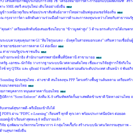
PO เสริมศักยภาพผู้ประกอบการไทย ใช้ “เครื่องหมายการค้า-การออกแบบผลิตภัณฑ์” สร้า
ะ SME-สตรี-คนรุ่นใหม่ เติบโตอย่างยั่งยืน
ข้าวเหนียวทุเรียน พร้อมประชาสัมพันธ์อาหารไทยผ่านอินฟลูเอนเซอร์ท้องถิ่น
m) ณ กรุงจาการ์ตา ผลักดันความร่วมมือด้านการค้าและการลงทุนระหว่างไทยกับสาธารณรั
่อ “คุณค่า” เตรียมผลักดันข้อเสนอเชิงนโยบาย “ข้าวมูลค่าสูง” 5 ด้าน ยกระดับรายได้เกษตร
นระบบควบคุมคุณภาพ GI “ส้มโชกุนเบตง – มังคุดในสายหมอกเบตง” เสริมความเชื่อมั่นผู
ัส ขยายช่องทางการตลาด GI ต่อเนื่อง
มิน สาธารณรัฐประชาชนจีน
ร้ายกระหน่ำยิง สำนักงานสรรพสามิตพื้นที่ปัตตานี สาขามายอ
ภาครัฐ–เอกชน–นักวิจัย วางรากฐานระบบนิเวศควอนตัมไทย เชื่อมงานวิจัยสู่การใช้จริงใน
ไรซ์ ทรู QTRic และ qBraid ร่วมสร้างแพลตฟอร์มควอนตัมระดับประเทศ เดินหน้า 4 พันธกิ
 Sounding นักลงทุนไทย - ต่างชาติ สนใจลงทุน PPP โครงสร้างพื้นฐานล้นหลาม เตรียมสร้า
ิยะแห่งอนาคตของไทย
ศักยภาพบุคลากร หนุนตลาดคาร์บอนไทย
ิบัติการ “Scent Enforcer” ส่งทีม K-9 เสริมทัพสกัดกั้นยาเสพติดข้ามชาติ ปิดทางผ่านไทย 
 รับเทรนด์สุขภาพดี–พรีเมียมเข้าถึงได้
 PDPA ผ่าน “PDPC e-Learning” เรียนฟรี ทุกที่ ทุกเวลา พร้อมประกาศนียบัตร ต่อยอด
อดผู้เข้าเรียนล่าสุดทะลุ 8 หมื่นรายแล้ว
วิจัย มุ่งพัฒนานวัตกรรมโภชนาการ 4 กลุ่มโรคเรื้อรัง สร้างระบบนิเวศนวัตกรรมสุขภาพ –
ด้านสุขภาพยั่งยืน