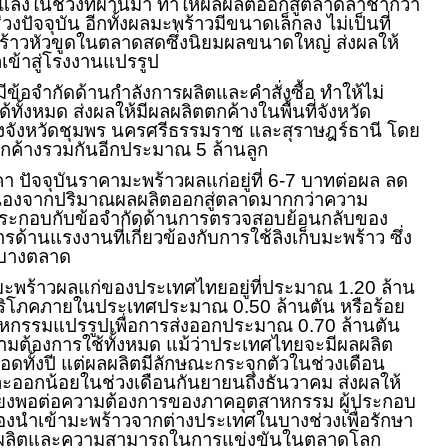
งในช่วงที่ผ่านมา ทำให้ผลผลิตออกสู่ตลาดล่าช้ากว่า
งปัจจุบัน อีกทั้งผลมะพร้าวมีขนาดเล็กลง ไม่เป็นที่
้าวหัวขูดในตลาดสดซึ่งนิยมผลขนาดใหญ่ ส่งผลให้
ข้าสู่โรงงานแปรรูป
ข้อจำกัดด้านกำลังการผลิตและคำสั่งซื้อ ทำให้ไม่
้ทั้งหมด ส่งผลให้มีผลผลิตตกค้างในพื้นที่จังหวัด
ึงจังหวัดชุมพร นครศรีธรรมราช และสุราษฎร์ธานี โดย
ตตกค้างรวมกันอีกประมาณ 5 ล้านลูก
ปัจจุบันราคามะพร้าวผลแก่อยู่ที่ 6-7 บาทต่อผล ลด
นื่องจากปริมาณผลผลิตออกสู่ตลาดมากกว่าความ
ระกอบกับข้อจำกัดด้านการตรวจสอบย้อนกลับของ
้านแรงงานที่เกี่ยวข้องกับการใช้ลิงเก็บมะพร้าว ซึ่ง
นบางตลาด
ช้มะพร้าวผลแก่ของประเทศไทยอยู่ที่ประมาณ 1.20 ล้าน
รบริโภคภายในประเทศประมาณ 0.50 ล้านตัน หรือร้อย
หกรรมแปรรูปเพื่อการส่งออกประมาณ 0.70 ล้านตัน
ามต้องการใช้ทั้งหมด แม้ว่าประเทศไทยจะมีผลผลิต
ดทั้งปี แต่ผลผลิตมีลักษณะกระจุกตัวในช่วงเดือน
ะออกน้อยในช่วงเดือนกันยายนถึงธันวาคม ส่งผลให้
่เพียงพอต่อความต้องการของภาคอุตสาหกรรม ผู้ประกอบ
องนำเข้ามะพร้าวจากต่างประเทศในบางช่วงเพื่อรักษา
รผลิตและความสามารถในการแข่งขันในตลาดโลก