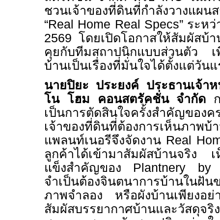
ชวนเจ้าของที่ดินที่กำลังวางแ
“
Real Home Real Specs”
ระหว่า
2569
โดยเปิดโอกาสให้สัมผัสบ้า
คุยกับทีมสถาปนิกแบบส่วนตัว เพื
บ้านเป็นเรื่องที่มั่นใจได้ตั้งแต่วัน
นายปิยะ ประยงค์ ประธานเจ้าหน้
โน โฮม คอนสตรัคชั่น จำกัด
ก
เป็นการตัดสินใจครั้งสำคัญข
เจ้าของที่ดินที่ต้องการเห็นภาพบ้า
แพลนท์เนอรีจึงจัดงาน
Real Ho
ลูกค้าได้เข้ามาสัมผัสบ้านจริง เห
แข็งสำคัญของ
Plantnery b
จำเป็นต้องจินตนาการบ้านในฝั
ภาพจำลอง หรือผังบ้านเพียงอย่
สัมผัสบรรยากาศบ้านและวัสดุ