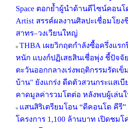
Space ตอกย้ำผู้นำด้านดีไซน์คอนโด
Artist สรรค์ผลงานศิลปะเชื่อมโยง
สาทร–วงเวียนใหญ่
THBA เผยวิกฤตกำลังซื้อครึ่งแรกป
หนัก แบงก์ปฏิเสธสินเชื่อพุ่ง ชี้ปัจจ
ตะวันออกกลางเร่งพฤติกรรมรัดเข็ม
บ้าน" ยังแกร่ง ดีดตัวสวนกระแสเบีย
คาดมูลค่ารวมโตต่อ หลังพบผู้เล่น
แสนสิริเตรียมโอน “ดีคอนโด คีรี” จ
โครงการ 1,100 ล้านบาท เปิดชมโค