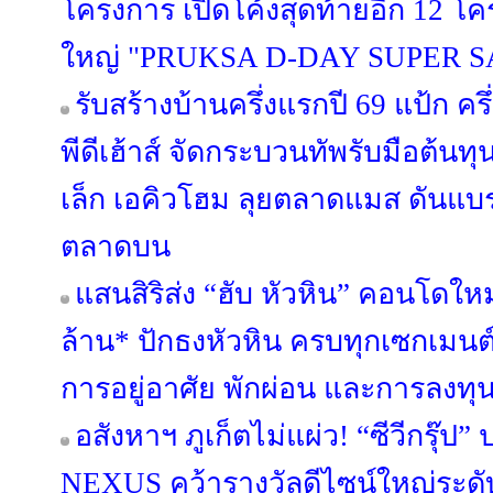
โครงการ เปิดโค้งสุดท้ายอีก 12 
ใหญ่ "PRUKSA D-DAY SUPER S
รับสร้างบ้านครึ่งแรกปี 69 แป้ก ค
พีดีเฮ้าส์ จัดกระบวนทัพรับมือต้นท
เล็ก เอคิวโฮม ลุยตลาดแมส ดันแบรนด์
ตลาดบน
แสนสิริส่ง “ฮับ หัวหิน” คอนโดใหม
ล้าน* ปักธงหัวหิน ครบทุกเซกเมนต
การอยู่อาศัย พักผ่อน และการลงทุ
อสังหาฯ ภูเก็ตไม่แผ่ว! “ซีวีกรุ๊
NEXUS คว้ารางวัลดีไซน์ใหญ่ระดับ