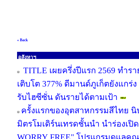
« Back
อสังหาฯ
TITLE เผยครึ่งปีแรก 2569 ทำรา
เติบโต 377% ดีมานด์ภูเก็ตยังแกร่ง
รับไฮซีซั่น ดันรายได้ตามเป้า
ครั้งแรกของอุตสาหกรรมสีไทย นิ
มิตรโมเดิร์นเทรดชั้นนำ นำร่องเป
WORRY FREE" โปรแกรมดูแลคุณภ