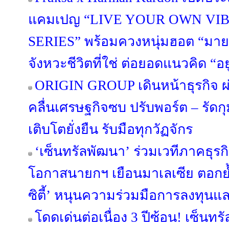
แคมเปญ “LIVE YOUR OWN VIB
SERIES” พร้อมควงหนุ่มฮอต “มาย 
จังหวะชีวิตที่ใช่ ต่อยอดแนวคิด “อยู่ด
ORIGIN GROUP เดินหน้าธุรกิจ ผ่
คลื่นเศรษฐกิจซบ ปรับพอร์ต – รัดกุม
เติบโตยั่งยืน รับมือทุกวัฏจักร
‘เซ็นทรัลพัฒนา’ ร่วมเวทีภาคธุร
โอกาสนายกฯ เยือนมาเลเซีย ตอกย้
ซิตี้’ หนุนความร่วมมือการลงทุนแ
โดดเด่นต่อเนื่อง 3 ปีซ้อน! เซ็นทร