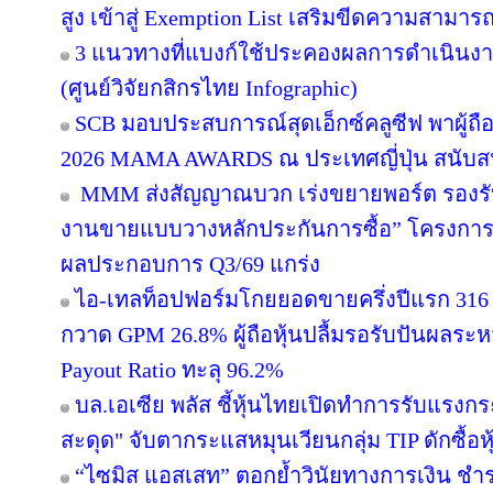
สูง เข้าสู่ Exemption List เสริมขีดความสาม
3 แนวทางที่แบงก์ใช้ประคองผลการดำเนินงาน 
(ศูนย์วิจัยกสิกรไทย Infographic)
SCB มอบประสบการณ์สุดเอ็กซ์คลูซีฟ พาผู้ถ
2026 MAMA AWARDS ณ ประเทศญี่ปุ่น สนับสน
MMM ส่งสัญญาณบวก เร่งขยายพอร์ต รองรับอสั
งานขายแบบวางหลักประกันการซื้อ” โครงการข
ผลประกอบการ Q3/69 แกร่ง
ไอ-เทลท็อปฟอร์มโกยยอดขายครึ่งปีแรก 316 
กวาด GPM 26.8% ผู้ถือหุ้นปลื้มรอรับปันผลระห
Payout Ratio ทะลุ 96.2%
บล.เอเซีย พลัส ชี้หุ้นไทยเปิดทำการรับแรงกระ
สะดุด" จับตากระแสหมุนเวียนกลุ่ม TIP ดักซื้
“ไซมิส แอสเสท” ตอกย้ำวินัยทางการเงิน ชำ