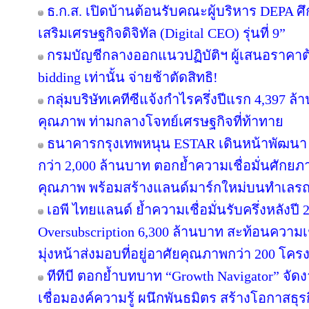
ธ.ก.ส. เปิดบ้านต้อนรับคณะผู้บริหาร DEPA ศึ
เสริมเศรษฐกิจดิจิทัล (Digital CEO) รุ่นที่ 9”
กรมบัญชีกลางออกแนวปฏิบัติฯ ผู้เสนอราคาต้
bidding เท่านั้น จ่ายช้าตัดสิทธิ!
กลุ่มบริษัทเคทีซีแจ้งกำไรครึ่งปีแรก 4,397 ล
คุณภาพ ท่ามกลางโจทย์เศรษฐกิจที่ท้าทาย
ธนาคารกรุงเทพหนุน ESTAR เดินหน้าพัฒนา “
กว่า 2,000 ล้านบาท ตอกย้ำความเชื่อมั่นศักยภ
คุณภาพ พร้อมสร้างแลนด์มาร์กใหม่บนทำเลรถ
เอพี ไทยแลนด์ ย้ำความเชื่อมั่นรับครึ่งหลังปี 
Oversubscription 6,300 ล้านบาท สะท้อนความเช
มุ่งหน้าส่งมอบที่อยู่อาศัยคุณภาพกว่า 200 โค
ทีทีบี ตอกย้ำบทบาท “Growth Navigator” จั
เชื่อมองค์ความรู้ ผนึกพันธมิตร สร้างโอกาสธุร