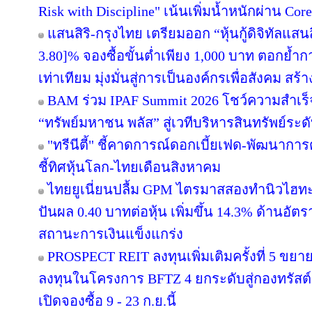
Risk with Discipline" เน้นเพิ่มน้ำหนักผ่าน Core
แสนสิริ-กรุงไทย เตรียมออก “หุ้นกู้ดิจิทัลแสนส
3.80]% จองซื้อขั้นต่ำเพียง 1,000 บาท ตอกย้ำกา
เท่าเทียม มุ่งมั่นสู่การเป็นองค์กรเพื่อสังคม สร
BAM ร่วม IPAF Summit 2026 โชว์ความสำเร็จ
“ทรัพย์มหาชน พลัส” สู่เวทีบริหารสินทรัพย์ระด
"ทรีนีตี้" ชี้คาดการณ์ดอกเบี้ยเฟด-พัฒนากา
ชี้ทิศหุ้นโลก-ไทยเดือนสิงหาคม
ไทยยูเนี่ยนปลื้ม GPM ไตรมาสสองทำนิวไฮทะ
ปันผล 0.40 บาทต่อหุ้น เพิ่มขึ้น 14.3% ด้านอั
สถานะการเงินแข็งแกร่ง
PROSPECT REIT ลงทุนเพิ่มเติมครั้งที่ 5 ขยา
ลงทุนในโครงการ BFTZ 4 ยกระดับสู่กองทรั
เปิดจองซื้อ 9 - 23 ก.ย.นี้