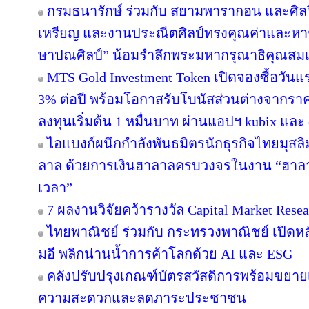
กรมธนารักษ์ ร่วมกับ สยามพารากอน และศิล
เหรียญ และงานประณีตศิลป์ทรงคุณค่าและหาชม
ษาปณศิลป์” น้อมรำลึกพระมหากรุณาธิคุณสม
MTS Gold Investment Token เปิดจองซื้อวันแ
3% ต่อปี พร้อมโอกาสรับโบนัสส่วนต่างจากราค
ลงทุนเริ่มต้น 1 หมื่นบาท ผ่านแอปฯ kubix และ 
ไอแบงก์ผนึกกำลังพันธมิตรนักธุรกิจไทยมุสลิ
ลาล ด้วยการเงินฮาลาลครบวงจรในงาน “ฮาลา
เวลา”
7 ผลงานวิจัยคว้ารางวัล Capital Market Resea
ไทยพาณิชย์ ร่วมกับ กระทรวงพาณิชย์ เปิดหลั
มอี พลิกน่านน้ำการค้าโลกด้วย AI และ ESG
คลังปรับปรุงเกณฑ์บัตรสวัสดิการพร้อมขยาย
ความสะดวกและลดภาระประชาชน