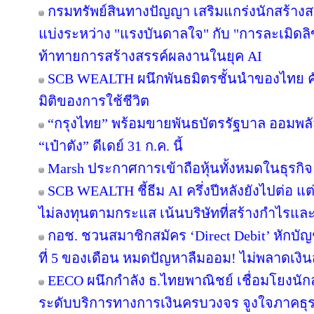
กรมทรัพย์สินทางปัญญา เสริมแกร่งนักสร้าง
แบ่งระหว่าง "แรงบันดาลใจ" กับ "การละเมิดลิ
ท้าทายการสร้างสรรค์ผลงานในยุค AI
SCB WEALTH ผนึกพันธมิตรชั้นนำของไทย คัดส
มิติของการใช้ชีวิต
“กรุงไทย” พร้อมขายพันธบัตรรัฐบาล ออมพล
“เป๋าตัง” ดีเดย์ 31 ก.ค. นี้
Marsh ประกาศการเข้าถือหุ้นทั้งหมดในธุรกิ
SCB WEALTH ชี้ธีม AI ครึ่งปีหลังยังไปต่อ แ
ไม่ลงทุนตามกระแส เน้นบริษัทที่สร้างกำไรแ
กอช. ชวนสมาชิกสมัคร ‘Direct Debit’ หักบัญชี
ที่ 5 ของเดือน หมดปัญหาลืมออม! ไม่พลาดเงิ
EECO ผนึกกำลัง ธ.ไทยพาณิชย์ เชื่อมโยงนักล
ระดับบริการทางการเงินครบวงจร จูงใจภาคธุรกิจ