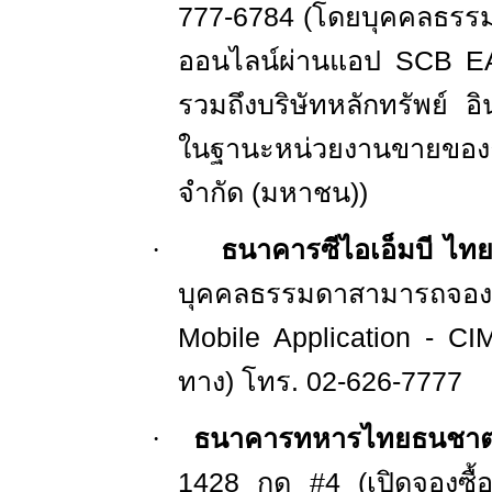
777
-
6784
(โดยบุคคลธรรม
ออนไลน์ผ่านแอป
SCB E
รวมถึงบริษัทหลักทรัพย์ อ
ในฐานะหน่วยงานขายของ
จำกัด (มหาชน))
·
ธนาคารซีไอเอ็มบี ไท
บุคคลธรรมดาสามารถจองซ
Mobile Application
-
CI
ทาง) โทร
.
02
-
626
-
7777
·
ธนาคารทหารไทยธนชาต
1428
กด #
4
(เปิดจองซื้