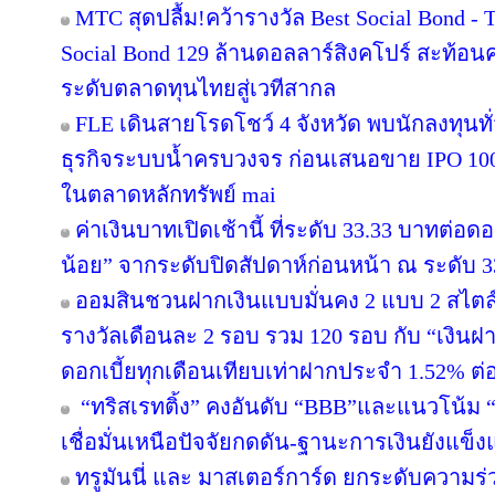
MTC สุดปลื้ม!คว้ารางวัล Best Social Bond -
Social Bond 129 ล้านดอลลาร์สิงคโปร์ สะท้อนค
ระดับตลาดทุนไทยสู่เวทีสากล
FLE เดินสายโรดโชว์ 4 จังหวัด พบนักลงทุนท
ธุรกิจระบบน้ำครบวงจร ก่อนเสนอขาย IPO 100 
ในตลาดหลักทรัพย์ mai
ค่าเงินบาทเปิดเช้านี้ ที่ระดับ 33.33 บาทต่อดอ
น้อย” จากระดับปิดสัปดาห์ก่อนหน้า ณ ระดับ 
ออมสินชวนฝากเงินแบบมั่นคง 2 แบบ 2 สไตล์ 
รางวัลเดือนละ 2 รอบ รวม 120 รอบ กับ “เงินฝา
ดอกเบี้ยทุกเดือนเทียบเท่าฝากประจำ 1.52% ต่อป
“ทริสเรทติ้ง” คงอันดับ “BBB”และแนวโน้ม
เชื่อมั่นเหนือปัจจัยกดดัน-ฐานะการเงินยังแข็ง
ทรูมันนี่ และ มาสเตอร์การ์ด ยกระดับความร่