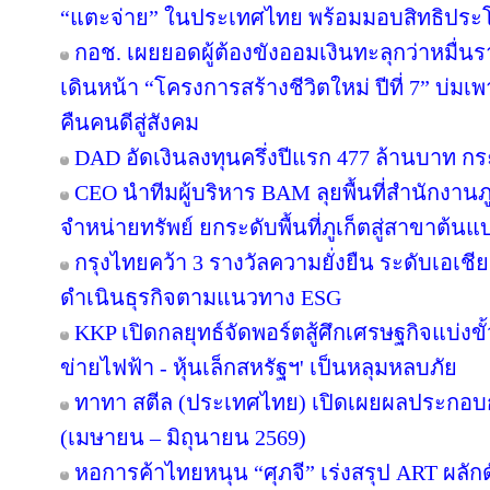
“แตะจ่าย” ในประเทศไทย พร้อมมอบสิทธิประโย
กอช. เผยยอดผู้ต้องขังออมเงินทะลุกว่าหมื่น
เดินหน้า “โครงการสร้างชีวิตใหม่ ปีที่ 7” บ่มเ
คืนคนดีสู่สังคม
DAD อัดเงินลงทุนครึ่งปีแรก 477 ล้านบาท ก
CEO นำทีมผู้บริหาร BAM ลุยพื้นที่สำนักงานภ
จำหน่ายทรัพย์ ยกระดับพื้นที่ภูเก็ตสู่สาขาต้
กรุงไทยคว้า 3 รางวัลความยั่งยืน ระดับเอเชี
ดำเนินธุรกิจตามแนวทาง ESG
KKP เปิดกลยุทธ์จัดพอร์ตสู้ศึกเศรษฐกิจแบ่งขั
ข่ายไฟฟ้า - หุ้นเล็กสหรัฐฯ' เป็นหลุมหลบภัย
ทาทา สตีล (ประเทศไทย) เปิดเผยผลประกอบก
(เมษายน – มิถุนายน 2569)
หอการค้าไทยหนุน “ศุภจี” เร่งสรุป ART ผลักดั