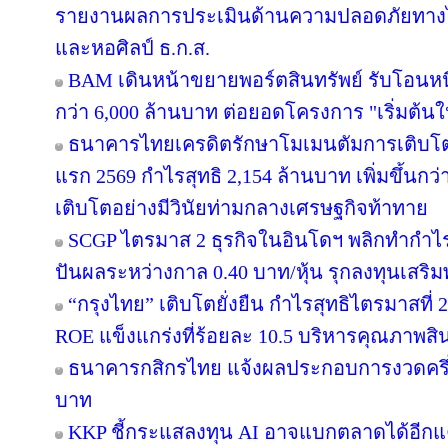
รายงานผลการประเมินด้านความปลอดภัยทางไซ
และหอศิลป์ ธ.ก.ส.
BAM เดินหน้าขยายพอร์ตสินทรัพย์ รับโอนหน
กว่า 6,000 ล้านบาท ต่อยอดโครงการ "เริ่มต้น
ธนาคารไทยเครดิตรักษาโมเมนตัมการเติบโ
แรก 2569 กำไรสุทธิ 2,154 ล้านบาท เพิ่มขึ้นก
เติบโตอย่างมีวินัยท่ามกลางเศรษฐกิจท้าทาย
SCGP ไตรมาส 2 ธุรกิจในอินโดฯ พลิกทำกำไร 
ปันผลระหว่างกาล 0.40 บาท/หุ้น รุกลงทุนเสร
“กรุงไทย” เติบโตยั่งยืน กำไรสุทธิไตรมาสที่
ROE แข็งแกร่งที่ร้อยละ 10.5 บริหารคุณภาพสิ
ธนาคารกสิกรไทย แจ้งผลประกอบการงวดครึ่งป
บาท
KKP ชี้กระแสลงทุน AI อาจแบกตลาดได้อีกแค่ 2-