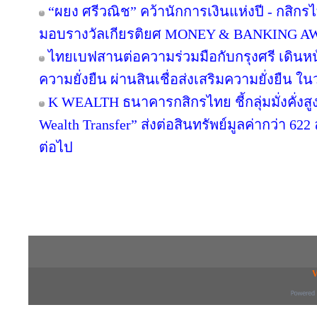
“ผยง ศรีวณิช” คว้านักการเงินแห่งปี - กสิก
มอบรางวัลเกียรติยศ MONEY & BANKING A
ไทยเบฟสานต่อความร่วมมือกับกรุงศรี เดินหน้า
ความยั่งยืน ผ่านสินเชื่อส่งเสริมความยั่งยืน ใ
K WEALTH ธนาคารกสิกรไทย ชี้กลุ่มมั่งคั่งสูง
Wealth Transfer” ส่งต่อสินทรัพย์มูลค่ากว่า 6
ต่อไป
Copyright © 2016 inTV co.,Ltd. All Right
V