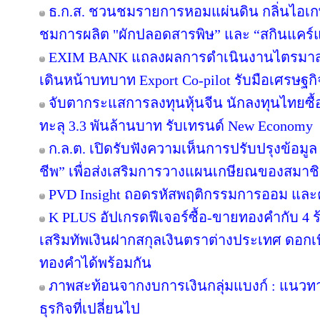
ธ.ก.ส. ชวนชมรายการหอมแผ่นดิน กลิ่นไอเกษ
ชมการผลิต "ผักปลอดสารพิษ” และ “สกินแคร
EXIM BANK แถลงผลการดำเนินงานไตรมาส 2 ป
เดินหน้าบทบาท Export Co-pilot รับมือเศรษฐกิจ
จับตากระแสการลงทุนหุ้นจีน นักลงทุนไทยซ
ทะลุ 3.3 พันล้านบาท รับเทรนด์ New Economy
ก.ล.ต. เปิดรับฟังความเห็นการปรับปรุงข้อมู
ชีพ” เพื่อส่งเสริมการวางแผนเกษียณของสมาช
PVD Insight ถอดรหัสพฤติกรรมการออม และ
K PLUS อัปเกรดฟีเจอร์ซื้อ-ขายทองคำกับ 4 ร
เสริมทัพเงินฝากสกุลเงินตราต่างประเทศ ดอกเบ
ทองคำได้พร้อมกัน
ภาพสะท้อนจากงบการเงินกลุ่มแบงก์ : แนวท
ธุรกิจที่เปลี่ยนไป