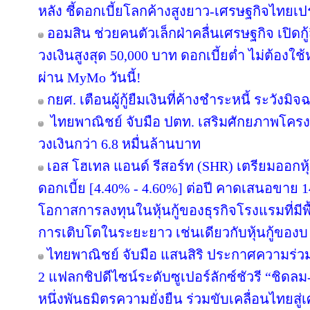
หลัง ชี้ดอกเบี้ยโลกค้างสูงยาว-เศรษฐกิจไทยเ
ออมสิน ช่วยคนตัวเล็กฝ่าคลื่นเศรษฐกิจ เปิดกู
วงเงินสูงสุด 50,000 บาท ดอกเบี้ยต่ำ ไม่ต้องใ
ผ่าน MyMo วันนี้!
กยศ. เตือนผู้กู้ยืมเงินที่ค้างชำระหนี้ ระวั
ไทยพาณิชย์ จับมือ ปตท. เสริมศักยภาพโครงสร
วงเงินกว่า 6.8 หมื่นล้านบาท
เอส โฮเทล แอนด์ รีสอร์ท (SHR) เตรียมออกหุ้นก
ดอกเบี้ย [4.40% - 4.60%] ต่อปี คาดเสนอขาย 1
โอกาสการลงทุนในหุ้นกู้ของธุรกิจโรงแรมที่มี
การเติบโตในระยะยาว เช่นเดียวกับหุ้นกู้ของบ
ไทยพาณิชย์ จับมือ แสนสิริ ประกาศความร่วม
2 แฟลกชิปดีไซน์ระดับซูเปอร์ลักซ์ชัวรี “ชิดลม-
หนึ่งพันธมิตรความยั่งยืน ร่วมขับเคลื่อนไทยสู