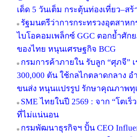
เด็ด 5 วันเต็ม กระตุ้นท่องเที่ยว–ส
รัฐมนตรีว่าการกระทรวงอุตสาหก
ไบโอคอมเพล็กซ์ GGC ตอกย้ำศักย
ของไทย หนุนเศรษฐกิจ BCG
กรมการค้าภายใน รับลูก “ศุภจี” เร
300,000 ตัน ใช้กลไกตลาดกลาง
ขนส่ง หนุนแปรรูป รักษาคุณภาพทุ
SME ไทยในปี 2569 : จาก “โตเร็ว
ที่ไม่แน่นอน
กรมพัฒนาธุรกิจฯ ปั้น CEO Influen