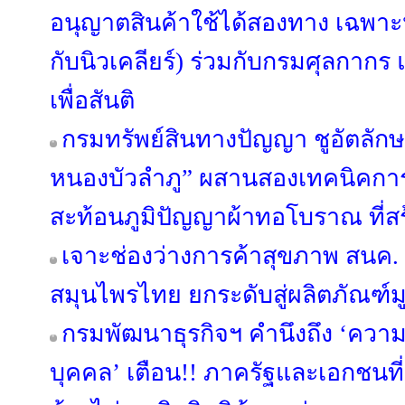
อนุญาตสินค้าใช้ได้สองทาง เฉพาะห
กับนิวเคลียร์) ร่วมกับกรมศุลกาก
เพื่อสันติ
กรมทรัพย์สินทางปัญญา ชูอัตลักษณ
หนองบัวลำภู” ผสานสองเทคนิคการ
สะท้อนภูมิปัญญาผ้าทอโบราณ ที่สร้
เจาะช่องว่างการค้าสุขภาพ สนค
สมุนไพรไทย ยกระดับสู่ผลิตภัณฑ์มู
กรมพัฒนาธุรกิจฯ คำนึงถึง ‘ควา
บุคคล’ เตือน!! ภาครัฐและเอกชนที่เ