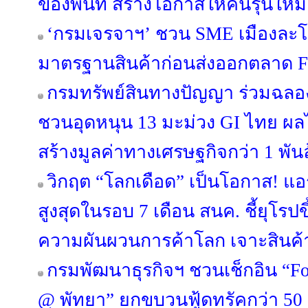
ของพื้นที่ สร้างโอกาสให้คนรุ่นใหม
‘กรมเจรจาฯ’ ชวน SME เมืองละโว
มาตรฐานสินค้าก่อนส่งออกตลาด 
กรมทรัพย์สินทางปัญญา ร่วมฉลอง
ชวนอุดหนุน 13 มะม่วง GI ไทย ผล
สร้างมูลค่าทางเศรษฐกิจกว่า 1 พั
วิกฤต “โลกเดือด” เป็นโอกาส! แอ
สูงสุดในรอบ 7 เดือน สนค. ชี้ยุโรปข
ความผันผวนการค้าโลก เจาะสินค้
กรมพัฒนาธุรกิจฯ ชวนเช็กอิน “Fo
@ พัทยา” ยกขบวนฟู้ดทรัคกว่า 50 ร้