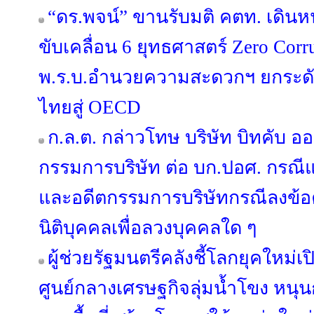
“ดร.พจน์” ขานรับมติ คตท. เดิน
ขับเคลื่อน 6 ยุทธศาสตร์ Zero Corr
พ.ร.บ.อำนวยความสะดวกฯ ยกระดั
ไทยสู่ OECD
ก.ล.ต. กล่าวโทษ บริษัท บิทคับ อ
กรรมการบริษัท ต่อ บก.ปอศ. กรณีแ
และอดีตกรรมการบริษัทกรณีลงข้
นิติบุคคลเพื่อลวงบุคคลใด ๆ
ผู้ช่วยรัฐมนตรีคลังชี้โลกยุคใหม่เ
ศูนย์กลางเศรษฐกิจลุ่มน้ำโขง หน