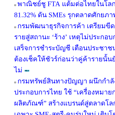
พาณิชย์ชู FTA แต้มต่อไทยในโลกก
81.32% ดัน SMEs รุกตลาดศักยภา
กรมพัฒนาธุรกิจการค้า เตรียมขีดชื
รายสู่สถานะ ‘ร้าง’ เหตุไม่ประกอบก
เสร็จการชำระบัญชี เตือนประชาชน
ต้องเช็คให้ชัวร์ก่อนว่าคู่ค้ารายนั้
ไม่
กรมทรัพย์สินทางปัญญา ผนึกกำลัง
ประกอบการไทย ใช้ “เครื่องหมา
ผลิตภัณฑ์” สร้างแบรนด์สู่ตลาดโล
เฉพาะ SME-สตรี-คนรุ่นใหม่ เติบโตอ