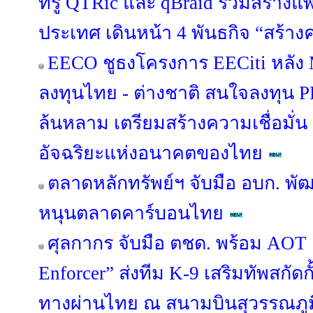
ทรู QTRic และ qBraid ร่วมสร้าง
ประเทศ เดินหน้า 4 พันธกิจ “สร้างค
EECO ชูธงโครงการ EECiti หลัง M
ลงทุนไทย - ต่างชาติ สนใจลงทุน P
ล้นหลาม เตรียมสร้างความเชื่อมั่น ปู
อัจฉริยะแห่งอนาคตของไทย
ตลาดหลักทรัพย์ฯ จับมือ อบก. พ
หนุนตลาดคาร์บอนไทย
ศุลกากร จับมือ ตชด. พร้อม AOT เ
Enforcer” ส่งทีม K-9 เสริมทัพสกัด
ทางผ่านไทย ณ สนามบินสุวรรณภูม