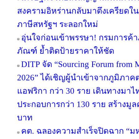
สงครามอิหร่านกลับมาตึงเครียดในเ
ภาษีสหรัฐฯ ระลอกใหม่
อุ่นใจก่อนเข้าพรรษา! กรมการค้
ภัณฑ์ ย้ำติดป้ายราคาให้ชัด
DITP จัด “Sourcing Forum from M
2026” ได้เชิญผู้นำเข้าจากภูมิภ
แอฟริกา กว่า 30 ราย เดินทางมาไทย
ประกอบการกว่า 130 ราย สร้างมูลค
บาท
คต. ฉลองความสำเร็จปิดฉาก “