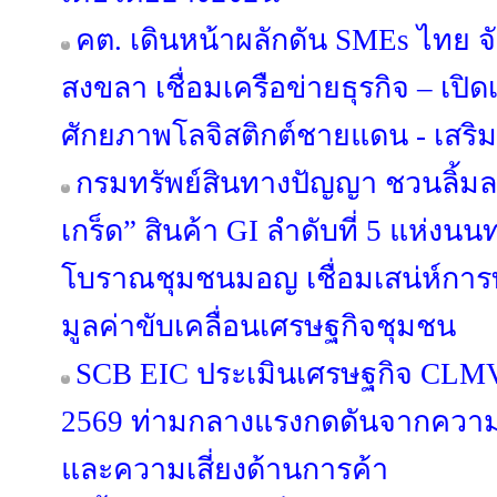
คต. เดินหน้าผลักดัน SMEs ไทย จ
สงขลา เชื่อมเครือข่ายธุรกิจ – เปิดเ
ศักยภาพโลจิสติกต์ชายแดน - เสริ
กรมทรัพย์สินทางปัญญา ชวนลิ้ม
เกร็ด” สินค้า GI ลำดับที่ 5 แห่งนนท
โบราณชุมชนมอญ เชื่อมเสน่ห์การท่
มูลค่าขับเคลื่อนเศรษฐกิจชุมชน
SCB EIC ประเมินเศรษฐกิจ CLM
2569 ท่ามกลางแรงกดดันจากความข
และความเสี่ยงด้านการค้า