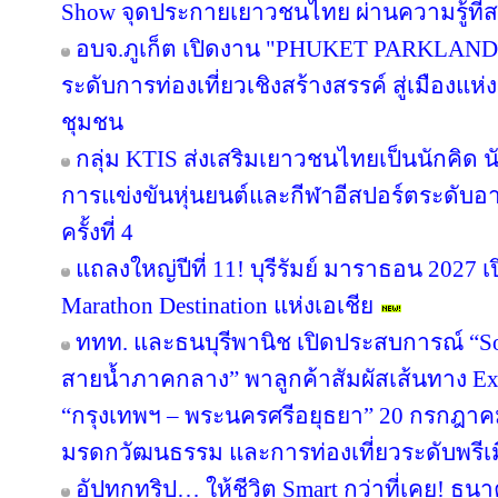
Show จุดประกายเยาวชนไทย ผ่านความรู้ที่สน
อบจ.ภูเก็ต เปิดงาน "PHUKET PARKLAND
ระดับการท่องเที่ยวเชิงสร้างสรรค์ สู่เมืองแ
ชุมชน
กลุ่ม KTIS ส่งเสริมเยาวชนไทยเป็นนักคิด นั
การแข่งขันหุ่นยนต์และกีฬาอีสปอร์ตระดับอ
ครั้งที่ 4
แถลงใหญ่ปีที่ 11! บุรีรัมย์ มาราธอน 2027 เ
Marathon Destination แห่งเอเชีย
ททท. และธนบุรีพานิช เปิดประสบการณ์ “So
สายน้ำภาคกลาง” พาลูกค้าสัมผัสเส้นทาง Ex
“กรุงเทพฯ – พระนครศรีอยุธยา” 20 กรกฎาคม
มรดกวัฒนธรรม และการท่องเที่ยวระดับพรีเ
อัปทุกทริป… ให้ชีวิต Smart กว่าที่เคย! ธน