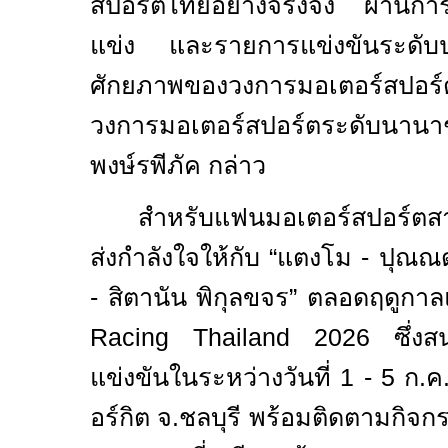
สปอร์ตไทยอย่างจริงจัง
ผ่านกา
แข่ง และรายการแข่งขันระดับ
ศักยภาพของวงการมอเตอร์สปอร
วงการมอเตอร์สปอร์ตระดับนา
พงษ์รพีภัค กล่าว
สำหรับแฟนมอเตอร์สปอร์ตส
ส่งกำลังใจให้กับ
“
แตงโม
-
ปุณณ
-
สิตานัน พิกุลขจร
”
ตลอดฤดูกาลแ
Racing Thailand 2026
ซึ่ง
แข่งขันในระหว่างวันที่
1 - 5
ก.ค
อร์กิต จ.ชลบุรี พร้อมติดตามกิ