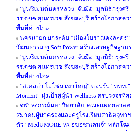
‘ปูนซีเมนต์นครหลวง’ จับมือ ‘มูลนิธิกรุงศร
รร.ตชด.สุนทรเวช สังขละบุรี สร้างโอกาสค
พื้นที่ห่างไกล
นครนายก ยกระดับ “เมืองโบราณดงละคร” สู
วัฒนธรรม ชู Soft Power สร้างเศรษฐกิจฐาน
‘ปูนซีเมนต์นครหลวง’ จับมือ ‘มูลนิธิกรุงศร
รร.ตชด.สุนทรเวช สังขละบุรี สร้างโอกาสค
พื้นที่ห่างไกล
“สเตลล่า โอโซน เขาใหญ่” ตอบรับ “ททท.” 
Moment” มุ่งเป้าสู่ผู้นำ Wellness ครบวงจรท
จุฬาลงกรณ์มหาวิทยาลัย, คณะแพทยศาสตร์
สมาคมผู้ปกครองและครูโรงเรียนสาธิตจุฬาฯ จั
ตัว "MedUMORE หมอขอชาเลนจ์" พลิกโฉมการเ