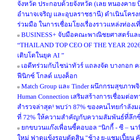
จังหวัด ประกอบด้วยจังหวัด (เลย หนองคาย
อำนาจเจริญ และอุบลราชธานี) ดำเนินโค
ร่วมมือ ในการเชื่อมโยงเรื่องราวแหล่งท่องเที
BUSINESS+ จับมือคณะพาณิชยศาสตร์และก
“THAILAND TOP CEO OF THE YEAR 2026” เช
เติบโตในยุค AI ”
เอดีทร่วมกับไชน่าทัวร์ แถลงจัด บางกอก คล
ฟีนิกซ์ โกลด์ แบงค็อก
Match Group และ Tinder ผนึกกรมสุขภาพจ
Human Connection เสริมสร้างการเชื่อมต่
สำรวจล่าสุด¹ พบว่า 87% ของคนไทยกำลังม
ที่ 72% ให้ความสำคัญกับความสัมพันธ์ที่ลึก
ยกขบวนแก๊งเพื่อนซี้คอบอล “นิกกี้ - ซี – นานิ
ใหม่ ฟาดแข้งรอบตัดสิน "ช้าง ยู-แชมเปี้ยน ค