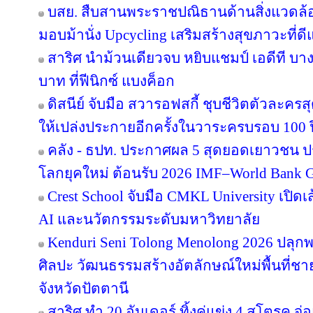
บสย. สืบสานพระราชปณิธานด้านสิ่งแวดล้อม
มอบม้านั่ง Upcycling เสริมสร้างสุขภาวะที่ด
สาริศ นำม้วนเดียวจบ หยิบแชมป์ เอดีที บา
บาท ที่ฟีนิกซ์ แบงค็อก
ดิสนีย์ จับมือ สวารอฟสกี้ ชุบชีวิตตัวละครส
ให้เปล่งประกายอีกครั้งในวาระครบรอบ 100 ป
คลัง - ธปท. ประกาศผล 5 สุดยอดเยาวชน ป
โลกยุคใหม่ ต้อนรับ 2026 IMF–World Bank G
Crest School จับมือ CMKL University เปิดเ
AI และนวัตกรรมระดับมหาวิทยาลัย
Kenduri Seni Tolong Menolong 2026 ปลุกพล
ศิลปะ วัฒนธรรมสร้างอัตลักษณ์ใหม่พื้นที่ชา
จังหวัดปัตตานี
สาริศ ทำ 20 อันเดอร์ ทิ้งคู่แข่ง 4 สโตรค