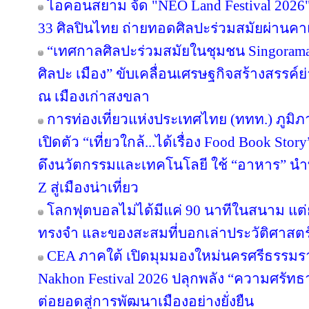
ไอคอนสยาม จัด "NEO Land Festival 2026
33 ศิลปินไทย ถ่ายทอดศิลปะร่วมสมัยผ่านค
“เทศกาลศิลปะร่วมสมัยในชุมชน Singorama Ar
ศิลปะ เมือง” ขับเคลื่อนเศรษฐกิจสร้างสรรค์ย
ณ เมืองเก่าสงขลา
การท่องเที่ยวแห่งประเทศไทย (ททท.) ภูมิ
เปิดตัว “เที่ยวใกล้...ได้เรื่อง Food Book S
ดึงนวัตกรรมและเทคโนโลยี ใช้ “อาหาร” นำท
Z สู่เมืองน่าเที่ยว
โลกฟุตบอลไม่ได้มีแค่ 90 นาทีในสนาม แต่ย
ทรงจำ และของสะสมที่บอกเล่าประวัติศาสตร
CEA ภาคใต้ เปิดมุมมองใหม่นครศรีธรรมรา
Nakhon Festival 2026 ปลุกพลัง “ความศรัทธา
ต่อยอดสู่การพัฒนาเมืองอย่างยั่งยืน