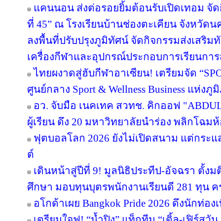
แคนนอน ส่งต่อรอยยิ้มต้อนรับเปิดเทอม จัดก
ที่ 45” ณ โรงเรียนบ้านช่องตะเคียน จังหว
ลงพื้นที่ปรับปรุงภูมิทัศน์ จัดกิจกรรมส่งเสร
เครื่องกีฬาและอุปกรณ์ประกอบการเรียนกา
ไทยผงาดสู่ฮับกีฬาอาเซียน! เตรียมจัด “SPO
ศูนย์กลาง Sport & Wellness Business แห่งภู
อว. จับมือ เนคเทค สวทช. คิกออฟ "ABDUL 
ผู้เรียน ดึง 20 มหาวิทยาลัยนำร่อง พลิกโฉมห้
ฟุตบอลโลก 2026 ยังไม่เปิดสนาม แต่กระแ
ต์
เดินหน้าสู่ปีที่ 9! มูลนิธิประทีป-อัจฉรา ต
ศึกษา มอบทุนบุตรพนักงานเรียนดี 281 ทุน 
อโกด้าเผย Bangkok Pride 2026 ดึงนักท่องเท
เตรียมใจฟู! “น้ำปิง” แท็กทีม “เติ้ล-เฟิร์สว