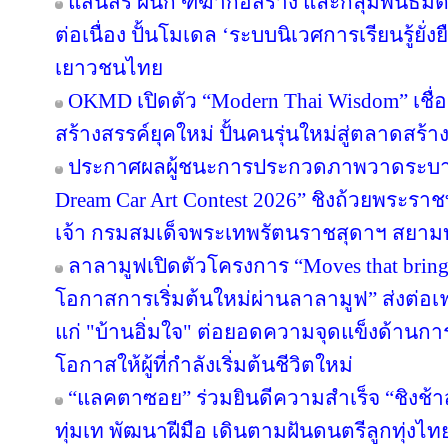
แสนสิริ ผนึก ฑีฆาก่อสร้าง และกลุ่มพันธมิต
ต่อเนื่อง ปั้นโมเดล ‘ระบบนิเวศการเรียนรู้ยั่
เยาวชนไทย
OKMD เปิดตัว “Modern Thai Wisdom” เชื่
สร้างสรรค์ยุคใหม่ ปั้นคนรุ่นใหม่สู่ตลาดสร้
ประกาศผลผู้ชนะการประกวดภาพวาดระบาย
Dream Car Art Contest 2026” ชิงถ้วยพระร
เจ้า กรมสมเด็จพระเทพรัตนราชสุดาฯ สยาม
ลาลามูฟเปิดตัวโครงการ “Moves that brin
โอกาสการเริ่มต้นใหม่ผ่านลาลามูฟ” ส่งต่อเฟ
แก่ "บ้านอิ่มใจ" ต่อยอดความจุดแข็งด้านกา
โอกาสให้ผู้ที่กำลังเริ่มต้นชีวิตใหม่
“แลคตาซอย” ร่วมยินดีความสำเร็จ “ชิงช้า
ทุ่มเท พัฒนาฝีมือ เดินตามฝันดนตรีลูกทุ่งไท