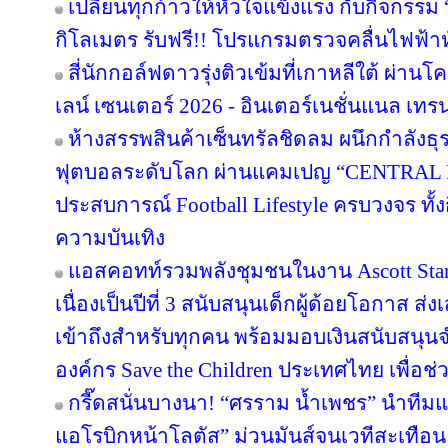
เปลี่ยนทุกก้าวให้หัวใจแข็งแรง กับกิจกรรม
กิโลเมตร รับฟรี!! โปรแกรมตรวจคลื่นไฟฟ้า
สี่นักกอล์ฟดาวรุ่งติวเข้มที่เกาหลีใต้ ผ่า
เลน์ เซนเตอร์ 2026 - อินเตอร์เนชั่นแนล เทรน
ห้างสรรพสินค้าเซ็นทรัลชิดลม ผนึกกำลังธุ
ฟุตบอลระดับโลก ผ่านแคมเปญ “CENTRAL
ประสบการณ์ Football Lifestyle ครบวงจร ทั้
ความบันเทิง
แอสคอทท์รวมพลังชุมชนในงาน Ascott Star 
เนื่องเป็นปีที่ 3 สนับสนุนเด็กผู้ด้อยโอกาส ส
เข้าถึงสำหรับทุกคน พร้อมมอบเงินสนับสนุน
องค์กร Save the Children ประเทศไทย เพื่อช่ว
กรี๊ดสนั่นบางนา! “ศรราม น้ำเพชร” นำทีม
แอโรบิกหน้าโลตัส” ม่วนมันส์จนเวทีสะเทือน