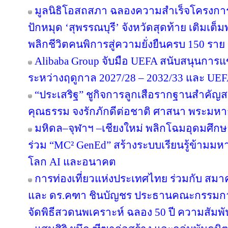
มูลนิธิโอสถสภา ฉลองความสำเร็จโครงการป
ปักหมุด ‘สุพรรณบุรี’ จังหวัดสุดท้าย เติมเต็
พลิกชีวิตคนพิการสู่ความยั่งยืนครบ 150 ราย
Alibaba Group จับมือ UEFA สนับสนุนการ
ระหว่างฤดูกาล 2027/28 – 2032/33 และ U
“ประเสริฐ” ชูกิจการลูกเสือรากฐานสำคัญส
คุณธรรม จงรักภักดีต่อชาติ ศาสนา พระมหาก
มหิดล–จุฬาฯ –เชียงใหม่ พลิกโฉมอุดมศึกษาไ
ร่วม “MC² GenEd” สร้างระบบเรียนรู้ข้ามมห
โลก AI และอนาคต
การท่องเที่ยวแห่งประเทศไทย ร่วมกับ สมาค
และ ดร.คฑา ชินบัญชร ประธานคณะกรรมการ
จัดพิธีสวดนพเคราะห์ ฉลอง 50 ปี ความสัมพ