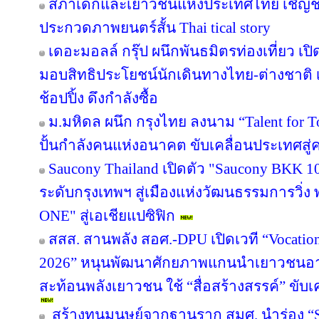
สภาเด็กและเยาวชนแห่งประเทศไทย เชิญช
ประกวดภาพยนตร์สั้น Thai tical story
เดอะมอลล์ กรุ๊ป ผนึกพันธมิตรท่องเที่ยว เปิ
มอบสิทธิประโยชน์นักเดินทางไทย-ต่างชาติ เ
ช้อปปิ้ง ดึงกำลังซื้อ
ม.มหิดล ผนึก กรุงไทย ลงนาม “Talent for T
ปั้นกำลังคนแห่งอนาคต ขับเคลื่อนประเทศสู่ค
Saucony Thailand เปิดตัว "Saucony BKK 1
ระดับกรุงเทพฯ สู่เมืองแห่งวัฒนธรรมการวิ่ง
ONE" สู่เอเชียแปซิฟิก
สสส. สานพลัง สอศ.-DPU เปิดเวที “Vocation
2026” หนุนพัฒนาศักยภาพแกนนำเยาวชนอาชี
สะท้อนพลังเยาวชน ใช้ “สื่อสร้างสรรค์” ขับเ
สร้างทุนมนุษย์จากฐานราก สมศ. นำร่อง “Sm