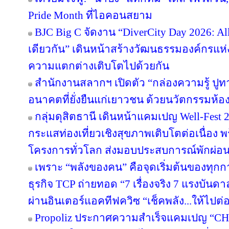
Pride Month ที่ไอคอนสยาม
BJC Big C จัดงาน “DiverCity Day 2026: All 
เดียวกัน” เดินหน้าสร้างวัฒนธรรมองค์กรแห่งค
ความแตกต่างเติบโตไปด้วยกัน
สำนักงานสลากฯ เปิดตัว “กล่องความรู้ ปูทางฝั
อนาคตที่ยั่งยืนแก่เยาวชน ด้วยนวัตกรรมห้อ
กลุ่มดุสิตธานี เดินหน้าแคมเปญ Well-Fest 202
กระแสท่องเที่ยวเชิงสุขภาพเติบโตต่อเนื่อง 
โครงการทั่วโลก ส่งมอบประสบการณ์พักผ่อนอ
เพราะ “พลังของคน” คือจุดเริ่มต้นของทุกก
ธุรกิจ TCP ถ่ายทอด “7 เรื่องจริง 7 แรงบัน
ผ่านอินเตอร์แอคทีฟควิซ “เช็คพลัง...ให้ไปต่
Propoliz ประกาศความสำเร็จแคมเปญ “C