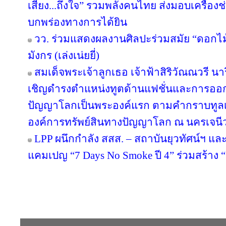
เสียง...ถึงใจ” รวมพลังคนไทย ส่งมอบเครื่องช่
บกพร่องทางการได้ยิน
วว. ร่วมแสดงผลงานศิลปะร่วมสมัย “ดอกไม้
มังกร (เล่งเน่ยยี่)
สมเด็จพระเจ้าลูกเธอ เจ้าฟ้าสิริวัณณวรี 
เชิญดำรงตำแหน่งทูตด้านแฟชั่นและการออ
ปัญญาโลกเป็นพระองค์แรก ตามคำกราบทูลเ
องค์การทรัพย์สินทางปัญญาโลก ณ นครเจนีว
LPP ผนึกกำลัง สสส. – สถาบันยุวทัศน์ฯ แ
แคมเปญ “7 Days No Smoke ปี 4” ร่วมสร้าง “ส
Copyright © 2016 inTV co.,Ltd. All Right