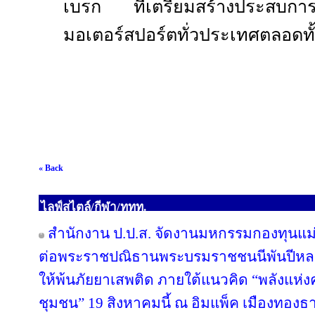
เบรก ที่เตรียมสร้างประสบกา
มอเตอร์สปอร์ตทั่วประเทศตลอดทั้
« Back
ไลฟ์สไตล์/กีฬา/ททท.
สำนักงาน ป.ป.ส. จัดงานมหกรรมกองทุนแม่
ต่อพระราชปณิธานพระบรมราชชนนีพันปีหลวง
ให้พ้นภัยยาเสพติด ภายใต้แนวคิด “พลังแห่ง
ชุมชน” 19 สิงหาคมนี้ ณ อิมแพ็ค เมืองทองธา