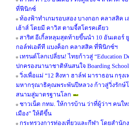
ที่ฟีนิกซ์
ท้องฟ้าทำเกมรอบสอง บางกอก คลาสสิค เล
เฮ้าส์ โดยมี คาวิส ตามจี้สโตรคเดียว
สาริศ อีเกิ้ลหลุมสุดท้ายขึ้นนำ 10 อันเดอร
กอล์ฟเอดีที แบงค็อก คลาสสิค ที่ฟีนิกซ์ฯ
เทรนด์โลกเปลี่ยน! ไทยก้าวสู่ “Education De
ปกครองนานาชาติหันสนใจ Boarding School ใ
วิ่งเพื่อแม่ “12 สิงหา ฮาล์ฟ มาราธอน กรุ
มหากรุณาธิคุณพระพันปีหลวง ก้าวสู่วิ่งรักษ
สนามสู่มาตรฐานโลก
ชาวเน็ต กทม. ให้การบ้าน ว่าที่ผู้ว่าฯ คน
เมือง” ให้ดีขึ้น
กระทรวงการท่องเที่ยวและกีฬา โดยสำนักงา