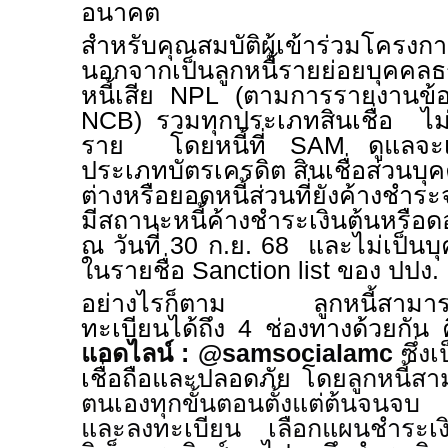
อนาคต
สำหรับคุณสมบัติผู้เข้าร่วมโครงก
นอกจากเป็นลูกหนี้รายย่อยบุคค
หนี้เสีย
NPL (
ตามการรายงานข้อม
NCB)
รวมทุกประเภทสินเชื่อ ไม
ราย โดยหนี้ที่
SAM
ดูแลจะเ
ประเภทบัตรเครดิต สินเชื่อส่วนบุ
ต่างหรือยอดหนี้ส่วนที่ยังค้างชำระจ
มีสถานะหนี้ค้างชำระเงินต้นหรือด
ณ วันที่
30
ก.ย.
68
และไม่เป็นบุ
ในรายชื่อ
Sanction list
ของ ปปง.
อย่างไรก็ตาม ลูกหนี้สามารถ
ทะเบียนได้ถึง
4
ช่องทางด้วยกัน
แอดไลน์ :
@samsocialamc
ซึ่ง
เชื่อถือและปลอดภัย โดย
ลูกหนี้ส
ตนเองทุกขั้นตอนตั้งแต่ต้นจนจบ 
และลงทะเบียน เลือกแผนชำระ