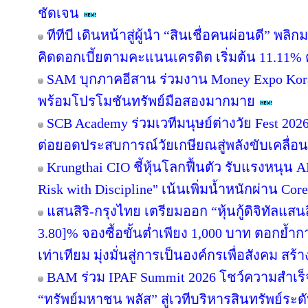
ชัดเจน
ทีทีบี เดินหน้าสู่ผู้นำ “สินเชื่อคนผ่อนดี” 
คิดดอกเบี้ยตามคะแนนเครดิต เริ่มต้น 11.11% ต
SAM บุกภาคอีสาน ร่วมงาน Money Expo Kora
พร้อมโปรโมชันทรัพย์มือสองมากมาย
SCB Academy ร่วมเวทีมนุษย์ต่างวัย Fest 202
ต่อยอดประสบการณ์วัยเกษียณสู่พลังขับเคลื่อ
Krungthai CIO ชี้หุ้นโลกฟื้นตัว รับแรงหนุน A
Risk with Discipline" เน้นเพิ่มน้ำหนักผ่าน Core
แสนสิริ-กรุงไทย เตรียมออก “หุ้นกู้ดิจิทัลแสนส
3.80]% จองซื้อขั้นต่ำเพียง 1,000 บาท ตอกย้ำกา
เท่าเทียม มุ่งมั่นสู่การเป็นองค์กรเพื่อสังคม สร
BAM ร่วม IPAF Summit 2026 โชว์ความสำเร็จ
“ทรัพย์มหาชน พลัส” สู่เวทีบริหารสินทรัพย์ระด