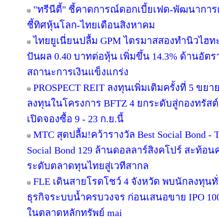
"ทรีนีตี้" ชี้คาดการณ์ดอกเบี้ยเฟด-พัฒนากา
ชี้ทิศหุ้นโลก-ไทยเดือนสิงหาคม
ไทยยูเนี่ยนปลื้ม GPM ไตรมาสสองทำนิวไฮทะ
ปันผล 0.40 บาทต่อหุ้น เพิ่มขึ้น 14.3% ด้านอั
สถานะการเงินแข็งแกร่ง
PROSPECT REIT ลงทุนเพิ่มเติมครั้งที่ 5 ขยา
ลงทุนในโครงการ BFTZ 4 ยกระดับสู่กองทรั
เปิดจองซื้อ 9 - 23 ก.ย.นี้
MTC สุดปลื้ม!คว้ารางวัล Best Social Bond -
Social Bond 129 ล้านดอลลาร์สิงคโปร์ สะท้อนค
ระดับตลาดทุนไทยสู่เวทีสากล
FLE เดินสายโรดโชว์ 4 จังหวัด พบนักลงทุนท
ธุรกิจระบบน้ำครบวงจร ก่อนเสนอขาย IPO 100 
ในตลาดหลักทรัพย์ mai