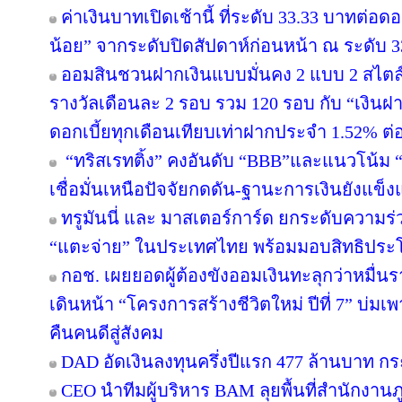
ค่าเงินบาทเปิดเช้านี้ ที่ระดับ 33.33 บาทต่อดอ
น้อย” จากระดับปิดสัปดาห์ก่อนหน้า ณ ระดับ 
ออมสินชวนฝากเงินแบบมั่นคง 2 แบบ 2 สไตล์ 
รางวัลเดือนละ 2 รอบ รวม 120 รอบ กับ “เงินฝา
ดอกเบี้ยทุกเดือนเทียบเท่าฝากประจำ 1.52% ต่อป
“ทริสเรทติ้ง” คงอันดับ “BBB”และแนวโน้ม
เชื่อมั่นเหนือปัจจัยกดดัน-ฐานะการเงินยังแข็ง
ทรูมันนี่ และ มาสเตอร์การ์ด ยกระดับความร่
“แตะจ่าย” ในประเทศไทย พร้อมมอบสิทธิประโย
กอช. เผยยอดผู้ต้องขังออมเงินทะลุกว่าหมื่น
เดินหน้า “โครงการสร้างชีวิตใหม่ ปีที่ 7” บ่มเ
คืนคนดีสู่สังคม
DAD อัดเงินลงทุนครึ่งปีแรก 477 ล้านบาท ก
CEO นำทีมผู้บริหาร BAM ลุยพื้นที่สำนักงานภ