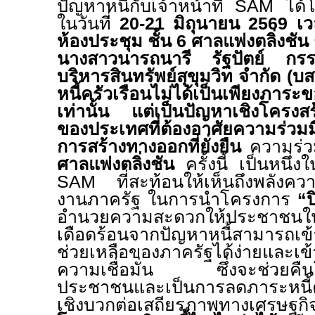
ปัญหาหนี้กับเจ้าหน้าที่
SAM
ได้
ในวันที่
20-21
มิถุนายน
2569
เ
ห้องประชุม ชั้น
6
ศาลแพ่งตลิ่งชั
นางสาวนารถนารี รัฐปัตย์ กรรม
บริหารสินทรัพย์สุขุมวิท จำกัด (บ
หนี้ครัวเรือนไม่ได้เป็นเพียงภาระ
เท่านั้น แต่เป็นปัญหาเชิงโครงส
ของประเทศที่ต้องอาศัยความร่วม
การสร้างทางออกที่ยั่งยืน
ความร่ว
ศาลแพ่งตลิ่งชัน
ครั้งนี้ เป็นหนึ
SAM
ที่สะท้อนให้เห็นถึงพลังค
งานภาครัฐ ในการนำโครงการ
“ป
อำนวยความสะดวกให้ประชาชนในพื
เดือดร้อนจากปัญหาหนี้สามารถเ
ช่วยเหลือของภาครัฐได้ง่ายและเข
ความเชื่อมั่น ซึ่งจะช่วยคืน
ประชาชนและเป็นการลดภาระหนี้
เชิงบวกต่อเสถียรภาพทางเศรษฐ