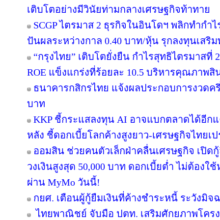
เติบโตอย่างมีวินัยท่ามกลางเศรษฐกิจท้าทาย
SCGP ไตรมาส 2 ธุรกิจในอินโดฯ พลิกทำกำไร 
ปันผลระหว่างกาล 0.40 บาท/หุ้น รุกลงทุนเสร
“กรุงไทย” เติบโตยั่งยืน กำไรสุทธิไตรมาสที่
ROE แข็งแกร่งที่ร้อยละ 10.5 บริหารคุณภาพสิ
ธนาคารกสิกรไทย แจ้งผลประกอบการงวดครึ่งป
บาท
KKP ชี้กระแสลงทุน AI อาจแบกตลาดได้อีกแค่ 2-
หลัง ชี้ดอกเบี้ยโลกค้างสูงยาว-เศรษฐกิจไทยเ
ออมสิน ช่วยคนตัวเล็กฝ่าคลื่นเศรษฐกิจ เปิดกู
วงเงินสูงสุด 50,000 บาท ดอกเบี้ยต่ำ ไม่ต้องใ
ผ่าน MyMo วันนี้!
กยศ. เตือนผู้กู้ยืมเงินที่ค้างชำระหนี้ ระวั
ไทยพาณิชย์ จับมือ ปตท. เสริมศักยภาพโครงสร