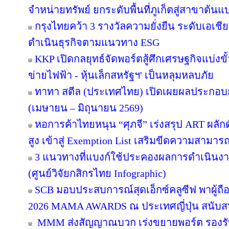
จำหน่ายทรัพย์ ยกระดับพื้นที่ภูเก็ตสู่สาขาต้
กรุงไทยคว้า 3 รางวัลความยั่งยืน ระดับเอเชี
ดำเนินธุรกิจตามแนวทาง ESG
KKP เปิดกลยุทธ์จัดพอร์ตสู้ศึกเศรษฐกิจแบ่งขั
ข่ายไฟฟ้า - หุ้นเล็กสหรัฐฯ' เป็นหลุมหลบภัย
ทาทา สตีล (ประเทศไทย) เปิดเผยผลประกอบก
(เมษายน – มิถุนายน 2569)
หอการค้าไทยหนุน “ศุภจี” เร่งสรุป ART ผลักดั
สูง เข้าสู่ Exemption List เสริมขีดความสาม
3 แนวทางที่แบงก์ใช้ประคองผลการดำเนินงาน 
(ศูนย์วิจัยกสิกรไทย Infographic)
SCB มอบประสบการณ์สุดเอ็กซ์คลูซีฟ พาผู้ถ
2026 MAMA AWARDS ณ ประเทศญี่ปุ่น สนับสน
MMM ส่งสัญญาณบวก เร่งขยายพอร์ต รองรับอสั