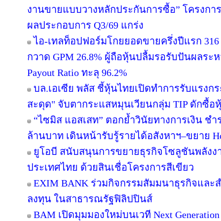
งานขายแบบวางหลักประกันการซื้อ” โครงการข
ผลประกอบการ Q3/69 แกร่ง
ไอ-เทลท็อปฟอร์มโกยยอดขายครึ่งปีแรก 316 
กวาด GPM 26.8% ผู้ถือหุ้นปลื้มรอรับปันผลระห
Payout Ratio ทะลุ 96.2%
บล.เอเซีย พลัส ชี้หุ้นไทยเปิดทำการรับแรงกระ
สะดุด" จับตากระแสหมุนเวียนกลุ่ม TIP ดักซื้
“ไซมิส แอสเสท” ตอกย้ำวินัยทางการเงิน ชำ
ล้านบาท เดินหน้ารับรู้รายได้อสังหาฯ–ขยาย Hos
ยูโอบี สนับสนุนการขยายธุรกิจโซลูชันพลังงา
ประเทศไทย ด้วยสินเชื่อโครงการสีเขียว
EXIM BANK ร่วมกิจกรรมสัมมนาธุรกิจและ
ลงทุน ในสาธารณรัฐฟิลิปปินส์
BAM เปิดมุมมองใหม่บนเวที Next Generation 