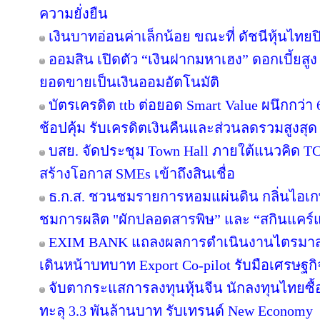
ความยั่งยืน
เงินบาทอ่อนค่าเล็กน้อย ขณะที่ ดัชนีหุ้นไทยป
ออมสิน เปิดตัว “เงินฝากมหาเฮง” ดอกเบี้ยสูง 
ยอดขายเป็นเงินออมอัตโนมัติ
บัตรเครดิต ttb ต่อยอด Smart Value ผนึกกว่
ช้อปคุ้ม รับเครดิตเงินคืนและส่วนลดรวมสูงสุ
บสย. จัดประชุม Town Hall ภายใต้แนวคิด 
สร้างโอกาส SMEs เข้าถึงสินเชื่อ
ธ.ก.ส. ชวนชมรายการหอมแผ่นดิน กลิ่นไอเกษ
ชมการผลิต "ผักปลอดสารพิษ” และ “สกินแคร
EXIM BANK แถลงผลการดำเนินงานไตรมาส 2 ป
เดินหน้าบทบาท Export Co-pilot รับมือเศรษฐกิจ
จับตากระแสการลงทุนหุ้นจีน นักลงทุนไทยซ
ทะลุ 3.3 พันล้านบาท รับเทรนด์ New Economy