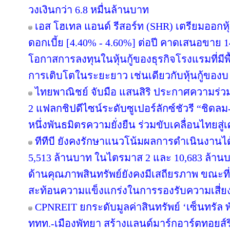
วงเงินกว่า 6.8 หมื่นล้านบาท
เอส โฮเทล แอนด์ รีสอร์ท (SHR) เตรียมออกหุ้นก
ดอกเบี้ย [4.40% - 4.60%] ต่อปี คาดเสนอขาย 1
โอกาสการลงทุนในหุ้นกู้ของธุรกิจโรงแรมที่มี
การเติบโตในระยะยาว เช่นเดียวกับหุ้นกู้ของบ
ไทยพาณิชย์ จับมือ แสนสิริ ประกาศความร่วม
2 แฟลกชิปดีไซน์ระดับซูเปอร์ลักซ์ชัวรี “ชิดลม-
หนึ่งพันธมิตรความยั่งยืน ร่วมขับเคลื่อนไทยสู
ทีทีบี ยังคงรักษาแนวโน้มผลการดำเนินงานไ
5,513 ล้านบาท ในไตรมาส 2 และ 10,683 ล้านบ
ด้านคุณภาพสินทรัพย์ยังคงมีเสถียรภาพ ขณะที่ C
สะท้อนความแข็งแกร่งในการรองรับความเสี่ย
CPNREIT ยกระดับมูลค่าสินทรัพย์ ‘เซ็นทรัล
ททท.-เมืองพัทยา สร้างแลนด์มาร์กอาร์ตทอยส