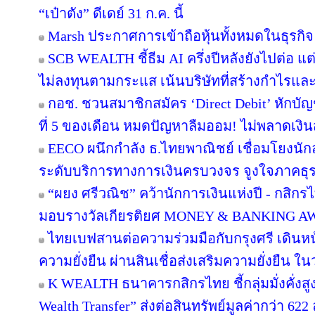
“เป๋าตัง” ดีเดย์ 31 ก.ค. นี้
Marsh ประกาศการเข้าถือหุ้นทั้งหมดในธุรกิ
SCB WEALTH ชี้ธีม AI ครึ่งปีหลังยังไปต่อ แ
ไม่ลงทุนตามกระแส เน้นบริษัทที่สร้างกำไรแ
กอช. ชวนสมาชิกสมัคร ‘Direct Debit’ หักบัญชี
ที่ 5 ของเดือน หมดปัญหาลืมออม! ไม่พลาดเงิ
EECO ผนึกกำลัง ธ.ไทยพาณิชย์ เชื่อมโยงนักล
ระดับบริการทางการเงินครบวงจร จูงใจภาคธุรกิจ
“ผยง ศรีวณิช” คว้านักการเงินแห่งปี - กสิก
มอบรางวัลเกียรติยศ MONEY & BANKING A
ไทยเบฟสานต่อความร่วมมือกับกรุงศรี เดินหน้า
ความยั่งยืน ผ่านสินเชื่อส่งเสริมความยั่งยืน ใ
K WEALTH ธนาคารกสิกรไทย ชี้กลุ่มมั่งคั่งสูง
Wealth Transfer” ส่งต่อสินทรัพย์มูลค่ากว่า 6