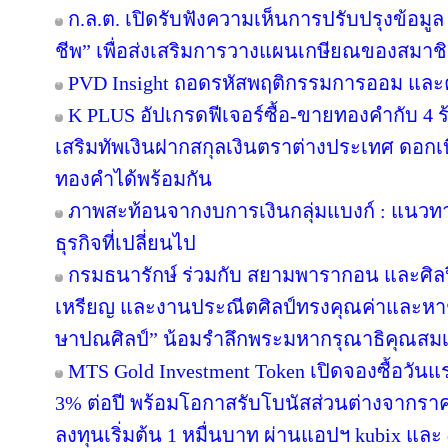
ก.ล.ต. เปิดรับฟังความเห็นการปรับปรุงข้อมู
ชีพ” เพื่อส่งเสริมการวางแผนเกษียณของสมาช
PVD Insight ถอดรหัสพฤติกรรมการออม และ
K PLUS อัปเกรดฟีเจอร์ซื้อ-ขายทองคำกับ 4 ร
เสริมทัพเงินฝากสกุลเงินตราต่างประเทศ ดอกเบ
ทองคำได้พร้อมกัน
ภาพสะท้อนจากงบการเงินกลุ่มแบงก์ : แนวท
ธุรกิจที่เปลี่ยนไป
กรมธนารักษ์ ร่วมกับ สยามพารากอน และศิล
เหรียญ และงานประณีตศิลป์ทรงคุณค่าและหาชม
ษาปณศิลป์” น้อมรำลึกพระมหากรุณาธิคุณสม
MTS Gold Investment Token เปิดจองซื้อวันแ
3% ต่อปี พร้อมโอกาสรับโบนัสส่วนต่างจากราค
ลงทุนเริ่มต้น 1 หมื่นบาท ผ่านแอปฯ kubix และ 