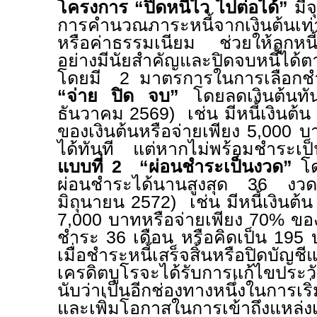
โครงการ “ปิดหนี้ไว ไปต่อได้”
มี
การคำนวณภาระหนี้จากเงินต้นเท่
หรือค่าธรรมเนียม ช่วยให้ลูกหนี
อย่างมีนัยสำคัญและปิดจบหนี้ได
โดยมี
2
มาตรการในการเลือกช
“
จ่าย ปิด จบ”
โดยลดเงินต้นท
ธันวาคม
2569)
เช่น มีหนี้เงินต้น
ของเงินต้นหรือจ่ายเพียง
5,000
บ
ได้ทันที แต่หากไม่พร้อมชำระเป
แบบที่
2
“
ผ่อนชำระเป็นงวด”
โด
ผ่อนชำระได้นานสูงสุด
36
ง
มิถุนายน
2572)
เช่น มีหนี้เงินต้
7,000
บาทหรือจ่ายเพียง
70%
ของ
ชำระ
36
เดือน หรือคิดเป็น
195
เมื่อชำระหนี้เสร็จสิ้นหรือปิดบ
เครดิตบูโรจะได้รับการแก้ไขประวั
นับว่าเป็นอีกช่องทางหนึ่งในการเริ
และเพิ่มโอกาสในการเข้าถึงแหล่งเ