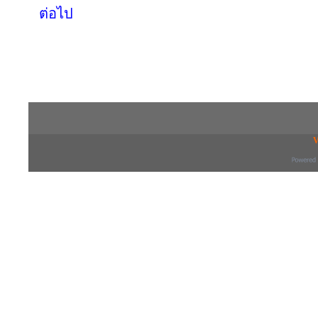
ต่อไป
Copyright © 2016 inTV co.,Ltd. All Right
V