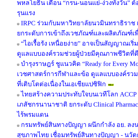
พหลโยธิน เตือน “กรน-นอนแย่-ง่วงทั้งวัน” ต
รุนแรง
IRPC ร่วมกับมหาวิทยาลัยนวมินทราธิราช เป
ยกระดับการเข้าถึงเวชภัณฑ์และผลิตภัณฑ์เพ
“ไอเรื้อรัง เหนื่อยง่าย” อาจเป็นสัญญาณเ
ดูแลแบบองค์รวมช่วยผู้ป่วยมีคุณภาพชีวิตที่ดี
บำรุงราษฎร์ ชูแนวคิด “Ready for Every Mov
เวชศาสตร์การกีฬาและข้อ ดูแลแบบองค์รวม ต
ที่เติบโตต่อเนื่องในเอเชียแปซิฟิก
ไทยสร้างความประทับใจบนเวทีโลก ACCP B
เภสัชกรนานาชาติ ยกระดับ Clinical Pharmac
ไร้พรมแดน
กรมทรัพย์สินทางปัญญา ผนึกกำลัง อย. ล
สุขภาพไทย เชื่อมทรัพย์สินทางปัญญา - นวั