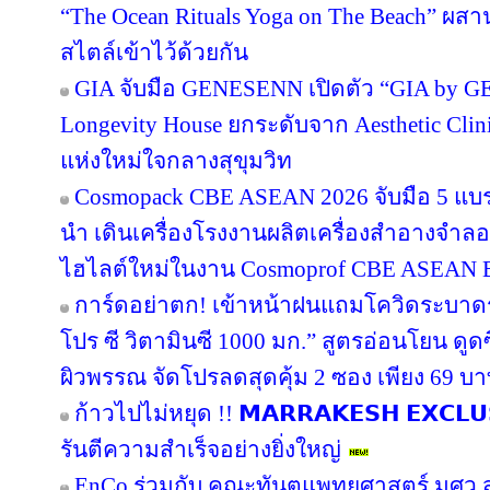
“The Ocean Rituals Yoga on The Beach” ผส
สไตล์เข้าไว้ด้วยกัน
GIA จับมือ GENESENN เปิดตัว “GIA by 
Longevity House ยกระดับจาก Aesthetic Clin
แห่งใหม่ใจกลางสุขุมวิท
Cosmopack CBE ASEAN 2026 จับมือ 5 แบร
นำ เดินเครื่องโรงงานผลิตเครื่องสำอางจำลอง
ไฮไลต์ใหม่ในงาน Cosmoprof CBE ASEAN 
การ์ดอย่าตก! เข้าหน้าฝนแถมโควิดระบาด
โปร ซี วิตามินซี 1000 มก.” สูตรอ่อนโยน ดูดซ
ผิวพรรณ จัดโปรลดสุดคุ้ม 2 ซอง เพียง 69 บ
ก้าวไปไม่หยุด !! 𝗠𝗔𝗥𝗥𝗔𝗞𝗘𝗦𝗛 𝗘𝗫𝗖𝗟
รันตีความสำเร็จอย่างยิ่งใหญ่
EnCo ร่วมกับ คณะทันตแพทยศาสตร์ มศว สา