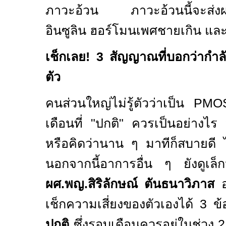
ภาวะอ้วน ภาวะอ้วนนี้จะส่งผลซ
อินซูลิน ฮอร์โมนเพศชายเกิน และ
เช็กเลย! 3 สัญญาณที่บอกว่ากำล
ตัว
คนส่วนใหญ่ไม่รู้ตัวว่าเป็น
PM
เดือนที่ "ปกติ" ควรเป็นอย่างไ
หรือคิดว่านาน ๆ มาทีก็สบายดี ไม
นอกจากนี้อาการอื่น ๆ ยังดูเล
ผศ.
พญ.สิริลักษณ์ ตันธนาวิภาส
อ
เช็กความเสี่ยงของตัวเองได้
3
ข
ปกติ
ซึ่งรอบเดือนควรอยู่ในช่วง 2