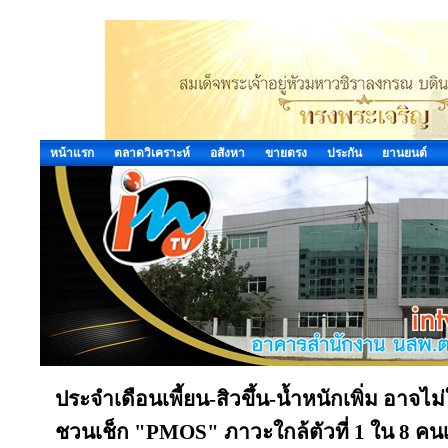
หน้าแรก
ตลาดวิเคราะห์
อสังหา
ขายตรง
ประกัน
ยานยนต์
ประจำเดือนเพี้ยน-สิวขึ้น-น้ำหนักเพิ่ม อาจไม่
ชวนเช็ก "PMOS" ภาวะใกล้ตัวที่ 1 ใน 8 คนเสี่