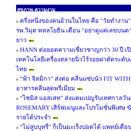
สุขภาพ-ความงาม
ครึ่งหนึ่งของคนอ้วนในไทย คือ "วัยทำงาน" 
รพ.วิมุต พหลโยธิน เตือน "อย่าดูแค่เลขบนต
ยาว
HANN ต่อยอดความเชี่ยวชาญกว่า 30 ปี เปิด
เทคโนโลยีเครื่องสลายนิ่วไร้รอยผ่าตัดระดับแ
ไทย
“ฟ้า จิลมิกา” ส่งต่อ คลีนแซ่บนัว FIT WI
อาหารคลีนสุดพรีเมียม
“ไซมิส แอสเสท” ส่งแคมเปญรับเทศกาลวัน
ROSEMARY เสิร์ฟเมนูและโปรโมชั่นพิเศษ ขับเ
รายได้ประจำ
“ไม่สูบบุหรี่" ก็เป็นมะเร็งปอดได้ แพทย์เตือน