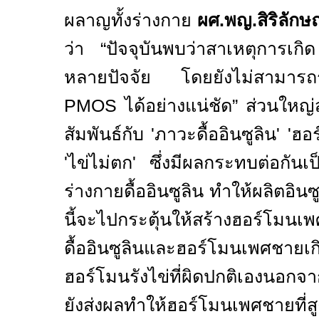
ผลาญทั้งร่างกาย
ผศ.พญ.สิริลักษ
ว่า
“
ปัจจุบันพบว่าสาเหตุการเก
หลายปัจจัย โดยยังไม่สามารถระ
PMOS
ได้อย่างแน่ชัด
”
ส่วนใหญ่
สัมพันธ์กับ
'
ภาวะดื้ออินซูลิน
'
'
ฮอร
'
ไข่ไม่ตก
'
ซึ่งมีผลกระทบต่อกันเ
ร่างกายดื้ออินซูลิน ทำให้ผลิตอินซูลิ
นี้จะไปกระตุ้นให้สร้างฮอร์โมน
ดื้ออินซูลินและฮอร์โมนเพศชายเก
ฮอร์โมนรังไข่ที่ผิดปกติเองนอกจ
ยังส่งผลทำให้ฮอร์โมนเพศชายที่ส