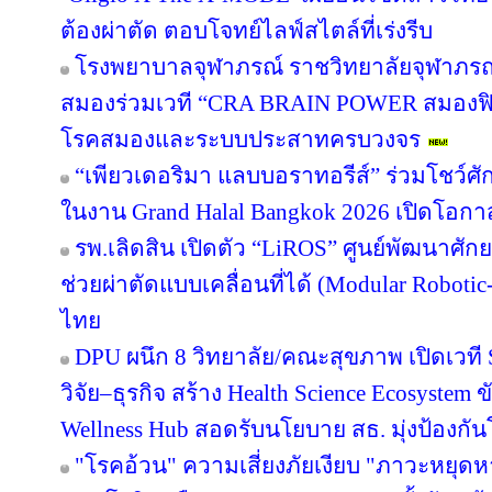
ต้องผ่าตัด ตอบโจทย์ไลฟ์สไตล์ที่เร่งรีบ
โรงพยาบาลจุฬาภรณ์ ราชวิทยาลัยจุฬาภรณ
สมองร่วมเวที “CRA BRAIN POWER สมองฟิต 
โรคสมองและระบบประสาทครบวงจร
“เพียวเดอริมา แลบบอราทอรีส์” ร่วมโชว
ในงาน Grand Halal Bangkok 2026 เปิดโอก
รพ.เลิดสิน เปิดตัว “LiROS” ศูนย์พัฒนาศั
ช่วยผ่าตัดแบบเคลื่อนที่ได้ (Modular Roboti
ไทย
DPU ผนึก 8 วิทยาลัย/คณะสุขภาพ เปิดเวที S
วิจัย–ธุรกิจ สร้าง Health Science Ecosystem 
Wellness Hub สอดรับนโยบาย สธ. มุ่งป้องกั
"โรคอ้วน" ความเสี่ยงภัยเงียบ "ภาวะหยุด