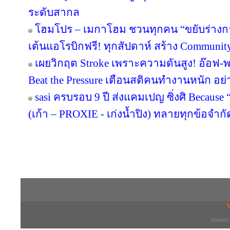
ระดับสากล
โฮมโปร – เมกาโฮม ชวนทุกคน “ขยับร่างกาย เต
เต้นแอโรบิกฟรี! ทุกสัปดาห์ สร้าง Community
เผยวิกฤต Stroke เพราะความดันสูง! อ๊อฟ-
Beat the Pressure เตือนสติคนทำงานหนัก อย่
sasi ครบรอบ 9 ปี ส่งแคมเปญ ซิ่งศิ Because 
(เก้า – PROXIE - เก่งน้ำปิง) ทลายทุกข้อจำกั
Copyright © 2016 inTV co.,Ltd. All Right
V