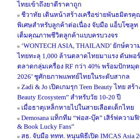
ไทยเข้าถึงยาดีราคาถูก
ชีวาทัย เดินหน้าสร้างเครือข่ายพันธมิต
พิเศษสำหรับลูกค้าต่อเนื่อง จับมือ แอ็บโซลู
เต็มคุณภาพชีวิตลูกค้าแบบครบวงจร
‘WONTECH ASIA, THAILAND’ ยักษ์ความ
ไทยทะลุ 1,000 ล้านตลาดไทยมาแรง ดันพอร
ตลาดกลุ่มเครื่อง RF กว่า 40% พร้อมปัก
2026’ ชูศักยภาพแพทย์ไทยในระดับสากล
Zadi & Jo เปิดเกมรุก Teen Beauty ไทย สร
Beauty Ecosystem” สำหรับวัย 10-20 ปี
เมื่อธาตุเหล็กหายไปในสายเลือดเด็กไทย
Demosana แท็กทีม “ฟอส-บุ๊ค” เสิร์ฟความฟ
& Book Lucky Fans”
สธ. จับมือ ททท. หนุนพิธีเปิด IMCAS Asia