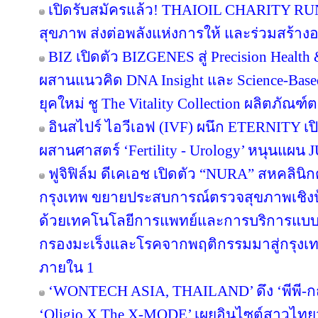
เปิดรับสมัครแล้ว! THAIOIL CHARITY RUN
สุขภาพ ส่งต่อพลังแห่งการให้ และร่วมสร้างอน
BIZ เปิดตัว BIZGENES สู่ Precision Health
ผสานแนวคิด DNA Insight และ Science-Based
ยุคใหม่ ชู The Vitality Collection ผลิตภั
อินสไปร์ ไอวีเอฟ (IVF) ผนึก ETERNITY เปิ
ผสานศาสตร์ ‘Fertility - Urology’ หนุนแผ
ฟูจิฟิล์ม ดีเคเอช เปิดตัว “NURA” สหคลิ
กรุงเทพ ขยายประสบการณ์ตรวจสุขภาพเชิงป้
ด้วยเทคโนโลยีการแพทย์และการบริการแบบญ
กรองมะเร็งและโรคจากพฤติกรรมมาสู่กรุง
ภายใน 1
‘WONTECH ASIA, THAILAND’ ดึง ‘พีพี-กฤ
‘Oligio X The X-MODE’ เผยอินไซต์สาวไทย