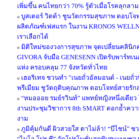
เพิ่มขึ้น คนไทยกว่า 70% รู้ตัวเมื่อโรคลุกลา
บูสเตอร์ วิตต้า ชูนวัตกรรมสุขภาพ ตอบโจท
ผลิตภัณฑ์เฟสแรก ในงาน KRONOS WELLNE
เราเลือกได้
มิติใหม่ของวงการสุขภาพ จุดเปลี่ยนคลินิกค
GIVORA จับมือ GENESENN เปิดรับพาร์ทเนอร์ท
แห่ง ครอบคลุม 77 จังหวัดทั่วไทย
เฮอริเทจ ชวนทำ "เนยถั่วอัลมอนด์ - เนยถั่
พรีเมียม ชูวัตถุดิบคุณภาพ ตอบโจทย์สายรั
“หมอออย รมย์รวินท์” แพทย์หญิงหนึ่งเดีย
งานประชุมวิชาการ 8th SMART ตอกย้ำควา
งาม
ภูมิคุ้มกันดี ผิวสวยใส ตาไม่ล้า! “บีไชน์