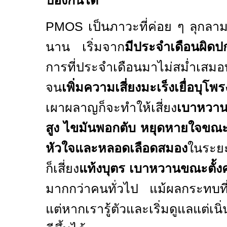
ป้องกันได้
PMOS
เป็นภาวะที่ค่อย ๆ ลุกล
นาน เริ่มจาก
มีประจำเดือนผิดป
การที่ประจำเดือนมาไม่สม่ำเสมอ
จน
เพิ่มความเสี่ยงมะเร็งเยื่อบุโพ
เผาผลาญก็จะทำให้เสี่ยง
เบาหวาน
สูง ไขมันพอกตับ หยุดหายใจขณ
หัวใจและหลอดเลือดสมอง
ในระยะ
ก็เสี่ยง
แท้งบุตร
เบาหวานขณะตั้ง
มากกว่าคนทั่วไป แม้ผลกระทบที่เก
แต่หากเรารู้ตัวและเริ่มดูแลแต่เน