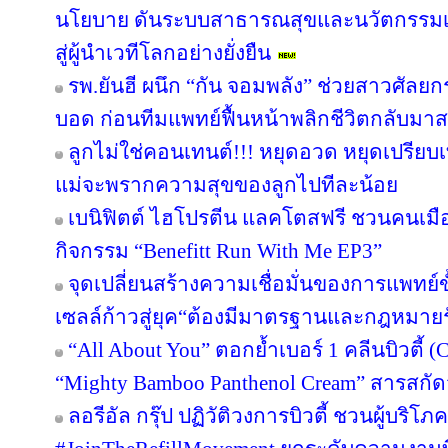
นโยบาย ดันระบบสาธารณสุขและนวัตกรรม
สู่ผู้นำเวทีโลกอย่างยั่งยืน
รพ.ยันฮี ผนึก “กัน จอมพลัง” ช่วยสาวศัลยก
บอด ก่อนทีมแพทย์ฟื้นหน้าพลิกชีวิตกลับมาสว
ลูกไม่ใช่คอนเทนต์!!! หยุดอวด หยุดเปรีย
แม่จะพรากความสุขของลูกไปทีละน้อย
เบนิฟิตต์ ไฮโปรตีน แลคโตสฟรี ชวนคนเมือ
กิจกรรม “Benefitt Run With Me EP3”
จุดเปลี่ยนสร้างความเชื่อมั่นของการแพทย์ข
เซลล์ก้าวสู่ยุค“ต้องมีมาตรฐานและกฎหมาย
“All About You” ตอกย้ำเบอร์ 1 คลีนบิวตี้ (
“Mighty Bamboo Panthenol Cream” สารสกั
ลอรีอัล กรุ๊ป ปฏิวัติวงการบิวตี้ ชวนผู้บริ