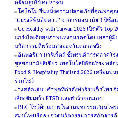
พร้อมสู่บริษัทมหาชน
โคโดโม ยืนหนึ่งความปลอดภัยที่คุณพ่อคุณ
"แปรงสีฟันติดดาว" จากกรมอนามัย 3 ปีซ้อน
Go Healthy with Taiwan 2026 เปิดตัว Top 2
แกร่งไอเดียสุขภาพแห่งอนาคตโดยเหล่าผู้มี
นวัตกรรมที่พร้อมต่อยอดในตลาดจริง
อินฟอร์มา มาร์เก็ตส์ ชี้เทรนด์การตลาดโร
ชูสุขอนามัยสีเขียว-เทคโนโลยีอัจฉริยะ พลิก
Food & Hospitality Thailand 2026 เตรียมขน
ร่วมโชว์
“แค่ล้อเล่น” คำพูดที่กำลังทำร้ายเด็กไทย จิต
เสี่ยงซึมเศร้า PTSD และทำร้ายตนเอง
BLC โชว์ศักยภาพในงานมหกรรมสมุนไพรแห่
สมุนไพรเรือธง อวดนวัตกรรมการสกัดสารด้วย