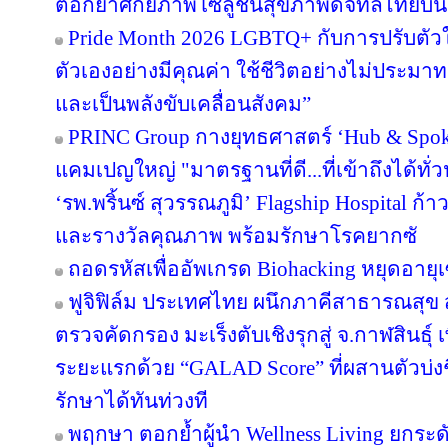
ตอกย้ำศักยภาพโซลูชันสุขภาพดิจิทัลไทยบน
Pride Month 2026 LGBTQ+ กับการปรับตัวในโ
ตัวเองอย่างมีคุณค่า ใช้ชีวิตอย่างไม่ประ
และเป็นพลังขับเคลื่อนสังคม”
PRINC Group กางยุทธศาสตร์ ‘Hub & Spoke
แคมเปญใหญ่ "มาตรฐานที่ดี...ที่เข้าถึงได้ทั่
‘รพ.พริ้นซ์ สุวรรณภูมิ’ Flagship Hospital ก้า
และรางวัลคุณภาพ พร้อมรักษาโรคยากซั
ถอดรหัสเพื่ออัพเกรด Biohacking หยุดอายุเ
ฟูจิฟิล์ม ประเทศไทย ผนึกภาคีสาธารณสุ
ตรวจคัดกรอง มะเร็งตับเชิงรุกสู่ จ.กาฬสินธุ
ระยะแรกด้วย “GALAD Score” ที่ผสานตัวบ่งชี
รักษาได้ทันท่วงที
พฤกษา ตอกย้ำผู้นำ Wellness Living ยกระดั