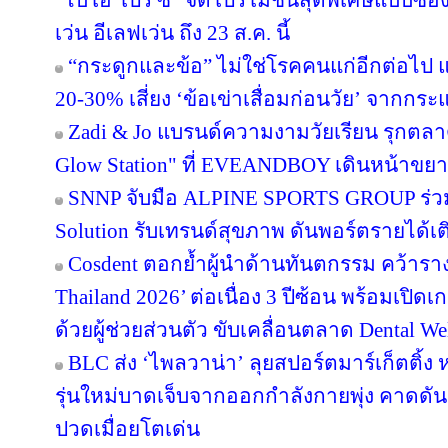
“ไบโอ โปร ซี” จัดโปรโมชั่นสุดพิเศษแบบซอง ซ
เว่น อีเลฟเว่น ถึง 23 ส.ค. นี้
“กระดูกและข้อ” ไม่ใช่โรคคนแก่อีกต่อไป แพ
20-30% เสี่ยง ‘ข้อเข่าเสื่อมก่อนวัย’ จากกร
Zadi & Jo แบรนด์ความงามวัยเรียน รุกตลาด
Glow Station" ที่ EVEANDBOY เดินหน้าขย
SNNP จับมือ ALPINE SPORTS GROUP ร่วมพ
Solution รับเทรนด์สุขภาพ ดันพอร์ตรายได้เ
Cosdent ตอกย้ำผู้นำด้านทันตกรรม คว้าราง
Thailand 2026’ ต่อเนื่อง 3 ปีซ้อน พร้อมเปิด
ด้วยผู้ช่วยส่วนตัว ขับเคลื่อนตลาด Dental We
BLC ส่ง ‘ไพลวาน่า’ ลุยสปอร์ตมาร์เก็ตติ้ง 
รุ่นใหม่บาดเจ็บจากออกกำลังกายพุ่ง คาดดั
ปวดเมื่อยโตเด่น