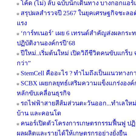
โค้ด (ไม่) ลับ ฉบับนักเดินทาง บางกอกแอร์
สรุปผลสำรวจปี 2567 ในยุคเศรษฐกิจชะล
แรง
‘การ์ทเนอร์’ เผย 6 เทรนด์สำคัญส่งผลกระ
ปฏิบัติงานองค์กรปี’68
ปีใหม่..เริ่มต้นใหม่ เปิดวิถีชีวิตคนขับแกร็บ จา
กว่า”
StemCell คืออะไร ? ทำไมถึงเป็นแนวทาง
SCBX เผยกลยุทธ์เสริมความแข็งแกร่งองค์กร
หลักขับเคลื่อนธุรกิจ
รถไฟฟ้าสายสีส้มส่วนตะวันออก...ทำเลใหม
บ้าน และคอนโด
คนอร์เปิดตัวโครงการเกษตรกรรมฟื้นฟู ปฏิร
ผลผลิตและรายได้ให้เกษตรกรอย่างยั่งยืน