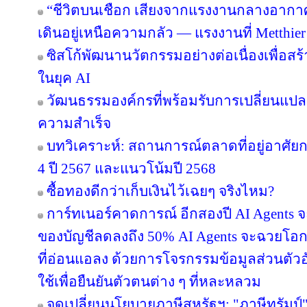
“ชีวิตบนเชือก เสียงจากแรงงานกลางอากาศบน
เดินอยู่เหนือความกลัว — แรงงานที่ Metthie
ซิสโก้พัฒนานวัตกรรมอย่างต่อเนื่องเพื่อส
ในยุค AI
วัฒนธรรมองค์กรที่พร้อมรับการเปลี่ยนแปลงสู
ความสำเร็จ
บทวิเคราะห์: สถานการณ์ตลาดที่อยู่อาศัย
4 ปี 2567 และแนวโน้มปี 2568
ซื้อทองดีกว่าเก็บเงินไว้เฉยๆ จริงไหม?
การ์ทเนอร์คาดการณ์ อีกสองปี AI Agents จะ
ของบัญชีลดลงถึง 50% AI Agents จะฉวยโอก
ที่อ่อนแอลง ด้วยการโจรกรรมข้อมูลส่วนตัวอั
ใช้เพื่อยืนยันตัวตนต่าง ๆ ที่หละหลวม
จุดเปลี่ยนนโยบายภาษีสหรัฐฯ: "ภาษีทรัมป์