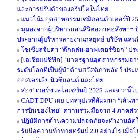
และการปรับตัวของคริปโตในไทย
แนวโน้มอุตสาหกรรมเซมิคอนดักเตอร์ปี 2
มุมองจากผู้บริหารแสนสิริต่อภาคอสังหาฯ ปัจจ
ประธานผู้บริหารสายงานกลยุทธ์ บริษัท แสนส
โซเชียลจับตา “ตึกถล่ม-อาฟเตอร์ช็อก” ปร
[เอเชียแปซิฟิก] ‘มาตรฐานอุตสาหกรรมอาห
ระดับโลกที่เป็นผู้นำด้านสวัสดิภาพสัตว์ ประเท
ออสเตรเลีย นิวซีแลนด์ และไทย
ส่อง! เวอร์ชวลไลเซชันปี 2025 และจากนี้ไ
CADT DPU เผย บทสรุปเวทีสัมมนา “เส้นทา
การบินของไทย" ความร่วมมือจาก 4 ภาคส่วนค
ปฏิบัติการด้านความปลอดภัยจะทำงานอัตโน
รับมือความท้าทายทรัมป์ 2.0 อย่างไร เมื่อ