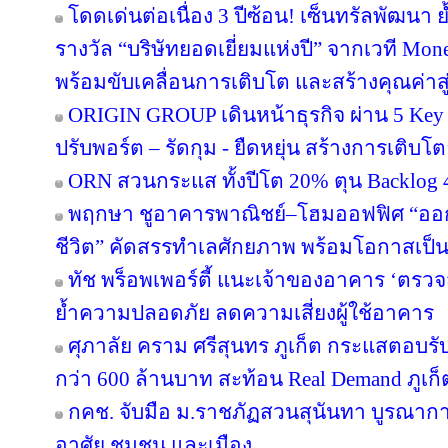
โดดเด่นต่อเนื่อง 3 ปีซ้อน! เซ็นทรัลพัฒนา 
รางวัล “บริษัทยอดเยี่ยมแห่งปี” จากเวที Mo
พร้อมขับเคลื่อนการเติบโต และสร้างคุณค่า
ORIGIN GROUP เดินหน้าธุรกิจ ผ่าน 5 Key 
ปรับพอร์ต – รัดกุม - ยืดหยุ่น สร้างการเติบโตย
ORN สวนกระแส ทั้งปีโต 20% ตุน Backlog 4
พฤกษา ชูอาคารพาณิชย์–โฮมออฟฟิศ “ออกแบบ
ชีวิต” คัดสรรทำเลศักยภาพ พร้อมโอกาสเป็น
ทัช พร็อพเพอร์ตี้ แนะเจ้าของอาคาร ‘ต
ย้ำความปลอดภัย ลดความเสี่ยงผู้ใช้อาคาร
ศุภาลัย คราม ศรีสุนทร ภูเก็ต กระแสตอบร
กว่า 600 ล้านบาท สะท้อน Real Demand ภูเก็
กคช. จับมือ ม.ราชภัฏสวนสุนันทา บูรณากา
อาศัย ชุมชน และเมือง