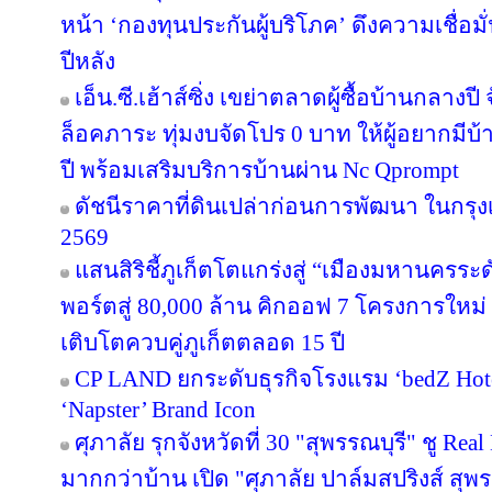
หน้า ‘กองทุนประกันผู้บริโภค’ ดึงความเชื่อมั
ปีหลัง
เอ็น.ซี.เฮ้าส์ซิ่ง เขย่าตลาดผู้ซื้อบ้านกลา
ล็อคภาระ ทุ่มงบจัดโปร 0 บาท ให้ผู้อยากมีบ้
ปี พร้อมเสริมบริการบ้านผ่าน Nc Qprompt
ดัชนีราคาที่ดินเปล่าก่อนการพัฒนา ในกรุ
2569
แสนสิริชี้ภูเก็ตโตแกร่งสู่ “เมืองมหานครร
พอร์ตสู่ 80,000 ล้าน คิกออฟ 7 โครงการใหม่
เติบโตควบคู่ภูเก็ตตลอด 15 ปี
CP LAND ยกระดับธุรกิจโรงแรม ‘bedZ Hotel’
‘Napster’ Brand Icon
ศุภาลัย รุกจังหวัดที่ 30 "สุพรรณบุรี" ชู Re
มากกว่าบ้าน เปิด "ศุภาลัย ปาล์มสปริงส์ สุพรร