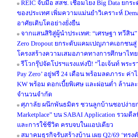
REIC จับมือ สสช. เชื่อมโยง Big Data ยกระ
ของประเทศ เพิ่มความแม่นยำวิเคราะห์ Deman
อาศัยเติบโตอย่างยั่งยืน
จากแสนสิริสู่ผู้นำประเทศ: “เศรษฐา ทวีสิน”
Zero Dropout ยกระดับแคมเปญภาคเอกชนสู่ 
โครงสร้างความเสมอภาคทางการศึกษาไทย
รีโวกรุ๊ปจัดโปรฯแรงแห่งปี! “ไอเจ้นท์ พระ
Pay Zero’ อยู่ฟรี 24 เดือน พร้อมลดภาระ ค่าไ
KW พร้อม ดอกเบี้ยพิเศษ และผ่อนต่ำ ล้านละ 
จำนวนจำกัด
ศุภาลัย ผนึกพันธมิตร ชวนลูกบ้านชอปง่ายกว
Marketplace” บน SABAI Application รวมดีลพ
และการใช้ชีวิต ครบจบในแอปเดียว
สมาคมธุรกิจรับสร้างบ้าน เผย Q2/69 ‘ทรงตั