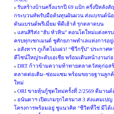
รับสร้างบ้านครึ่งแรกปี 69 แป้ก ครึ่งปีหลังส
กระบวนทัพรับมือต้นทุนผันผวน ส่งแบรนด์น้
ดันแบรนด์พรีเมี่ยม พีดีเฮ้าส์ รุกตลาดบน
แสนสิริส่ง “ฮับ หัวหิน” คอนโดใหม่แต่งครบ เ
ครบทุกเซกเมนต์ ชูศักยภาพทำเลแห่งการอยู่
อสังหาฯ ภูเก็ตไม่แผ่ว! “ซีวีกรุ๊ป” ประกา
ดีไซน์ใหญ่ระดับเอเชีย พร้อมเดินหน้างานก่อ
DRT ก้าวข้ามความท้าทายตลาดวัสดุก่อสร้างค
ตลาดต่อเติม–ซ่อมแซม พร้อมขยายฐานลูกค้
ใหม่
ORI ขายหุ้นกู้ชุดใหม่ครั้งที่ 2/2569 ดีมาน
อนันดาฯ เปิดเกมรุกไตรมาส 3 ส่งแคมเป
โครงการพร้อมอยู่ ชูแนวคิด “ชีวิตที่ใช่ มีไ