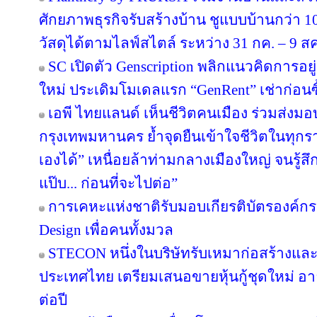
ศักยภาพธุรกิจรับสร้างบ้าน ชูแบบบ้านกว่า 10
วัสดุได้ตามไลฟ์สไตล์ ระหว่าง 31 กค. – 9 ส
SC เปิดตัว Genscription พลิกแนวคิดการอยู
ใหม่ ประเดิมโมเดลแรก “GenRent” เช่าก่อนซื
เอพี ไทยแลนด์ เห็นชีวิตคนเมือง ร่วมส่งมอบ ‘
กรุงเทพมหานคร ย้ำจุดยืนเข้าใจชีวิตในทุกรายล
เองได้” เหนื่อยล้าท่ามกลางเมืองใหญ่ จนรู้สึก
แป๊บ... ก่อนที่จะไปต่อ”
การเคหะแห่งชาติรับมอบเกียรติบัตรองค์กรต
Design เพื่อคนทั้งมวล
STECON หนึ่งในบริษัทรับเหมาก่อสร้างแ
ประเทศไทย เตรียมเสนอขายหุ้นกู้ชุดใหม่ อายุ
ต่อปี