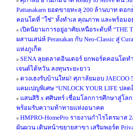
ศุภาลัย อ่านเกมขาด Ready to Move ดัน S
Pattanakarn ยอดขายทะลุ 200 ล้านบาท ตอกย้
คอนโดที่ "ใช่" ทั้งทำเล คุณภาพ และพร้อมอยู
เปิดนิยามการอยู่อาศัยเหนือระดับที่ “THE 
ผสานเสน่ห์ Peranakan กับ Neo-Classic สู่ C
แห่งภูเก็ต
SENA ลุยตลาดอินเตอร์ ยกพอร์ตคอนโดทำ
เจนต์ไต้หวัน ลงทุนระยะยาว
ดวงเฮงรับบ้านใหม่! ศุภาลัยมอบ JAECOO 5 
แคมเปญพิเศษ “UNLOCK YOUR LIFE ปลดล็อก
แสนสิริ x ศศินทร์ เชื่อมโลกการศึกษาสู่โลกธุ
พร้อมรับความท้าทายแห่งอนาคต
HMPRO-HomePro รายงานกำไรไตรมาส 2/2
ผันผวน เดินหน้าขยายสาขา เสริมพอร์ต Private