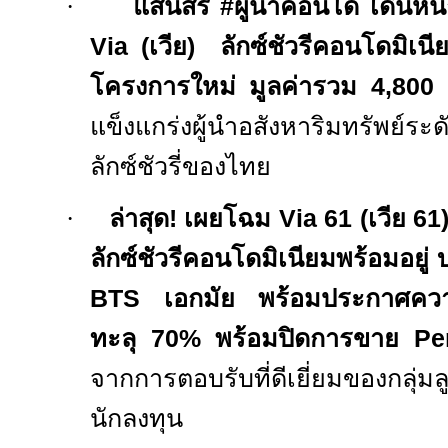
·
แสนสิริ
#
ผู้นำคอนโด เดินหน
Via (
เวีย
)
ลักซ์ชัวรีคอนโดมิ
โครงการใหม่ มูลค่ารวม 4
,800
แข็งแกร่งผู้นำอสังหาริมทรัพย์ระดั
ลักซ์ชัวรี่ของไทย
·
ล่าสุด
!
เผยโฉม
Via
61
(
เวีย
61
ลักซ์ชัวรีคอนโดมิเนียมพร้อมอยู่ 
BTS
เอกมัย พร้อมประกาศคว
ทะลุ 70%
พร้อมปิดการขาย
Pe
จากการตอบรับที่ดีเยี่ยมของกลุ่ม
นักลงทุน