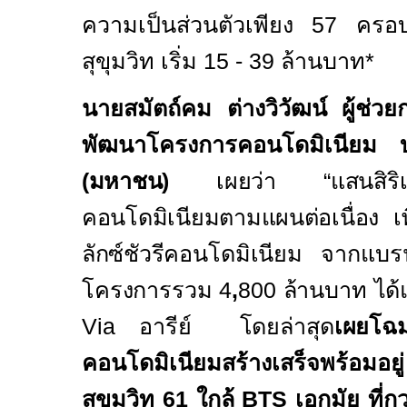
ความเป็นส่วนตัวเพียง 57 คร
สุขุมวิท เริ่ม 15 - 39 ล้านบาท*
นายสมัตถ์คม
ต่างวิวัฒน์
ผู้ช่ว
พัฒนาโครงการคอนโดมิเนียม บร
(มหาชน)
เผยว่า
“
แสนสิริ
คอนโดมิเนียมตามแผนต่อเนื่อง เ
ลักซ์ชัวรี
คอนโดมิเนียม จากแบ
โครงการรวม 4
,
800 ล้านบาท ได้
Via
อารีย์ โดยล่าสุด
เผยโ
คอนโดมิเนียมสร้างเสร็จพร้อมอ
สุขุมวิท 61 ใกล้
BTS
เอกมัย ที่