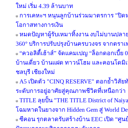
ใหม่ เริ่ม 4.39 ล้านบาท
การเคหะฯ หนุนลูกบ้านร่วมมาตรการ "ปิดหนี
โอกาสทางการเงิน
หมดปัญหาผู้รับเหมาทิ้งงาน งบไม่บานปลาย
360° บริการปรับปรุงบ้านครบวงจร จากตราเ
“ควอลิตี้เฮ้าส์” จัดแคมเปญ “ล็อกดอกเบี้ย
บ้านเดี่ยว บ้านแฝด ทาวน์โฮม และคอนโดมิ
ชลบุรี เชียงใหม่
A5 เปิดตัว "CINQ RESERVE" ตอกย้ำวิสัยทั
ระดับการอยู่อาศัยสู่คุณภาพชีวิตที่เหนือกว่า
TITLE ลุยปั้น "THE TITLE District of Naiy
โฉมหาดในยางจาก Hidden Gem สู่ World Des
ซีคอน รุกตลาดรับสร้างบ้าน EEC เปิด “ศูนย