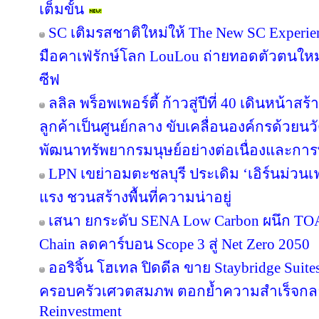
เต็มขั้น
SC เติมรสชาติใหม่ให้ The New SC Experi
มือคาเฟ่รักษ์โลก LouLou ถ่ายทอดตัวตนใหม
ซีฟ
ลลิล พร็อพเพอร์ตี้ ก้าวสู่ปีที่ 40 เดินหน้าสร
ลูกค้าเป็นศูนย์กลาง ขับเคลื่อนองค์กรด้วย
พัฒนาทรัพยากรมนุษย์อย่างต่อเนื่องและกา
LPN เขย่าอมตะชลบุรี ประเดิม ‘เอิร์นม่วนเฟส
แรง ชวนสร้างพื้นที่ความน่าอยู่
เสนา ยกระดับ SENA Low Carbon ผนึก TOA 
Chain ลดคาร์บอน Scope 3 สู่ Net Zero 2050
ออริจิ้น โฮเทล ปิดดีล ขาย Staybridge Suit
ครอบครัวเศวตสมภพ ตอกย้ำความสำเร็จกลยุทธ
Reinvestment