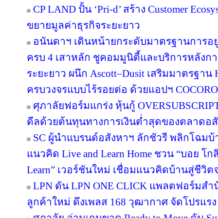
CP LAND ปั้น ‘Pri-d’ สร้าง Customer Ecosy
ขยายมูลค่าธุรกิจระยะยาว
อนันดาฯ เดินหน้ายกระดับมาตรฐานการอย
ครบ 4 เสาหลัก ชูคอมมูนิตี้และบริการหลังกา
ระยะยาว ผนึก Ascott–Dusit เสริมมาตรฐาน H
ครบวงจรแบบไร้รอยต่อ ด้วยแอปฯ COCORO
ศุภาลัยฟอร์มแกร่ง หุ้นกู้ OVERSUBSCRIPT
ดีลด้วยต้นทุนทางการเงินต่ำสุดของตลาดอส
SC ผู้นำแบรนด์อสังหาฯ ลักชัวรี พลิกโฉมบ้าน
แนวคิด Live and Learn Home ชวน “บอย โกสิ
Learn” เวอร์ชันใหม่ เชื่อมแนวคิดบ้านสู่ชีวิต
LPN ดัน LPN ONE CLICK แพลตฟอร์มสำน
ลูกค้าใหม่ ดึงเพลส 168 วุฒากาศ จัดโปรแรง