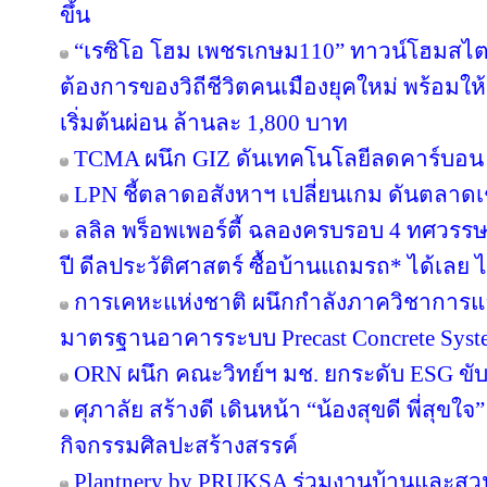
ขึ้น
“เรซิโอ โฮม เพชรเกษม110” ทาวน์โฮมสไตล์ญ
ต้องการของวิถีชีวิตคนเมืองยุคใหม่ พร้อมให้
เริ่มต้นผ่อน ล้านละ 1,800 บาท
TCMA ผนึก GIZ ดันเทคโนโลยีลดคาร์บอน เร
LPN ชี้ตลาดอสังหาฯ เปลี่ยนเกม ดันตลาดเช
ลลิล พร็อพเพอร์ตี้ ฉลองครบรอบ 4 ทศวรรษ 
ปี ดีลประวัติศาสตร์ ซื้อบ้านแถมรถ* ได้เลย ไม
การเคหะแห่งชาติ ผนึกกำลังภาควิชาการแล
มาตรฐานอาคารระบบ Precast Concrete Syst
ORN ผนึก คณะวิทย์ฯ มช. ยกระดับ ESG ขับเค
ศุภาลัย สร้างดี เดินหน้า “น้องสุขดี พี่สุขใ
กิจกรรมศิลปะสร้างสรรค์
Plantnery by PRUKSA ร่วมงานบ้านและสวน