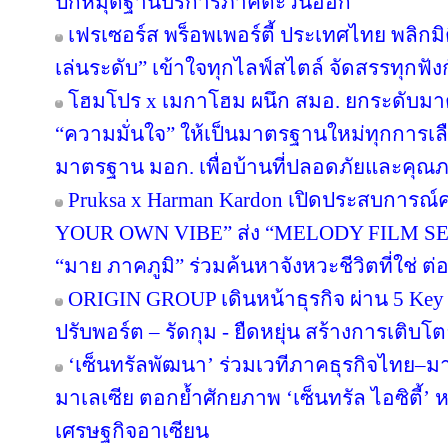
ปักหมุดฐานบริการภาคตะวันออก
เฟรเซอร์ส พร็อพเพอร์ตี้ ประเทศไทย พลิกมิต
เล่นระดับ” เข้าใจทุกไลฟ์สไตล์ จัดสรรทุกฟัง
โฮมโปร x เมกาโฮม ผนึก สมอ. ยกระดับมาต
“ความมั่นใจ” ให้เป็นมาตรฐานใหม่ทุกการเลือ
มาตรฐาน มอก. เพื่อบ้านที่ปลอดภัยและคุณภาพ
Pruksa x Harman Kardon เปิดประสบการณ์ค
YOUR OWN VIBE” ส่ง “MELODY FILM SER
“มาย ภาคภูมิ” ร่วมค้นหาจังหวะชีวิตที่ใช่ ต่อย
ORIGIN GROUP เดินหน้าธุรกิจ ผ่าน 5 Key 
ปรับพอร์ต – รัดกุม - ยืดหยุ่น สร้างการเติบโตย
‘เซ็นทรัลพัฒนา’ ร่วมเวทีภาคธุรกิจไทย–
มาเลเซีย ตอกย้ำศักยภาพ ‘เซ็นทรัล ไอซิตี้
เศรษฐกิจอาเซียน