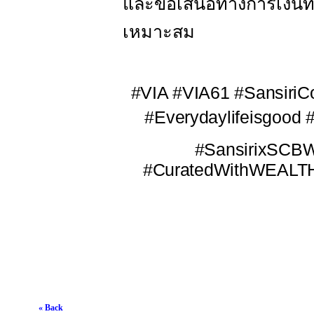
และข้อเสนอทางการเงินที
เหมาะสม
#VIA #VIA
61
#SansiriC
#Everydaylifeisgood 
#SansirixSCBW
#CuratedWithWEAL
« Back