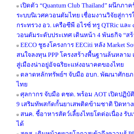
เปิดตัว “Quantum Club Thailand” ผนึกภา
ระบบนิเวศควอนตัมไทย เชื่อมงานวิจัยสู่กา
กระทรวง อว. เครือซีพี อไรซ์ ทรู QTRic แล
วอนตัมระดับประเทศ เดินหน้า 4 พันธกิจ “สร้
EECO ชูธงโครงการ EECiti หลัง Market Sou
สนใจลงทุน PPP โครงสร้างพื้นฐานล้นหลาม เต
สู่เมืองน่าอยู่อัจฉริยะแห่งอนาคตของไทย
ตลาดหลักทรัพย์ฯ จับมือ อบก. พัฒนาศัก
ไทย
ศุลกากร จับมือ ตชด. พร้อม AOT เปิดปฏิบัติ
9 เสริมทัพสกัดกั้นยาเสพติดข้ามชาติ ปิดทา
สนค. ชี้อาหารสัตว์เลี้ยงไทยโตต่อเนื่อง รับ
ได้
สคส. เดินหน้าขยายโอกาสเข้าถึงความรู้ P