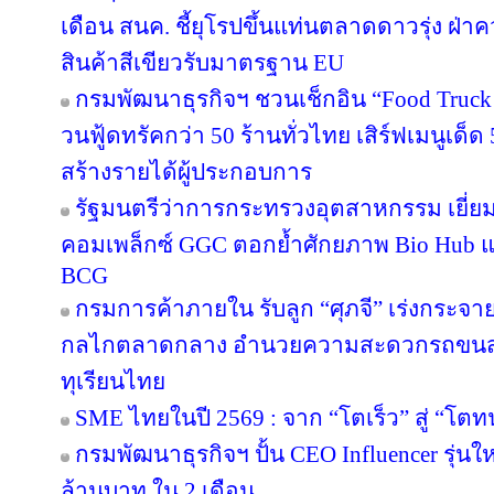
เดือน สนค. ชี้ยุโรปขึ้นแท่นตลาดดาวรุ่ง ฝ
สินค้าสีเขียวรับมาตรฐาน EU
กรมพัฒนาธุรกิจฯ ชวนเช็กอิน “Food Truck
วนฟู้ดทรัคกว่า 50 ร้านทั่วไทย เสิร์ฟเมนูเด็ด 
สร้างรายได้ผู้ประกอบการ
รัฐมนตรีว่าการกระทรวงอุตสาหกรรม เยี่
คอมเพล็กซ์ GGC ตอกย้ำศักยภาพ Bio Hub 
BCG
กรมการค้าภายใน รับลูก “ศุภจี” เร่งกระจายท
กลไกตลาดกลาง อำนวยความสะดวกรถขนส่ง
ทุเรียนไทย
SME ไทยในปี 2569 : จาก “โตเร็ว” สู่ “โตท
กรมพัฒนาธุรกิจฯ ปั้น CEO Influencer รุ่น
ล้านบาท ใน 2 เดือน