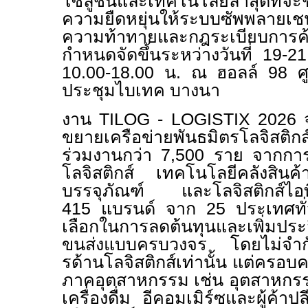
โซลูชันและเทคโนโลยีล่าสุดที่จะ
ความยืดหยุ่นให้ระบบซัพพลายเ
ความท้าทายและกฎระเบียบการค
กำหนดจัดขึ้นระหว่างวันที่ 19-
10.00-18.00 น. ณ ฮอลล์ 98 ศ
ประชุมไบเทค บางนา
งาน
TILOG - LOGISTIX
2026 
ขยายเครือข่ายพันธมิตรโลจิสติกส์
ร่วมงานกว่า 7,500 ราย จากการร
โลจิสติกส์ เทคโนโลยีคลังสินค้
บรรจุภัณฑ์ และโลจิสติกส์ไอที
415 แบรนด์ จาก 25 ประเทศทั่
เลือกในการลดต้นทุนและเพิ่มปร
ขนส่งแบบครบวงจร โดยไม่จำกัด
รด้านโลจิสติกส์เท่านั้น แต่ครอบ
ภาคอุตสาหกรรม เช่น อุตสาหก
เครื่องดื่ม อีคอมเมิร์ซและผู้ค้า