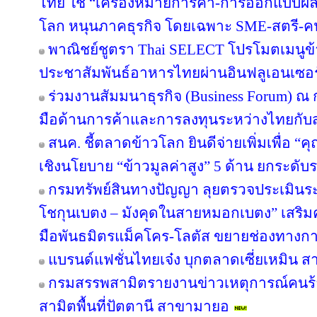
ไทย ใช้ “เครื่องหมายการค้า-การออกแบบผลิ
โลก หนุนภาคธุรกิจ โดยเฉพาะ SME-สตรี-คนรุ
พาณิชย์ชูตรา Thai SELECT โปรโมตเมนูข้า
ประชาสัมพันธ์อาหารไทยผ่านอินฟลูเอนเซอร์
ร่วมงานสัมมนาธุรกิจ (Business Forum) ณ
มือด้านการค้าและการลงทุนระหว่างไทยกับส
สนค. ชี้ตลาดข้าวโลก ยินดีจ่ายเพิ่มเพื่อ “
เชิงนโยบาย “ข้าวมูลค่าสูง” 5 ด้าน ยกระด
กรมทรัพย์สินทางปัญญา ลุยตรวจประเมินร
โชกุนเบตง – มังคุดในสายหมอกเบตง” เสริมควา
มือพันธมิตรแม็คโคร-โลตัส ขยายช่องทางการ
แบรนด์แฟชั่นไทยเจ๋ง บุกตลาดเซี่ยเหมิน
กรมสรรพสามิตรายงานข่าวเหตุการณ์คนร้
สามิตพื้นที่ปัตตานี สาขามายอ