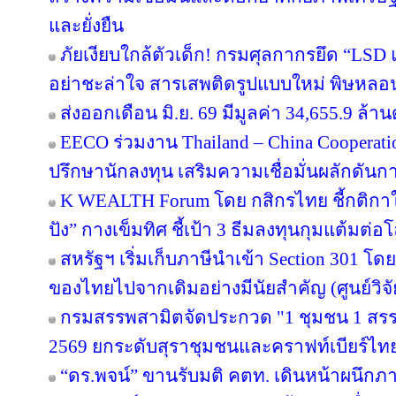
และยั่งยืน
ภัยเงียบใกล้ตัวเด็ก! กรมศุลกากรยึด “LSD
อย่าชะล่าใจ สารเสพติดรูปแบบใหม่ พิษหลอ
ส่งออกเดือน มิ.ย. 69 มีมูลค่า 34,655.9 ล
EECO ร่วมงาน Thailand – China Cooperati
ปรึกษานักลงทุน เสริมความเชื่อมั่นผลักดันการ
K WEALTH Forum โดย กสิกรไทย ชี้กติกาให
ปัง” กางเข็มทิศ ชี้เป้า 3 ธีมลงทุนกุมแต้มต่อโ
สหรัฐฯ เริ่มเก็บภาษีนำเข้า Section 301 โดย
ของไทยไปจากเดิมอย่างมีนัยสำคัญ (ศูนย์วิจั
กรมสรรพสามิตจัดประกวด "1 ชุมชน 1 สรร
2569 ยกระดับสุราชุมชนและคราฟท์เบียร์ไทยส
“ดร.พจน์” ขานรับมติ คตท. เดินหน้าผนึกภา