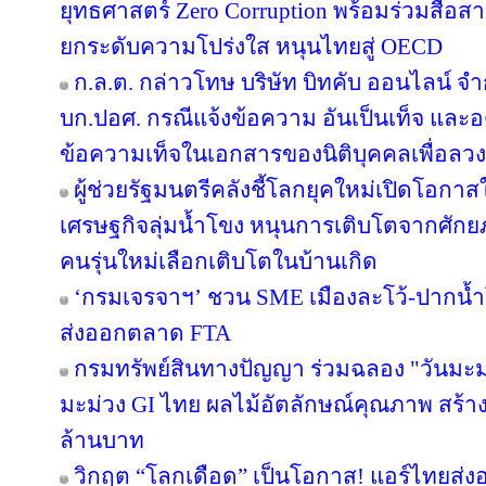
ยุทธศาสตร์ Zero Corruption พร้อมร่วมสื่
ยกระดับความโปร่งใส หนุนไทยสู่ OECD
ก.ล.ต. กล่าวโทษ บริษัท บิทคับ ออนไลน์ จ
บก.ปอศ. กรณีแจ้งข้อความ อันเป็นเท็จ และ
ข้อความเท็จในเอกสารของนิติบุคคลเพื่อลว
ผู้ช่วยรัฐมนตรีคลังชี้โลกยุคใหม่เปิดโอกาสใ
เศรษฐกิจลุ่มน้ำโขง หนุนการเติบโตจากศักยภ
คนรุ่นใหม่เลือกเติบโตในบ้านเกิด
‘กรมเจรจาฯ’ ชวน SME เมืองละโว้-ปากน้
ส่งออกตลาด FTA
กรมทรัพย์สินทางปัญญา ร่วมฉลอง "วันมะม
มะม่วง GI ไทย ผลไม้อัตลักษณ์คุณภาพ สร้าง
ล้านบาท
วิกฤต “โลกเดือด” เป็นโอกาส! แอร์ไทยส่ง