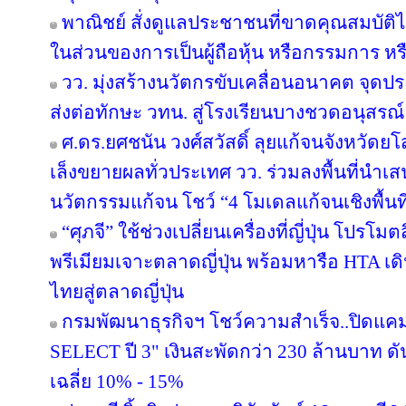
พาณิชย์ สั่งดูแลประชาชนที่ขาดคุณสมบัติไ
ในส่วนของการเป็นผู้ถือหุ้น หรือกรรมการ หรื
วว. มุ่งสร้างนวัตกรขับเคลื่อนอนาคต จุดปร
ส่งต่อทักษะ วทน. สู่โรงเรียนบางชวดอนุสรณ์
ศ.ดร.ยศชนัน วงศ์สวัสดิ์ ลุยแก้จนจังหวั
เล็งขยายผลทั่วประเทศ วว. ร่วมลงพื้นที่นำ
นวัตกรรมแก้จน โชว์ “4 โมเดลแก้จนเชิงพื้นที
“ศุภจี” ใช้ช่วงเปลี่ยนเครื่องที่ญี่ปุ่น โป
พรีเมียมเจาะตลาดญี่ปุ่น พร้อมหารือ HTA เ
ไทยสู่ตลาดญี่ปุ่น
กรมพัฒนาธุรกิจฯ โชว์ความสำเร็จ..ปิดแคมเ
SELECT ปี 3" เงินสะพัดกว่า 230 ล้านบาท ดั
เฉลี่ย 10% - 15%