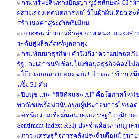
กรมทรัพย์สินทางปัญญา ชูอัตลักษณ์ GI “ผ้
ผสานสองเทคนิคการทอไว้ในผ้าผืนเดียว สะท
สร้างมูลค่าสู่ระดับพรีเมียม
เจาะช่องว่างการค้าสุขภาพ สนค. แนะผส
ระดับสู่ผลิตภัณฑ์มูลค่าสูง
กรมพัฒนาธุรกิจฯ คำนึงถึง ‘ความปลอดภัยข
รัฐและเอกชนที่เชื่อมโยงข้อมูลธุรกิจต้องไม่
โป๊ะแตกกลางแหลมฉบัง! สำแดง “ข้าวเหนียว
แข็ง 51 ตัน
ปิยนุช แนะ “ดิจิทัลและ AI” คือโอกาสให
พาณิชย์พร้อมสนับสนุนผู้ประกอบการไทยสู
ดัชนีความเชื่อมั่นอนาคตเศรษฐกิจภูมิภาค 
Sentiment Index: RSI) ประจำเดือนกรกฎาคม
ภาวะเศรษฐกิจการคลังประจำเดือนมิถุนาย