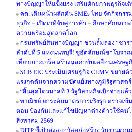
ทางปัญญาให้แข็งแรง เสริมศักยภาพธุรกิจเติบ
คต. เดินหน้าผลักดัน SMEs ไทย จัดกิจกรรม
ธุรกิจ – เปิดเวทีจับคู่การค้า – ศึกษาศักยภา
ความพร้อมสู่ตลาดโลก
กรมทรัพย์สินทางปัญญา ชวนลิ้มลอง “ชารา
ลำดับที่ 5 แห่งนนทบุรี! ชูอัตลักษณ์ชาโบรา
เที่ยวเกาะเกร็ด สร้างมูลค่าขับเคลื่อนเศรษฐ
SCB EIC ประเมินเศรษฐกิจ CLMV ขยายตั
แรงกดดันจากความขัดแย้งทางภูมิรัฐศาสตร์
“สิ้นสุดไตรมาสที่ 3 รัฐวิสาหกิจเบิกจ่ายแล
พาณิชย์ ยกระดับมาตรการเชิงรุก ตรวจเข้ม
ตอน ป้องกันและแก้ไขปัญหาต่างด้าวใช้คนไทย
สิงหาคม 2569
DITP ชี้เป้าส่งออกวัสดุก่อสร้าง รับงานตก