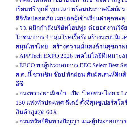
เรียนฟรี ทุกที่ ทุกเวลา พร้อมประกาศนียบั
ดิจิทัลปลอดภัย เผยยอดผู้เข้าเรียนล่าสุดทะลุ
วว. ผนึกกำลังบริษัทโฮปฟูล ต่อยอดงานวิจั
โภชนาการ 4 กลุ่มโรคเรื้อรัง สร้างระบบนิเว
สมุนไพรไทย - สร้างความมั่นคงด้านสุขภาพยั
APPTech EXPO 2026 เทคโนโลยีที่เหมาะส
EECO พาผู้ประกอบการ EEC Select Best Se
ส.ค. นี้ ชวนชิม ช๊อป พักผ่อน สัมผัสเสน่ห์สิ
อีซี
กระทรวงพาณิชย์ฯ...เปิด ‘ไทยช่วยไทย x Loc
130 แห่งทั่วประเทศ ดีเดย์ ตั้งงี่สุนซูเปอร์สโ
สินค้าสูงสุด 60%
กรมทรัพย์สินทางปัญญา แนะผู้ประกอบการ