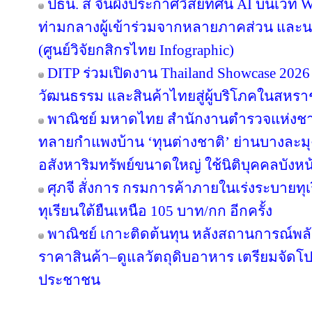
ปธน. สี จิ้นผิงประกาศวิสัยทัศน์ AI บนเวที 
ท่ามกลางผู้เข้าร่วมจากหลายภาคส่วน แล
(ศูนย์วิจัยกสิกรไทย Infographic)
DITP ร่วมเปิดงาน Thailand Showcase 202
วัฒนธรรม และสินค้าไทยสู่ผู้บริโภคในสหร
พาณิชย์ มหาดไทย สำนักงานตำรวจแห่งชา
ทลายกำแพงบ้าน ‘ทุนต่างชาติ’ ย่านบางละมุง
อสังหาริมทรัพย์ขนาดใหญ่ ใช้นิติบุคคลบังหน
ศุภจี สั่งการ กรมการค้าภายในเร่งระบายทุ
ทุเรียนใต้ยืนเหนือ 105 บาท/กก อีกครั้ง
พาณิชย์ เกาะติดต้นทุน หลังสถานการณ์พลังง
ราคาสินค้า–ดูแลวัตถุดิบอาหาร เตรียมจัดโป
ประชาชน