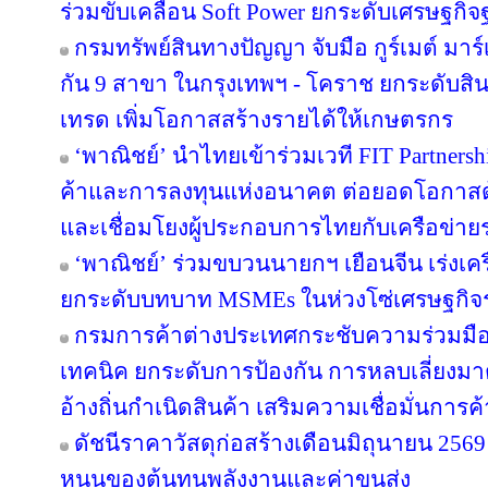
ร่วมขับเคลื่อน Soft Power ยกระดับเศรษฐกิ
กรมทรัพย์สินทางปัญญา จับมือ กูร์เมต์ มาร์
กัน 9 สาขา ในกรุงเทพฯ - โคราช ยกระดับสินค
เทรด เพิ่มโอกาสสร้างรายได้ให้เกษตรกร
‘พาณิชย์’ นำไทยเข้าร่วมเวที FIT Partner
ค้าและการลงทุนแห่งอนาคต ต่อยอดโอกาสด้
และเชื่อมโยงผู้ประกอบการไทยกับเครือข่า
‘พาณิชย์’ ร่วมขบวนนายกฯ เยือนจีน เร่งเค
ยกระดับบทบาท MSMEs ในห่วงโซ่เศรษฐกิจร
กรมการค้าต่างประเทศกระชับความร่วมมือ
เทคนิค ยกระดับการป้องกัน การหลบเลี่ย
อ้างถิ่นกำเนิดสินค้า เสริมความเชื่อมั่นการ
ดัชนีราคาวัสดุก่อสร้างเดือนมิถุนายน 25
หนุนของต้นทุนพลังงานและค่าขนส่ง