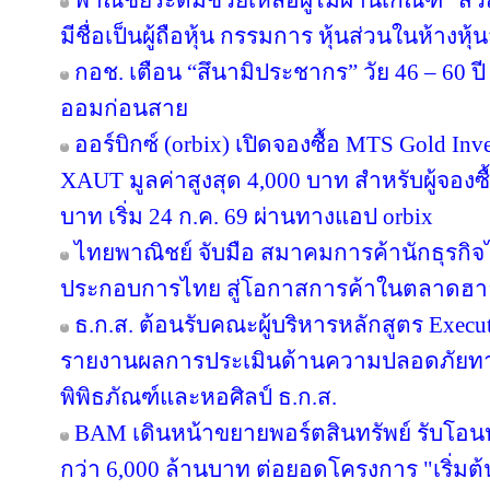
พาณิชย์ระดมช่วยเหลือผู้ไม่ผ่านเกณฑ์ “สวั
มีชื่อเป็นผู้ถือหุ้น กรรมการ หุ้นส่วนในห้างหุ้
กอช. เตือน “สึนามิประชากร” วัย 46 – 60 ปี 
ออมก่อนสาย
ออร์บิกซ์ (orbix) เปิดจองซื้อ MTS Gold In
XAUT มูลค่าสูงสุด 4,000 บาท สำหรับผู้จองซ
บาท เริ่ม 24 ก.ค. 69 ผ่านทางแอป orbix
ไทยพาณิชย์ จับมือ สมาคมการค้านักธุรกิจไ
ประกอบการไทย สู่โอกาสการค้าในตลาดฮ
ธ.ก.ส. ต้อนรับคณะผู้บริหารหลักสูตร Execut
รายงานผลการประเมินด้านความปลอดภัยทาง
พิพิธภัณฑ์และหอศิลป์ ธ.ก.ส.
BAM เดินหน้าขยายพอร์ตสินทรัพย์ รับโอน
กว่า 6,000 ล้านบาท ต่อยอดโครงการ "เริ่มต