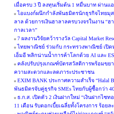
เมื่อครบ 3 ปี ลงทุนเริ่มต้น 1 หมื่นบาท ผ่าน
ไอแบงก์ผนึกกำลังพันธมิตรนักธุรกิจไทยมุส
ลาล ด้วยการเงินฮาลาลครบวงจรในงาน “ฮา
กาลเวลา”
7 ผลงานวิจัยคว้ารางวัล Capital Market Res
ไทยพาณิชย์ ร่วมกับ กระทรวงพาณิชย์ เปิดห
เอ็มอี พลิกน่านน้ำการค้าโลกด้วย AI และ E
คลังปรับปรุงเกณฑ์บัตรสวัสดิการพร้อมขย
ความสะดวกและลดภาระประชาชน
EXIM BANK ประกาศความสำเร็จ “Halal Bri
พันธมิตรจับคู่ธุรกิจ SMEs ไทยกับผู้ซื้อกว่า 
ธ.ก.ส. เปิดตัว 2 เงินฝากใหม่ “เงินฝากไซ
11 เดือน รับดอกเบี้ยเฉลี่ยทั้งโครงการ ร้อยละ