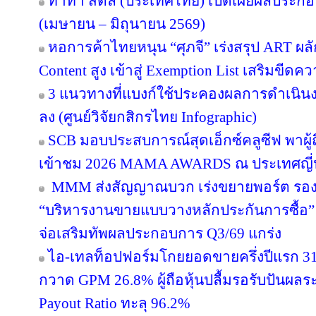
ทาทา สตีล (ประเทศไทย) เปิดเผยผลประกอ
(เมษายน – มิถุนายน 2569)
หอการค้าไทยหนุน “ศุภจี” เร่งสรุป ART ผลัก
Content สูง เข้าสู่ Exemption List เสริมข
3 แนวทางที่แบงก์ใช้ประคองผลการดำเนินงา
ลง (ศูนย์วิจัยกสิกรไทย Infographic)
SCB มอบประสบการณ์สุดเอ็กซ์คลูซีฟ พาผู
เข้าชม 2026 MAMA AWARDS ณ ประเทศญี่ปุ่
MMM ส่งสัญญาณบวก เร่งขยายพอร์ต รองรับอ
“บริหารงานขายแบบวางหลักประกันการซื้อ
จ่อเสริมทัพผลประกอบการ Q3/69 แกร่ง
ไอ-เทลท็อปฟอร์มโกยยอดขายครึ่งปีแรก 31
กวาด GPM 26.8% ผู้ถือหุ้นปลื้มรอรับปันผลร
Payout Ratio ทะลุ 96.2%