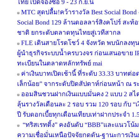
ไทย เปิดจองซื้อ 9 - 23 ก.ย.นี้
MTC สุดปลื้ม!คว้ารางวัล Best Social Bond
Social Bond 129 ล้านดอลลาร์สิงคโปร์ สะท้อ
ชาติ ยกระดับตลาดทุนไทยสู่เวทีสากล
FLE เดินสายโรดโชว์ 4 จังหวัด พบนักลงทุ
ผู้นำธุรกิจระบบน้ำครบวงจร ก่อนเสนอขาย IP
ทะเบียนในตลาดหลักทรัพย์ mai
ค่าเงินบาทเปิดเช้านี้ ที่ระดับ 33.33 บาทต่อ
เล็กน้อย” จากระดับปิดสัปดาห์ก่อนหน้า ณ ร
ออมสินชวนฝากเงินแบบมั่นคง 2 แบบ 2 สไตล
ลุ้นรางวัลเดือนละ 2 รอบ รวม 120 รอบ กับ 
ปี รับดอกเบี้ยทุกเดือนเทียบเท่าฝากประจำ 1.5
“ทริสเรทติ้ง” คงอันดับ “BBB”และแนวโน้
ความเชื่อมั่นเหนือปัจจัยกดดัน-ฐานะการเงินย