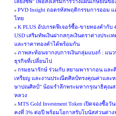
เลี้ยงชีพ” เพื่อส่งเสริมการวางแผนเกษียณข
PVD Insight ถอดรหัสพฤติกรรมการออม แ
ไทย
K PLUS อัปเกรดฟีเจอร์ซื้อ-ขายทองคำกับ 4
USD เสริมทัพเงินฝากสกุลเงินตราต่างประเทศ 
และราคาทองคำได้พร้อมกัน
ภาพสะท้อนจากงบการเงินกลุ่มแบงก์ : แน
ธุรกิจที่เปลี่ยนไป
กรมธนารักษ์ ร่วมกับ สยามพารากอน และศ
เหรียญ และงานประณีตศิลป์ทรงคุณค่าและหา
ษาปณศิลป์” น้อมรำลึกพระมหากรุณาธิคุณส
หลวง
MTS Gold Investment Token เปิดจองซื้อว
คงที่ 3% ต่อปี พร้อมโอกาสรับโบนัสส่วนต