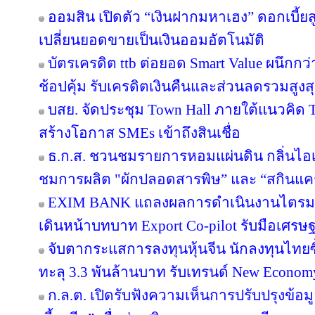
ออมสิน เปิดตัว “เงินฝากมหาเฮง” ดอกเบี้ยส
เปลี่ยนยอดขายเป็นเงินออมอัตโนมัติ
บัตรเครดิต ttb ต่อยอด Smart Value ผนึกกว
ช้อปคุ้ม รับเครดิตเงินคืนและส่วนลดรวมสูง
บสย. จัดประชุม Town Hall ภายใต้แนวคิด
สร้างโอกาส SMEs เข้าถึงสินเชื่อ
ธ.ก.ส. ชวนชมรายการหอมแผ่นดิน กลิ่นไอเ
ชมการผลิต "ผักปลอดสารพิษ” และ “สกินแ
EXIM BANK แถลงผลการดำเนินงานไตรมาส 2
เดินหน้าบทบาท Export Co-pilot รับมือเศรษฐ
จับตากระแสการลงทุนหุ้นจีน นักลงทุนไท
ทะลุ 3.3 พันล้านบาท รับเทรนด์ New Econom
ก.ล.ต. เปิดรับฟังความเห็นการปรับปรุงข้อ