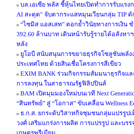
บล.เอเซีย พลัส ชี้หุ้นไทยเปิดทำการรับแรงก
AI สะดุด" จับตากระแสหมุนเวียนกลุ่ม TIP ด
“ไซมิส แอสเสท” ตอกย้ำวินัยทางการเงิน 
392.60 ล้านบาท เดินหน้ารับรู้รายได้อสังหาฯ–
หลัง
ยูโอบี สนับสนุนการขยายธุรกิจโซลูชันพลัง
ประเทศไทย ด้วยสินเชื่อโครงการสีเขียว
EXIM BANK ร่วมกิจกรรมสัมมนาธุรกิจแ
การลงทุน ในสาธารณรัฐฟิลิปปินส์
BAM เปิดมุมมองใหม่บนเวที Next Generatio
“สินทรัพย์” สู่ “โอกาส” ขับเคลื่อน Wellness 
ธ.ก.ส. ยกระดับวิสาหกิจชุมชนกลุ่มแปรรูปเ
วงศ์ เสริมแกร่งการผลิต การแปรรูป และบรรจุ
เกษตรพรีเมียม