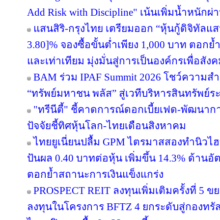
Add Risk with Discipline" เน้นเพิ่มน้ำหนักผ่
แสนสิริ-กรุงไทย เตรียมออก “หุ้นกู้ดิจิทัลแส
3.80]% จองซื้อขั้นต่ำเพียง 1,000 บาท ตอกย้ำ
และเท่าเทียม มุ่งมั่นสู่การเป็นองค์กรเพื่อสัง
BAM ร่วม IPAF Summit 2026 โชว์ความสำเร
“ทรัพย์มหาชน พลัส” สู่เวทีบริหารสินทรัพย์ระ
"ทรีนีตี้" ชี้คาดการณ์ดอกเบี้ยเฟด-พัฒนา
ปัจจัยชี้ทิศหุ้นโลก-ไทยเดือนสิงหาคม
ไทยยูเนี่ยนปลื้ม GPM ไตรมาสสองทำนิวไฮ
ปันผล 0.40 บาทต่อหุ้น เพิ่มขึ้น 14.3% ด้าน
ตอกย้ำสถานะการเงินแข็งแกร่ง
PROSPECT REIT ลงทุนเพิ่มเติมครั้งที่ 5 ข
ลงทุนในโครงการ BFTZ 4 ยกระดับสู่กองทร