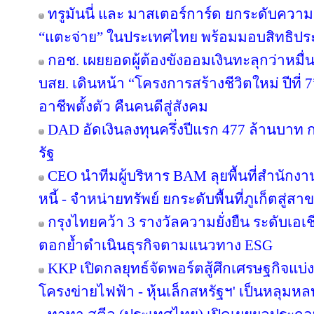
ทรูมันนี่ และ มาสเตอร์การ์ด ยกระดับความร
“แตะจ่าย” ในประเทศไทย พร้อมมอบสิทธิประโ
กอช. เผยยอดผู้ต้องขังออมเงินทะลุกว่าหมื่
บสย. เดินหน้า “โครงการสร้างชีวิตใหม่ ปีที่
อาชีพตั้งตัว คืนคนดีสู่สังคม
DAD อัดเงินลงทุนครึ่งปีแรก 477 ล้านบาท
รัฐ
CEO นำทีมผู้บริหาร BAM ลุยพื้นที่สำนักง
หนี้ - จำหน่ายทรัพย์ ยกระดับพื้นที่ภูเก็ตส
กรุงไทยคว้า 3 รางวัลความยั่งยืน ระดับเอเ
ตอกย้ำดำเนินธุรกิจตามแนวทาง ESG
KKP เปิดกลยุทธ์จัดพอร์ตสู้ศึกเศรษฐกิจแบ่งข
โครงข่ายไฟฟ้า - หุ้นเล็กสหรัฐฯ' เป็นหลุมหล