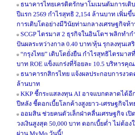
ธนาคารไทยเครดิตรักษาโมเมนตัมการเติ
ปีแรก 2569 กำไรสุทธิ 2,154 ล้านบาท เพิ่มขึ
การเติบโตอย่างมีวินัยท่ามกลางเศรษฐกิจท้
SCGP ไตรมาส 2 ธุรกิจในอินโดฯ พลิกทำกำไ
ปันผลระหว่างกาล 0.40 บาท/หุ้น รุกลงทุนเส
“กรุงไทย” เติบโตยั่งยืน กำไรสุทธิไตรมาสท
บาท ROE แข็งแกร่งที่ร้อยละ 10.5 บริหารคุ
ธนาคารกสิกรไทย แจ้งผลประกอบการงวดครึ่
ล้านบาท
KKP ชี้กระแสลงทุน AI อาจแบกตลาดได้อีกแค่ 
ปีหลัง ชี้ดอกเบี้ยโลกค้างสูงยาว-เศรษฐกิจไ
ออมสิน ช่วยคนตัวเล็กฝ่าคลื่นเศรษฐกิจ เปิด
วงเงินสูงสุด 50,000 บาท ดอกเบี้ยต่ำ ไม่ต้อ
ผ่าน MyMo วันนี้!