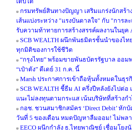
เติบโต
กรมทรัพย์สินทางปัญญา เสริมแกร่งนักสร้
เส้นแบ่งระหว่าง "แรงบันดาลใจ" กับ "การละเ
รับความท้าทายการสร้างสรรค์ผลงานในยุค 
SCB WEALTH ผนึกพันธมิตรชั้นนำของไทย คั
ทุกมิติของการใช้ชีวิต
“กรุงไทย” พร้อมขายพันธบัตรรัฐบาล ออม
“เป๋าตัง” ดีเดย์ 31 ก.ค. นี้
Marsh ประกาศการเข้าถือหุ้นทั้งหมดในธุร
SCB WEALTH ชี้ธีม AI ครึ่งปีหลังยังไปต่อ 
แนะไม่ลงทุนตามกระแส เน้นบริษัทที่สร้าง
กอช. ชวนสมาชิกสมัคร ‘Direct Debit’ หักบัญ
วันที่ 5 ของเดือน หมดปัญหาลืมออม! ไม่พล
EECO ผนึกกำลัง ธ.ไทยพาณิชย์ เชื่อมโยงนั