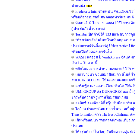
ซิเลซติกา ขยายการดำเนินงานในประเท
ตำแหน่ง
Predator x Intel ชวนแฟน VALORANT ไท
พร้อมกิจกรรมสุดพิเศษตลอดทัวร์นาเมนต์
มิสเตอร์. ดี.ไอ.วาย. ฉลอง 10 ปี ยกร
ผู้ประสบภัยทั่วประเทศ
Toshiba เปิดตัวซีรีส์ T33 ยกระดับการดู
“ห้างเซ็นทรัล” เดินหน้าสนับสนุนแบร
ประสบการณ์รันนิ่งแวร์สู่ Urban Active 
พร้อมเปิดตัวคอลเลกชันให
WASH ฉลอง 8 ปี WashXpress จัดแคมเปญใ
เริ่ม 1 – 31 ส.ค. นี้
พลิกโฉมวงการทำความสะอาด! NIA หนุน B
เมกาบางนา ชวนสมาชิกเมกา สไมล์ รีวอร
MILK IN BLOOM” ใช้คะแนนสะสมแลกรับฟรี!
แกร็บฟู้ด เผยออเดอร์ไอศกรีมโต 70% รับ
UMI GROUP ส่ง DURAGRES ตอกย้ำผู้น
ยกระดับความหรูหราพร้อมสุขอนามัย
ออนิกซ์ ฮอสพิทาลิตี้ กรุ๊ป จับมือ แกร
ไลอ้อน ประเทศไทย ตอกย้ำความเป็นผู้น
Transformation คว้า The Best Chairman Awar
เซ็นทรัลพัฒนา รุกตลาดนักท่องเที่ยวเกา
ประเทศ
โค้งสุดท้าย! ไทวัสดุ อัดฉีดความคุ้มส่