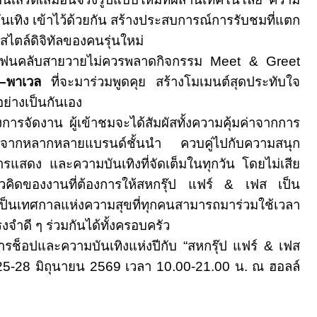
นเทิง เข้าไว้ด้วยกัน สร้างประสบการณ์การรับชมที่แตก
ไตล์ดิจิทัลของคนรุ่นใหม่
แฟนคลับสายวายไม่ควรพลาดกิจกรรม
Meet & Greet
์–พาเวล
ที่จะมาร่วมพูดคุย สร้างโมเมนต์สุดประทับใจ
ย่างเป็นกันเอง
การจัดงาน ผู้เข้าชมจะได้สัมผัสทั้งความคุ้มค่าจากการ
เศษจากหลากหลายแบรนด์ชั้นนำ ควบคู่ไปกับความสนุก
รแสดง และความบันเทิงที่จัดเต็มในทุกวัน โดยไม่เสีย
วคิดของงานที่ต้องการให้สหกรุ๊ป แฟร์
&
เฟส เป็น
ป็นเทศกาลแห่งความสุขที่ทุกคนสามารถมาร่วมใช้เวลา
จำดี ๆ ร่วมกันได้ทั้งครอบครัว
ช็อปและความบันเทิงแห่งปีกับ “สหกรุ๊ป แฟร์
&
เฟส
25
-
28
มิถุนายน
2569
เวลา
10
.
00
-
21
.
00
น. ณ ฮอลล์
า