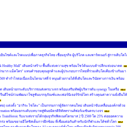
ผยอินไซต์และโรดแมปเพื่อภาคธุรกิจไทย เชื่อมธุรกิจ ผู้บริโภค และพาร์ทเนอร์ สู่การเติบโตไ
 & Healthy Mall" เดินหน้าสร้าง พื้นที่แห่งความสุข พร้อมโชว์ต้นแบบค้าปลีกแห่งอนาคต
รักมาก แม็คโคร" แทนคำขอบคุณลูกค้าและผู้ประกอบการไทยที่ร่วมเติบโตเคียงข้างกันมา
69 ทำกำไรต่อเนื่องเป็นไตรมาสที่ 6 หนุนด้วยรายได้ที่เติบโตและวินัยทางการเงิน พร้อม
ท เดินหน้ายกระดับบริการขนส่งครบวงจร พร้อมเสริมทัพผู้บริหารดัน synergy ในเครือ
รีนดีไซน์ร่วมพัฒนาโซลูชันบรรจุภัณฑ์และเฟอร์นิเจอร์รักษ์โลก สร้างคุณค่าความยั่งยืนให้
ศไทย) แต่งตั้ง “อากิระ ไซโตะ” เป็นกรรมการผู้จัดการคนใหม่ เดินหน้าขับเคลื่อนองค์กรด้วย
sformation พร้อมยกระดับบทบาทสู่พันธมิตรดิจิทัลทรานส์ฟอร์เมชันครบวงจร
และ TrainHeroic รับแรงส่งรายได้กลุ่มธุรกิจฟิตเนสไตรมาส 2 ปี 2569 โต 25% ต่อยอดความ
ร่ง พร้อมขยายอีโคซิสเต็มการฝึกซ้อม ที่เชื่อมต่อกันสำหรับนักกีฬาและโค้ชทั่วโลก