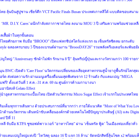
ศไทย รองรับการเติบโตของ AI และคลาวด์ทั่วโลก เตรียมเปิดรับวิศวกรมากกว่า 500
ย ลุ้นบินสู่ปูซาน เชียร์ศึก VCT Pacific Finals Busan ประเทศเกาหลีใต้ แบบติดขอบสนาม
ะดับ ‘MR. D.I.Y. Cares’ ผนึกกำลังสภากาชาดไทย ลงนาม MOU 3 ปี เสริมความพร้อมช่วยเหลื
แลเสื้อผ้าในทุกขั้นตอน
นด์ไทยศักยภาพ จับมือ “BROOO” เปิดแฟลกชิปสโตร์แห่งแรก ณ เซ็นทรัลชิดลม ยกระดับ
Lifestyle ฉลองครบรอบ 5 ปีของแบรนด์ผ่านงาน “BroooDAY26” รวมพลังครีเอเตอร์และพันธมิ
หญ่ "Anniversary ซักผ้าไม่พัก รักนาน 8 ปี" ลุ้นทริปญี่ปุ่นและรางวัลรวมกว่า 100 รายก
WC เปิดตัว 'Care Floor' นวัตกรรมเปลี่ยนของเสียอุตสาหกรรมสู่น้ำยาถูพื้นรักษ์โลกสุดล
์ด ส่งต่อความรัก ผ่านเมนูเครื่องดื่มนมสุดพิเศษจาก 12 ร้านดัง กับแคมเปญ “MEGA
 ตั้งแต่วันที่ 1 ส.ค.–31 ส.ค. 69 ณ ศูนย์การค้าเมกาบางนา
อานิสงส์ Gelato Effect
ำอุตสาหกรรมกระเบื้องไทย เปิดตัวนวัตกรรม Micro Sugar Effect เจ้าแรกในประเทศไทย
็บ เติมเต็มทุกการเดินทาง ด้วยประสบการณ์ที่มากกว่า ภายใต้แนวคิด “More of What You Lo
ำด้านนวัตกรรม เดินหน้าขับเคลื่อนองค์กรด้วยเทคโนโลยีปัญญาประดิษฐ์ (AI) และ Digita
d ปีที่ 11
หลี จับมือ KTPA ชูซอฟต์พาวเวอร์ “อาหารไทย” ผ่าน ‘เซ็นทรัล ฟู้ด’ ในเมืองท่องเที่ยวทั่ว
งท้ายแคมเปญใหญ่แห่งปี ‘ไทวัสดุ ฉลอง 16 ปี แจก 16 ล้าน’ จัดหนักสิทธิ์ลุ้นโชค x2 พร้อมแท