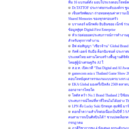
ทีม 16 แบรนด์ดัง มอบโปรแรงตอบโจทย์คนรัก
Dr.TATTOF ประกาศยกระดับองค์กร ชูแน
เซ็นทรัลพัฒนา ถ่ายทอดคุณค่าความเป็น
Shared Memories ของทุกครอบครัว
บราเดอร์ ผนึกพลัง ยิบอินซอย เน็กซ์ ร่
ข้อมูลสู่ยุค Digital-First Enterprise
หัวเว่ยต่อยอดประสบการณ์การทำงานยุค 
สำหรับทุกการทำงาน
อีฟ ต่อสัญญา "เซียวจ้าน" Global Brand A
กัลฟ์ เอดจ์ จับมือ ค็อกนิแซนท์ ประกาศ
ประเทศไทย ผสานโครงสร้างพื้นฐานดิจิทั
ไทยสู่ผู้นำเศรษฐกิจ AI ใ
ส.อ.ท. เปิดเวที “Thai Digital and AI A
gamescom asia x Thailand Game Show 
ตอบโจทย์อุตสาหรรมเกมแบบครบวงจร เอาใจ
EKA Global มองครึ่งปีหลัง 2569 ตลาดบ
ออกอาหารไทยโต
โลตัส คว้า No.1 Brand Thailand 2 ปี
ประสบการณ์ใหม่ที่หาที่ไหนไม่ได้อย่าง The
LPN ดึง Lucky Suki ปักหมุด ลุมพินี มาร
ตอกย้ำความสำเร็จต่อเนื่องเป็นปีที่
คนสามารถเป็นศิลปินได้!! ชวนปลดล็อกความ
กรกฎาคม
ภาคีวิชาการชง 4 ข้อเสนอ ยกระดับระบบเ