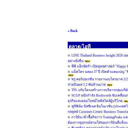
« Back
ตลาด/ไอที
LINE Thailand Business Insight 2026 เ
อย่างยั่งยืน
ซีพี แอ็กซ์ตร้า เปิดยุทธศาสตร์ "Happy
แม็คโคร ฉลอง 37 ปี เปิดตัวแคมเปญ "
ทรู คอร์ปอเรชั่น รายงานงบไตรมาส 2/25
จ่ายปันผล 5.2 พันล้านบาท
TPL ปรับโครงสร้างการบริหารกลุ่มบริษั
SCGP ผนึกกำลัง Rockworth ขับเคลื่อนก
ธุรกิจและตอบโจทย์ไลฟ์สไตล์ผู้บริโภค
ฟูจิฟิล์ม บิสซิเนส อินโนเวชั่น (ประเท
กลยุทธ์ Customer-Centric Business Tran
การ์มิน เข้าซื้อกิจการ TrainingPeaks 
ต้องการอุปกรณ์สวมใส่ของการ์มินที่แข็งแก