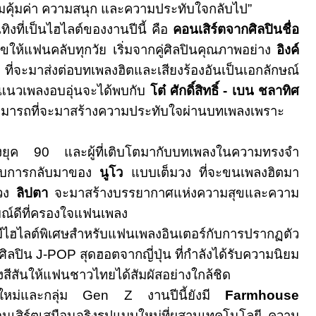
ความคุ้มค่า ความสนุก และความประทับใจกลับไป”
ิงที่เป็นไฮไลต์ของงานปีนี้ คือ
คอนเสิร์ตจากศิลปินชื่อ
ขให้แฟนคลับทุกวัย เริ่มจากคู่ศิลปินคุณภาพอย่าง
อิงค์
ที่จะมาส่งต่อบทเพลงฮิตและเสียงร้องอันเป็นเอกลักษณ์
แนวเพลงอบอุ่นจะได้พบกับ
โต๋ ศักดิ์สิทธิ์ - เบน ชลาทิศ
มารถที่จะมาสร้างความประทับใจผ่านบทเพลงเพราะ
ลงยุค
90
และผู้ที่เติบโตมากับบทเพลงในความทรงจำ
กับการกลับมาของ
นูโว
แบบเต็มวง ที่จะขนเพลงฮิตมา
่วง
ลิปตา
จะมาสร้างบรรยากาศแห่งความสุขและความ
ณ์ดีที่ครองใจแฟนเพลง
ีไฮไลต์พิเศษสำหรับแฟนเพลงอินเตอร์กับการปรากฏตัว
ศิลปิน
J
-
POP
สุดฮอตจากญี่ปุ่น ที่กำลังได้รับความนิยม
งสีสันให้แฟนชาวไทยได้สัมผัสอย่างใกล้ชิด
่นใหม่และกลุ่ม
Gen Z
งานปีนี้ยังมี
Farmhouse
เสิร์ตเสมือนจริงรูปแบบใหม่ที่ผสานเทคโนโลยี ความ