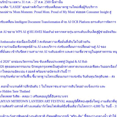
บ้าน เฉพาะ 31 ก.ค. – 27 ส.ค. 2569 นี้เท่านั้น
วคิด “LASER” คุณค่าหลักในการขับเคลื่อนมาตรฐานใหม่เพื่อผู้รับบริการ
แม่ผ่าน 'Mom Moments: Proud Mom. Proud of My Mom' ต่อยอด Consumer Insight สู่
วมขับเคลื่อน Intelligent Document Transformation ด้วย AI OCR Platform ยกระดับการจัดการ
AI ขยาย WPS AI สู่ HUAWEI MatePad หลากหลายรุ่น ยกระดับแท็บเล็ตสู่ผู้ช่วยอัจฉริยะ
mbassador ต่อเนื่องเป็นปีที่ 3 สะท้อนความเชื่อมั่นที่เติบโตไปด้วยกัน
ความร่วมมือเชิงกลยุทธ์ด้าน AI และบริการ เร่งขับเคลื่อนการเปลี่ยนผ่านสู่ AI ของ
ลที่มั่นคง เข้ากับขีดความสามารถ AI ระดับองค์กร และความเชี่ยวชาญในอุตสาหกรรม หน
ward 2026” ยกย่องนวัตกรรมไทย ขับเคลื่อนประเทศสู่ Digital & AI Hub
2026 สุดยอดมหกรรมเกม ปักหมุดกรุงเทพเป็นศูนย์กลางตลาดเกมแห่งเอเชียตะวันออกเฉียงใ
คอเกมอัดแน่น 4 ฮอลล์ พร้อมขายบัตรแล้ววันนี้ !!!
รรจุภัณฑ์อาหารเริ่มฟื้น ชี้มาตรฐานโลกเปลี่ยนเกมการแข่งขัน รับต้นทุนวัตถุดิบลด – ส่ง
ซ้อน ตอกย้ำแบรนด์ค้าปลีกอันดับ 1 ในใจมหาชน ผ่านการเติบโตอย่างแข็งแกร่ง และ
 Hidden Taste Thailand
์เก็ตเพลส รังสิต - คลอง 1 เสริมคอมมูนิตี้ฮับครบวงจร
 5 SAMYAN MITRTOWN LANTERN ART FESTIVAL คอมมูนิตี้ศิลปะสุดยิ่งใหญ่ งานเดียวที่ท
คิดสร้างสรรค์ สร้างแลนด์มาร์กโคมไฟเพ้นท์มือชิ้นเดียวในโลกกว่า 4,000 ใบ วันนี้ – 3
ฝ้าระวังสารพิษตกค้างระดับชาติ เปิดผลศึกษากรณี “พริก–ส้ม” ชี้ช่องว่างกลางน้ำ ทำให้