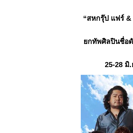
“สหกรุ๊ป แฟร์
ยกทัพศิลปินชื่อด
25
-
28
มิ.