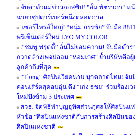
จับตาตัวแม่ข่าวกอสซิป! "อั้ม พัชราภา" 
ฉายาซุปตาร์เบอร์หนึ่งตลอดกาล
เซอร์ไพรส์ใหญ่! “หนุ่ม กรรชัย” จับมือ 88TH
พรีเซ็นเตอร์ใหม่ LYO MY COLOR
.“ชมพู ฟรุตตี้” ลั่นไม่ยอมความ! จับมือตำ
กวาดล้างเพจปลอม “หอมเกศ” ย้ำบริษัทคือผู้เ
ลูกค้าถึงที่สุด
“Tlong” ศิลปินเวียดนาม บุกตลาดไทย! จับม
คอนเสิร์ตสุดอบอุ่น ดึง “เก่ง ธชย” ร่วมร้องเว
ใหม่ปังข้าม 3 ประเทศ
สวธ. จัดพิธีทำบุญอุทิศส่วนกุศลให้ศิลปิน
หัวข้อ “ศิลปินแห่งชาติกับการสร้างศิลปินขอ
ศิลปินแห่งชาติ