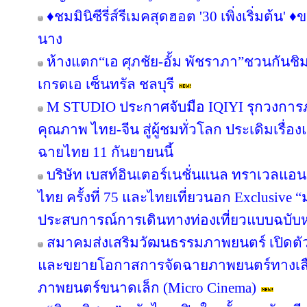
♦️ชมมินิซีรี่ส์รีเมคสุดฮอต '30 เพิ่งเริ่มต้น' ♦
นาง
ห้างแตก“เอ ศุภชัย-อั้ม พัชราภา”ชวนกันชิ
เกรดเอ เซ็นทรัล ชลบุรี
M STUDIO ประกาศจับมือ IQIYI รุกวงการ
คุณภาพ ไทย-จีน สู่ผู้ชมทั่วโลก ประเดิมเรื่อ
ฉายไทย 11 กันยายนนี้
บริษัท เบสท์อินเตอร์เนชั่นแนล ทราเวลแอนด
ไทย ครั้งที่ 75 และไทยเที่ยวนอก Exclusive “ม
ประสบการณ์การเดินทางท่องเที่ยวแบบฉบับห
สมาคมส่งเสริมวัฒนธรรมภาพยนตร์ เปิดตัว
และขยายโอกาสการจัดฉายภาพยนตร์ทางเลื
ภาพยนตร์ขนาดเล็ก (Micro Cinema)