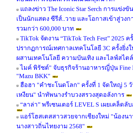
แถลงข่าว The Iconic Star Serch การแข่งขั
เป็นนักแสดง ซีรีส์..วาย และโอกาสเข้าสู่วงกา
รวมกว่า 600,000 บาท
TikTok จัดงาน “TikTok Tech Fest” 2025 ค
ปรากฏการณ์เทศกาลเทคโนโลยี 3C ครั้งยิ่งใ
ผสานเทคโนโลยี ความบันเทิง และไลฟ์สไตล์ ไ
ไมค์ พิรัชต์" จับธุรกิจร้านอาหารญี่ปุ่น Fin
"Mazu BKK"
ฮือฮา "คำชะโนดโลก" ครั้งที่ 1 จัดใหญ่ 5 วั
เหงียน" นำทัพนางรำบวงสรวงสุดอลังการ
“ลาล่า” พรีเซนเตอร์ LEVEL S เผยเคล็ดล
แอร์โฮสเตสสาวสวยจากเชียงใหม่ "น้องนานะ
นางสาวถิ่นไทยงาม 2568"