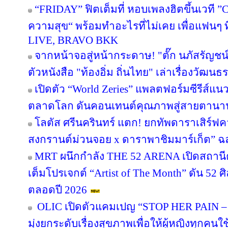
“FRIDAY” ฟิตเต็มที่ หอบเพลงฮิตขึ้นเวที ”
ความสุข“ พร้อมทำอะไรที่ไม่เคย เพื่อแฟนๆ ที่คุ
LIVE, BRAVO BKK
จากหน้าจอสู่หน้ากระดาษ! "ตั๊ก นภัสรัญชน
ตัวหนังสือ "ท้องอิ่ม ถิ่นไทย" เล่าเรื่องวัฒ
เปิดตัว “World Zeries” แพลตฟอร์มซีรีส์แนวต
ตลาดโลก ดันคอนเทนต์คุณภาพสู่สายตานา
โลตัส ศรีนครินทร์ แตก! ยกทัพดาราเสิร์ฟ
สงกรานต์ม่วนจอย x ดาราพาชิมมาร์เก็ต” ฉล
MRT ผนึกกำลัง THE 52 ARENA เปิดสถานีค
เต็มโปรเจกต์ “Artist of The Month” ดัน 52 ศิ
ตลอดปี 2026
OLIC เปิดตัวแคมเปญ “STOP HER PAIN – เข
มุ่งยกระดับเรื่องสุขภาพเพื่อให้ผู้หญิงทุกคนใ