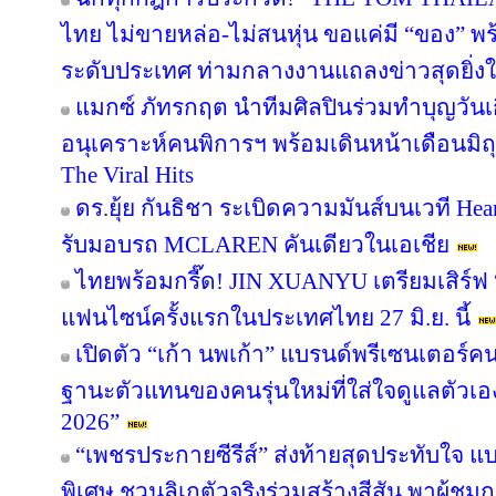
ไทย ไม่ขายหล่อ-ไม่สนหุ่น ขอแค่มี “ของ” 
ระดับประเทศ ท่ามกลางงานแถลงข่าวสุดยิ่ง
แมกซ์ ภัทรกฤต นำทีมศิลปินร่วมทำบุญวันเกิ
อนุเคราะห์คนพิการฯ พร้อมเดินหน้าเดือนมิ
The Viral Hits
ดร.ยุ้ย กันธิชา ระเบิดความมันส์บนเวที Hea
รับมอบรถ MCLAREN คันเดียวในเอเชีย
ไทยพร้อมกรี๊ด! JIN XUANYU เตรียมเสิร์
แฟนไซน์ครั้งแรกในประเทศไทย 27 มิ.ย. นี้
เปิดตัว “เก้า นพเก้า” แบรนด์พรีเซนเตอร์
ฐานะตัวแทนของคนรุ่นใหม่ที่ใส่ใจดูแลตัวเอ
2026”
“เพชรประกายซีรีส์” ส่งท้ายสุดประทับใจ แบ
พิเศษ ชวนลิเกตัวจริงร่วมสร้างสีสัน พาผู้ชมกล