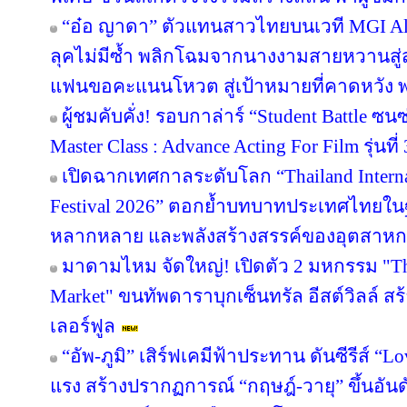
“อ๋อ ญาดา” ตัวแทนสาวไทยบนเวที MGI All 
ลุคไม่มีซ้ำ พลิกโฉมจากนางงามสายหวานสู่
แฟนขอคะแนนโหวต สู่เป้าหมายที่คาดหวัง พร
ผู้ชมคับคั่ง! รอบกาล่าร์ “Student Battle ซ
Master Class : Advance Acting For Film รุ่นที่ 
เปิดฉากเทศกาลระดับโลก “Thailand Inter
Festival 2026” ตอกย้ำบทบาทประเทศไทยในฐ
หลากหลาย และพลังสร้างสรรค์ของอุตสาห
มาดามไหม จัดใหญ่! เปิดตัว 2 มหกรรม "The 
Market" ขนทัพดาราบุกเซ็นทรัล อีสต์วิลล์ ส
เลอร์ฟูล
“อัพ-ภูมิ” เสิร์ฟเคมีฟ้าประทาน ดันซีรีส์ “Lo
แรง สร้างปรากฏการณ์ “กฤษฎ์-วายุ” ขึ้นอันดับ