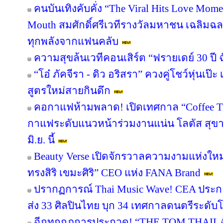
คนบันเทิงคับคั่ง “The Viral Hits Love Mom
Mouth สมศักดิ์ศรีเวทีรางวัลมหาชน เฉลิมฉ
ทุกพลังจากแฟนคลับ
ความสุขล้นเวทีคอนเสิร์ต “ฟรายเดย์ 30 ปี 
“โอ๋ ภัคจีรา - ดิว อริสรา” ควงคู่โชว์หุ่น
สูตรใหม่สายกินดึก
คอกาแฟห้ามพลาด! เปิดเทศกาล “Coffee T
กาแฟระดับแนวหน้าร่วมงานแน่น โลตัส สุขาภ
มิ.ย. นี้
Beauty Verse เปิดจักรวาลความงามแห่งใหม
ทรงสิริ เขมะศิริ” CEO แห่ง FANA Brand
ปรากฏการณ์ Thai Music Wave! CEA ประก
ส่ง 33 ศิลปินไทย บุก 34 เทศกาลดนตรีระดับโ
ฉีกทุกกฎการประกวด! “THE TOM THAIL