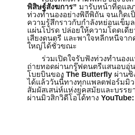
พิสิษฐ์สังฆการ”
มารับหน้าที่ดูแ
ท่วงทำนองอย่างพิถีพิถัน จนเกิดเ
ความรู้สึกราวกับกำลังหย่อนเข็ม
แผ่นโปรด ปล่อยให้ความโดดเดี่ย
เสียงดนตรี และพาใจหลีกหนีจาก
ใหญ่ได้ชั่วขณะ
ร่วมเปิดใจรับฟังท่วงทำนองแ
ถ่ายทอดผ่านกรู๊ฟดนตรีแสนอบอุ
โบยบินของ
The Butterfly
ผ่านซิ
ได้แล้ววันนี้ทางทุกแพลตฟอร์มมิว
สัมผัสเสน่ห์แห่งยุคสมัยและบรร
ผ่านมิวสิกวิดีโอได้ทาง
YouTube: