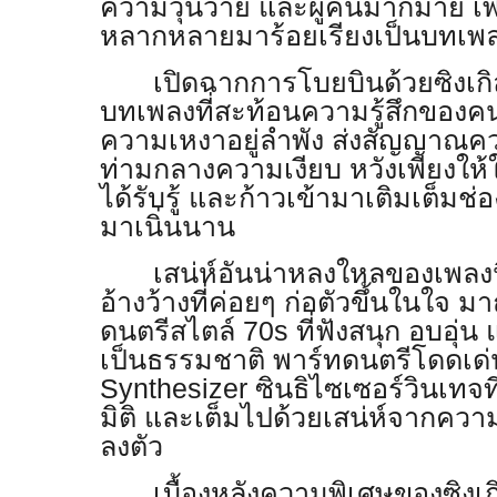
ความวุ่นวาย และผู้คนมากมาย เพื่อ
หลากหลายมาร้อยเรียงเป็นบทเพ
เปิดฉากการโบยบินด้วยซิงเ
บทเพลงที่สะท้อนความรู้สึกของคนเ
ความเหงาอยู่ลำพัง ส่งสัญญาณค
ท่ามกลางความเงียบ หวังเพียงให
ได้รับรู้ และก้าวเข้ามาเติมเต็มช่อ
มาเนิ่นนาน
เสน่ห์อันน่าหลงใหลของเพลงน
อ้างว้างที่ค่อยๆ ก่อตัวขึ้นในใจ ม
ดนตรีสไตล์ 70s ที่ฟังสนุก อบอุ
เป็นธรรมชาติ พาร์ทดนตรีโดดเด่
Synthesizer ซินธิไซเซอร์วินเทจท
มิติ และเต็มไปด้วยเสน่ห์จากควา
ลงตัว
เบื้องหลังความพิเศษของซิงเกิ