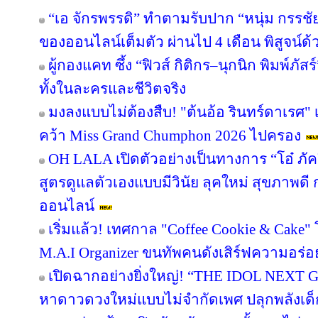
“เอ จักรพรรดิ” ทำตามรับปาก “หนุ่ม กรรช
ของออนไลน์เต็มตัว ผ่านไป 4 เดือน พิสูจน์ด
ผู้กองแคท ซึ้ง “ฟิวส์ กิติกร–นุกนิก พิมพ์ภัสร
ทั้งในละครและชีวิตจริง
มงลงแบบไม่ต้องสืบ! "ต้นอ้อ รินทร์ดาเรศ" เ
คว้า Miss Grand Chumphon 2026 ไปครอง
OH LALA เปิดตัวอย่างเป็นทางการ “โอ๋ ภั
สูตรดูแลตัวเองแบบมีวินัย ลุคใหม่ สุขภาพ
ออนไลน์
เริ่มแล้ว! เทศกาล "Coffee Cookie & Cake" 
M.A.I Organizer ขนทัพคนดังเสิร์ฟความอร่อย
เปิดฉากอย่างยิ่งใหญ่! “THE IDOL NEXT 
หาดาวดวงใหม่แบบไม่จำกัดเพศ ปลุกพลังเด็