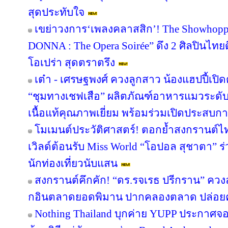
สุดประทับใจ
เขย่าวงการ‘เพลงคลาสสิก’! The Showhoppe
DONNA : The Opera Soirée” ดึง 2 ศิลปินไทย
โอเปร่า สุดตราตรึง
เต๋า - เศรษฐพงศ์ ควงลูกสาว น้องแฮปปี้เปิด
“ชุมทางเชฟเสือ” ผลิตภัณฑ์อาหารแมวระดับพ
เนื้อแท้คุณภาพเยี่ยม พร้อมร่วมเปิดประสบการ
โมเมนต์ประวัติศาสตร์! ตอกย้ำสงกรานต์ไ
เวิลด์ต้อนรับ Miss World “โอปอล สุชาตา” 
นักท่องเที่ยวนับแสน
สงกรานต์คึกคัก! “ดร.รจเรธ ปรีกราน” ควงล
กอินตลาดยอดพิมาน ปากคลองตลาด ปล่อยค
Nothing Thailand บุกค่าย YUPP ประกาศจอ