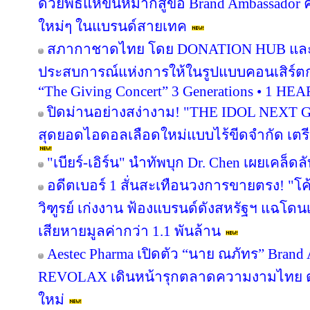
ด้วยพิธีแห่ขันหมากสู่ขอ Brand Ambassado
ใหม่ๆ ในแบรนด์สายเทค
สภากาชาดไทย โดย DONATION HUB และเวิร
ประสบการณ์แห่งการให้ในรูปแบบคอนเสิร์ตก
“The Giving Concert” 3 Generations • 1 HE
ปิดม่านอย่างสง่างาม! "THE IDOL NEXT
สุดยอดไอดอลเลือดใหม่แบบไร้ขีดจำกัด เตรีย
"เบียร์-เอิร์น" นำทัพบุก Dr. Chen เผยเคล็ดล
อดีตเบอร์ 1 สั่นสะเทือนวงการขายตรง! "โค
วิฑูรย์ เก่งงาน ฟ้องแบรนด์ดังสหรัฐฯ แฉโด
เสียหายมูลค่ากว่า 1.1 พันล้าน
Aestec Pharma เปิดตัว “นาย ณภัทร” Bran
REVOLAX เดินหน้ารุกตลาดความงามไทย ตอ
ใหม่