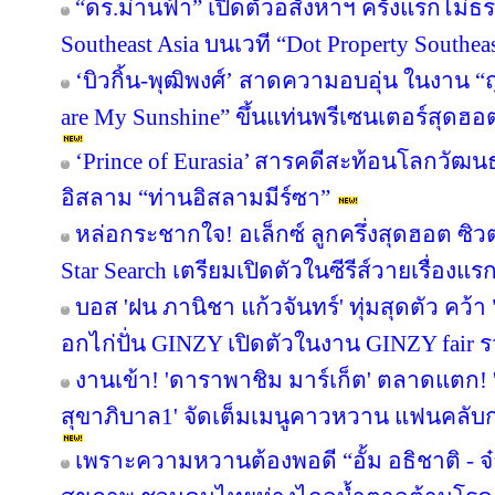
“ดร.ม่านฟ้า” เปิดตัวอสังหาฯ ครั้งแรกไม่ธ
Southeast Asia บนเวที “Dot Property Southea
‘บิวกิ้น-พุฒิพงศ์’ สาดความอบอุ่น ในงาน “ถ
are My Sunshine” ขึ้นแท่นพรีเซนเตอร์สุดฮอ
‘Prince of Eurasia’ สารคดีสะท้อนโลกวัฒ
อิสลาม “ท่านอิสลามมีร์ซา”
หล่อกระชากใจ! อเล็กซ์ ลูกครึ่งสุดฮอต ซ
Star Search เตรียมเปิดตัวในซีรีส์วายเรื่องแร
บอส 'ฝน ภานิชา แก้วจันทร์' ทุ่มสุดตัว คว
อกไก่ปั่น GINZY เปิดตัวในงาน GINZY fair 
งานเข้า! 'ดาราพาชิม มาร์เก็ต' ตลาดแตก!
สุขาภิบาล1' จัดเต็มเมนูคาวหวาน แฟนคลับกร
เพราะความหวานต้องพอดี “อั้ม อธิชาติ - จ๋า