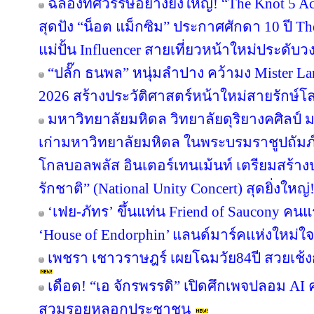
ฉลองทศวรรษอย่างยิ่งใหญ่! “The Knot 5 Act
สุดปัง “น็อต แม็กซิม” ประกาศศักดา 10 ปี Th
แม่ปั้น Influencer สายเที่ยวหน้าใหม่ประดับ
“ปลั๊ก ธนพล” หนุ่มลำปาง คว้ามง Mister Lan
2026 สร้างประวัติศาสตร์หน้าใหม่สายรักษ์โ
มหาวิทยาลัยมหิดล วิทยาลัยดุริยางคศิลป์
เก่ามหาวิทยาลัยมหิดล ในพระบรมราชูปถัมภ์
โกลบอลพลัส อินเตอร์เทนเม้นท์ เตรียมสร้า
รักชาติ” (National Unity Concert) สุดยิ่งใ
‘เฟย-ภัทร’ ขึ้นแท่น Friend of Saucony ค
‘House of Endorphin’ แลนด์มาร์คแห่งใหม่ใจ
เพชรา เชาวราษฎร์ เผยโฉมวัย84ปี สวยเช้ง
เดือด! “เอ จักรพรรดิ” เปิดศึกเพจปลอม AI
สวมรอยหลอกประชาชน