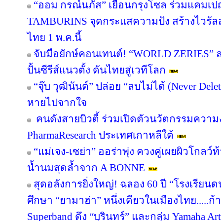
“ออม กรณ์นภัส” เยือนกรุงโซล ร่วมแคมเปญ
TAMBURINS จุดกระแสความปัง สร้างไวรัลสะ
ไทย 1 พ.ค.นี้
จับมือยักษ์คอนเทนต์! “WORLD ZERIES” ลงน
ปั้นซีรีส์แนวตั้ง ดันไทยสู่เวทีโลก
“จุ๊บ วุฒินันต์” ปล่อย “ลบไม่ได้ (Never Del
หายไปจากใจ
คนดังสายบิวตี้ ร่วมเปิดตัวนวัตกรรมความ
PharmaResearch ประเทศเกาหลีใต้
“แม่เจง-เซย่า” ออร่าพุ่ง ควงคู่เผยผิวโกล
น้ำนมสุดล้ำจาก A BONNE
สุดอลังการยิ่งใหญ่! ฉลอง 60 ปี “โรงเรียน
ศึกษา “ยามาฮ่า” หนึ่งเดียวในเมืองไทย.....ก้
Superband ดึง “บุรินทร์” และกลุ่ม Yamaha Arti