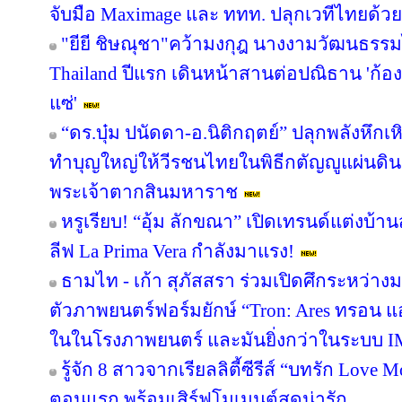
จับมือ Maximage และ ททท. ปลุกเวทีไทยด้วย
"ยียี ชิษณุชา"คว้ามงกุฎ นางงามวัฒนธรรม
Thailand ปีแรก เดินหน้าสานต่อปณิธาน 'ก้องภ
แซ่'
“ดร.บุ๋ม ปนัดดา-อ.นิติกฤตย์” ปลุกพลังหึก
ทำบุญใหญ่ให้วีรชนไทยในพิธีกตัญญูแผ่นดิ
พระเจ้าตากสินมหาราช
หรูเรียบ! “อุ้ม ลักขณา” เปิดเทรนด์แต่งบ้
ลีฟ La Prima Vera กำลังมาแรง!
ธามไท - เก้า สุภัสสรา ร่วมเปิดศึกระหว่าง
ตัวภาพยนตร์ฟอร์มยักษ์ “Tron: Ares ทรอน แอ
ในในโรงภาพยนตร์ และมันยิ่งกว่าในระบบ 
รู้จัก 8 สาวจากเรียลลิตี้ซีรีส์ “บทรัก Lov
ตอนแรก พร้อมเสิร์ฟโมเมนต์สุดน่ารัก