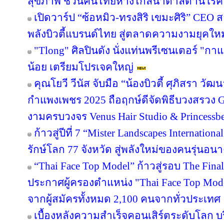
สุขภาพ ชวนคนไทยห่างไกลน้ำตาลต้านโรค
เปิดวาร์ป “ซ้อหมิว-ทรงสิริ เขมะศิริ” CEO
พลังบิวตี้แบรนด์ไทย สู่ตลาดความงามยุคใหม
"Tlong" ศิลปินดัง นั่งแท่นพรีเซนเตอร์ "ก
น้อย เตรียมโปรเจคใหญ่
คุณโยวี วีนัส จับมือ “น้องบิวตี้ ศุภิสรา ว
กำแพงเพชร 2025 ถือฤกษ์ดีจัดพิธีบวงสรวง 
งามครบวงจร Venus Hair Studio & Princessbe
ก้าวสู่ปีที่ 7 “Mister Landscapes Internation
รักษ์โลก 77 จังหวัด สู่พลังใหม่ของคนรุ่นอน
“Thai Face Top Model” ก้าวสู่รอบ The Fina
ประกาศผู้ครองตำแหน่ง "Thai Face Top M
จากผู้สมัครทั้งหมด 2,100 คนจากทั่วประเทศ
เบื้องหลังความสำเร็จคอนเสิร์ตระดับโลก บริ