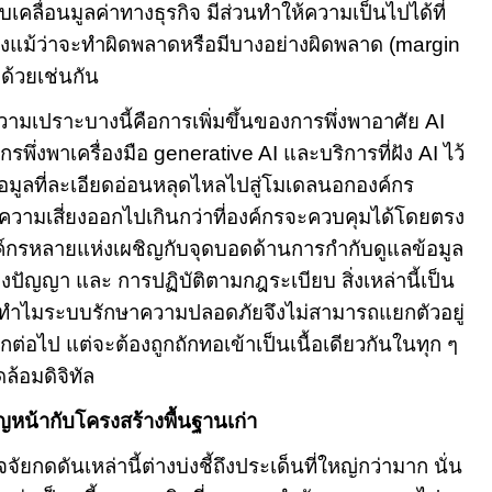
ขับเคลื่อนมูลค่าทางธุรกิจ มีส่วนทำให้ความเป็นไปได้ที่
วงแม้ว่าจะทำผิดพลาดหรือมีบางอย่างผิดพลาด (
margin
ด้วยเช่นกัน
มความเปราะบางนี้คือการเพิ่มขึ้นของการพึ่งพาอาศัย
AI
กรพึ่งพาเครื่องมือ
generative AI
และบริการที่ฝัง
AI
ไว้
้อมูลที่ละเอียดอ่อนหลุดไหลไปสู่โมเดลนอกองค์กร
ามเสี่ยงออกไปเกินกว่าที่องค์กรจะควบคุมได้โดยตรง
ค์กรหลายแห่งเผชิญกับจุดบอดด้านการกำกับดูแลข้อมูล
งปัญญา และ การปฏิบัติตามกฎระเบียบ สิ่งเหล่านี้เป็น
ว่า ทำไมระบบรักษาความปลอดภัยจึงไม่สามารถแยกตัวอยู่
ต่อไป แต่จะต้องถูกถักทอเข้าเป็น
เนื้อเดียวกันในทุก ๆ
้อมดิจิทัล
ิญหน้ากับโครงสร้างพื้นฐานเก่า
จัยกดดันเหล่านี้ต่างบ่งชี้ถึงประเด็นที่ใหญ่กว่ามาก นั่น