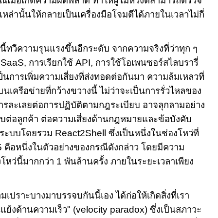
ณ์เมื่อเกิดความผิดพลาด ทำให้ผู้ไม่หวังดีสามารถตรวจ
หล่านั้นให้กลายเป็นเครื่องมือโจมตีได้ภายในเวลาไม่กี่
นี้ทวีความรุนแรงขึ้นอีกระดับ จากความจริงที่ว่าทุก ๆ
ร
SaaS,
การเรียกใช้
API,
การใช้โอเพนซอร์สไลบรารี่
ป็นการเพิ่มความเสี่ยงที่
ส่งทอดต่อกันมา
ความล้มเหลวที่
บนเครือข่ายที่กว้างขวางนี้ ไม่ว่าจะเป็นการรั่วไหลของ
ารละเลยต่อการปฏิบัติตามกฎระเบียบ อาจลุกลามอย่าง
ต่อลูกค้า ต่อความเสี่ยงด้านกฎหมายและข้อบังคับ
งระบบโดยรวม
React2Shell
ซึ่งเป็นหนึ่งในช่องโหว่ที่
5
คือหนึ่งในตัวอย่างของกรณีดังกล่าว โดยมีความ
โหว่นี้มากกว่า
1
พันล้านครั้ง ภายในระยะเวลาเพียง
เปราะบางมาบรรจบกันนี้เอง ได้ก่อให้เกิดสิ่งที่เรา
แย้งด้านความเร็ว
" (velocity paradox)
ซึ่งเป็นสภาวะ