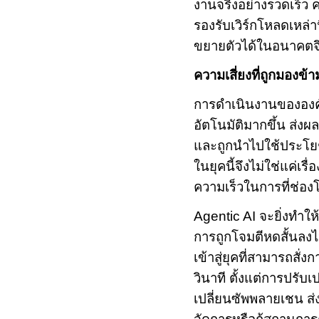
งานจริงอย่างรวดเร็ว
ค
รองรับเวิร์กโหลดเหล่า
ขยายตัวได้ในอนาคตจึง
ความเสี่ยงที่ถูกมองข้า
การดำเนินงานขององค
อัตโนมัติมากขึ้น ส่ง
และถูกนำไปใช้ประโยชน์
ในยุคนี้จึงไม่ใช่แค่เร
ความเร็วในการที่ช่องโ
Agentic AI
จะยิ่งทำใ
การถูกโจมตีหดสั้นลงไป
เข้าสู่ยุคที่สามารถส
วินาที ตั้งแต่การปรับ
เปลี่ยน
ซัพพลายเชน ส่ง