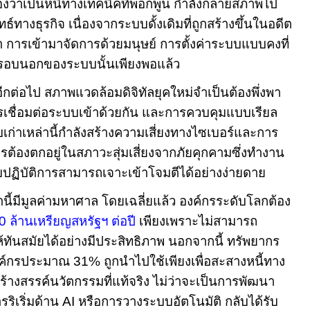
มองว่าเป็นหนี้ทางเทคนิคที่พอกพูน กำลังกลายสภาพไป
ทธ์ทางธุรกิจ เนื่องจากระบบดั้งเดิมที่ถูกสร้างขึ้นในอดีต
ว่า การเข้ามาจัดการด้วยมนุษย์ การตั้งค่าระบบแบบคงที่
รอบนอกของระบบนั้นเพียงพอแล้ว
นอีกต่อไป สภาพแวดล้อมดิจิทัลยุคใหม่จำเป็นต้องพึ่งพา
รเชื่อมต่อระบบเข้าด้วยกัน และการควบคุมแบบเรียล
เก่าเหล่านี้กำลังสร้างความเสี่ยงทางไซเบอร์และการ
รต้องตกอยู่ในสภาวะสุ่มเสี่ยงจากภัยคุกคามซึ่งทำงาน
ปฏิบัติการสามารถเจาะเข้าโจมตีได้อย่างง่ายดาย
ี้มีมูลค่ามหาศาล โดยเฉลี่ยแล้ว องค์กรระดับโลกต้อง
70
ล้านเหรียญสหรัฐฯ ต่อปี
เพียงเพราะไม่สามารถ
ห้ทันสมัยได้อย่างมีประสิทธิภาพ นอกจากนี้ ทรัพยากร
งค์กรประมาณ
31%
ถูกนำไปใช้เพียงเพื่อสะสางหนี้ทาง
้างสรรค์นวัตกรรมที่แท้จริง ไม่ว่าจะเป็นการพัฒนา
ริเริ่มด้าน
AI
หรือการวางระบบอัตโนมัติ กลับได้รับ