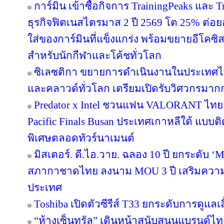
การ์มิน เข้าซื้อกิจการ TrainingPeaks และ T
ธุรกิจฟิตเนสไตรมาส 2 ปี 2569 โต 25% ต่
ใส่ของการ์มินที่แข็งแกร่ง พร้อมขยายอีโคซิสเ
สำหรับนักกีฬาและโค้ชทั่วโลก
ซิเลซติกา ขยายการดำเนินงานในประเทศไ
และคลาวด์ทั่วโลก เตรียมเปิดรับวิศวกรมาก
Predator x Intel ชวนแฟน VALORANT ไทย ลุ้
Pacific Finals Busan ประเทศเกาหลีใต้ แบ
พิเศษตลอดทัวร์นาเมนต์
มิสเตอร์. ดี.ไอ.วาย. ฉลอง 10 ปี ยกระดับ ‘M
สภากาชาดไทย ลงนาม MOU 3 ปี เสริมความพร
ประเทศ
Toshiba เปิดตัวซีรีส์ T33 ยกระดับการดูแลเ
“ห้างเซ็นทรัล” เดินหน้าสนับสนุนแบรนด์