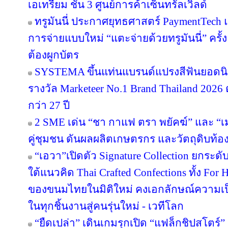
เอเทรียม ชั้น 3 ศูนย์การค้าเซ็นทรัลเวิลด์
ทรูมันนี่ ประกาศยุทธศาสตร์ PaymentTech
การจ่ายแบบใหม่ “แตะจ่ายด้วยทรูมันนี่” ครั
ต้องผูกบัตร
SYSTEMA ขึ้นแท่นแบรนด์แปรงสีฟันยอดนิย
รางวัล Marketeer No.1 Brand Thailand 2026 
กว่า 27 ปี
2 SME เด่น “ชา กาแฟ ตรา พยัคฆ์” และ “เม
คู่ชุมชน ดันผลผลิตเกษตรกร และวัตถุดิบท้องถ
“เอวา”เปิดตัว Signature Collection ยกระ
ใต้แนวคิด Thai Crafted Confections ทั้ง For
ของขนมไทยในมิติใหม่ คงเอกลักษณ์ความเป
ในทุกชิ้นงานสู่คนรุ่นใหม่ - เวทีโลก
“ยืดเปล่า” เดินเกมรุกเปิด “แฟล็กชิปสโตร์