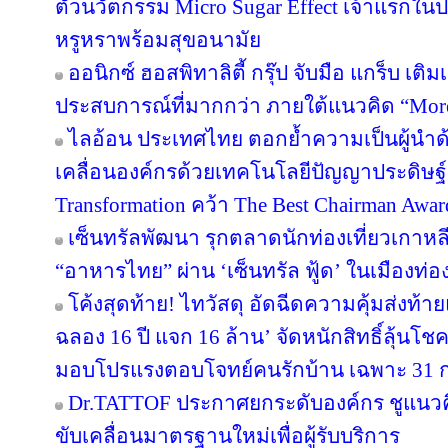
ตัวนวัตกรรม Micro Sugar Effect เจ้าแรก
หรูหราพร้อมสุขอนามัย
ออนิกซ์ ฮอสพิทาลิตี้ กรุ๊ป จับมือ แกร็บ เต
ประสบการณ์ที่มากกว่า ภายใต้แนวคิด “More
ไลอ้อน ประเทศไทย ตอกย้ำความเป็นผู้นำด
เคลื่อนองค์กรด้วยเทคโนโลยีปัญญาประดิษฐ์ 
Transformation คว้า The Best Chairman Award 
เซ็นทรัลพัฒนา รุกตลาดนักท่องเที่ยวเกาหล
“อาหารไทย” ผ่าน ‘เซ็นทรัล ฟู้ด’ ในเมืองท่อง
โค้งสุดท้าย! ไทวัสดุ อัดฉีดความคุ้มส่งท้
ฉลอง 16 ปี แจก 16 ล้าน’ จัดหนักสิทธิ์ลุ้นโช
มอบโปรแรงตอบโจทย์คนรักบ้าน เฉพาะ 31 ก.ค. 
Dr.TATTOF ประกาศยกระดับองค์กร ชูแนว
ขับเคลื่อนมาตรฐานใหม่เพื่อผู้รับบริการ