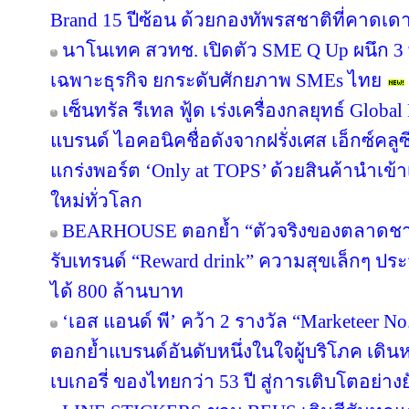
Brand 15 ปีซ้อน ด้วยกองทัพรสชาติที่คาดเดา
นาโนเทค สวทช. เปิดตัว SME Q Up ผนึก 3
เฉพาะธุรกิจ ยกระดับศักยภาพ SMEs ไทย
เซ็นทรัล รีเทล ฟู้ด เร่งเครื่องกลยุทธ์ Glo
แบรนด์ ไอคอนิคชื่อดังจากฝรั่งเศส เอ็กซ์คลูซ
แกร่งพอร์ต ‘Only at TOPS’ ด้วยสินค้านำเข
ใหม่ทั่วโลก
BEARHOUSE ตอกย้ำ “ตัวจริงของตลาดชานม”
รับเทรนด์ “Reward drink” ความสุขเล็กๆ ประจ
ได้ 800 ล้านบาท
‘เอส แอนด์ พี’ คว้า 2 รางวัล “Marketeer N
ตอกย้ำแบรนด์อันดับหนึ่งในใจผู้บริโภค เด
เบเกอรี่ ของไทยกว่า 53 ปี สู่การเติบโตอย่างยั