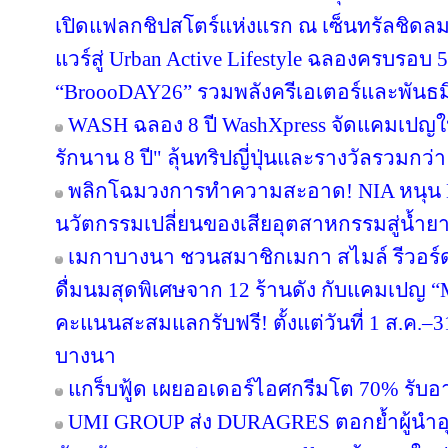
เปิดแฟลกชิปสโตร์แห่งแรก ณ เซ็นทรัลชิดลม
แวร์สู่ Urban Active Lifestyle ฉลองครบรอบ
“BroooDAY26” รวมพลังครีเอเตอร์และพันธม
WASH ฉลอง 8 ปี WashXpress จัดแคมเปญใหญ
รักนาน 8 ปี" ลุ้นทริปญี่ปุ่นและรางวัลรวมกว่า 
พลิกโฉมวงการทำความสะอาด! NIA หนุน BWC
นวัตกรรมเปลี่ยนของเสียอุตสาหกรรมสู่น้ำยาถ
เมกาบางนา ชวนสมาชิกเมกา สไมล์ รีวอร์ด ส
ดื่มนมสุดพิเศษจาก 12 ร้านดัง กับแคมเปญ
คะแนนสะสมแลกรับฟรี! ตั้งแต่วันที่ 1 ส.ค.–3
บางนา
แกร็บฟู้ด เผยออเดอร์ไอศกรีมโต 70% รับอาน
UMI GROUP ส่ง DURAGRES ตอกย้ำผู้นำอุ