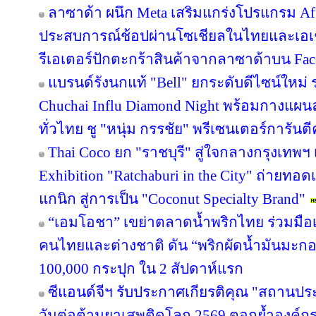
ลาซาด้า ผนึก Meta เสริมแกร่งโปรแกรม Affi
ประสบการณ์ช้อปผ่านโซเชียลในไทยและเอเช
รีเอเตอร์ปักตะกร้าสินค้าจากลาซาด้าบน Face
แบรนด์รังนกแท้ "Bell" ยกระดับดีไซน์ใหม่ ร
Chuchai Influ Diamond Night พร้อมกางแผ
ทั่วไทย ชู "หนุ่ม กรรชัย" พรีเซนเตอร์การัน
Thai Coco ยก "ราชบุรี" สู่ใจกลางกรุงเทพฯ 
Exhibition "Ratchaburi in the City" ถ่ายท
แกนิก สู่การเป็น "Coconut Specialty Brand"
“เอมโอชา” เขย่าตลาดน้ำพริกไทย ร่วมมือเ
คนไทยและต่างชาติ ดัน “พริกผัดน้ำมันมะ
100,000 กระปุก ใน 2 สัปดาห์แรก
ซีแอนด์จีฯ รับประกาศเกียรติคุณ "สถานปร
วันต่อต้านยาเสพติดโลก 2569 ตอกย้ำองค์กร