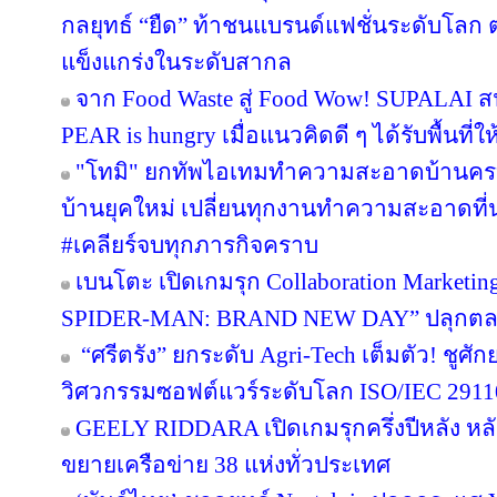
กลยุทธ์ “ยืด” ท้าชนแบรนด์แฟชั่นระดับโลก
แข็งแกร่งในระดับสากล
จาก Food Waste สู่ Food Wow! SUPALAI สน
PEAR is hungry เมื่อแนวคิดดี ๆ ได้รับพื้นที่ใ
"โทมิ" ยกทัพไอเทมทำความสะอาดบ้านครบว
บ้านยุคใหม่ เปลี่ยนทุกงานทำความสะอาดที่น่า
#เคลียร์จบทุกภารกิจคราบ
เบนโตะ เปิดเกมรุก Collaboration Marketin
SPIDER-MAN: BRAND NEW DAY” ปลุกตลาดข
“ศรีตรัง” ยกระดับ Agri-Tech เต็มตัว! ชู
วิศวกรรมซอฟต์แวร์ระดับโลก ISO/IEC 291
GEELY RIDDARA เปิดเกมรุกครึ่งปีหลัง หล
ขยายเครือข่าย 38 แห่งทั่วประเทศ