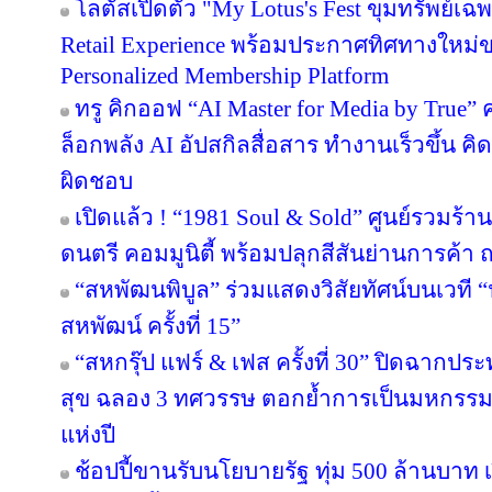
โลตัสเปิดตัว "My Lotus's Fest ขุมทรัพย์
Retail Experience พร้อมประกาศทิศทางใหม่ขอ
Personalized Membership Platform
ทรู คิกออฟ “AI Master for Media by True” ค
ล็อกพลัง AI อัปสกิลสื่อสาร ทำงานเร็วขึ้น คิ
ผิดชอบ
เปิดแล้ว ! “1981 Soul & Sold” ศูนย์รวมร้
ดนตรี คอมมูนิตี้ พร้อมปลุกสีสันย่านการค
“สหพัฒนพิบูล” ร่วมแสดงวิสัยทัศน์บนเวที “น
สหพัฒน์ ครั้งที่ 15”
“สหกรุ๊ป แฟร์ & เฟส ครั้งที่ 30” ปิดฉาก
สุข ฉลอง 3 ทศวรรษ ตอกย้ำการเป็นมหกรรมง
แห่งปี
ช้อปปี้ขานรับนโยบายรัฐ ทุ่ม 500 ล้านบา