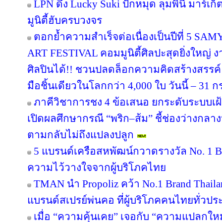
LPN ดึง Lucky Suki ปักหมุด ลุมพินี มาร์เก
มูนิตี้ฮับครบวงจร
ตอกย้ำความสำเร็จต่อเนื่องเป็นปีที่ 
ART FESTIVAL คอมมูนิตี้ศิลปะสุดยิ่งใหญ่ 
ศิลปินได้!! ชวนปลดล็อกความคิดสร้างสรรค์
มือชิ้นเดียวในโลกกว่า 4,000 ใบ วันนี้ – 31
ภาคีวิชาการชง 4 ข้อเสนอ ยกระดับระบบเฝ
เปิดผลศึกษากรณี “พริก–ส้ม” ชี้ช่องว่างกลาง
ตามกลับไม่ถึงแปลงปลูก
5 แบรนด์เครือสหพัฒน์กวาดรางวัล No. 1 B
ความไว้วางใจจากผู้บริโภคไทย
TMAN นำ Propoliz คว้า No.1 Brand Thailand
แบรนด์สเปรย์พ่นคอ ที่ผู้บริโภคคนไทยทั่วปร
เมื่อ “ความคุ้นเคย” เจอกับ “ความแปลกให