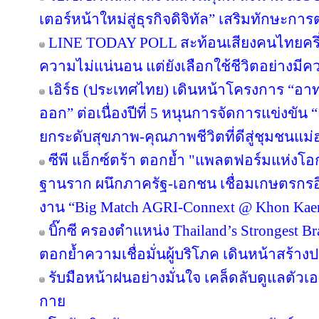
เตอร์หน้าใหม่สู่ธุรกิจดิจิทัล” เสริมทักษะ
LINE TODAY POLL สะท้อนเสียงคนไทยครึ่ง
ความไม่แน่นอน แต่ยังเลือกใช้ชีวิตอย่างมีค
เอิร์ธ (ประเทศไทย) เดินหน้าโครงการ “อาทร่
ออก” ต่อเนื่องปีที่ 5 หนุนการจัดการแข่งขัน 
ยกระดับสุขภาพ-คุณภาพชีวิตที่ดีสู่ชุมชนแม
ซีพี แอ็กซ์ตร้า ตอกย้ำ "แพลตฟอร์มแห่งโอ
ฐานราก ผนึกภาครัฐ-เอกชน เชื่อมเกษตรกรอ
งาน “Big Match AGRI-Connext @ Khon Kae
บิ๊กซี ครองตำแหน่ง Thailand’s Strongest B
ตอกย้ำความเชื่อมั่นผู้บริโภค เดินหน้าสร้
รับมือหน้าฝนอย่างมั่นใจ เคล็ดลับดูแลตัวเองใ
กาย