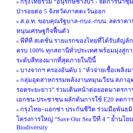
กรุงไทยร่วม “อนุรักษ์ช้างป่า - จัดการน้ำชุม
ป่ารอยต่อ 5 จังหวัดภาคตะวันออก
ส.อ.ท. ขอบคุณรัฐบาล-กบง.-กบน. ลดราคาน้
หนุนเศรษฐกิจฟื้นตัว
พีทีที สเตชั่น รายแรกของไทยที่ได้รับสัญล
ครบ 100% ทุกสถานีทั่วประเทศ พร้อมมุ่งสู่ก
ระดับสีทองมากที่สุดภายในปีนี้
บางจากฯ ครองอันดับ 1 "หัวจ่ายเชื้อเพลิง
กลุ่มอุตสาหกรรมพลังงานหมุนเวียน สภาอุ
รอดระยะยาว” ร่วมเดินหน้าต่อยอดมาตรการภ
เอกชน-ประชาชน ผลักดันการใช้ E20 ลดกา
กรุงไทย–แอกซ่า ประกันชีวิต ร่วมมือพันธ
โครงการใหญ่ “Save Our Sea ปีที่ 4 ” ย้ำนโ
Biodiversity