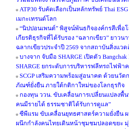
ATP30 รับคัดเลือกเป็นหลักทรัพย์ Thai ESG เ
เมกะเทรนด์โลก
“นิปปอนเพนต์” พิสูจน์พันธกิจองค์กรสีเพื่อโลก
เกียรติธุรกิจที่ได้รับรอง “ฉลากเขียว” ยาวนา
ฉลากเขียวประจำปี 2569 จากสถาบันสิ่งแวด
บางจาก จับมือ SHARGE เปิดตัว Bangchak F
SHARGE ยกระดับการบริหารฟลีทรถไฟฟ้า
SCGP เสริมความพร้อมสู่อนาคต ด้วยนวัตก
ภัณฑ์ยั่งยืน ภายใต้กติกาใหม่ของโลกธุรกิจ
กองทุน ววน. ขับเคลื่อนการเปลี่ยนแปลงพื้นที
คนมีรายได้ ธรรมชาติได้รับการดูแล”
ซีพีแรม ขับเคลื่อนยุทธศาสตร์ความยั่งยืน 
ผนึกกำลังคนไทยเดินหน้าชุมชมปลอดขยะ มุ่งส