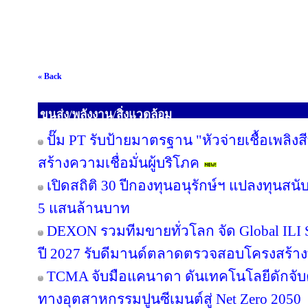
« Back
ขนส่ง/พลังงาน/สิ่งแวดล้อม
ปั๊ม PT รับป้ายมาตรฐาน "หัวจ่ายเชื้อเพลิ
สร้างความเชื่อมั่นผู้บริโภค
เปิดสถิติ 30 ปีกองทุนอนุรักษ์ฯ แปลงทุนสน
5 แสนล้านบาท
DEXON รวมทีมขายทั่วโลก จัด Global ILI S
ปี 2027 รับดีมานด์ตลาดตรวจสอบโครงสร้าง
TCMA จับมือแคนาดา ดันเทคโนโลยีดักจับค
ทางอุตสาหกรรมปูนซีเมนต์สู่ Net Zero 2050