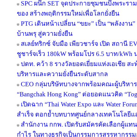
SPC ผนึก SET จุดประกายชุมชนบึงพระราม
ของ สร้างพฤติกรรมใหม่เพื่อโลกยั่งยืน
PTG เดินหน้าเปลี่ยน “ขยะ” เป็น “พลังงาน
บ้านพรุ สู่ความยั่งยืน
สเลย์ทริกซ์ จับมือ เพียวชาร์จ เปิด สถาน
ชูชาร์จเร็ว 180kW พร้อมโปร 6.5 บาท/kWh น
ปตท. คว้า 8 รางวัลยอดเยี่ยมแห่งเอเชีย 
บริหารและความยั่งยืนระดับสากล
CEO กลุ่มบริษัทบางจากพร้อมคณะผู้บริหาร
“Bangchak Hong Kong” ต่อยอดแนวคิด “Toget
เปิดฉาก “Thai Water Expo และ Water For
สำเร็จ ตอกย้ำบทบาทศูนย์กลางเทคโนโลยีแ
สำนักงาน กกพ. เปิดรับสมัครคัดเลือกผู้แ
กำไร ในทางธุรกิจเป็นกรรมการสรรหากรรม