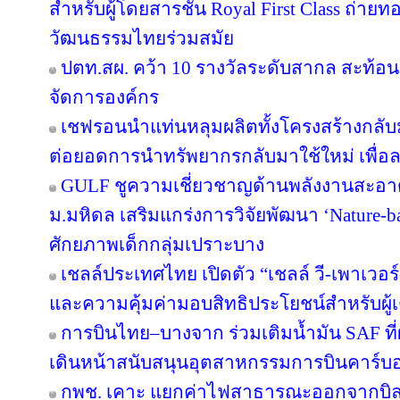
สำหรับผู้โดยสารชั้น Royal First Class ถ
วัฒนธรรมไทยร่วมสมัย
ปตท.สผ. คว้า 10 รางวัลระดับสากล สะท้อ
จัดการองค์กร
เชฟรอนนำแท่นหลุมผลิตทั้งโครงสร้างกลับมา
ต่อยอดการนำทรัพยากรกลับมาใช้ใหม่ เพื่อ
GULF ชูความเชี่ยวชาญด้านพลังงานสะอาด 
ม.มหิดล เสริมแกร่งการวิจัยพัฒนา ‘Nature-b
ศักยภาพเด็กกลุ่มเปราะบาง
เชลล์ประเทศไทย เปิดตัว “เชลล์ วี-เพาเวอ
และความคุ้มค่ามอบสิทธิประโยชน์สำหรับผู้เต
การบินไทย–บางจาก ร่วมเติมน้ำมัน SAF ที
เดินหน้าสนับสนุนอุตสาหกรรมการบินคาร์บ
กพช. เคาะ แยกค่าไฟสาธารณะออกจากบิล