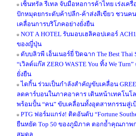
เซ็นทรัล รีเทล จับมือหอการค้าไทย เร่งเครื่อ
ปักหมุดยกระดับค้าปลีก-ค้าส่งสีเขียว ชวนคน
เคลื่อนการบริโภคอย่างยั่งยืน
NOT A HOTEL รับมอบเฮลิคอปเตอร์ ACH130
ของญี่ปุ่น
ดับบลิวพี เอ็นเนอร์ยี่ ปิดฉาก The Best Tha
“เวิลด์แก๊ส ZERO WASTE You ทิ้ง We Turn
ยั่งยืน
ไดกิ้น ร่วมเป็นกำลังสำคัญขับเคลื่อน GRE
ลดคาร์บอนในภาคอาคาร เดินหน้าเทคโนโลยี
พร้อมปั้น “คน” ขับเคลื่อนทั้งอุตสาหกรรมสู
PTG ฟอร์มแกร่ง! ติดอันดับ “Fortune Southea
ยืนหยัด Top 50 ของภูมิภาค ตอกย้ำคุณภาพก
สมดุล