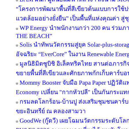
“โครงการพัฒนาพื้นที่สีเขียวต้นแบบการใช้ประ
แวดล้อมอย่างยั่งยืน” เป็นพื้นที่แห่งคุณค่า ส
WP Energy นำพนักงานกว่า 200 คน ร่วม
THE BEACH”
Solis นำทัพนวัตกรรมสู่ยุค Solar-plus-stora
อัจฉริยะ “EverCore” ในงาน Renewable Energ
มูลนิธิมิตซูบิชิ อิเล็คทริคไทย สานต่อภารกิจ
ขยายพื้นที่สีเขียวและศักยภาพกักเก็บคาร์บอน
Mommy Booster จับมือ Papa Paper ปฏิวัติแพ
Economy เปลี่ยน "กากหัวปลี" เป็นกันกระแท
กรมลดโลกร้อน-บ้านปู ส่งเสริมชุมชนคาร์บอ
ขยะอินทรีย์ ณ คลองสามวา
GoodWe (กู๊ดวี) เผยโฉมนวัตกรรมระดับโล