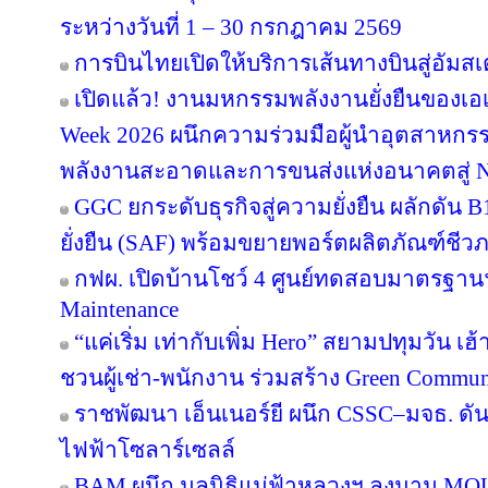
ระหว่างวันที่ 1 – 30 กรกฎาคม 2569
การบินไทยเปิดให้บริการเส้นทางบินสู่อัมสเ
เปิดแล้ว! งานมหกรรมพลังงานยั่งยืนของเอเ
Week 2026 ผนึกความร่วมมือผู้นำอุตสาหกรร
พลังงานสะอาดและการขนส่งแห่งอนาคตสู่ N
GGC ยกระดับธุรกิจสู่ความยั่งยืน ผลักดัน 
ยั่งยืน (SAF) พร้อมขยายพอร์ตผลิตภัณฑ์ชีว
กฟผ. เปิดบ้านโชว์ 4 ศูนย์ทดสอบมาตรฐา
Maintenance
“แค่เริ่ม เท่ากับเพิ่ม Hero” สยามปทุมวัน เ
ชวนผู้เช่า-พนักงาน ร่วมสร้าง Green Commu
ราชพัฒนา เอ็นเนอร์ยี ผนึก CSSC–มจธ. ดัน
ไฟฟ้าโซลาร์เซลล์
BAM ผนึก มูลนิธิแม่ฟ้าหลวงฯ ลงนาม MOU 