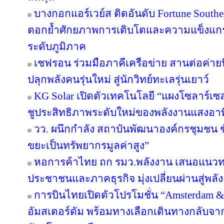
บางกอกแอร์เวย์ส ติดอันดับ Fortune Southe
ตอกย้ำศักยภาพการเติบโตและความแข็งแกร่
ระดับภูมิภาค
เชฟรอน ร่วมมือภาคีเครือข่าย สานต่อค่ายนิ
ปลุกพลังคนรุ่นใหม่ สู่นักวิทย์ทะเลรุ่นเยาว์
KG Solar เปิดตัวเทคโนโลยี “แผงโซลาร์เซ
ชูประสิทธิภาพระดับใหม่ของพลังงานแสงอาท
วว. ผนึกกำลัง สถาบันพัฒนาองค์กรชุมชน ขั
ขยะเป็นทรัพยากรมูลค่าสูง”
หอการค้าไทย ถก รมว.พลังงาน เสนอแนวทาง
ประชาชนและภาคธุรกิจ มุ่งเปลี่ยนผ่านสู่พล
การบินไทยเปิดตัวโปรโมชั่น “Amsterdam &
อัมสเตอร์ดัม พร้อมทางเลือกเดินทางกลับจาก