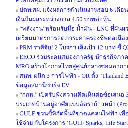
ครอบคลุมกว่า 204 สถานีทั่วประเทศ
ปตท.สผ. แจ้งผลการดำเนินงานรอบ 6 เดือน
เงินปันผลระหว่างกาล 4.50 บาทต่อหุ้น
“พลังงาน”พร้อมรับมือ น้ำมัน - LNG ที่ผัน
เตรียมมาตรการลดภาระค่าครองชีพต่อเนื่อง
PRM ราศีจับ! 2 โบรกฯ เล็งเป้า 12 บาท ชี้ Q
EECO ร่วมระดมสมองภาครัฐ นักธุรกิจภา
MRO สร้างโอกาสไทยสู่ศูนย์กลางซ่อมอากา
สนพ. ผนึก 3 การไฟฟ้า - OR ตั้ง “Thailand
ข้อมูลสถานีชาร์จ EV
“กกพ.” เปิดรับฟังความคิดเห็นต่อข้อเสนอ 
ประเภทบ้านอยู่อาศัยแบบอัตราก้าวหน้า (Pro
GULF ชวนชี้พิกัดพื้นที่ขาดแคลนไฟฟ้า เพื่อ
ใช้จ่าย กับโครงการ ‘GULF Sparks, Life Start