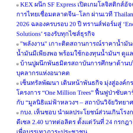
KEX ผนึก SF Express เปิดเกมโลจิสติกส์อั
การไทยเชื่อมตลาดจีน–โลก ผ่านเวที Thailan
2026 ฉลองครบรอบ 20 ปี ทรานส์ฟอร์มสู่ ‘End
Solutions’ รองรับทุกไซส์ธุรกิจ
"พลังงาน" เกาะติดสถานการณ์ราคาน้ำมันต
น้ำมันมีเพียงพอ พร้อมใช้กองทุนน้ำมันฯ ดู
บ้านปูผนึกพันธมิตรสถาบันการศึกษาด้านบ
บุคลากรแห่งอนาคต
เซ็นทรัลพัฒนา เดินหน้าพันธกิจ มุ่งสู่องค์
โครงการ “One Million Trees” ฟื้นฟูป่าซับคาร
กับ “มูลนิธิแม่ฟ้าหลวงฯ – สถาบันวิจัยวิทย
กบง. เห็นชอบ นำผลประโยชน์ส่วนเกินโรงกล
ดีเซล 2.40 บาทต่อลิตร ตั้งแต่วันที่ 24 กรกฎ
เพื่อบรรเทาภาระประชาชน