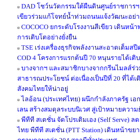
DAD โชว์นวัตกรรมใต้ผืนดินศูนย์ราชการฯ
เขียวร่วมแก้โจทย์น้ำท่วมถนนแจ้งวัฒนะอย่าง
COCOCO ยกระดับโรงงานสีเขียว เดินหน้า
การเติบโตอย่างยั่งยืน
TSE เร่งเครื่องธุรกิจพลังงานสะอาดเต็มสปีด
COD 4 โครงการแรกต้นปี 70 หนุนรายได้เต
บางจากฯ และสมาชิกบางจากกรีนไมลส์ร่วม
สาธารณประโยชน์ ต่อเนื่องเป็นปีที่ 20 ที่ได้
สังคมไทยให้น่าอยู่
ไลอ้อน (ประเทศไทย) ผนึกกำลังภาครัฐ เอก
เลน สร้างสมดุลระบบนิเวศ สู่เป้าหมายความยั
พีทีที สเตชั่น จัดโปรเติมเอง (Self Serve) ล
ไทย พีทีที สเตชั่น (PTT Station) เดินหน้าขย