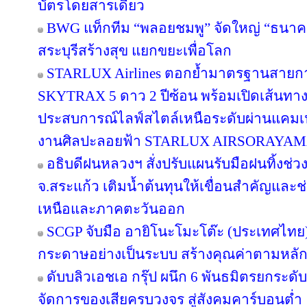
บัตรโดยสารเดียว
BWG แท็กทีม “พลอยชมพู” จัดใหญ่ “ธนาคารอิ
สระบุรีสร้างสุข แยกขยะเพื่อโลก
STARLUX Airlines ตอกย้ำมาตรฐานสายกา
SKYTRAX 5 ดาว 2 ปีซ้อน พร้อมเปิดเส้นทา
ประสบการณ์ไลฟ์สไตล์เหนือระดับผ่านแคมเ
งานศิลปะลอยฟ้า STARLUX AIRSORAYA
อธิบดีฝนหลวงฯ สั่งปรับแผนรับมือฝนทิ้งช่วง
จ.สระแก้ว เติมน้ำต้นทุนให้เขื่อนสำคัญและช
เหนือและภาคตะวันออก
SCGP จับมือ อายิโนะโมะโต๊ะ (ประเทศไทย) 
กระดาษอย่างเป็นระบบ สร้างคุณค่าตามหลัก
ดับบลิวเอชเอ กรุ๊ป ผนึก 6 พันธมิตรยกร
จัดการของเสียครบวงจร สู่สังคมคาร์บอนต่ำ