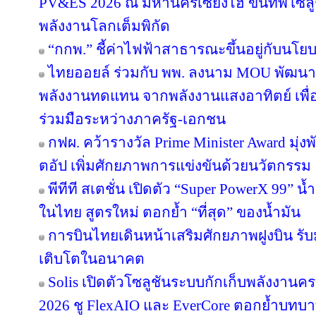
PV&ES 2026 ณ มหานครเซี่ยงไฮ้ ขนทัพโซลู
พลังงานโลกเต็มพิกัด
“กกพ.” ชี้ค่าไฟฟ้าสาธารณะขึ้นอยู่กับนโย
ไทยออยล์ ร่วมกับ พพ. ลงนาม MOU พัฒนา ป
พลังงานทดแทน จากพลังงานแสงอาทิตย์ เพื
ร่วมมือระหว่างภาครัฐ-เอกชน
กฟผ. คว้ารางวัล Prime Minister Award มุ่
ตอัป เพิ่มศักยภาพการแข่งขันด้วยนวัตกรรม
พีทีที สเตชั่น เปิดตัว “Super PowerX 99” 
ในไทย สูตรใหม่ ตอกย้ำ “ที่สุด” ของน้ำมัน
การบินไทยเดินหน้าเสริมศักยภาพฝูงบิน รั
เติบโตในอนาคต
Solis เปิดตัวโซลูชันระบบกักเก็บพลังงานคร
2026 ชู FlexAIO และ EverCore ตอกย้ำบทบาท