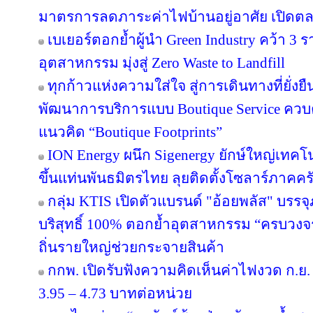
มาตรการลดภาระค่าไฟบ้านอยู่อาศัย เปิดต
เบเยอร์ตอกย้ำผู้นำ Green Industry คว้า 3
อุตสาหกรรม มุ่งสู่ Zero Waste to Landfill
ทุกก้าวแห่งความใส่ใจ สู่การเดินทางที่ยั่ง
พัฒนาการบริการแบบ Boutique Service ควบคู
แนวคิด “Boutique Footprints”
ION Energy ผนึก Sigenergy ยักษ์ใหญ่เท
ขึ้นแท่นพันธมิตรไทย ลุยติดตั้งโซลาร์ภาคครัว
กลุ่ม KTIS เปิดตัวแบรนด์ "อ้อยพลัส" บรร
บริสุทธิ์ 100% ตอกย้ำอุตสาหกรรม “ครบวงจร” 
ถิ่นรายใหญ่ช่วยกระจายสินค้า
กกพ. เปิดรับฟังความคิดเห็นค่าไฟงวด ก.ย. 
3.95 – 4.73 บาทต่อหน่วย