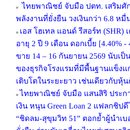
ไทยพาณิชย์ จับมือ ปตท. เสริมศ
พลังงานที่ยั่งยืน วงเงินกว่า 6.8 หม
เอส โฮเทล แอนด์ รีสอร์ท (SHR) เต
อายุ 2 ปี 9 เดือน ดอกเบี้ย [4.40% 
ขาย 14 – 16 กันยายน 2569 นับเป็
ของธุรกิจโรงแรมที่มีพื้นฐานแข็ง
เติบโตในระยะยาว เช่นเดียวกับหุ้น
ไทยพาณิชย์ จับมือ แสนสิริ ประ
เงิน หนุน Green Loan 2 แฟลกชิปดีไซ
“ชิดลม-สุขุมวิท 51” ตอกย้ำผู้นำเบ