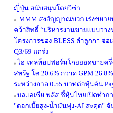
ญี่ปุ่น สนับสนุนโดยวีซ่า
MMM ส่งสัญญาณบวก เร่งขยายพอร
คว้าสิทธิ์ “บริหารงานขายแบบวางห
โครงการของ BLESS ลำลูกกา จ่อ
Q3/69 แกร่ง
ไอ-เทลท็อปฟอร์มโกยยอดขายครึ่ง
สหรัฐ โต 20.6% กวาด GPM 26.8% ผู
ระหว่างกาล 0.55 บาทต่อหุ้นดัน Pa
บล.เอเซีย พลัส ชี้หุ้นไทยเปิดท
"ดอกเบี้ยสูง-น้ำมันพุ่ง-AI สะดุด"