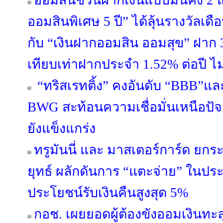
ออมสินชวนฝากเงินแบบมั่นคง 2 
ออมสินพิเศษ 5 ปี” ได้ลุ้นรางวัลเ
กับ “เงินฝากออมสิน ออมสุข” ฝาก 3 
เทียบเท่าฝากประจำ 1.52% ต่อปี ไม
“ทริสเรทติ้ง” คงอันดับ “BBB”แล
BWG สะท้อนความเชื่อมั่นเหนือปั
ยังแข็งแกร่ง
ทรูมันนี่ และ มาสเตอร์การ์ด ยกร
ยุทธ์ ผลักดันการ “แตะจ่าย” ในป
ประโยชน์รับเงินคืนสูงสุด 5%
กอช. เผยยอดผู้ต้องขังออมเงินทะลุ