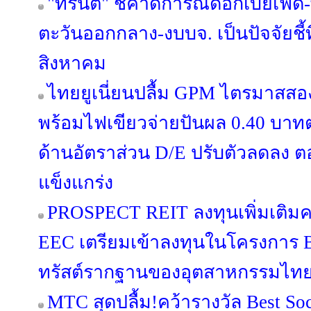
"ทรีนีตี้" ชี้คาดการณ์ดอกเบี้ยเ
ตะวันออกกลาง-งบบจ. เป็นปัจจัยชี้
สิงหาคม
ไทยยูเนี่ยนปลื้ม GPM ไตรมาสสอ
พร้อมไฟเขียวจ่ายปันผล 0.40 บาทต่อ
ด้านอัตราส่วน D/E ปรับตัวลดลง 
แข็งแกร่ง
PROSPECT REIT ลงทุนเพิ่มเติมครั
EEC เตรียมเข้าลงทุนในโครงการ B
ทรัสต์รากฐานของอุตสาหกรรมไทย เปิ
MTC สุดปลื้ม!คว้ารางวัล Best Soc