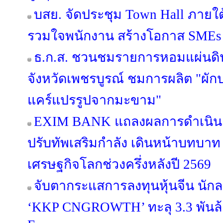
บสย. จัดประชุม Town Hall ภายใ
รวมใจพนักงาน สร้างโอกาส SMEs เข
ธ.ก.ส. ชวนชมรายการหอมแผ่นดิน 
จังหวัดเพชรบูรณ์ ชมการผลิต "ผั
แคร์แปรรูปจากมะขาม"
EXIM BANK แถลงผลการดำเนินง
ปรับทัพเสริมกำลัง เดินหน้าบทบาท E
เศรษฐกิจโลกช่วงครึ่งหลังปี 2569
จับตากระแสการลงทุนหุ้นจีน นักล
‘KKP CNGROWTH’ ทะลุ 3.3 พันล้