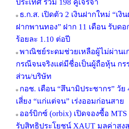
ประเทศ รวม 198 คู่เจรจา
ธ.ก.ส. เปิดตัว 2 เงินฝากใหม่ “เง
ฝากพานทอง” ฝาก 11 เดือน รับดอกเบ
ร้อยละ 1.10 ต่อปี
พาณิชย์ระดมช่วยเหลือผู้ไม่ผ่านเ
กรณีจนจริงแต่มีชื่อเป็นผู้ถือหุ้น ก
ส่วน/บริษัท
กอช. เตือน “สึนามิประชากร” วัย 
เสี่ยง “แก่แต่จน” เร่งออมก่อนสาย
ออร์บิกซ์ (orbix) เปิดจองซื้อ MT
รับสิทธิประโยชน์ XAUT มูลค่าสูงสุ