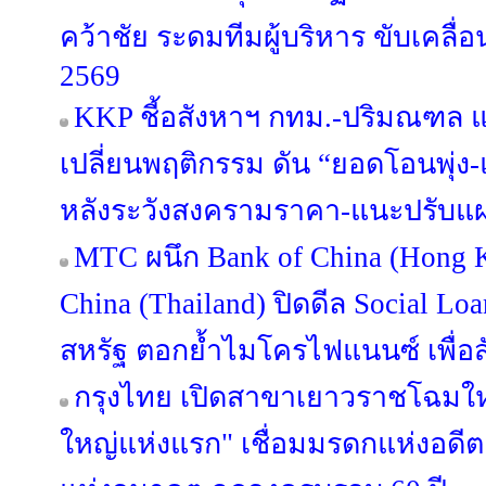
คว้าชัย ระดมทีมผู้บริหาร ขับเคลื
2569
KKP ชี้อสังหาฯ กทม.-ปริมณฑล แข่
เปลี่ยนพฤติกรรม ดัน “ยอดโอนพุ่ง-แ
หลังระวังสงครามราคา-แนะปรับแผน
MTC ผนึก Bank of China (Hong 
China (Thailand) ปิดดีล Social Lo
สหรัฐ ตอกย้ำไมโครไฟแนนซ์ เพื่
กรุงไทย เปิดสาขาเยาวราชโฉมใหม
ใหญ่แห่งแรก" เชื่อมมรดกแห่งอดีต