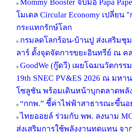
Mommy Booster จับมือ Papa Paper 
โมเดล Circular Economy เปลี่ยน "ก
กระแทกรักษ์โลก
กรมลดโลกร้อน-บ้านปู ส่งเสริมชุ
ลาร์ ตั้งจุดจัดการขยะอินทรีย์ ณ
GoodWe (กู๊ดวี) เผยโฉมนวัตกรร
19th SNEC PV&ES 2026 ณ มหานคร
โซลูชัน พร้อมเดินหน้าบุกตลาดพลั
“กกพ.” ชี้ค่าไฟฟ้าสาธารณะขึ้นอ
ไทยออยล์ ร่วมกับ พพ. ลงนาม MO
ส่งเสริมการใช้พลังงานทดแทน จากพ