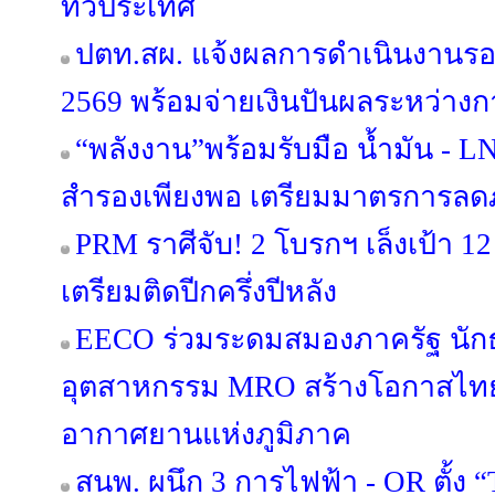
ทั่วประเทศ
ปตท.สผ. แจ้งผลการดำเนินงานรอ
2569 พร้อมจ่ายเงินปันผลระหว่างกา
“พลังงาน”พร้อมรับมือ น้ำมัน - LN
สำรองเพียงพอ เตรียมมาตรการลดภา
PRM ราศีจับ! 2 โบรกฯ เล็งเป้า 12
เตรียมติดปีกครึ่งปีหลัง
EECO ร่วมระดมสมองภาครัฐ นักธ
อุตสาหกรรม MRO สร้างโอกาสไทยส
อากาศยานแห่งภูมิภาค
สนพ. ผนึก 3 การไฟฟ้า - OR ตั้ง 