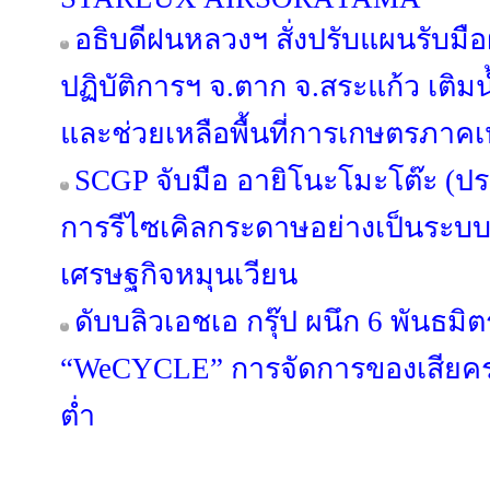
อธิบดีฝนหลวงฯ สั่งปรับแผนรับมือฝ
ปฏิบัติการฯ จ.ตาก จ.สระแก้ว เติมน
และช่วยเหลือพื้นที่การเกษตรภา
SCGP จับมือ อายิโนะโมะโต๊ะ (ปร
การรีไซเคิลกระดาษอย่างเป็นระบบ
เศรษฐกิจหมุนเวียน
ดับบลิวเอชเอ กรุ๊ป ผนึก 6 พันธม
“WeCYCLE” การจัดการของเสียครบ
ต่ำ