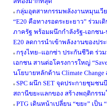
สีทองมากที่สุด
กลุ่มอุตสาหกรรมพลังงานหมุนเวี
“E20 คือทางรอดระยะยาว” ร่วมเด
ภาครัฐ พร้อมผนึกกำลังรัฐ-เอกชน
E20 ลดการนำเข้าพลังงานของประ
กรุงไทย–แอกซ่า ประกันชีวิต ร่ว
เอกชน สานต่อโครงการใหญ่ “Save Ou
นโยบายหลักด้าน Climate Change &
SPC ผนึก SET จุดประกายชุมชนบึ
สถานีขยะแลกของ สร้างพฤติกรรมใหม
PTG เดินหน้าเปลี่ยน “ขยะ” เป็น 