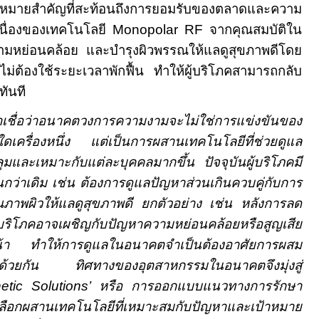
มุดหมายสำคัญที่สะท้อนถึงการยอมรับของตลาดและความ
่อเนื่องของเทคโนโลยี
Monopolar RF
จากคุณสมบัติใน
ามหย่อนคล้อย และบำรุงผิวพรรณให้แลดูสุขภาพดีโดย
ยังไม่ต้องใช้ระยะเวลาพักฟื้น ทำให้ผู้บริโภคสามารถกลับ
ทันที
าเชื่อว่าอนาคตวงการความงามจะไม่ใช่การแข่งขันของ
งใดเครื่องหนึ่ง แต่เป็นการผสานเทคโนโลยีที่ช่วยดูแล
มและเหมาะกับแต่ละบุคคลมากขึ้น ปัจจุบันผู้บริโภคมี
นกว่าเดิม เช่น ต้องการดูแลปัญหาส่วนเกินควบคู่กับการ
ภาพผิวให้แลดูสุขภาพดี ยกตัวอย่าง
เช่น หลังการลด
ู้บริโภคอาจเผชิญกับปัญหาความหย่อนคล้อยหรือสูญเสีย
น้า ทำให้การดูแลในอนาคตจำเป็นต้องอาศัยการผสม
ด้วยกัน ทิศทางของอุตสาหกรรมในอนาคตจึงมุ่งสู่
etic Solutions’
หรือ การออกแบบแนวทางการรักษา
อกผสานเทคโนโลยีที่เหมาะสมกับปัญหาและเป้าหมาย