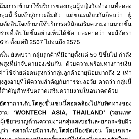
เข้ามาใช้บริการของกลุ่มผู้หญิงวัยทำงานที่ลดลง
ลุ่มนี้เริ่มเข้าสู่ภาวะอิ่มตัว แต่ขณะเดียวกันก็พบว่า ผู้
่มตัดสินใจเข้ามาใช้บริการคลินิกเสริมความงามมากขึ้น
้ชายที่เติบโตขึ้นอย่างเห็นได้ชัด และคาดว่า จะมีอัตรา
.6%
ตั้งแต่ปี
2567
ไปจนถึง
2575
ั้น ยังพบว่า กลุ่มลูกค้าที่มีอายุตั้งแต่
50
ปีขึ้นไป กำลัง
สูงที่น่าจับตามองเช่นกัน ด้วยความพร้อมทางการเงิน
ีค่าใช้จ่ายต่อคนสูงกว่ากลุ่มลูกค้าอายุน้อยมากถึง
2
เท่า
งสูงอายุที่ให้ความสำคัญกับการชะลอวัย คาดว่า กลุ่มนี้
ที่สำคัญสำหรับตลาดเสริมความงามในอนาคตด้วย
ีอัตราการเติบโตสูงขึ้นเช่นนี้สอดคล้องไปกับทิศทางของ
ามงาม
‘WONTECH ASIA, THAILAND’
(
วอนเทค
้เชี่ยวชาญด้านความงามกลุ่มเลเซอร์และยกกระชับผิว
บุว่า ตลาดไทยมีการเติบโตต่อเนื่องชัดเจน โดยเฉพาะ