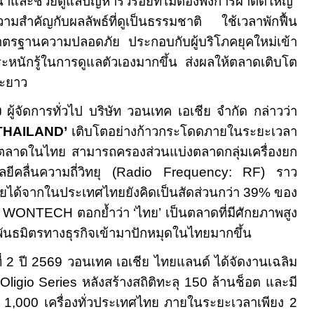
้าและช่วยดูแลปัญหาริ้วรอยที่ไม่ต้องพึ่งการผ่าตัดใหญ่
ความสำคัญกับผลลัพธ์ที่ดูเป็นธรรมชาติ ใช้เวลาพักฟื้น
าตรฐานความปลอดภัย ประกอบกับผู้บริโภคยุคใหม่เข้า
ตระหนักรู้ในการดูแลตัวเองมากขึ้น ส่งผลให้ตลาดเติบโต
ยะยาว
ง
ผู้จัดการทั่วไป บริษัท วอนเทค เอเชีย จำกัด กล่าวว่า
THAILAND’
เติบโตอย่างก้าวกระโดดภายในระยะเวลา
ิดตลาดในไทย สามารถครองส่วนแบ่งตลาดกลุ่มเครื่องยก
ยีคลื่นความถี่วิทยุ (
Radio Frequency: RF)
ราว
ยได้จากในประเทศไทยยังคิดเป็นสัดส่วนกว่า
39%
ของ
ง
WONTECH
ตอกย้ำว่า ‘ไทย’ เป็นตลาดที่มีศักยภาพสูง
พันธมิตรทางธุรกิจเข้ามาปักหมุดในไทยมากขึ้น
่
2
ปี
2569
วอนเทค เอเชีย ไทยแลนด์ ได้จัดงานเฉลิม
Oligio Series
หลังสร้างสถิติทะลุ
150
ล้านช็อต และมี
า
1,000
เครื่องทั่วประเทศไทย ภายในระยะเวลาเพียง
2