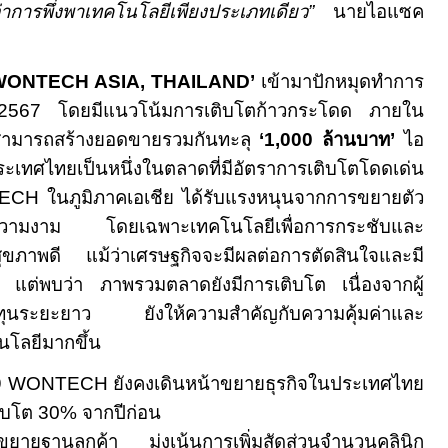
ารพึ่งพาเทคโนโลยีเพียงประเภทเดียว”
นายไอแซค
WONTECH ASIA, THAILAND’
เข้ามาปักหมุดทำการ
2567
โดยมีแนวโน้มการเติบโตก้าวกระโดด ภายใน
ามารถสร้างยอดขายรวมกันทะลุ
‘
1,000
ล้านบาท’
ไอ
เทศไทยเป็นหนึ่งในตลาดที่มีอัตราการเติบโตโดดเด่น
TECH
ในภูมิภาคเอเชีย ได้รับแรงหนุนจากการขยายตัว
วามงาม โดยเฉพาะเทคโนโลยีเพื่อการกระชับและ
สุขภาพดี แม้ว่าเศรษฐกิจจะมีผลต่อการตัดสินใจและมี
ุ่ม แต่พบว่า ภาพรวมตลาดยังมีการเติบโต เนื่องจาก
ผู้
งทุนระยะยาว ยังให้ความสำคัญกับความคุ้มค่าและ
โลยีมากขึ้น
9
WONTECH
ยังคงเดินหน้าขยายธุรกิจในประเทศไทย
เติบโต
30
% จากปีก่อน
รขยายฐานลูกค้า มุ่งเน้นการเพิ่มสัดส่วนจำนวนคลินิก