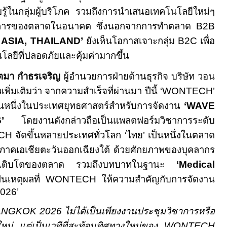
รู้ในกลุ่มผู้บริโภค รวมถึงการนำเสนอเทคโนโลยีใหม่ๆ
องการของตลาดในอนาคต ซึ่งนอกจากการทำตลาด
B2B
ASIA, THAILAND’
ยังเห็นโอกาสเจาะกลุ่ม
B2C
เพื่อ
โลยีที่ปลอดภัยและคุ้มค่ามากขึ้น
ตมา กำธรเจริญ
ผู้อำนวยการฝ่ายด้านธุรกิจ บริษัท วอน
พิ่มเติมว่า จากความสำเร็จที่ผ่านมา ปีนี้ ‘
WONTECH’
็นหนึ่งในประเทศยุทธศาสตร์สำหรับการจัดงาน
‘
WAVE
’
โดยงานดังกล่าวถือเป็นแพลตฟอร์มวิชาการระดับ
CH
จัดขึ้นหลายประเทศทั่วโลก ‘ไทย’ เป็นหนึ่งในตลาด
มิภาคเอเชียตะวันออกเฉียงใต้ ด้วยศักยภาพของบุคลากร
รเติบโตของตลาด รวมถึงบทบาทในฐานะ
‘
Medical
ป็นเหตุผลที่
WONTECH
ให้ความสำคัญกับการจัดงาน
026’
ANGKOK 2026
ไม่ได้เป็นเพียงงานประชุมวิชาการหรือ
หม่ แต่เป็นเวทีที่สะท้อนทิศทางใหม่ของ
WONTECH