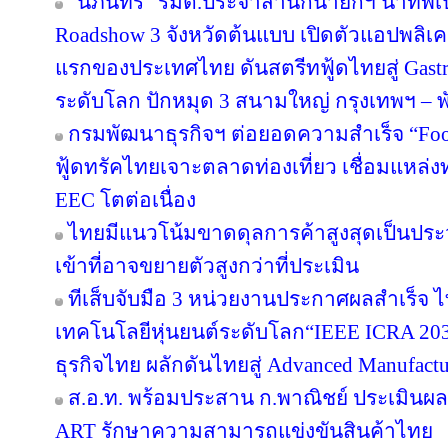
“นภินทร” รมต.ประจำสำนักนายกฯ นำทัพเปิด
Roadshow 3 จังหวัดต้นแบบ เปิดตัวแอปพลิเคชัน
แรกของประเทศไทย ดันสตรีทฟู้ดไทยสู่ Gastr
ระดับโลก ปักหมุด 3 สนามใหญ่ กรุงเทพฯ – พั
กรมพัฒนาธุรกิจฯ ต่อยอดความสำเร็จ “Food 
ฟู้ดทรัคไทยเจาะตลาดท่องเที่ยว เชื่อมแหล่ง
EEC โตต่อเนื่อง
ไทยมีแนวโน้มขาดดุลการค้าสูงสุดเป็นประ
เข้าที่อาจขยายตัวสูงกว่าที่ประเมิน
ทีเส็บจับมือ 3 หน่วยงานประกาศผลสำเร็จ ไ
เทคโนโลยีหุ่นยนต์ระดับโลก“IEEE ICRA 2030
ธุรกิจไทย ผลักดันไทยสู่ Advanced Manufact
ส.อ.ท. พร้อมประสาน ก.พาณิชย์ ประเมินผล
ART รักษาความสามารถแข่งขันสินค้าไทย