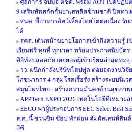
ศุลกากร จับมือ ตชด. พร้อม AOT เปิดปฏิบัติ
9 เสริมทัพสกัดกั้นยาเสพติดข้ามชาติ ปิดทา
สนค. ชี้อาหารสัตว์เลี้ยงไทยโตต่อเนื่อง รับ
ได้
สคส. เดินหน้าขยายโอกาสเข้าถึงความรู้ P
เรียนฟรี ทุกที่ ทุกเวลา พร้อมประกาศนียบั
ดิจิทัลปลอดภัย เผยยอดผู้เข้าเรียนล่าสุดทะลุ
วว. ผนึกกำลังบริษัทโฮปฟูล ต่อยอดงานวิจั
โภชนาการ 4 กลุ่มโรคเรื้อรัง สร้างระบบนิเว
สมุนไพรไทย - สร้างความมั่นคงด้านสุขภาพยั
APPTech EXPO 2026 เทคโนโลยีที่เหมาะส
EECO พาผู้ประกอบการ EEC Select Best Se
ส.ค. นี้ ชวนชิม ช๊อป พักผ่อน สัมผัสเสน่ห์สิ
อีซี