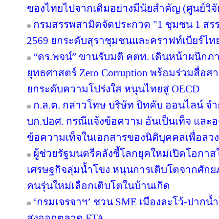
ของไทยไปจากเดิมอย่างมีนัยสำคัญ (ศูนย์วิจั
กรมสรรพสามิตจัดประกวด "1 ชุมชน 1 สรร
2569 ยกระดับสุราชุมชนและคราฟท์เบียร์ไทยส
“ดร.พจน์” ขานรับมติ คตท. เดินหน้าผนึกภา
ยุทธศาสตร์ Zero Corruption พร้อมร่วมสื่
ยกระดับความโปร่งใส หนุนไทยสู่ OECD
ก.ล.ต. กล่าวโทษ บริษัท บิทคับ ออนไลน์ จ
บก.ปอศ. กรณีแจ้งข้อความ อันเป็นเท็จ และ
ข้อความเท็จในเอกสารของนิติบุคคลเพื่อลว
ผู้ช่วยรัฐมนตรีคลังชี้โลกยุคใหม่เปิดโอกาสใ
เศรษฐกิจลุ่มน้ำโขง หนุนการเติบโตจากศักยภ
คนรุ่นใหม่เลือกเติบโตในบ้านเกิด
‘กรมเจรจาฯ’ ชวน SME เมืองละโว้-ปากน้
ส่งออกตลาด FTA