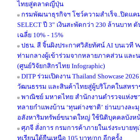
ไทยสู่ตลาดญี่ปุ่น
กรมพัฒนาธุรกิจฯ โชว์ความสำเร็จ..ปิดแคมเ
SELECT ปี 3" เงินสะพัดกว่า 230 ล้านบาท ดั
เฉลี่ย 10% - 15%
ปธน. สี จิ้นผิงประกาศวิสัยทัศน์ AI บนเวที 
ท่ามกลางผู้เข้าร่วมจากหลายภาคส่วน แล
(ศูนย์วิจัยกสิกรไทย Infographic)
DITP ร่วมเปิดงาน Thailand Showcase 202
วัฒนธรรม และสินค้าไทยสู่ผู้บริโภคในสหร
พาณิชย์ มหาดไทย สำนักงานตำรวจแห่งชา
ทลายกำแพงบ้าน ‘ทุนต่างชาติ’ ย่านบางละมุง
อสังหาริมทรัพย์ขนาดใหญ่ ใช้นิติบุคคลบังหน
ศุภจี สั่งการ กรมการค้าภายในเร่งระบายทุ
ทุเรียนใต้ยืนเหนือ 105 บาท/กก อีกครั้ง