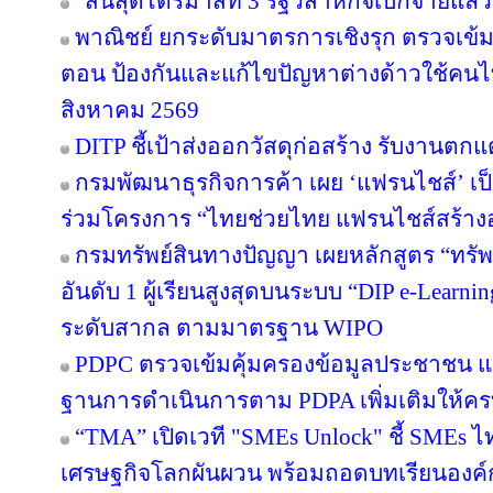
“สิ้นสุดไตรมาสที่ 3 รัฐวิสาหกิจเบิกจ่ายแล
พาณิชย์ ยกระดับมาตรการเชิงรุก ตรวจเข้ม
ตอน ป้องกันและแก้ไขปัญหาต่างด้าวใช้คนไทย
สิงหาคม 2569
DITP ชี้เป้าส่งออกวัสดุก่อสร้าง รับงานตก
กรมพัฒนาธุรกิจการค้า เผย ‘แฟรนไชส์’ เป็
ร่วมโครงการ “ไทยช่วยไทย แฟรนไชส์สร้าง
กรมทรัพย์สินทางปัญญา เผยหลักสูตร “ทรัพ
อันดับ 1 ผู้เรียนสูงสุดบนระบบ “DIP e-Learn
ระดับสากล ตามมาตรฐาน WIPO
PDPC ตรวจเข้มคุ้มครองข้อมูลประชาชน แจ้
ฐานการดำเนินการตาม PDPA เพิ่มเติมให้คร
“TMA” เปิดเวที "SMEs Unlock" ชี้ SMEs ไทย
เศรษฐกิจโลกผันผวน พร้อมถอดบทเรียนองค์ก