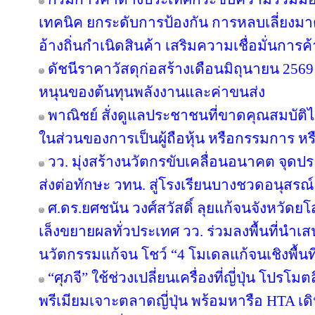
เทคนิค ยกระดับการป้องกัน การหลบเลี่ย
อ้างถิ่นกำเนิดสินค้า เสริมความเชื่อมั่นการ
ดัชนีราคาวัสดุก่อสร้างเดือนมิถุนายน 25
หนุนของต้นทุนพลังงานและค่าขนส่ง
พาณิชย์ สั่งดูแลประชาชนที่ขาดคุณสมบัติไ
ในส่วนของการเป็นผู้ถือหุ้น หรือกรรมการ หรื
วว. มุ่งสร้างนวัตกรขับเคลื่อนอนาคต จุดปร
ส่งต่อทักษะ วทน. สู่โรงเรียนบางชวดอนุสรณ์
ศ.ดร.ยศชนัน วงศ์สวัสดิ์ ลุยแก้จนจังหวั
เล็งขยายผลทั่วประเทศ วว. ร่วมลงพื้นที่นำ
นวัตกรรมแก้จน โชว์ “4 โมเดลแก้จนเชิงพื้นที
“ศุภจี” ใช้ช่วงเปลี่ยนเครื่องที่ญี่ปุ่น โป
พรีเมียมเจาะตลาดญี่ปุ่น พร้อมหารือ HTA เ