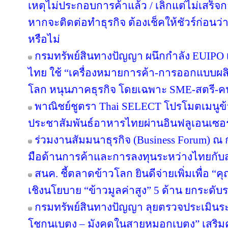
เหตุไม่ประกอบการค้าแล้ว / เลิกแต่ไม่เสร
หากจะติดต่อทำธุรกิจ ต้องเช็คให้ชัวร์ก่อนว่าค
หรือไม่
กรมทรัพย์สินทางปัญญา ผนึกกำลัง EUIPO 
ไทย ใช้ “เครื่องหมายการค้า-การออกแบบผลิ
โลก หนุนภาคธุรกิจ โดยเฉพาะ SME-สตรี-คนรุ
พาณิชย์ชูตรา Thai SELECT โปรโมตเมนูข้า
ประชาสัมพันธ์อาหารไทยผ่านอินฟลูเอนเซอร์
ร่วมงานสัมมนาธุรกิจ (Business Forum) ณ
มือด้านการค้าและการลงทุนระหว่างไทยกับส
สนค. ชี้ตลาดข้าวโลก ยินดีจ่ายเพิ่มเพื่อ “
เชิงนโยบาย “ข้าวมูลค่าสูง” 5 ด้าน ยกระด
กรมทรัพย์สินทางปัญญา ลุยตรวจประเมินร
โชกุนเบตง – มังคุดในสายหมอกเบตง” เสริมควา