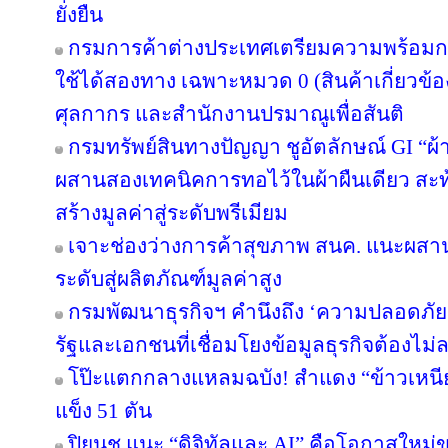
ยั่งยืน
กรมการค้าต่างประเทศเตรียมความพร้อมก
ใช้ได้สองทาง เฉพาะหมวด 0 (สินค้าเกี่ยวข้อง
ศุลกากร และสำนักงานปรมาณูเพื่อสันติ
กรมทรัพย์สินทางปัญญา ชูอัตลักษณ์ GI “ผ้
ผสานสองเทคนิคการทอไว้ในผ้าผืนเดียว สะท
สร้างมูลค่าสู่ระดับพรีเมียม
เจาะช่องว่างการค้าสุขภาพ สนค. แนะผส
ระดับสู่ผลิตภัณฑ์มูลค่าสูง
กรมพัฒนาธุรกิจฯ คำนึงถึง ‘ความปลอดภัยข
รัฐและเอกชนที่เชื่อมโยงข้อมูลธุรกิจต้องไม่
โป๊ะแตกกลางแหลมฉบัง! สำแดง “ข้าวเหนียว
แข็ง 51 ตัน
ปิยนุช แนะ “ดิจิทัลและ AI” คือโอกาสให