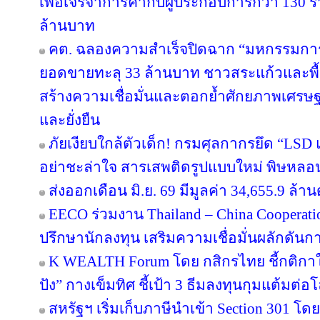
เพื่อเจรจาการค้ากับผู้ประกอบการกว่า 130 ร
ล้านบาท
คต. ฉลองความสำเร็จปิดฉาก “มหกรรมกา
ยอดขายทะลุ 33 ล้านบาท ชาวสระแก้วและพื้นที
สร้างความเชื่อมั่นและตอกย้ำศักยภาพเศรษ
และยั่งยืน
ภัยเงียบใกล้ตัวเด็ก! กรมศุลกากรยึด “LSD
อย่าชะล่าใจ สารเสพติดรูปแบบใหม่ พิษหลอ
ส่งออกเดือน มิ.ย. 69 มีมูลค่า 34,655.9 ล
EECO ร่วมงาน Thailand – China Cooperati
ปรึกษานักลงทุน เสริมความเชื่อมั่นผลักดันการ
K WEALTH Forum โดย กสิกรไทย ชี้กติกาให
ปัง” กางเข็มทิศ ชี้เป้า 3 ธีมลงทุนกุมแต้มต่อโ
สหรัฐฯ เริ่มเก็บภาษีนำเข้า Section 301 โดย