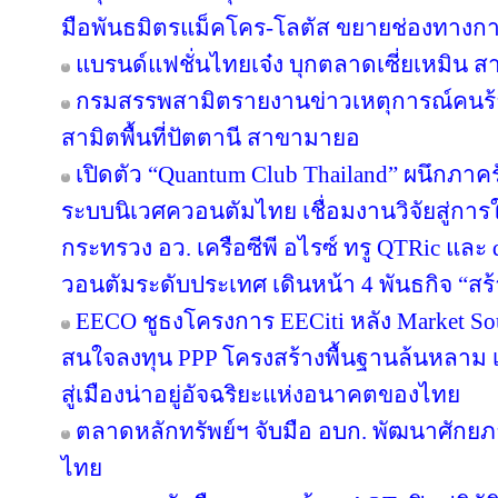
มือพันธมิตรแม็คโคร-โลตัส ขยายช่องทางการ
แบรนด์แฟชั่นไทยเจ๋ง บุกตลาดเซี่ยเหมิน
กรมสรรพสามิตรายงานข่าวเหตุการณ์คนร้
สามิตพื้นที่ปัตตานี สาขามายอ
เปิดตัว “Quantum Club Thailand” ผนึกภา
ระบบนิเวศควอนตัมไทย เชื่อมงานวิจัยสู่กา
กระทรวง อว. เครือซีพี อไรซ์ ทรู QTRic แล
วอนตัมระดับประเทศ เดินหน้า 4 พันธกิจ “สร้
EECO ชูธงโครงการ EECiti หลัง Market Sou
สนใจลงทุน PPP โครงสร้างพื้นฐานล้นหลาม เต
สู่เมืองน่าอยู่อัจฉริยะแห่งอนาคตของไทย
ตลาดหลักทรัพย์ฯ จับมือ อบก. พัฒนาศัก
ไทย