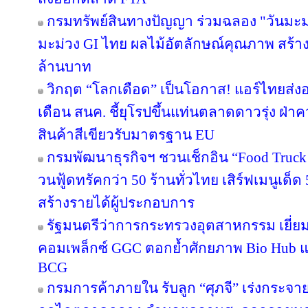
กรมทรัพย์สินทางปัญญา ร่วมฉลอง "วันมะม
มะม่วง GI ไทย ผลไม้อัตลักษณ์คุณภาพ สร้าง
ล้านบาท
วิกฤต “โลกเดือด” เป็นโอกาส! แอร์ไทยส่ง
เดือน สนค. ชี้ยุโรปขึ้นแท่นตลาดดาวรุ่ง ฝ
สินค้าสีเขียวรับมาตรฐาน EU
กรมพัฒนาธุรกิจฯ ชวนเช็กอิน “Food Truck
วนฟู้ดทรัคกว่า 50 ร้านทั่วไทย เสิร์ฟเมนูเด็ด 
สร้างรายได้ผู้ประกอบการ
รัฐมนตรีว่าการกระทรวงอุตสาหกรรม เยี่
คอมเพล็กซ์ GGC ตอกย้ำศักยภาพ Bio Hub 
BCG
กรมการค้าภายใน รับลูก “ศุภจี” เร่งกระจายท