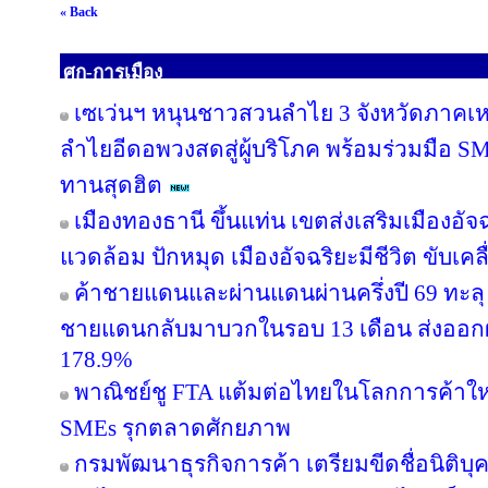
« Back
ศก-การเมือง
เซเว่นฯ หนุนชาวสวนลำไย 3 จังหวัดภาคเหนือ
ลำไยอีดอพวงสดสู่ผู้บริโภค พร้อมร่วมมือ S
ทานสุดฮิต
เมืองทองธานี ขึ้นแท่น เขตส่งเสริมเมืองอัจฉ
แวดล้อม ปักหมุด เมืองอัจฉริยะมีชีวิต ขับเค
ค้าชายแดนและผ่านแดนผ่านครึ่งปี 69 ทะลุ 
ชายแดนกลับมาบวกในรอบ 13 เดือน ส่งออก
178.9%
พาณิชย์ชู FTA แต้มต่อไทยในโลกการค้าใหม
SMEs รุกตลาดศักยภาพ
กรมพัฒนาธุรกิจการค้า เตรียมขีดชื่อนิติบุ