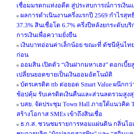
เชื่อมมรดกแห่งอดีต สู่ประสบการณ์การเงิ
ผลการดำเนินงานครึ่งแรกปี 2569 กำไรสุทธิ
37.3% สินเชื่อโต 6.7% ครึ่งปีหลังยกระดับบริ
การเงินเพื่อความยั่งยืน
เงินบาทอ่อนค่าเล็กน้อย ขณะที่ ดัชนีหุ้นไท
ก่อน
ออมสิน เปิดตัว “เงินฝากมหาเฮง” ดอกเบี้ยส
เปลี่ยนยอดขายเป็นเงินออมอัตโนมัติ
บัตรเครดิต ttb ต่อยอด Smart Value ผนึกกว
ช้อปคุ้ม รับเครดิตเงินคืนและส่วนลดรวมสูง
บสย. จัดประชุม Town Hall ภายใต้แนวคิด
สร้างโอกาส SMEs เข้าถึงสินเชื่อ
ธ.ก.ส. ชวนชมรายการหอมแผ่นดิน กลิ่นไอเ
ชมการผลิต "ผักปลอดสารพิษ” และ “สกินแ