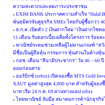
ความสะดวกและลดภาระประชาชน
EXIM BANK ประกาศความสำเร็จ “Halal Bri
พันธมิตรจับคู่ธุรกิจ SMEs ไทยกับผู้ซื้อกว่า 
ธ.ก.ส. เปิดตัว 2 เงินฝากใหม่ “เงินฝากไซ
11 เดือน รับดอกเบี้ยเฉลี่ยทั้งโครงการ ร้อยละ
พาณิชย์ระดมช่วยเหลือผู้ไม่ผ่านเกณฑ์ “สวั
มีชื่อเป็นผู้ถือหุ้น กรรมการ หุ้นส่วนในห้างหุ้
กอช. เตือน “สึนามิประชากร” วัย 46 – 60 ปี 
ออมก่อนสาย
ออร์บิกซ์ (orbix) เปิดจองซื้อ MTS Gold In
XAUT มูลค่าสูงสุด 4,000 บาท สำหรับผู้จองซ
บาท เริ่ม 24 ก.ค. 69 ผ่านทางแอป orbix
ไทยพาณิชย์ จับมือ สมาคมการค้านักธุรกิจไ