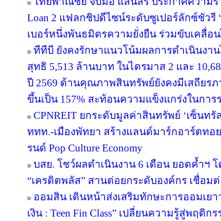
ไทยพาณิชย์ จับมือ แสนสิริ ประกาศความร่
Loan 2 แฟลกชิปดีไซน์ระดับซูเปอร์ลักซ์ชัวรี 
เบอร์หนึ่งพันธมิตรความยั่งยืน ร่วมขับเคลื่
ทีทีบี ยังคงรักษาแนวโน้มผลการดำเนินงา
สุทธิ 5,513 ล้านบาท ในไตรมาส 2 และ 10,6
ปี 2569 ด้านคุณภาพสินทรัพย์ยังคงมีเสถียรภาพ
ขึ้นเป็น 157% สะท้อนความแข็งแกร่งในการร
CPNREIT ยกระดับมูลค่าสินทรัพย์ ‘เซ็นทรั
ททท.-เมืองพัทยา สร้างแลนด์มาร์กอาร์ตทอ
รนด์ Pop Culture Economy
บสย. โชว์ผลดำเนินงาน 6 เดือน ยอดค้ำฯ โ
“เครดิตพลัส” สานต่อยกระดับองค์กร เชื่อมต่
ออมสิน เดินหน้าส่งเสริมทักษะการออมเยาวช
เงิน : Teen Fin Class” เปลี่ยนความรู้สู่พฤติ