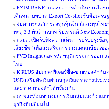
EXIM BANK แถลงผลการดำเนินงานไตรมาส 2
เดินหน้าบทบาท Export Co-pilot รับมือเศรษฐ
จับตากระแสการลงทุนหุ้นจีน นักลงทุนไท
ทะลุ 3.3 พันล้านบาท รับเทรนด์ New Econom
ก.ล.ต. เปิดรับฟังความเห็นการปรับปรุงข้อ
เลี้ยงชีพ” เพื่อส่งเสริมการวางแผนเกษียณข
PVD Insight ถอดรหัสพฤติกรรมการออม แ
ไทย
K PLUS อัปเกรดฟีเจอร์ซื้อ-ขายทองคำกับ 4
USD เสริมทัพเงินฝากสกุลเงินตราต่างประเทศ 
และราคาทองคำได้พร้อมกัน
ภาพสะท้อนจากงบการเงินกลุ่มแบงก์ : แน
ธุรกิจที่เปลี่ยนไป