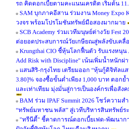
รถ คิดดอกเบี้ยตามคะแนนเครดิต เริ่มต้น 11.
SAM บุกภาคอีสาน ร่วมงาน Money Expo Ko
วงจร พร้อมโปรโมชันทรัพย์มือสองมากมาย
SCB Academy ร่วมเวทีมนุษย์ต่างวัย Fest 20
ต่อยอดประสบการณ์วัยเกษียณสู่พลังขับเคลื
Krungthai CIO ชี้หุ้นโลกฟื้นตัว รับแรงหนุน
Add Risk with Discipline" เน้นเพิ่มน้ำหนักผ่
แสนสิริ-กรุงไทย เตรียมออก “หุ้นกู้ดิจิทัลแส
3.80]% จองซื้อขั้นต่ำเพียง 1,000 บาท ตอกย้ำ
และเท่าเทียม มุ่งมั่นสู่การเป็นองค์กรเพื่อสัง
BAM ร่วม IPAF Summit 2026 โชว์ความสำเร
“ทรัพย์มหาชน พลัส” สู่เวทีบริหารสินทรัพย์ร
"ทรีนีตี้" ชี้คาดการณ์ดอกเบี้ยเฟด-พัฒนา