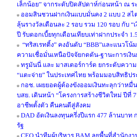
เล็กน้อย” จากระดับปิดสัปดาห์ก่อนหน้า ณ ร
ออมสินชวนฝากเงินแบบมั่นคง 2 แบบ 2 สไตล
ลุ้นรางวัลเดือนละ 2 รอบ รวม 120 รอบ กับ 
ปี รับดอกเบี้ยทุกเดือนเทียบเท่าฝากประจำ 1.5
“ทริสเรทติ้ง” คงอันดับ “BBB”และแนวโน้
ความเชื่อมั่นเหนือปัจจัยกดดัน-ฐานะการเงินย
ทรูมันนี่ และ มาสเตอร์การ์ด ยกระดับความร
“แตะจ่าย” ในประเทศไทย พร้อมมอบสิทธิประโ
กอช. เผยยอดผู้ต้องขังออมเงินทะลุกว่าหมื่
บสย. เดินหน้า “โครงการสร้างชีวิตใหม่ ปีที่
อาชีพตั้งตัว คืนคนดีสู่สังคม
DAD อัดเงินลงทุนครึ่งปีแรก 477 ล้านบาท
รัฐ
CEO นำทีมผู้บริหาร BAM ลุยพื้นที่สำนักง