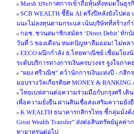
Marsh ประกาศการเข้าถือหุ้นทั้งหมดในธุร
SCB WEALTH ชี้ธีม AI ครึ่งปีหลังยังไปต่อ 
แนะไม่ลงทุนตามกระแส เน้นบริษัทที่สร้าง
กอช. ชวนสมาชิกสมัคร ‘Direct Debit’ หักบัญ
วันที่ 5 ของเดือน หมดปัญหาลืมออม! ไม่พล
EECO ผนึกกำลัง ธ.ไทยพาณิชย์ เชื่อมโยงนั
ระดับบริการทางการเงินครบวงจร จูงใจภาคธุรกิ
“ผยง ศรีวณิช” คว้านักการเงินแห่งปี - กสิ
มอบรางวัลเกียรติยศ MONEY & BANKING
ไทยเบฟสานต่อความร่วมมือกับกรุงศรี เดินห
เพื่อความยั่งยืน ผ่านสินเชื่อส่งเสริมความยั่
K WEALTH ธนาคารกสิกรไทย ชี้กลุ่มมั่งคั่งส
Great Wealth Transfer” ส่งต่อสินทรัพย์มูลค่
ทายาทรุ่นต่อไป