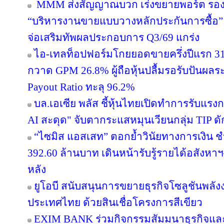
MMM ส่งสัญญาณบวก เร่งขยายพอร์ต รองรับอ
“บริหารงานขายแบบวางหลักประกันการซื้อ
จ่อเสริมทัพผลประกอบการ Q3/69 แกร่ง
ไอ-เทลท็อปฟอร์มโกยยอดขายครึ่งปีแรก 31
กวาด GPM 26.8% ผู้ถือหุ้นปลื้มรอรับปันผลร
Payout Ratio ทะลุ 96.2%
บล.เอเซีย พลัส ชี้หุ้นไทยเปิดทำการรับแรงก
AI สะดุด" จับตากระแสหมุนเวียนกลุ่ม TIP ด
“ไซมิส แอสเสท” ตอกย้ำวินัยทางการเงิน 
392.60 ล้านบาท เดินหน้ารับรู้รายได้อสังหาฯ–
หลัง
ยูโอบี สนับสนุนการขยายธุรกิจโซลูชันพลัง
ประเทศไทย ด้วยสินเชื่อโครงการสีเขียว
EXIM BANK ร่วมกิจกรรมสัมมนาธุรกิจแ