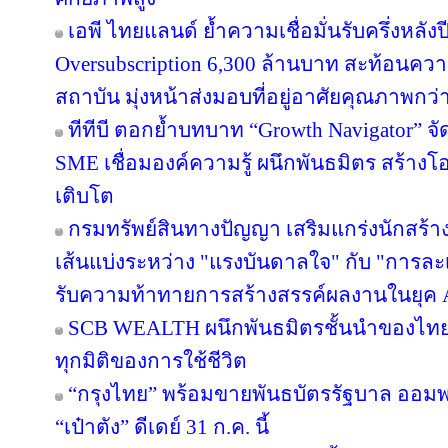
เอพี ไทยแลนด์ ย้ำความเชื่อมั่นรับครึ่งหลังป
Oversubscription 6,300 ล้านบาท สะท้อนความ
สถาบัน มุ่งหน้าส่งมอบที่อยู่อาศัยคุณภาพกว
ทีทีบี ตอกย้ำบทบาท “Growth Navigator” จ
SME เชื่อมองค์ความรู้ ผนึกพันธมิตร สร้างโ
เติบโต
กรมทรัพย์สินทางปัญญา เสริมแกร่งนักสร้
เส้นแบ่งระหว่าง "แรงบันดาลใจ" กับ "การละเ
รับความท้าทายการสร้างสรรค์ผลงานในยุค 
SCB WEALTH ผนึกพันธมิตรชั้นนำของไทย คั
ทุกมิติของการใช้ชีวิต
“กรุงไทย” พร้อมขายพันธบัตรรัฐบาล ออม
“เป๋าตัง” ดีเดย์ 31 ก.ค. นี้