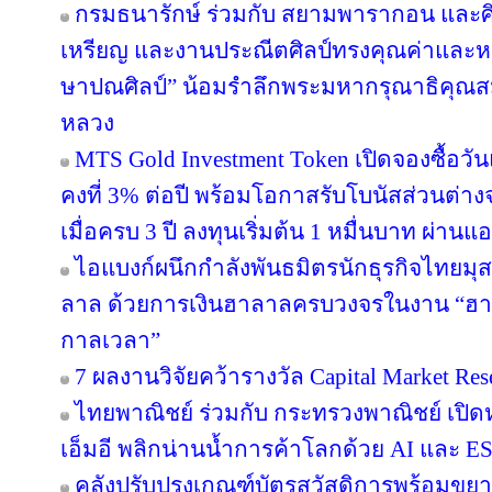
กรมธนารักษ์ ร่วมกับ สยามพารากอน และศ
เหรียญ และงานประณีตศิลป์ทรงคุณค่าและหา
ษาปณศิลป์” น้อมรำลึกพระมหากรุณาธิคุณส
หลวง
MTS Gold Investment Token เปิดจองซื้อว
คงที่ 3% ต่อปี พร้อมโอกาสรับโบนัสส่วนต
เมื่อครบ 3 ปี ลงทุนเริ่มต้น 1 หมื่นบาท ผ่าน
ไอแบงก์ผนึกกำลังพันธมิตรนักธุรกิจไทยมุส
ลาล ด้วยการเงินฮาลาลครบวงจรในงาน “ฮา
กาลเวลา”
7 ผลงานวิจัยคว้ารางวัล Capital Market Res
ไทยพาณิชย์ ร่วมกับ กระทรวงพาณิชย์ เปิดห
เอ็มอี พลิกน่านน้ำการค้าโลกด้วย AI และ E
คลังปรับปรุงเกณฑ์บัตรสวัสดิการพร้อมขย