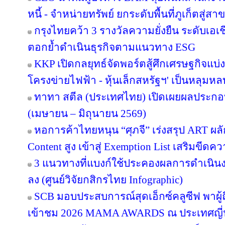
หนี้ - จำหน่ายทรัพย์ ยกระดับพื้นที่ภูเก็ตส
กรุงไทยคว้า 3 รางวัลความยั่งยืน ระดับเอเ
ตอกย้ำดำเนินธุรกิจตามแนวทาง ESG
KKP เปิดกลยุทธ์จัดพอร์ตสู้ศึกเศรษฐกิจแบ่งข
โครงข่ายไฟฟ้า - หุ้นเล็กสหรัฐฯ' เป็นหลุมหล
ทาทา สตีล (ประเทศไทย) เปิดเผยผลประกอ
(เมษายน – มิถุนายน 2569)
หอการค้าไทยหนุน “ศุภจี” เร่งสรุป ART ผลัก
Content สูง เข้าสู่ Exemption List เสริมข
3 แนวทางที่แบงก์ใช้ประคองผลการดำเนินงา
ลง (ศูนย์วิจัยกสิกรไทย Infographic)
SCB มอบประสบการณ์สุดเอ็กซ์คลูซีฟ พาผู
เข้าชม 2026 MAMA AWARDS ณ ประเทศญี่ปุ่