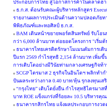
ประกอบการไทย สู่โอกาสการค้าในตลาดฮ
ธ.ก.ส. ต้อนรับคณะผู้บริหารหลักสูตร Execut
รายงานผลการประเมินด้านความปลอดภัยทาง
พิพิธภัณฑ์และหอศิลป์ ธ.ก.ส.
BAM เดินหน้าขยายพอร์ตสินทรัพย์ รับโอน
กว่า 6,000 ล้านบาท ต่อยอดโครงการ "เริ่มต
ธนาคารไทยเครดิตรักษาโมเมนตัมการเติ
ปีแรก 2569 กำไรสุทธิ 2,154 ล้านบาท เพิ่มขึ
การเติบโตอย่างมีวินัยท่ามกลางเศรษฐกิจท้
SCGP ไตรมาส 2 ธุรกิจในอินโดฯ พลิกทำกำไ
ปันผลระหว่างกาล 0.40 บาท/หุ้น รุกลงทุนเส
“กรุงไทย” เติบโตยั่งยืน กำไรสุทธิไตรมาสท
บาท ROE แข็งแกร่งที่ร้อยละ 10.5 บริหารคุ
ธนาคารกสิกรไทย แจ้งผลประกอบการงวดครึ่