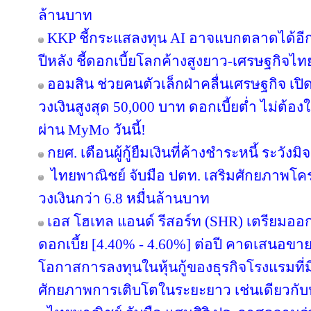
ล้านบาท
KKP ชี้กระแสลงทุน AI อาจแบกตลาดได้อีกแค่ 
ปีหลัง ชี้ดอกเบี้ยโลกค้างสูงยาว-เศรษฐกิจไ
ออมสิน ช่วยคนตัวเล็กฝ่าคลื่นเศรษฐกิจ เปิด
วงเงินสูงสุด 50,000 บาท ดอกเบี้ยต่ำ ไม่ต้อ
ผ่าน MyMo วันนี้!
กยศ. เตือนผู้กู้ยืมเงินที่ค้างชำระหนี้ ระว
ไทยพาณิชย์ จับมือ ปตท. เสริมศักยภาพโครงส
วงเงินกว่า 6.8 หมื่นล้านบาท
เอส โฮเทล แอนด์ รีสอร์ท (SHR) เตรียมออกหุ้
ดอกเบี้ย [4.40% - 4.60%] ต่อปี คาดเสนอขาย
โอกาสการลงทุนในหุ้นกู้ของธุรกิจโรงแรมที่ม
ศักยภาพการเติบโตในระยะยาว เช่นเดียวกับหุ