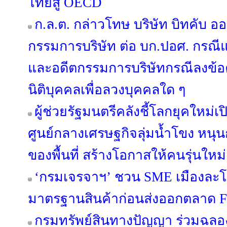
ไทยสู่ OECD
ก.ล.ต. กล่าวโทษ บริษัท บิทคับ อ
กรรมการบริษัท ต่อ บก.ปอศ. กรณีแ
และอดีตกรรมการบริษัทกรณีลงข้
นิติบุคคลเพื่อลวงบุคคลใด ๆ
ผู้ช่วยรัฐมนตรีคลังชี้โลกยุคใหม่เ
ศูนย์กลางเศรษฐกิจลุ่มน้ำโขง หน
ของพื้นที่ สร้างโอกาสให้คนรุ่นใหม
‘กรมเจรจาฯ’ ชวน SME เมืองละโว
มาตรฐานสินค้าก่อนส่งออกตลาด 
กรมทรัพย์สินทางปัญญา ร่วมฉลอง