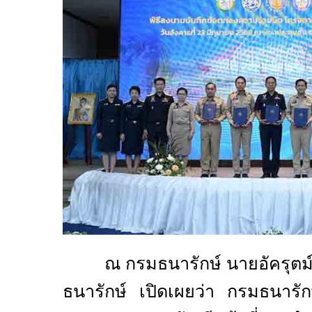
ณ กรมธนารักษ์ นายอัครุต
ธนารักษ์ เปิดเผยว่า
กรมธนารักษ์