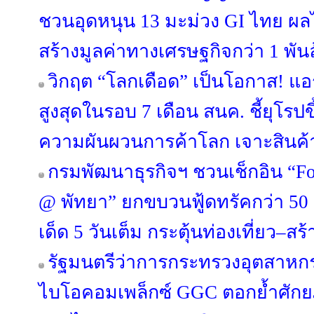
ชวนอุดหนุน 13 มะม่วง GI ไทย ผล
สร้างมูลค่าทางเศรษฐกิจกว่า 1 พั
วิกฤต “โลกเดือด” เป็นโอกาส! แอ
สูงสุดในรอบ 7 เดือน สนค. ชี้ยุโรปข
ความผันผวนการค้าโลก เจาะสินค้
กรมพัฒนาธุรกิจฯ ชวนเช็กอิน “Fo
@ พัทยา” ยกขบวนฟู้ดทรัคกว่า 50 ร้
เด็ด 5 วันเต็ม กระตุ้นท่องเที่ยว–ส
รัฐมนตรีว่าการกระทรวงอุตสาหก
ไบโอคอมเพล็กซ์ GGC ตอกย้ำศักย