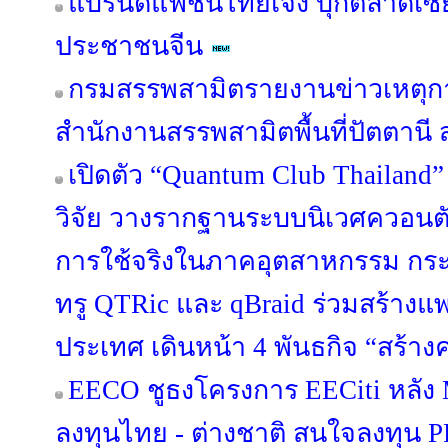
แบรนด์แฟชั่นไทยเจ๋ง บุกตลาดเซี
ประชาชนจีน
กรมสรรพสามิตรายงานข่าวเหตุกา
สำนักงานสรรพสามิตพื้นที่ปัตตาน
เปิดตัว “Quantum Club Thailand
วิจัย วางรากฐานระบบนิเวศควอนตัมไ
การใช้จริงในภาคอุตสาหกรรม กระทร
ทรู QTRic และ qBraid ร่วมสร้าง
ประเทศ เดินหน้า 4 พันธกิจ “สร้างค
EECO ชูธงโครงการ EECiti หลัง M
ลงทุนไทย - ต่างชาติ สนใจลงทุน P