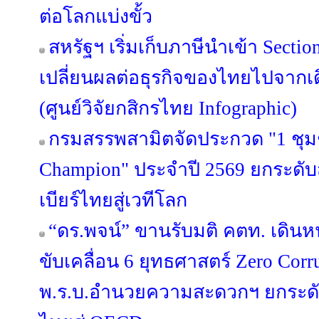
ต่อโลกแบ่งขั้ว
สหรัฐฯ เริ่มเก็บภาษีนำเข้า Secti
เปลี่ยนผลต่อธุรกิจของไทยไปจากเด
(ศูนย์วิจัยกสิกรไทย Infographic)
กรมสรรพสามิตจัดประกวด "1 ชุม
Champion" ประจำปี 2569 ยกระดั
เบียร์ไทยสู่เวทีโลก
“ดร.พจน์” ขานรับมติ คตท. เดิน
ขับเคลื่อน 6 ยุทธศาสตร์ Zero Corr
พ.ร.บ.อำนวยความสะดวกฯ ยกระดั