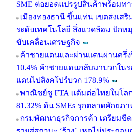
SME ต่อยอดแปรรูปสินค้าพร้อมทา
เมืองทองธานี ขึ้นแท่น เขตส่งเสริม
ระดับเทคโนโลยี สิ่งแวดล้อม ปักหมุ
ขับเคลื่อนเศรษฐกิจ
ค้าชายแดนและผ่านแดนผ่านครึ่งปี
10.4% ค้าชายแดนกลับมาบวกในรอบ
แดนไปสิงคโปร์บวก 178.9%
พาณิชย์ชู FTA แต้มต่อไทยในโลกก
81.32% ดัน SMEs รุกตลาดศักยภา
กรมพัฒนาธุรกิจการค้า เตรียมขีดชื
รายสู่สถานะ ‘ร้าง’ เหตุไม่ประกอบก