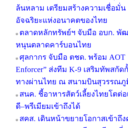
ล้นหลาม เตรียมสร้างความเชื่อมั่น ปู
อัจฉริยะแห่งอนาคตของไทย
ตลาดหลักทรัพย์ฯ จับมือ อบก. พ
หนุนตลาดคาร์บอนไทย
ศุลกากร จับมือ ตชด. พร้อม AOT เ
Enforcer” ส่งทีม K-9 เสริมทัพสกัด
ทางผ่านไทย ณ สนามบินสุวรรณภูม
สนค. ชี้อาหารสัตว์เลี้ยงไทยโตต่อ
ดี–พรีเมียมเข้าถึงได้
สคส. เดินหน้าขยายโอกาสเข้าถึงค