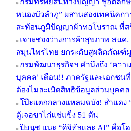
กรมทรัพย์สินทางปัญญา ชูอัตลักษณ
หนองบัวลำภู” ผสานสองเทคนิคการ
สะท้อนภูมิปัญญาผ้าทอโบราณ ที่สร้
เจาะช่องว่างการค้าสุขภาพ สนค
สมุนไพรไทย ยกระดับสู่ผลิตภัณฑ์มู
กรมพัฒนาธุรกิจฯ คำนึงถึง ‘ควา
บุคคล’ เตือน!! ภาครัฐและเอกชนที่เ
ต้องไม่ละเมิดสิทธิข้อมูลส่วนบุคคล
โป๊ะแตกกลางแหลมฉบัง! สำแดง “ข
ตู้เจอขาไก่แช่แข็ง 51 ตัน
ปิยนุช แนะ “ดิจิทัลและ AI” คือ