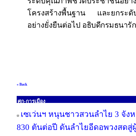
ระดับคุณภาพชีวิตประชาชนอย่างย
โครงสร้างพื้นฐาน และยกระดั
อย่างยั่งยืนต่อไป
อธิบดีกรมธนารัก
« Back
ศก-การเมือง
เซเว่นฯ หนุนชาวสวนลำไย 3 จังหว
830 ตันต่อปี ดันลำไยอีดอพวงสดสู่ผ