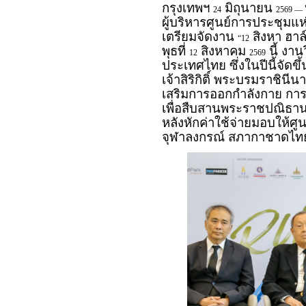
กรุงเทพฯ
มิถุนายน
24
2569 —
ผู้บริหารศูนย์การประชุมแ
เตรียมจัดงาน
สิงหา ฮาล
“12
พุธที่
สิงหาคม
นี้ งาน
12
2569
ประเทศไทย ซึ่งในปีนี้จัด
เจ้าสิริกิติ์ พระบรมราชิน
เสริมการออกกำลังกาย การ
เพื่อสืบสานพระราชปณิธ
หลังหักค่าใช้จ่ายมอบให้ศูน
จุฬาลงกรณ์ สภากาชาดไทย 