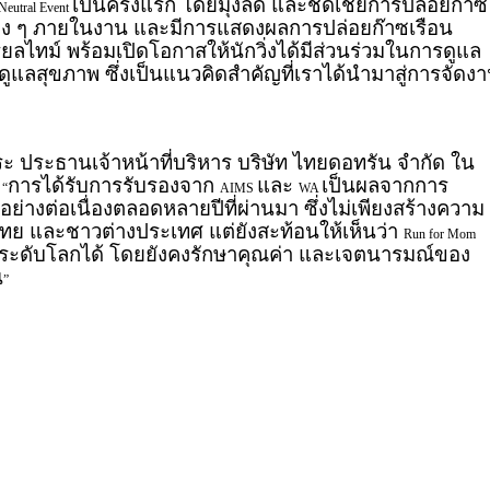
เป็นครั้งแรก โดยมุ่งลด และชดเชยการปล่อยก๊าซ
Neutral Event
าง ๆ ภายในงาน และมีการแสดงผลการปล่อยก๊าซเรือน
ไทม์ พร้อมเปิดโอกาสให้นักวิ่งได้มีส่วนร่วมในการดูแล
ดูแลสุขภาพ ซึ่งเป็นแนวคิดสำคัญที่เราได้นำมาสู่การจัดง
ะ ประธานเจ้าหน้าที่บริหาร บริษัท ไทยดอทรัน จำกัด ใน
า
การได้รับการรับรองจาก
และ
เป็นผลจากการ
“
AIMS
WA
่างต่อเนื่องตลอดหลายปีที่ผ่านมา ซึ่งไม่เพียงสร้างความ
งชาวไทย และชาวต่างประเทศ แต่ยังสะท้อนให้เห็นว่า
Run for Mom
ระดับโลกได้ โดยยังคงรักษาคุณค่า และเจตนารมณ์ของ
น
”