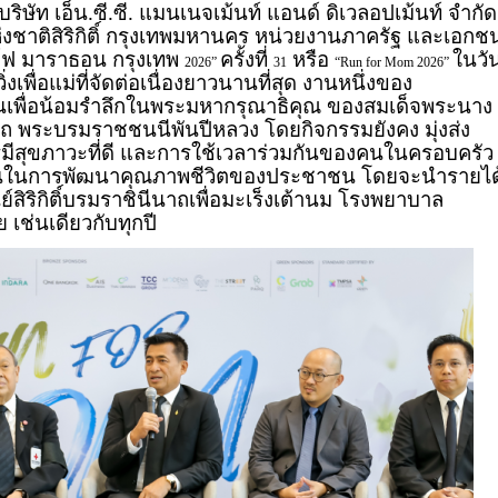
บริษัท เอ็น.ซี.ซี. แมนเนจเม้นท์ แอนด์ ดิเวลอปเม้นท์ จำกัด
ห่งชาติสิริกิติ์ กรุงเทพมหานคร หน่วยงานภาครัฐ และเอกช
์ฟ มาราธอน กรุงเทพ
ครั้งที่
หรือ
ในวั
2026”
31
“Run for Mom 2026”
วิ่งเพื่อแม่ที่จัดต่อเนื่องยาวนานที่สุด งานหนึ่งของ
ขึ้นเพื่อน้อมรำลึกในพระมหากรุณาธิคุณ ของสมเด็จพระนาง
ีนาถ พระบรมราชชนนีพันปีหลวง โดยกิจกรรมยังคง มุ่งส่ง
มีสุขภาวะที่ดี และการใช้เวลาร่วมกันของคนในครอบครัว
านในการพัฒนาคุณภาพชีวิตของประชาชน โดยจะนำรายได
ย์สิริกิติ์บรมราชินีนาถเพื่อมะเร็งเต้านม โรงพยาบาล
เช่นเดียวกับทุกปี