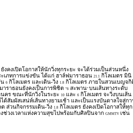
ยังคงเปิดโอกาสให้นักวิ่งทุกระยะ จะได้ร่วมเป็นส่วนหนึ่ง
ะเภทการแข่งขัน ได้แก่ ฮาล์ฟมาราธอน
กิโลเมตร มินิ
21.1
รัน
กิโลเมตร และเดิน-วิ่ง
กิโลเมตร ภายในสวนเบญจกิต
6
1.8
าราธอนยังคงเป็นการพิชิต
สะพาน
บนเส้นทางระดับ
“6
”
คร ขณะที่นักวิ่งในระยะ
และ
กิโลเมตร จะวิ่งบนเส้น
10
6
ห้ได้สัมผัสเสน่ห์เส้นทางยามเช้า และเป็นแรงบันดาลใจสู่กา
ต ส่วนกิจกรรมเดิน-วิ่ง
กิโลเมตร ยังคงเปิดโอกาสให้ทุก
1.8
างช่วงเวลาแห่งความสุขไปพร้อมกับศิลปินจาก
เช่น
GMMTV