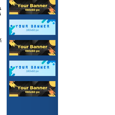
น
น
้