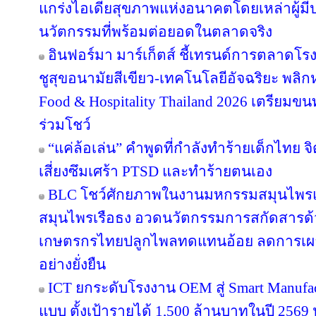
แกร่งไอเดียสุขภาพแห่งอนาคตโดยเหล่าผู้มี
นวัตกรรมที่พร้อมต่อยอดในตลาดจริง
อินฟอร์มา มาร์เก็ตส์ ชี้เทรนด์การตลาดโร
ชูสุขอนามัยสีเขียว-เทคโนโลยีอัจฉริยะ พลิก
Food & Hospitality Thailand 2026 เตรียมขน
ร่วมโชว์
“แค่ล้อเล่น” คำพูดที่กำลังทำร้ายเด็กไทย จิต
เสี่ยงซึมเศร้า PTSD และทำร้ายตนเอง
BLC โชว์ศักยภาพในงานมหกรรมสมุนไพรแห่
สมุนไพรเรือธง อวดนวัตกรรมการสกัดสารด้วย
เกษตรกรไทยปลูกไพลทดแทนอ้อย ลดการเผา 
อย่างยั่งยืน
ICT ยกระดับโรงงาน OEM สู่ Smart Manufac
แบบ ตั้งเป้ารายได้ 1,500 ล้านบาทในปี 2569 ปู