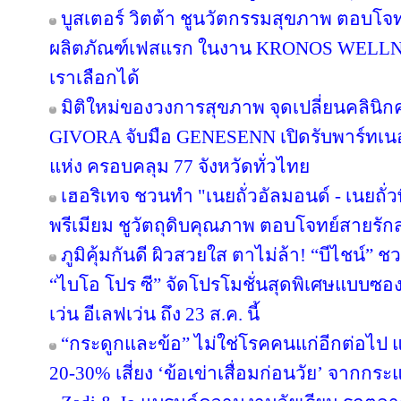
บูสเตอร์ วิตต้า ชูนวัตกรรมสุขภาพ ตอบโจท
ผลิตภัณฑ์เฟสแรก ในงาน KRONOS WELLNE
เราเลือกได้
มิติใหม่ของวงการสุขภาพ จุดเปลี่ยนคลินิกค
GIVORA จับมือ GENESENN เปิดรับพาร์ทเนอร์ท
แห่ง ครอบคลุม 77 จังหวัดทั่วไทย
เฮอริเทจ ชวนทำ "เนยถั่วอัลมอนด์ - เนยถั่
พรีเมียม ชูวัตถุดิบคุณภาพ ตอบโจทย์สายรั
ภูมิคุ้มกันดี ผิวสวยใส ตาไม่ล้า! “บีไชน์
“ไบโอ โปร ซี” จัดโปรโมชั่นสุดพิเศษแบบซอง ซ
เว่น อีเลฟเว่น ถึง 23 ส.ค. นี้
“กระดูกและข้อ” ไม่ใช่โรคคนแก่อีกต่อไป แพ
20-30% เสี่ยง ‘ข้อเข่าเสื่อมก่อนวัย’ จากกร