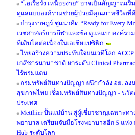
“ไอเรื้อรัง เหนื่อยง่าย” อาจเป็นสัญญาณเ
ดูแลแบบองค์รวมช่วยผู้ป่วยมีคุณภาพชีวิตที่ดี
บำรุงราษฎร์ ชูแนวคิด “Ready for Every Mov
เวชศาสตร์การกีฬาและข้อ ดูแลแบบองค์รวม ต
ที่เติบโตต่อเนื่องในเอเชียแปซิฟิก
ไทยสร้างความประทับใจบนเวทีโลก ACCP B
เภสัชกรนานาชาติ ยกระดับ Clinical Pharmac
ไร้พรมแดน
กรมทรัพย์สินทางปัญญา ผนึกกำลัง อย. ล
สุขภาพไทย เชื่อมทรัพย์สินทางปัญญา - นวั
ประเทศ
Metthier ปั้นแม่บ้าน สู่ผู้เชี่ยวชาญเฉพาะท
พยาบาล เตรียมจับมือโรงพยาบาลอีก 5 แห่ง ห
Hub ระดับโลก