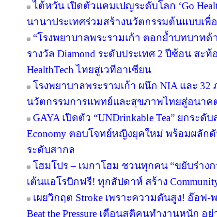
ไต้หวัน เปิดตัวแคมเปญระดับโลก ‘Go Heal
นานาประเทศร่วมสร้างนวัตกรรมต้นแบบเพื่อสุ
“โรงพยาบาลพระรามเก้า ตอกย้ำบทบาทด้าน
รางวัล Diamond ระดับประเทศ 2 ปีซ้อน สะท้
HealthTech ไทยสู่เวทีอาเซียน
โรงพยาบาลพระรามเก้า ผนึก NIA และ 32 ภา
นวัตกรรมการแพทย์และสุขภาพไทยสู่อนาค
GAYA เปิดตัว “UNDrinkable Tea” ยกระดับส
Economy ตอบโจทย์หญิงยุคใหม่ พร้อมผลักดัน
ระดับสากล
โฮมโปร – เมกาโฮม ชวนทุกคน “ขยับร่างกาย เต
เต้นแอโรบิกฟรี! ทุกสัปดาห์ สร้าง Community
เผยวิกฤต Stroke เพราะความดันสูง! อ๊อฟ-
Beat the Pressure เตือนสติคนทำงานหนัก อย่