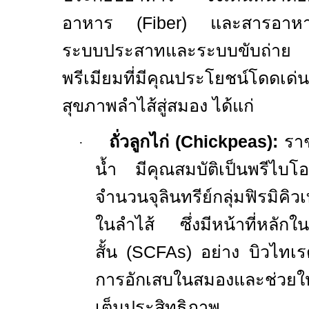
อาหาร (
Fiber)
และสารอาหาร
ระบบประสาทและระบบขับถ่าย 
พรีเมียมที่มีคุณประโยชน์โดดเด่
สุขภาพลำไส้สู่สมอง ได้แก่
ถั่วลูกไก่ (
Chickpeas)
:
ราช
·
น้ำ มีคุณสมบัติเป็นพรีไบโอ
จำนวนจุลินทรีย์กลุ่มฟิรมิค
ในลำไส้ ซึ่งมีหน้าที่หลัก
สั้น (
SCFAs)
อย่าง บิวไทเร
การอักเสบในสมองและช่วยให
เต็มประสิทธิภาพ