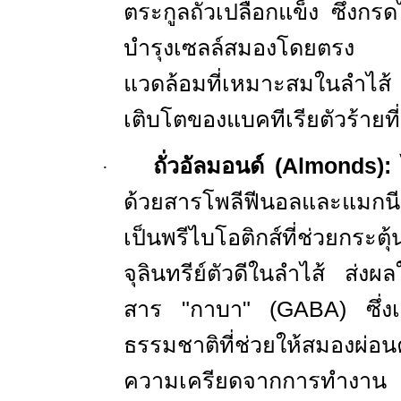
ตระกูลถั่วเปลือกแข็ง ซึ่งกรด
บำรุงเซลล์สมองโดยตรง แ
แวดล้อมที่เหมาะสมในลำไ
เติบโตของแบคทีเรียตัวร้าย
ถั่วอัลมอนด์ (
Almonds)
:
·
ด้วยสารโพลีฟีนอลและแมกนี
เป็นพรีไบโอติกส์ที่ช่วยกระต
จุลินทรีย์ตัวดีในลำไส้ ส่ง
สาร "กาบา" (
GABA)
ซึ่
ธรรมชาติที่ช่วยให้ส
ความเครียดจากการทำงาน