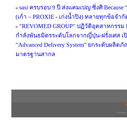
sasi ครบรอบ 9 ปี ส่งแคมเปญ ซิ่งศิ Because 
(เก้า – PROXIE - เก่งน้ำปิง) ทลายทุกข้อจำกั
"REVOMED GROUP" ปฏิวัติอุตสาหกรรม Be
กำลังพันธมิตรระดับโลกจากญี่ปุ่น-ฝรั่งเศส เ
"Advanced Delivery System" ยกระดับผลิตภ
มาตรฐานสากล
Copyright © 2016 inTV co.,Ltd. All Right
V