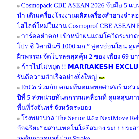
Cosmopack CBE ASEAN 2026 จับมือ 5 แบร
นำ เดินเครื่องโรงงานผลิตเครื่องสำอางจำลอง
ไฮไลต์ใหม่ในงาน Cosmoprof CBE ASEAN 
การ์ดอย่าตก! เข้าหน้าฝนแถมโควิดระบาด
โปร ซี วิตามินซี 1000 มก.” สูตรอ่อนโยน ดูดซ
ผิวพรรณ จัดโปรลดสุดคุ้ม 2 ซอง เพียง 69 บ
ก้าวไปไม่หยุด !! 𝗠𝗔𝗥𝗥𝗔𝗞𝗘𝗦𝗛 𝗘𝗫𝗖𝗟
รันตีความสำเร็จอย่างยิ่งใหญ่
EnCo ร่วมกับ คณะทันตแพทยศาสตร์ มศว สา
ปีที่ 5 ส่งหน่วยทันตกรรมเคลื่อนที่ ดูแลสุ
พื้นที่วังจันทร์ จังหวัดระยอง
โรงพยาบาล The Senior และ NextMove Rehabil
อัจฉริยะ” ผสานเทคโนโลยีสมอง ระบบประสาท 
ระดับการดูแลผู้ป่วย Stroke