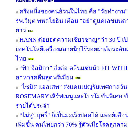
สุขภาพ-ความงาม
ครึ่งหนึ่งของคนอ้วนในไทย คือ "วัยทำงาน" 
รพ.วิมุต พหลโยธิน เตือน "อย่าดูแค่เลขบนต
ยาว
HANN ต่อยอดความเชี่ยวชาญกว่า 30 ปี เปิด
เทคโนโลยีเครื่องสลายนิ่วไร้รอยผ่าตัดระดับแ
ไทย
“ฟ้า จิลมิกา” ส่งต่อ คลีนแซ่บนัว FIT WI
อาหารคลีนสุดพรีเมียม
“ไซมิส แอสเสท” ส่งแคมเปญรับเทศกาลวัน
ROSEMARY เสิร์ฟเมนูและโปรโมชั่นพิเศษ ขับเ
รายได้ประจำ
“ไม่สูบบุหรี่" ก็เป็นมะเร็งปอดได้ แพทย์เตือน
เพิ่มขึ้น คนไทยกว่า 70% รู้ตัวเมื่อโรคลุกลาม