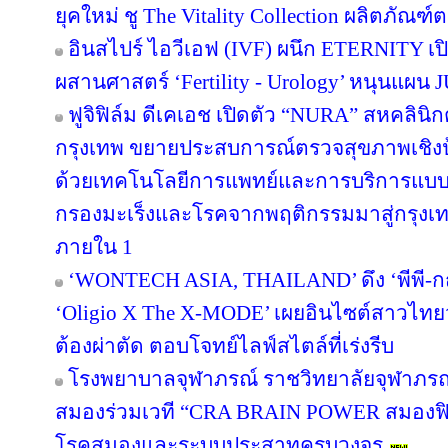
ยุคใหม่ ชู The Vitality Collection ผลิตภั
อินสไปร์ ไอวีเอฟ (IVF) ผนึก ETERNITY เปิ
ผสานศาสตร์ ‘Fertility - Urology’ หนุนแผ
ฟูจิฟิล์ม ดีเคเอช เปิดตัว “NURA” สหคลิ
กรุงเทพ ขยายประสบการณ์ตรวจสุขภาพเชิงป้
ด้วยเทคโนโลยีการแพทย์และการบริการแบบญ
กรองมะเร็งและโรคจากพฤติกรรมมาสู่กรุง
ภายใน 1
‘WONTECH ASIA, THAILAND’ ดึง ‘พีพี-กฤ
‘Oligio X The X-MODE’ เผยอินไซต์สาวไทย
ต้องผ่าตัด ตอบโจทย์ไลฟ์สไตล์ที่เร่งรีบ
โรงพยาบาลจุฬาภรณ์ ราชวิทยาลัยจุฬาภรณ
สมองร่วมเวที “CRA BRAIN POWER สมองฟิต 
โรคสมองและระบบประสาทครบวงจร