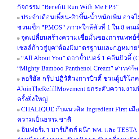
กิจกรรม “Benefitt Run With Me EP3”
ประจำเดือนเพี้ยน-สิวขึ้น-น้ำหนักเพิ่ม อาจไม
ชวนเช็ก "PMOS" ภาวะใกล้ตัวที่ 1 ใน 8 คนเสี่
จุดเปลี่ยนสร้างความเชื่อมั่นของการแพทย์ข
เซลล์ก้าวสู่ยุค“ต้องมีมาตรฐานและกฎหมาย
“All About You” ตอกย้ำเบอร์ 1 คลีนบิวตี้ (
“Mighty Bamboo Panthenol Cream” สารสกั
ลอรีอัล กรุ๊ป ปฏิวัติวงการบิวตี้ ชวนผู้บริ
#JoinTheRefillMovement ยกระดับความงามที่
ครั้งยิ่งใหญ่
CHALIQUE กับแนวคิด Ingredient First เมื่อ 
ความเป็นธรรมชาติ
อินฟอร์มา มาร์เก็ตส์ ผนึก พพ. และ TEST