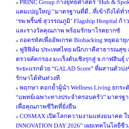
PRINC Group กางยุทธศาสตร์ ‘Hub & Spoke
แคมเปญใหญ่ "มาตรฐานที่ดี...ที่เข้าถึงได้ทั่
‘รพ.พริ้นซ์ สุวรรณภูมิ’ Flagship Hospital ก้า
และรางวัลคุณภาพ พร้อมรักษาโรคยากซั
ถอดรหัสเพื่ออัพเกรด Biohacking หยุดอายุเ
ฟูจิฟิล์ม ประเทศไทย ผนึกภาคีสาธารณสุ
ตรวจคัดกรอง มะเร็งตับเชิงรุกสู่ จ.กาฬสินธุ
ระยะแรกด้วย “GALAD Score” ที่ผสานตัวบ่งชี
รักษาได้ทันท่วงที
พฤกษา ตอกย้ำผู้นำ Wellness Living ยกระดั
“แพทย์เฉพาะทางประจำครอบครัว” มาตรฐาน
เพื่อคุณภาพชีวิตที่ยั่งยืน
COSMAX เปิดโลกความงามแห่งอนาคต 
INNOVATION DAY 2026” เผยเทคโนโลยีชีว