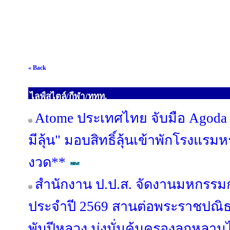
« Back
ไลฟ์สไตล์/กีฬา/ททท.
Atome ประเทศไทย จับมือ Agoda เ
มีลุ้น" มอบสิทธิ์ลุ้นเข้าพักโรงแรมห
งวด**
สำนักงาน ป.ป.ส. จัดงานมหกรรม
ประจำปี 2569 สานต่อพระราชปณ
พันปีหลวง มุ่งมั่นคุ้มครองลูกหลา