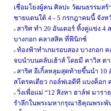
เชื่อมโยงผู้คน ศิลปะ วัฒนธรรมสร้าง
ชายแดนใต้ 4 - 5 กรกฎาคมนี้ จังหว
สาริศ ทำ 20 อันเดอร์ ทิ้งคู่แข่ง 
บางกอก คลาสสิค ที่ฟีนิกซ์
ท้องฟ้าทำเกมรอบสอง บางกอก คลา
จบนำบนคลับเฮ้าส์ โดยมี คาวิส ตา
สาริศ อีเกิ้ลหลุมสุดท้ายขึ้นนำ 10
สโตรคเดียว กอล์ฟเอดีที แบงค็อก คล
วิ่งเพื่อแม่ “12 สิงหา ฮาล์ฟ มาร
รำลึกในพระมหากรุณาธิคุณพระพันปีห