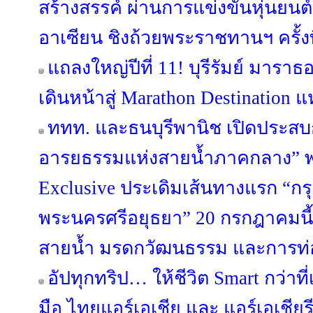
สร้างสรรค์ ผ่านการแข่งขันหุ่นยนต
อาเซียน ชิงถ้วยพระราชทานฯ ครั้งที
แถลงใหญ่ปีที่ 11! บุรีรัมย์ มารา
เดินหน้าสู่ Marathon Destination แ
ททท. และธนบุรีพานิช เปิดประสบก
อารยธรรมแห่งสายน้ำภาคกลาง” พา
Exclusive ประเดิมเส้นทางแรก “กร
พระนครศรีอยุธยา” 20 กรกฎาคมนี้ 
สายน้ำ มรดกวัฒนธรรม และการท่อง
อัปทุกทริป… ให้ชีวิต Smart กว่าท
มือ ไทยแอร์เอเชีย และ แอร์เอเชียรี