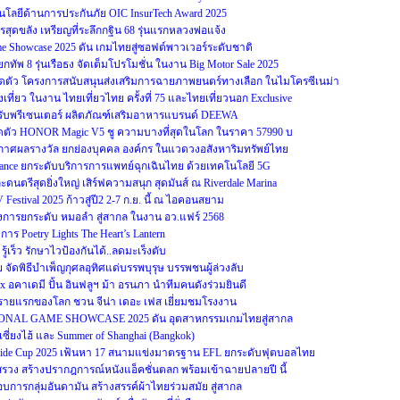
ยีด้านการประกันภัย OIC InsurTech Award 2025
สุดขลัง เหรียญที่ระลึกกฐิน 68 รุ่นแรกหลวงพ่อแจ้ง
ame Showcase 2025 ดัน เกมไทยสู่ซอฟต์พาวเวอร์ระดับชาติ
ทัพ 8 รุ่นเรือธง จัดเต็มโปรโมชั่น ในงาน Big Motor Sale 2025
ดตัว โครงการสนับสนุนส่งเสริมการฉายภาพยนตร์ทางเลือก ในไมโครซีเนม่า
ที่ยว ในงาน ไทยเที่ยวไทย ครั้งที่ 75 และไทยเที่ยวนอก Exclusive
ทย รับพรีเซนเตอร์ ผลิตภัณฑ์เสริมอาหารแบรนด์ DEEWA
ตัว HONOR Magic V5 ชู ความบางที่สุดในโลก ในราคา 57990 บ
ระกาศผลรางวัล ยกย่องบุคคล องค์กร ในแวดวงอสังหาริมทรัพย์ไทย
ulance ยกระดับบริการการแพทย์ฉุกเฉินไทย ด้วยเทคโนโลยี 5G
นตรีสุดยิ่งใหญ่ เสิร์ฟความสนุก สุดมันส์ ณ Riverdale Marina
Festival 2025 ก้าวสู่ปี2 2-7 ก.ย. นี้ ณ ไอคอนสยาม
ครงการยกระดับ หมอลำ สู่สากล ในงาน อว.แฟร์ 2568
ร Poetry Lights The Heart’s Lantern
ู้เร็ว รักษาไวป้องกันได้..ลดมะเร็งตับ
จัดพิธีบำเพ็ญกุศลอุทิศแด่บรรพบุรุษ บรรพชนผู้ล่วงลับ
x อคาเดมี ปั้น อินฟลูฯ ม้า อรนภา นำทีมคนดังร่วมยินดี
รายแรกของโลก ชวน จีน่า เดอะ เฟส เยี่ยมชมโรงงาน
ONAL GAME SHOWCASE 2025 ดัน อุตสาหกรรมเกมไทยสู่สากล
์เซี่ยงไฮ้ และ Summer of Shanghai (Bangkok)
-Side Cup 2025 เฟ้นหา 17 สนามแข่งมาตรฐาน EFL ยกระดับฟุตบอลไทย
งสรวง สร้างปรากฎการณ์หนังแอ็คชั่นตลก พร้อมเข้าฉายปลายปี นี้
กอบการกลุ่มอันดามัน สร้างสรรค์ผ้าไทยร่วมสมัย สู่สากล