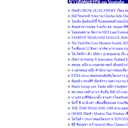
ข่าวสังคมธุรกิจ on Youtube
เปิดตัว MUSE (X) ACADEMY เรียน สอน 
Bell รังนกแท้ ร่วมงาน Chuchai Influ D
วุ้นเส้น ลุ้นท้องปีนี้ รับเคยผสมตัวอ่อนไ
ทันตสาธารณสุข ร่วมกับ อย. หนุนยาสีฟัน
ไอคอนสยาม จัดงาน NEO Land Festival 
STARTUP THAILAND LEAGUE 2026 รอ
The Viral Hits Love Moment Awards 20
วิ่งเพื่อแม่ 12 สิงหา ฮาล์ฟ มาราธอน ก
โอ๋-ภัคจีรา-ดิว อริสรา อวดหุ่นสวย เ
เปิดงาน Startup X Innovation Thailand
สทนช. ผนึก ม.เกษตรศาสตร์ เดินหน้าปร
จ.นครพนม ผนึก สำนักงานการท่องเที่ยว
ETDA ประกาศผลรอบตัดสินโครงการ Ignite
ซ้อหมิว-ทรงสิริ เปิดจักรวาลความงาม
Match Group และ Tinder ผนึก กรมสุข
สมาคมเวชสำอางฯ จับมือ IMCAS และ B
บวงสรวงซีรีส์แนวตั้ง ล่ามสาวไทยกับห
นิกกี้ ซี นานิ เต๋า เพื่อนซี้คอบอล ร่วมเ
THE TOM THAILAND 2569 ชวน ทอมไทย 
OKMD เปิดตัว Modern Thai Wisdom เชื่
โตโยต้า ประกาศผลโครงการ TOYOTA Dr
ยียี ชิษณุชา คว้ามงแรก Miss Chinese 