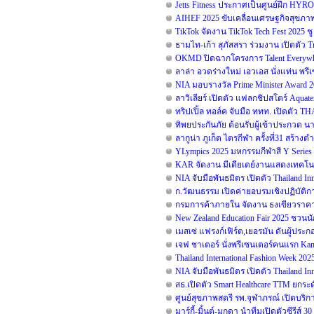
Jetts Fitness ประกาศเป็นศูนย์ฝึก HYR
AIHEF 2025 ขับเคลื่อนเศรษฐกิจสุขภาพ 
TikTok จัดงาน TikTok Tech Fest 2025 ช
ธามไท-เก้า สุภัสสรา ร่วมงาน เปิดตัว T
OKMD ปิดฉากโครงการ Talent Everywhe
ลาล่า อวดร่างใหม่ เอวเอส นั่งแท่น พ
NIA มอบรางวัล Prime Minister Award 
ลาวิเลียร์ เปิดตัว แฟลกชิปสโตร์ Aquat
ทริปเปิ้ล ทอล์ค จับมือ ททท. เปิดตัว
ทิพยประกันภัย ต้อนรับผู้เข้าประกวด น
ลากูน่า ภูเก็ต ไตรกีฬา ครั้งที่31 สร้า
YLympics 2025 มหกรรมกีฬาสี Y Series ด
KAR จัดงาน มีเดียเดย์งานแสดงเทคโนโ
NIA จับมือพันธมิตร เปิดตัว Thailand 
ก.วัฒนธรรม เปิดค่ายอบรมเชิงปฏิบัติก
กรมการค้าภายใน จัดงาน ธงเขียวราคาป
New Zealand Education Fair 2025 ชวน
เมสเซ่ แฟรงก์เฟิร์ต,เยอรมัน ดันผู้ปร
เจฟ ชาเตอร์ นั่งพรีเซนเตอร์คนแรก Kam
Thailand International Fashion Week 20
NIA จับมือพันธมิตร เปิดตัว Thailand 
สธ.เปิดตัว Smart Healthcare TTM ยก
ศูนย์สุขภาพสตรี รพ.จุฬาภรณ์ เปิดบริกา
มาร์กี้-มิ้นต์-มุกดา นำทีมเปิดตัวซีรีส์ 3