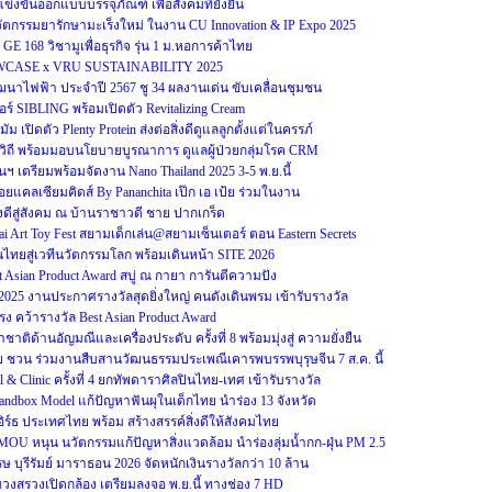
ข่งขันออกแบบบรรจุภัณฑ์ เพื่อสังคมที่ยั่งยืน
ตกรรมยารักษามะเร็งใหม่ ในงาน CU Innovation & IP Expo 2025
GE 168 วิชามูเพื่อธุรกิจ รุ่น 1 ม.หอการค้าไทย
WCASE x VRU SUSTAINABILITY 2025
าไฟฟ้า ประจำปี 2567 ชู 34 ผลงานเด่น ขับเคลื่อนชุมชน
อร์ SIBLING พร้อมเปิดตัว Revitalizing Cream
ม เปิดตัว Plenty Protein ส่งต่อสิ่งดีดูแลลูกตั้งแต่ในครรภ์
วิถี พร้อมมอบนโยบายบูรณาการ ดูแลผู้ป่วยกลุ่มโรค CRM
ตรียมพร้อมจัดงาน Nano Thailand 2025 3-5 พ.ย.นี้
แคลเซียมคิดส์ By Pananchita เป๊ก เอ เป้ย ร่วมในงาน
ิ่งดีสู่สังคม ณ บ้านราชาวดี ชาย ปากเกร็ด
 Art Toy Fest สยามเด็กเล่น@สยามเซ็นเตอร์ ตอน Eastern Secrets
ไทยสู่เวทีนวัตกรรมโลก พร้อมเดินหน้า SITE 2026
Asian Product Award สบู่ ณ กายา การันตีความปัง
s 2025 งานประกาศรางวัลสุดยิ่งใหญ่ คนดังเดินพรม เข้ารับรางวัล
ง คว้ารางวัล Best Asian Product Award
ิด้านอัญมณีและเครื่องประดับ ครั้งที่ 8 พร้อมมุ่งสู่ ความยั่งยืน
ย ชวน ร่วมงานสืบสานวัฒนธรรมประเพณีเคารพบรรพบุรุษจีน 7 ส.ค. นี้
 & Clinic ครั้งที่ 4 ยกทัพดาราศิลปินไทย-เทศ เข้ารับรางวัล
Sandbox Model แก้ปัญหาฟันผุในเด็กไทย นำร่อง 13 จังหวัด
อิร์ธ ประเทศไทย พร้อม สร้างสรรค์สิ่งดีให้สังคมไทย
U หนุน นวัตกรรมแก้ปัญหาสิ่งแวดล้อม นำร่องลุ่มน้ำกก-ฝุ่น PM 2.5
บุรีรัมย์ มาราธอน 2026 จัดหนักเงินรางวัลกว่า 10 ล้าน
งบวงสรวงเปิดกล้อง เตรียมลงจอ พ.ย.นี้ ทางช่อง 7 HD