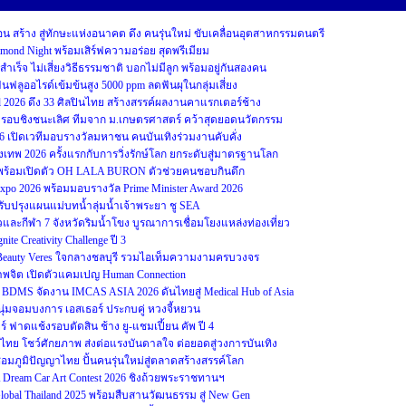
สร้าง สู่ทักษะแห่งอนาคต ดึง คนรุ่นใหม่ ขับเคลื่อนอุตสาหกรรมดนตรี
iamond Night พร้อมเสิร์ฟความอร่อย สุดพรีเมียม
ม่สำเร็จ ไม่เสี่ยงวิธีธรรมชาติ บอกไม่มีลูก พร้อมอยู่กันสองคน
ฟลูออไรด์เข้มข้นสูง 5000 ppm ลดฟันผุในกลุ่มเสี่ยง
2026 ดึง 33 ศิลปินไทย สร้างสรรค์ผลงานคาแรกเตอร์ช้าง
บชิงชนะเลิศ ทีมจาก ม.เกษตรศาสตร์ คว้าสุดยอดนวัตกรรม
26 เปิดเวทีมอบรางวัลมหาชน คนบันเทิงร่วมงานคับคั่ง
รุงเทพ 2026 ครั้งแรกกับการวิ่งรักษ์โลก ยกระดับสู่มาตรฐานโลก
ป๊ะ พร้อมเปิดตัว OH LALA BURON ตัวช่วยคนชอบกินดึก
 Expo 2026 พร้อมมอบรางวัล Prime Minister Award 2026
ับปรุงแผนแม่บทน้ำลุ่มน้ำเจ้าพระยา ชู SEA
และกีฬา 7 จังหวัดริมน้ำโขง บูรณาการเชื่อมโยงแหล่งท่องเที่ยว
 Creativity Challenge ปี 3
 Beauty Veres ใจกลางชลบุรี รวมไอเท็มความงามครบวงจร
ภาพจิต เปิดตัวแคมเปญ Human Connection
DMS จัดงาน IMCAS ASIA 2026 ดันไทยสู่ Medical Hub of Asia
นุ่มจอมบงการ เอสเธอร์ ประกบคู่ หวงจี้หยวน
ชียร์ ฟาดแช้งรอบตัดสิน ช้าง ยู-แชมเปี้ยน คัพ ปี 4
โชว์ศักยภาพ ส่งต่อแรงบันดาลใจ ต่อยอดสู่วงการบันเทิง
อมภูมิปัญญาไทย ปั้นคนรุ่นใหม่สู่ตลาดสร้างสรรค์โลก
eam Car Art Contest 2026 ชิงถ้วยพระราชทานฯ
Global Thailand 2025 พร้อมสืบสานวัฒนธรรม สู่ New Gen