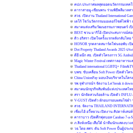
คปภ.ประกาศผลสุดยอดนวัตกรรมเทคโนโล
ดาราสายมู-เซียนพระ ร่วมพิธีพลีมวลสาร
สวธ. เปิดงาน Thailand International G
เดโก้ โชว์นวัตกรรมมอเตอร์ไซค์ไฟฟ้า ยก
สมาคมส่งเสริมวัฒนธรรมภาพยนตร์ เปิ
BEST ชวน มาริโอ้ เปิดประสบการณ์ท่องเ
ดิว อริสรา เปิดใจครั้้งแรกหลังกลับไ
HONOR รุกตลาดสมาร์ตโฟนจอพับ เปิด
Dot Property Thailand Awards 2025 ป
ดีอี ผนึก สธ. เปิดตัวโครงการ 5G Amb
Magic Winter Festival เทศกาลอาหารและด
Thailand international LGBTQ+ Film&TV 
บพข. ขับเคลื่อน Soft Power เปิดตัวโ
China UnionPay มอบเงินบริจาคในโครงกา
รพ.จุฬาภรณ์ฯ จัดงาน Let’break it down ร
สมาคมนักธุรกิจสัมพันธ์แห่งประเทศไทย 
สรา นักจัดสวนร้อยล้าน เปิดตัว INFLU-
V-GUST เปิดตัว ผักอบกรอบผสมไข่ผำ 
สวธ. จัดงาน THAILAND INTERNATI
เซี่ยงไฮ้ อวี้หยวน เปิดงาน สัปดาห์เสน่ห
คาราบาว เปิดศึกฟุตบอล Carabao 7-a
ภ.สิงห์เหนือ เสือใต้ นำทีมนักแสดงบว
วธ.โดย สศร. ดัน Soft Power ปั้นผู้ประ