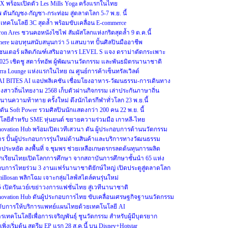
OX พร้อมเปิดตัว Les Mills Yoga ครั้งแรกในไทย
ดันกัญชง-กัญชา-กระท่อม สู่ตลาดโลก 5-7 พ.ย. นี้
ู เทคโนโลยี 3C สุดล้ำ พร้อมขับเคลื่อน E-commerce
ron Ares ชวนคอหนังไซไฟ สัมผัสโลกแห่งกริดสุดล้ำ 9 ต.ค.นี้
re มอบทุนสนับสนุนกว่า 5 แสนบาท ปั้นศิลปินมืออาชีพ
รีเซนเตอร์ ผลิตภัณฑ์เสริมอาหาร LEVEL S แจง ดราม่าตัดกระเพาะ
2025 เชิดชู สตาร์ทอัพ ผู้พัฒนานวัตกรรม และพันธมิตรนานาชาติ
erra Lounge แห่งแรกในไทย ณ ศูนย์การค้าเซ็นทรัลเวิลด์
 THAI BITES AI แอปพลิเคชัน เชื่อมโยงอาหาร-วัฒนธรรม-การเดินทาง
างสาวถิ่นไทยงาม 2568 เก็บตัวผ่านกิจกรรม เล่าประกันภาษาถิ่น
งตำนานความท้าทาย ครั้งใหม่ ดึงนักไตรกีฬาทั่วโลก 23 พ.ย.นี้
ัน Soft Power รวมศิลปินนักแสดงกว่า 200 คน 22 พ.ย. นี้
ลยีสำหรับ SME หุ่นยนต์ ขยายความร่วมมือ เกาหลี-ไทย
Innovation Hub พร้อมเปิดเวทีเสวนา ดัน ผู้ประกอบการด้านนวัตกรรม
าร ปั้นผู้ประกอบการรุ่นใหม่ด้านสินค้าและบริการทางวัฒนธรรม
ระหยัด ลงพื้นที่ จ.ชุมพร ช่วยเหลือเกษตรกรลดต้นทุนการผลิต
นักเรียนไทยเปิดโลกการศึกษา จากสถาบันการศึกษาชั้นนำ 65 แห่ง
ะกอบการไทยร่วม 3 งานแฟร์นานาชาติยักษ์ใหญ่ เปิดประตูสู่ตลาดโลก
illosan พลิกโฉม เจาะกลุ่มไลฟ์สไตล์คนรุ่นใหม่
25 เปิดรันเวย์เขย่าวงการแฟชั่นไทย สู่เวทีนานาชาติ
Innovation Hub ดันผู้ประกอบการไทย ขับเคลื่อนเศรษฐกิจฐานนวัตกรรม
ระดับการให้บริการแพทย์แผนไทยด้วยเทคโนโลยี AI
รเทคโนโลยีเพื่อการเจริญพันธุ์ ชูนวัตกรรม สำหรับผู้มีบุตรยาก
0 เพิ่งเริ่มต้น สตรีม EP แรก 28 ส.ค.นี้ บน Disney+Hotstar