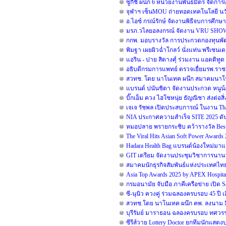
ซูกิชิ ผนึก 6 หน่วยงานพันธมิตร จัดการแ
จุฬาฯ เซ็นMOU ถ่ายทอดเทคโนโลยี นวั
อ.ไอซ์ กรณ์รักษ์ จัดงานพิธีจบการศึกษา 
มรภ.วไลยอลงกรณ์ จัดงาน VRU SHO
กกพ. มอบรางวัล การประกวดกองทุนพัฒน
พิมฐา เผยผิวฉ่ำโกลว์ นั่งแท่น พรีเซนเต
แอริน - ปาย สิตางศุ์ ร่วมงาน แอดติทูด มั
อธิบดีกรมการแพทย์ ตรวจเยื่ยมรพ.ราช
สวทช. โดย นาโนเทค ผนึก สมาคมนาโนฯ เ
แบรนด์ ปนันชิตา จัดงานประกวด หนูน้อย
บิ๊กเอ็ม ควง ไฮโซหนุ่ย ธัญณิชา ส่งต่อส
เจเจ รัชพล เปิดประสบการณ์ ในงาน Thai
NIA ประกาศความสำเร็จ SITE 2025 ดัน
หมอปลาย พรายกระชิบ คว้ารางวัล Best 
The Viral Hits Asian Soft Power Award
Hadara Health Bag แบรนด์น้องใหม่มาแร
GIT เตรียม จัดงานประชุมวิชาการนานาชาต
สมาคมนักธุรกิจสัมพันธ์แห่งประเทศไท
Asia Top Awards 2025 by APEX Hospital
กรมอนามัย จับมือ ภาคีเครือข่าย เปิด 
ซี-นุนิว ควงคู่ ร่วมฉลองครบรอบ 45 ปี เ
สวทช.โดย นาโนเทค ผนึก คพ. ลงนาม MO
บุรีรัมย์ มาราธอน ฉลองครบรอบ ทศวรรษ 
ซีรีส์วาย Lottery Doctor ยกทีมนักแสด