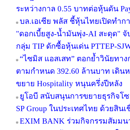
ระหว่างกาล 0.55 บาทต่อหุ้นดัน Pa
บล.เอเซีย พลัส ชี้หุ้นไทยเปิดท
"ดอกเบี้ยสูง-น้ำมันพุ่ง-AI สะดุด"
กลุ่ม TIP ดักซื้อหุ้นเด่น PTTEP-
“ไซมิส แอสเสท” ตอกย้ำวินัยทางกา
ตามกำหนด 392.60 ล้านบาท เดินหน้
ขยาย Hospitality หนุนครึ่งปีหลัง
ยูโอบี สนับสนุนการขยายธุรกิจโซล
SP Group ในประเทศไทย ด้วยสินเชื
EXIM BANK ร่วมกิจกรรมสัมมนา