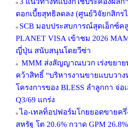
3 แนวทางที่แบงก์ใช้ประคองผลกา
ดอกเบี้ยสุทธิลดลง (ศูนย์วิจัยกสิกร
SCB มอบประสบการณ์สุดเอ็กซ์คลูซ
PLANET VISA เข้าชม 2026 MA
ญี่ปุ่น สนับสนุนโดยวีซ่า
MMM ส่งสัญญาณบวก เร่งขยายพอร
คว้าสิทธิ์ “บริหารงานขายแบบวางห
โครงการของ BLESS ลำลูกกา จ่อ
Q3/69 แกร่ง
ไอ-เทลท็อปฟอร์มโกยยอดขายครึ่ง
สหรัฐ โต 20.6% กวาด GPM 26.8% ผู