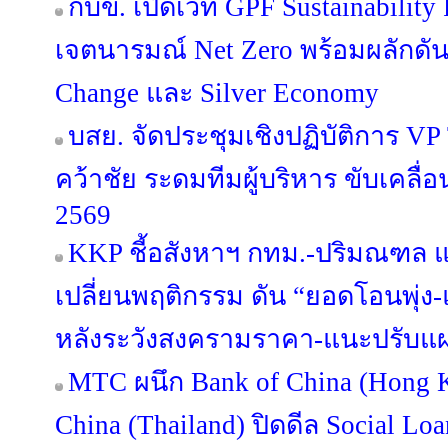
กบข. เปิดเวที GPF Sustainabilit
เจตนารมณ์ Net Zero พร้อมผลักดัน
Change และ Silver Economy
บสย. จัดประชุมเชิงปฏิบัติการ VP Tog
คว้าชัย ระดมทีมผู้บริหาร ขับเคลื
2569
KKP ชี้อสังหาฯ กทม.-ปริมณฑล แข่
เปลี่ยนพฤติกรรม ดัน “ยอดโอนพุ่ง-แ
หลังระวังสงครามราคา-แนะปรับแผน
MTC ผนึก Bank of China (Hong 
China (Thailand) ปิดดีล Social Lo