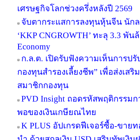
เศรษฐกิจโลกช่วงครึ่งหลังปี 2569
จับตากระแสการลงทุนหุ้นจีน นักล
‘KKP CNGROWTH’ ทะลุ 3.3 พันล้
Economy
ก.ล.ต. เปิดรับฟังความเห็นการปรั
กองทุนสำรองเลี้ยงชีพ” เพื่อส่งเ
สมาชิกกองทุน
PVD Insight ถอดรหัสพฤติกรรม
พอของเงินเกษียณไทย
K PLUS อัปเกรดฟีเจอร์ซื้อ-ขายท
นำ ด้วยสกุลเงิน USD เสริมทัพเงิน