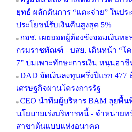
ยุทธ์ ผลักดันการ “แตะจ่าย” ในป
ประโยชน์รับเงินคืนสูงสุด 5%
กอช. เผยยอดผู้ต้องขังออมเงินทะลุ
กรมราชทัณฑ์ - บสย. เดินหน้า “โครง
7” บ่มเพาะทักษะการเงิน หนุนอาชีพต
DAD อัดเงินลงทุนครึ่งปีแรก 477 
เศรษฐกิจผ่านโครงการรัฐ
CEO นำทีมผู้บริหาร BAM ลุยพื้นท
นโยบายเร่งบริหารหนี้ - จำหน่ายทรัพย
สาขาต้นแบบแห่งอนาคต