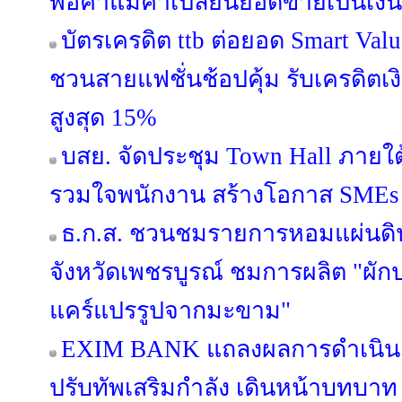
พ่อค้าแม่ค้าเปลี่ยนยอดขายเป็นเงิ
บัตรเครดิต ttb ต่อยอด Smart Valu
ชวนสายแฟชั่นช้อปคุ้ม รับเครดิต
สูงสุด 15%
บสย. จัดประชุม Town Hall ภายใ
รวมใจพนักงาน สร้างโอกาส SMEs เข
ธ.ก.ส. ชวนชมรายการหอมแผ่นดิน 
จังหวัดเพชรบูรณ์ ชมการผลิต "ผั
แคร์แปรรูปจากมะขาม"
EXIM BANK แถลงผลการดำเนินง
ปรับทัพเสริมกำลัง เดินหน้าบทบาท E