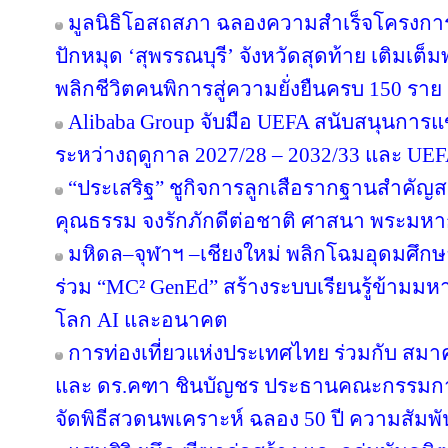
มูลนิธิโอสถสภา ฉลองความสำเร็จโครงการป
ปักหมุด ‘สุพรรณบุรี’ จังหวัดสุดท้าย เติมเต็
พลิกชีวิตคนพิการสู่ความยั่งยืนครบ 150 ราย
Alibaba Group จับมือ UEFA สนับสนุนการ
ระหว่างฤดูกาล 2027/28 – 2032/33 และ U
“ประเสริฐ” ชูกิจการลูกเสือรากฐานสำคัญส
คุณธรรม จงรักภักดีต่อชาติ ศาสนา พระมหาก
มหิดล–จุฬาฯ –เชียงใหม่ พลิกโฉมอุดมศึกษาไ
ร่วม “MC² GenEd” สร้างระบบเรียนรู้ข้ามมห
โลก AI และอนาคต
การท่องเที่ยวแห่งประเทศไทย ร่วมกับ สมาค
และ ดร.คฑา ชินบัญชร ประธานคณะกรรมการ
จัดพิธีสวดนพเคราะห์ ฉลอง 50 ปี ความสัมพ