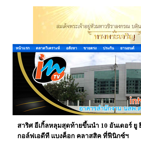
หน้าแรก
ตลาดวิเคราะห์
อสังหา
ขายตรง
ประกัน
ยานยนต์
สาริศ อีเกิ้ลหลุมสุดท้ายขึ้นนำ 10 อันเดอร์
กอล์ฟเอดีที แบงค็อก คลาสสิค ที่ฟีนิกซ์ฯ