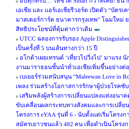
อัปทุกทริป… ให้ชีวิต Smart กว่าที่เคย! ธน
เอเชีย และ แอร์เอเชียรีวอร์ด เปิดตัว “บัตรเ
มาสเตอร์การ์ด ธนาคารกรุงเทพ” โฉมใหม่ ย
สิทธิประโยชน์ที่คุ้มค่ากว่าเดิม
UTCC ฉลองการรับรอง Apple Distinguished 
เป็นครั้งที่ 5 บนเส้นทางกว่า 15 ปี
อโกด้าเผยเทรนด์ ‘เที่ยวไปวิ่งไป’ มาแรง
งานมาราธอนชั้นนำทั่วเอเชียเพิ่มขึ้นอย่างต่อ
เบเยอร์ร่วมสนับสนุน “Maleewan Love in Roc
เพลง ร่วมสร้างโอกาสการรักษาผู้ป่วยโรคซับซ
เสริมพลังผู้สร้างการเปลี่ยนแปลงแห่งอน
ขับเคลื่อนผลกระทบทางสังคมและการเปลี่ย
โครงการ eYAA รุ่นที่ 6 - นับตั้งแต่เริ่มโคร
สมัครเยาวชนแล้ว 482 คน เพื่อดำเนินโครง