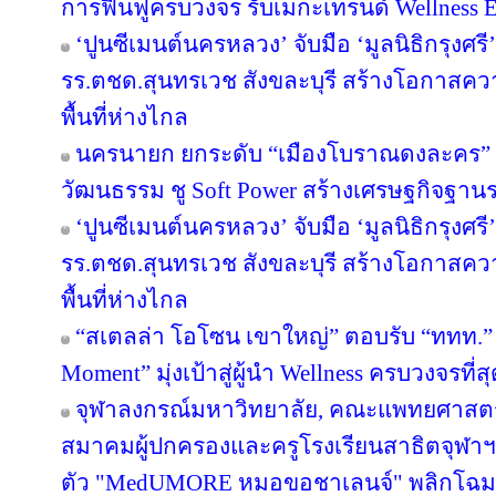
การฟื้นฟูครบวงจร รับเมกะเทรนด์ Wellness
‘ปูนซีเมนต์นครหลวง’ จับมือ ‘มูลนิธิกรุงศร
รร.ตชด.สุนทรเวช สังขละบุรี สร้างโอกาสค
พื้นที่ห่างไกล
นครนายก ยกระดับ “เมืองโบราณดงละคร” สู
วัฒนธรรม ชู Soft Power สร้างเศรษฐกิจฐาน
‘ปูนซีเมนต์นครหลวง’ จับมือ ‘มูลนิธิกรุงศร
รร.ตชด.สุนทรเวช สังขละบุรี สร้างโอกาสค
พื้นที่ห่างไกล
“สเตลล่า โอโซน เขาใหญ่” ตอบรับ “ททท.” 
Moment” มุ่งเป้าสู่ผู้นำ Wellness ครบวงจรท
จุฬาลงกรณ์มหาวิทยาลัย, คณะแพทยศาสตร์
สมาคมผู้ปกครองและครูโรงเรียนสาธิตจุฬาฯ จั
ตัว "MedUMORE หมอขอชาเลนจ์" พลิกโฉมการเ