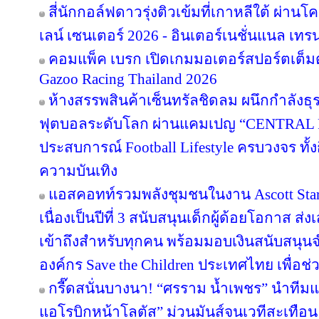
สี่นักกอล์ฟดาวรุ่งติวเข้มที่เกาหลีใต้ ผ่า
เลน์ เซนเตอร์ 2026 - อินเตอร์เนชั่นแนล เทรน
คอมแพ็ค เบรก เปิดเกมมอเตอร์สปอร์ตเต็มต
Gazoo Racing Thailand 2026
ห้างสรรพสินค้าเซ็นทรัลชิดลม ผนึกกำลังธุ
ฟุตบอลระดับโลก ผ่านแคมเปญ “CENTRAL
ประสบการณ์ Football Lifestyle ครบวงจร ทั้
ความบันเทิง
แอสคอทท์รวมพลังชุมชนในงาน Ascott Star 
เนื่องเป็นปีที่ 3 สนับสนุนเด็กผู้ด้อยโอกาส ส
เข้าถึงสำหรับทุกคน พร้อมมอบเงินสนับสนุน
องค์กร Save the Children ประเทศไทย เพื่อช่ว
กรี๊ดสนั่นบางนา! “ศรราม น้ำเพชร” นำทีม
แอโรบิกหน้าโลตัส” ม่วนมันส์จนเวทีสะเทือน