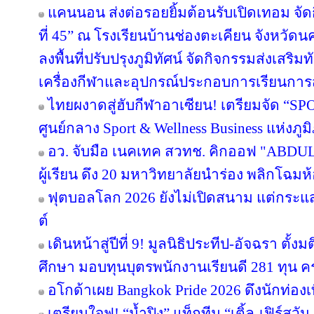
แคนนอน ส่งต่อรอยยิ้มต้อนรับเปิดเทอม จัดก
ที่ 45” ณ โรงเรียนบ้านช่องตะเคียน จังหว
ลงพื้นที่ปรับปรุงภูมิทัศน์ จัดกิจกรรมส่งเสร
เครื่องกีฬาและอุปกรณ์ประกอบการเรียนกา
ไทยผงาดสู่ฮับกีฬาอาเซียน! เตรียมจัด “SPO
ศูนย์กลาง Sport & Wellness Business แห่งภู
อว. จับมือ เนคเทค สวทช. คิกออฟ "ABDUL 
ผู้เรียน ดึง 20 มหาวิทยาลัยนำร่อง พลิกโฉมห้
ฟุตบอลโลก 2026 ยังไม่เปิดสนาม แต่กระแ
ต์
เดินหน้าสู่ปีที่ 9! มูลนิธิประทีป-อัจฉรา ต
ศึกษา มอบทุนบุตรพนักงานเรียนดี 281 ทุน 
อโกด้าเผย Bangkok Pride 2026 ดึงนักท่องเท
เตรียมใจฟู! “น้ำปิง” แท็กทีม “เติ้ล-เฟิร์สว