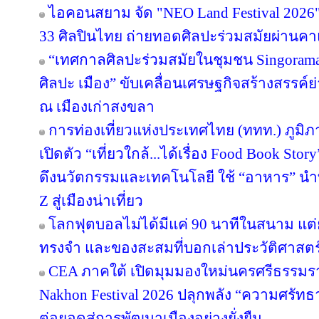
ไอคอนสยาม จัด "NEO Land Festival 2026
33 ศิลปินไทย ถ่ายทอดศิลปะร่วมสมัยผ่านค
“เทศกาลศิลปะร่วมสมัยในชุมชน Singorama Ar
ศิลปะ เมือง” ขับเคลื่อนเศรษฐกิจสร้างสรรค์ย
ณ เมืองเก่าสงขลา
การท่องเที่ยวแห่งประเทศไทย (ททท.) ภูมิ
เปิดตัว “เที่ยวใกล้...ได้เรื่อง Food Book S
ดึงนวัตกรรมและเทคโนโลยี ใช้ “อาหาร” นำท
Z สู่เมืองน่าเที่ยว
โลกฟุตบอลไม่ได้มีแค่ 90 นาทีในสนาม แต่ย
ทรงจำ และของสะสมที่บอกเล่าประวัติศาสตร
CEA ภาคใต้ เปิดมุมมองใหม่นครศรีธรรมรา
Nakhon Festival 2026 ปลุกพลัง “ความศรัทธา
ต่อยอดสู่การพัฒนาเมืองอย่างยั่งยืน