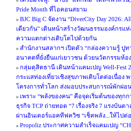
Pride Month ที่ไอคอนสยาม
BJC Big C จัดงาน “DiverCity Day 2026: All 
เดียวกัน” เดินหน้าสร้างวัฒนธรรมองค์กรแห่งค
ความแตกต่างเติบโตไปด้วยกัน
สำนักงานสลากฯ เปิดตัว “กล่องความรู้ ปูทางฝั
อนาคตที่ยั่งยืนแก่เยาวชน ด้วยนวัตกรรมห้อ
กลุ่มดุสิตธานี เดินหน้าแคมเปญ Well-Fest 202
กระแสท่องเที่ยวเชิงสุขภาพเติบโตต่อเนื่อง 
โครงการทั่วโลก ส่งมอบประสบการณ์พักผ่อนอ
เพราะ “พลังของคน” คือจุดเริ่มต้นของทุกก
ธุรกิจ TCP ถ่ายทอด “7 เรื่องจริง 7 แรงบัน
ผ่านอินเตอร์แอคทีฟควิซ “เช็คพลัง...ให้ไปต่
Propoliz ประกาศความสำเร็จแคมเปญ “C