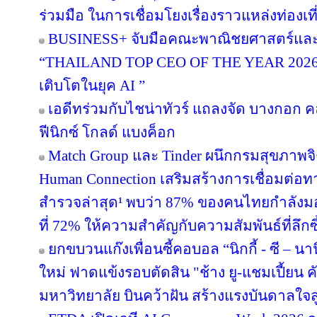
ร่วมมือ ในการเชื่อมโยงเรื่องราวแหล่งท่องเที
BUSINESS+ จับมือคณะพาณิชยศาสตร์และก
“THAILAND TOP CEO OF THE YEAR 2026” เช
เติบโตในยุค AI ”
เอดีทร่วมกับไชน่าทัวร์ แถลงจัด บางกอก คล
ฟีนิกซ์ โกลด์ แบงค็อก
Match Group และ Tinder ผนึกกรมสุขภาพจ
Human Connection เสริมสร้างการเชื่อมต่
สำรวจล่าสุด¹ พบว่า 87% ของคนไทยกำลังม
ที่ 72% ให้ความสำคัญกับความสัมพันธ์ที่ลึก
ยกขบวนแก๊งเพื่อนซี้คอบอล “นิกกี้ - ซี – นานิ
ใหม่ ฟาดแข้งรอบตัดสิน "ช้าง ยู-แชมเปี้ยน ค
มหาวิทยาลัย บินคว้าฝัน สร้างแรงบันดาลใจสู