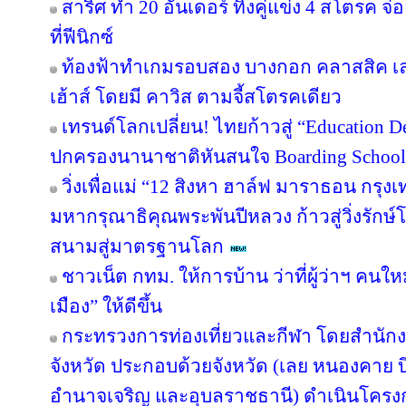
สาริศ ทำ 20 อันเดอร์ ทิ้งคู่แข่ง 4 สโตรค
ที่ฟีนิกซ์
ท้องฟ้าทำเกมรอบสอง บางกอก คลาสสิค เล
เฮ้าส์ โดยมี คาวิส ตามจี้สโตรคเดียว
เทรนด์โลกเปลี่ยน! ไทยก้าวสู่ “Education De
ปกครองนานาชาติหันสนใจ Boarding School ใ
วิ่งเพื่อแม่ “12 สิงหา ฮาล์ฟ มาราธอน กรุ
มหากรุณาธิคุณพระพันปีหลวง ก้าวสู่วิ่งรักษ
สนามสู่มาตรฐานโลก
ชาวเน็ต กทม. ให้การบ้าน ว่าที่ผู้ว่าฯ คน
เมือง” ให้ดีขึ้น
กระทรวงการท่องเที่ยวและกีฬา โดยสำนักงา
จังหวัด ประกอบด้วยจังหวัด (เลย หนองคาย
อำนาจเจริญ และอุบลราชธานี) ดำเนินโค