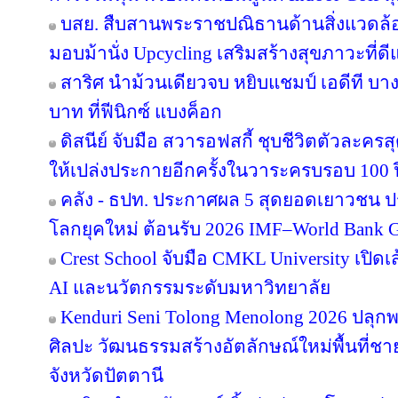
บสย. สืบสานพระราชปณิธานด้านสิ่งแวดล้อม
มอบม้านั่ง Upcycling เสริมสร้างสุขภาวะที่ด
สาริศ นำม้วนเดียวจบ หยิบแชมป์ เอดีที บา
บาท ที่ฟีนิกซ์ แบงค็อก
ดิสนีย์ จับมือ สวารอฟสกี้ ชุบชีวิตตัวละครส
ให้เปล่งประกายอีกครั้งในวาระครบรอบ 100 ป
คลัง - ธปท. ประกาศผล 5 สุดยอดเยาวชน ป
โลกยุคใหม่ ต้อนรับ 2026 IMF–World Bank G
Crest School จับมือ CMKL University เปิดเ
AI และนวัตกรรมระดับมหาวิทยาลัย
Kenduri Seni Tolong Menolong 2026 ปลุกพล
ศิลปะ วัฒนธรรมสร้างอัตลักษณ์ใหม่พื้นที่ชา
จังหวัดปัตตานี