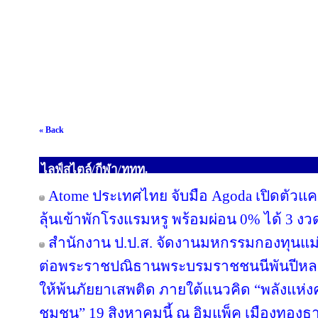
« Back
ไลฟ์สไตล์/กีฬา/ททท.
Atome ประเทศไทย จับมือ Agoda เปิดตัวแคมเ
ลุ้นเข้าพักโรงแรมหรู พร้อมผ่อน 0% ได้ 3 งว
สำนักงาน ป.ป.ส. จัดงานมหกรรมกองทุนแม่
ต่อพระราชปณิธานพระบรมราชชนนีพันปีหลวง
ให้พ้นภัยยาเสพติด ภายใต้แนวคิด “พลังแห่ง
ชุมชน” 19 สิงหาคมนี้ ณ อิมแพ็ค เมืองทองธา