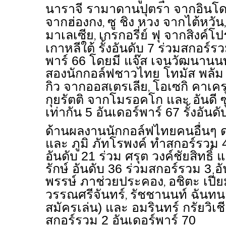
นาราจี รามาดานปุตรา จากอินโดน
จากฮ่องกง
ซู ชิง หวง จากไต้หวัน
,
มาเลเซีย
เกรกอรี่ย์ ฟุ จากสิงค์โ
,
เกาหลีใต้ รั้งอันดับ 7 ร่วมสกอร์รว
พาร์ 66 โดยมี แจ๊ส เจนวัฒนานนท์ 
สองนักกอล์ฟชาวไทย โทมัส พลัม
กิว จากออสเตรเลีย
โอเซกิ คาเครุ
,
กุยรัตติ จากโมรอคโก และ อันดี 
เท่ากัน 5 อันเดอร์พาร์ 67 รั้งอันดั
ด้านผลงานนักกอล์ฟไทยคนอื่นๆ 
และ ภูมิ ภัทโรพงค์ ทำสกอร์รวม 4
อันดับ 21 ร่วม ศรุต วงค์ชัยสิทธิ์
รักษ์ อันดับ 36 ร่วมสกอร์รวม 3 อั
พรรษ์ ภาช่วยประคอง
อชิตะ เปี่
,
วรรณศรีจันทร์
รัชชานนท์ ฉันทนา
,
สมัครเล่น) และ อมรินทร์ กรัยวิเชี
สกอร์รวม 2 อันเดอร์พาร์ 70