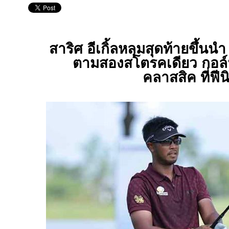
สาริศ อีเกิ้ลหลุมสุดท้ายขึ้นนำ
ตามสองสโตรคเดียว กอล์ฟ
คลาสสิค ที่ฟีน