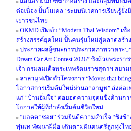
แสนสิริ ผนึก ฑีฆาก่อสร้าง และกลุ่มพันธมิต
ต่อเนื่อง ปั้นโมเดล ‘ระบบนิเวศการเรียนรู้ยั่
เยาวชนไทย
OKMD เปิดตัว “Modern Thai Wisdom” เชื่
สร้างสรรค์ยุคใหม่ ปั้นคนรุ่นใหม่สู่ตลาดสร้
ประกาศผลผู้ชนะการประกวดภาพวาดระบาย
Dream Car Art Contest 2026” ชิงถ้วยพระร
เจ้า กรมสมเด็จพระเทพรัตนราชสุดาฯ สยาม
ลาลามูฟเปิดตัวโครงการ “Moves that brin
โอกาสการเริ่มต้นใหม่ผ่านลาลามูฟ” ส่งต่อเฟ
แก่ "บ้านอิ่มใจ" ต่อยอดความจุดแข็งด้านกา
โอกาสให้ผู้ที่กำลังเริ่มต้นชีวิตใหม่
“แลคตาซอย” ร่วมยินดีความสำเร็จ “ชิงช้า
ทุ่มเท พัฒนาฝีมือ เดินตามฝันดนตรีลูกทุ่งไท