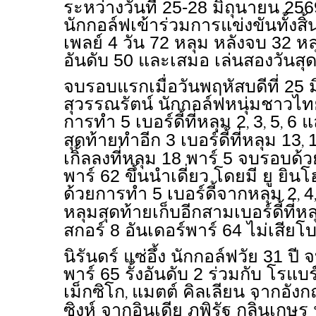
ระหว่างวันที่ 25-28 มิถุนายน 25
นักกอล์ฟเข้าร่วมการแข่งขันทั้งส
เพลย์ 4 วัน 72 หลุม หลังจบ 32 หลุ
อันดับ 50 และเสมอ เล่นสองวันสุดท้
จบรอบแรกเมื่อวันพฤหัสบดีที่ 25 
สุวรรณรัตน์ นักกอล์ฟหนุ่มชาวไทย
การทำ 5 เบอร์ดี้ที่หลุม 2
3
5
6 แ
,
,
,
สุดท้ายทำอีก 3 เบอร์ดี้ที่หลุม 13
,
เกิ้ลลงที่หลุม 18 พาร์ 5 จบรอบด้
พาร์ 62 ขึ้นนำเดี่ยว โดยมี ยู ยิน
ด้วยการทำ 5 เบอร์ดี้จากหลุม 2
4
,
หลุมสุดท้ายเก็บอีกสามเบอร์ดี้ที่ห
สกอร์ 8 อันเดอร์พาร์ 64 ไม่เสียโบ
นิรันดร์ แซ่อึ้ง นักกอล์ฟวัย 31 ป
พาร์ 65 รั้งอันดับ 2 ร่วมกับ โรแบร
เม็กซิโก
แมตต์ คิลเลียน จากอังก
,
ซิงห์ จากอินเดีย ภูพิรัฐ กลิ่นเก