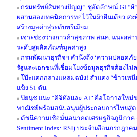
กรมทรัพย์สินทางปัญญา ชูอัตลักษณ์ GI “ผ้
ผสานสองเทคนิคการทอไว้ในผ้าผืนเดียว สะท
สร้างมูลค่าสู่ระดับพรีเมียม
เจาะช่องว่างการค้าสุขภาพ สนค. แนะผส
ระดับสู่ผลิตภัณฑ์มูลค่าสูง
กรมพัฒนาธุรกิจฯ คำนึงถึง ‘ความปลอดภัยข
รัฐและเอกชนที่เชื่อมโยงข้อมูลธุรกิจต้องไม่
โป๊ะแตกกลางแหลมฉบัง! สำแดง “ข้าวเหนียว
แข็ง 51 ตัน
ปิยนุช แนะ “ดิจิทัลและ AI” คือโอกาสให
พาณิชย์พร้อมสนับสนุนผู้ประกอบการไทยสู
ดัชนีความเชื่อมั่นอนาคตเศรษฐกิจภูมิภาค 
Sentiment Index: RSI) ประจำเดือนกรกฎาคม