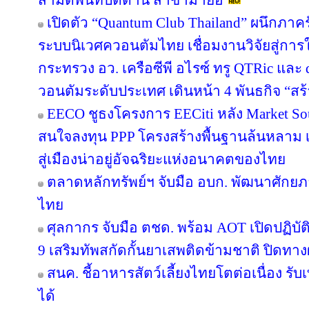
สามิตพื้นที่ปัตตานี สาขามายอ
เปิดตัว “Quantum Club Thailand” ผนึกภา
ระบบนิเวศควอนตัมไทย เชื่อมงานวิจัยสู่กา
กระทรวง อว. เครือซีพี อไรซ์ ทรู QTRic แล
วอนตัมระดับประเทศ เดินหน้า 4 พันธกิจ “สร้
EECO ชูธงโครงการ EECiti หลัง Market Sou
สนใจลงทุน PPP โครงสร้างพื้นฐานล้นหลาม เต
สู่เมืองน่าอยู่อัจฉริยะแห่งอนาคตของไทย
ตลาดหลักทรัพย์ฯ จับมือ อบก. พัฒนาศัก
ไทย
ศุลกากร จับมือ ตชด. พร้อม AOT เปิดปฏิบัติ
9 เสริมทัพสกัดกั้นยาเสพติดข้ามชาติ ปิดทา
สนค. ชี้อาหารสัตว์เลี้ยงไทยโตต่อเนื่อง รับ
ได้