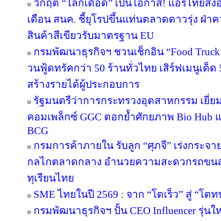
วิกฤต “โลกเดือด” เป็นโอกาส! แอร์ไทยส่ง
เดือน สนค. ชี้ยุโรปขึ้นแท่นตลาดดาวรุ่ง ฝ
สินค้าสีเขียวรับมาตรฐาน EU
กรมพัฒนาธุรกิจฯ ชวนเช็กอิน “Food Truck
วนฟู้ดทรัคกว่า 50 ร้านทั่วไทย เสิร์ฟเมนูเด็ด 
สร้างรายได้ผู้ประกอบการ
รัฐมนตรีว่าการกระทรวงอุตสาหกรรม เยี่
คอมเพล็กซ์ GGC ตอกย้ำศักยภาพ Bio Hub 
BCG
กรมการค้าภายใน รับลูก “ศุภจี” เร่งกระจายท
กลไกตลาดกลาง อำนวยความสะดวกรถขนส่ง
ทุเรียนไทย
SME ไทยในปี 2569 : จาก “โตเร็ว” สู่ “โตท
กรมพัฒนาธุรกิจฯ ปั้น CEO Influencer รุ่น