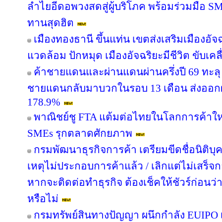
ลำไยอีดอพวงสดสู่ผู้บริโภค พร้อมร่วมมือ S
ทานสุดฮิต
เมืองทองธานี ขึ้นแท่น เขตส่งเสริมเมืองอัจฉ
แวดล้อม ปักหมุด เมืองอัจฉริยะมีชีวิต ขับเค
ค้าชายแดนและผ่านแดนผ่านครึ่งปี 69 ทะลุ 
ชายแดนกลับมาบวกในรอบ 13 เดือน ส่งออก
178.9%
พาณิชย์ชู FTA แต้มต่อไทยในโลกการค้าใหม
SMEs รุกตลาดศักยภาพ
กรมพัฒนาธุรกิจการค้า เตรียมขีดชื่อนิติบุ
เหตุไม่ประกอบการค้าแล้ว / เลิกแต่ไม่เสร
หากจะติดต่อทำธุรกิจ ต้องเช็คให้ชัวร์ก่อนว่าค
หรือไม่
กรมทรัพย์สินทางปัญญา ผนึกกำลัง EUIPO 