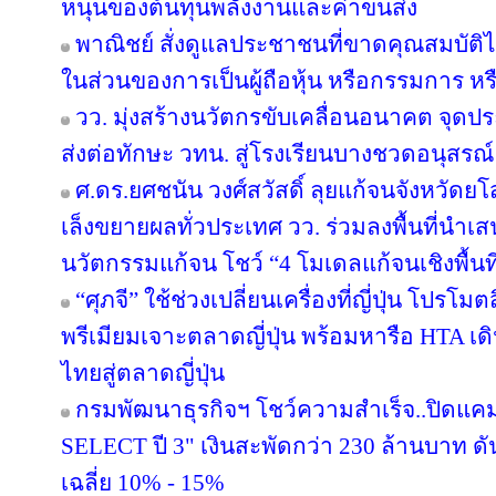
หนุนของต้นทุนพลังงานและค่าขนส่ง
พาณิชย์ สั่งดูแลประชาชนที่ขาดคุณสมบัติไ
ในส่วนของการเป็นผู้ถือหุ้น หรือกรรมการ หรื
วว. มุ่งสร้างนวัตกรขับเคลื่อนอนาคต จุดปร
ส่งต่อทักษะ วทน. สู่โรงเรียนบางชวดอนุสรณ์
ศ.ดร.ยศชนัน วงศ์สวัสดิ์ ลุยแก้จนจังหวั
เล็งขยายผลทั่วประเทศ วว. ร่วมลงพื้นที่นำ
นวัตกรรมแก้จน โชว์ “4 โมเดลแก้จนเชิงพื้นที
“ศุภจี” ใช้ช่วงเปลี่ยนเครื่องที่ญี่ปุ่น โป
พรีเมียมเจาะตลาดญี่ปุ่น พร้อมหารือ HTA เ
ไทยสู่ตลาดญี่ปุ่น
กรมพัฒนาธุรกิจฯ โชว์ความสำเร็จ..ปิดแคมเ
SELECT ปี 3" เงินสะพัดกว่า 230 ล้านบาท ดั
เฉลี่ย 10% - 15%