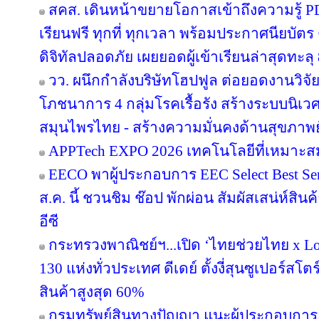
สคส. เดินหน้าขยายโอกาสเข้าถึงความรู้ P
เรียนฟรี ทุกที่ ทุกเวลา พร้อมประกาศนียบั
ดิจิทัลปลอดภัย เผยยอดผู้เข้าเรียนล่าสุดทะลุ
วว. ผนึกกำลังบริษัทโฮปฟูล ต่อยอดงานวิจั
โภชนาการ 4 กลุ่มโรคเรื้อรัง สร้างระบบนิเว
สมุนไพรไทย - สร้างความมั่นคงด้านสุขภาพยั
APPTech EXPO 2026 เทคโนโลยีที่เหมาะส
EECO พาผู้ประกอบการ EEC Select Best Se
ส.ค. นี้ ชวนชิม ช๊อป พักผ่อน สัมผัสเสน่ห์สิ
อีซี
กระทรวงพาณิชย์ฯ...เปิด ‘ไทยช่วยไทย x Loc
130 แห่งทั่วประเทศ ดีเดย์ ตั้งงี่สุนซูเปอร์สโ
สินค้าสูงสุด 60%
กรมทรัพย์สินทางปัญญา แนะผู้ประกอบการ