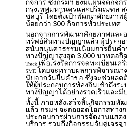
กิจการ ซึ่งกรมฯ ยังมีแผนจัดกิจกรรม
กรุงเทพมหานครและปริมณฑล ส
ชลบุรี โดยตั้งเป้าพัฒนาศักยภาพ
น้อยกว่า 300 กิจการทั่วประเทศ
นอกจากการพัฒนาศักยภาพและองค
ทรัพย์สินทางปัญญาแล้ว ผู้ประก
สนับสนุนค่าธรรมเนียมการยื่นคำ
ทางปัญญาสูงสุด 3,000 บาทต่อกิ
เพื่อเร่งรัดการจดทะเบียนเค
Track
โดยจะทราบผลการพิจารณาค
SME
นับจากวันยื่นคำขอ ซึ่งจะช่วยลด
ให้ผู้ประกอบการท้องถิ่นเข้าถึงระ
ทางปัญญาได้อย่างรวดเร็วและมี
ทั้งนี้ ภายหลังเสร็จสิ้นกิจกรรมพั
แล้ว กรมฯ จะต่อยอดโอกาสทางกา
ประกอบการผ่านการจัดงานแสดง
บริการ รวมถึงกิจกรรมจับคู่เจรจาธ