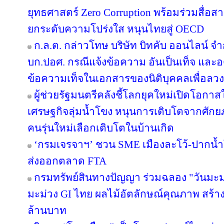
ยุทธศาสตร์ Zero Corruption พร้อมร่วมสื่
ยกระดับความโปร่งใส หนุนไทยสู่ OECD
ก.ล.ต. กล่าวโทษ บริษัท บิทคับ ออนไลน์ จ
บก.ปอศ. กรณีแจ้งข้อความ อันเป็นเท็จ และ
ข้อความเท็จในเอกสารของนิติบุคคลเพื่อลว
ผู้ช่วยรัฐมนตรีคลังชี้โลกยุคใหม่เปิดโอกาสใ
เศรษฐกิจลุ่มน้ำโขง หนุนการเติบโตจากศักยภ
คนรุ่นใหม่เลือกเติบโตในบ้านเกิด
‘กรมเจรจาฯ’ ชวน SME เมืองละโว้-ปากน้
ส่งออกตลาด FTA
กรมทรัพย์สินทางปัญญา ร่วมฉลอง "วันมะม
มะม่วง GI ไทย ผลไม้อัตลักษณ์คุณภาพ สร้าง
ล้านบาท