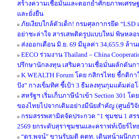
สร้างความเชื่อมั่นและตอกย้ำศักยภาพเศรษ
และยั่งยืน
ภัยเงียบใกล้ตัวเด็ก! กรมศุลกากรยึด “LSD
อย่าชะล่าใจ สารเสพติดรูปแบบใหม่ พิษหลอ
ส่งออกเดือน มิ.ย. 69 มีมูลค่า 34,655.9 ล
EECO ร่วมงาน Thailand – China Cooperati
ปรึกษานักลงทุน เสริมความเชื่อมั่นผลักดันการ
K WEALTH Forum โดย กสิกรไทย ชี้กติกาให
ปัง” กางเข็มทิศ ชี้เป้า 3 ธีมลงทุนกุมแต้มต่อโ
สหรัฐฯ เริ่มเก็บภาษีนำเข้า Section 301 โดย
ของไทยไปจากเดิมอย่างมีนัยสำคัญ (ศูนย์วิจั
กรมสรรพสามิตจัดประกวด "1 ชุมชน 1 สรร
2569 ยกระดับสุราชุมชนและคราฟท์เบียร์ไทยส
“ดร.พจน์” ขานรับมติ คตท. เดินหน้าผนึกภา