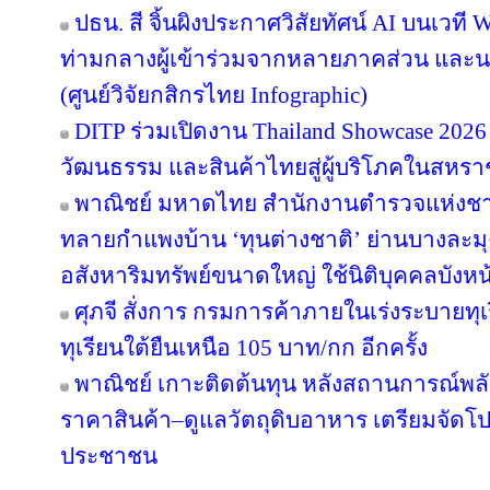
ปธน. สี จิ้นผิงประกาศวิสัยทัศน์ AI บนเวที 
ท่ามกลางผู้เข้าร่วมจากหลายภาคส่วน แล
(ศูนย์วิจัยกสิกรไทย Infographic)
DITP ร่วมเปิดงาน Thailand Showcase 202
วัฒนธรรม และสินค้าไทยสู่ผู้บริโภคในสหร
พาณิชย์ มหาดไทย สำนักงานตำรวจแห่งชา
ทลายกำแพงบ้าน ‘ทุนต่างชาติ’ ย่านบางละมุง
อสังหาริมทรัพย์ขนาดใหญ่ ใช้นิติบุคคลบังหน
ศุภจี สั่งการ กรมการค้าภายในเร่งระบายทุ
ทุเรียนใต้ยืนเหนือ 105 บาท/กก อีกครั้ง
พาณิชย์ เกาะติดต้นทุน หลังสถานการณ์พลังง
ราคาสินค้า–ดูแลวัตถุดิบอาหาร เตรียมจัดโป
ประชาชน