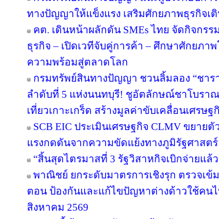
ทางปัญญาให้แข็งแรง เสริมศักยภาพธุรกิจเติบ
คต. เดินหน้าผลักดัน SMEs ไทย จัดกิจกรรม
ธุรกิจ – เปิดเวทีจับคู่การค้า – ศึกษาศักยภา
ความพร้อมสู่ตลาดโลก
กรมทรัพย์สินทางปัญญา ชวนลิ้มลอง “ชารา
ลำดับที่ 5 แห่งนนทบุรี! ชูอัตลักษณ์ชาโบรา
เที่ยวเกาะเกร็ด สร้างมูลค่าขับเคลื่อนเศรษฐ
SCB EIC ประเมินเศรษฐกิจ CLMV ขยายตั
แรงกดดันจากความขัดแย้งทางภูมิรัฐศาสตร์
“สิ้นสุดไตรมาสที่ 3 รัฐวิสาหกิจเบิกจ่ายแล
พาณิชย์ ยกระดับมาตรการเชิงรุก ตรวจเข้ม
ตอน ป้องกันและแก้ไขปัญหาต่างด้าวใช้คนไทย
สิงหาคม 2569