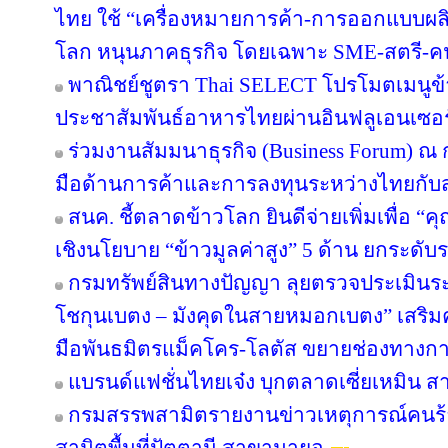
ไทย ใช้ “เครื่องหมายการค้า-การออกแบบผลิ
โลก หนุนภาคธุรกิจ โดยเฉพาะ SME-สตรี-คนรุ
พาณิชย์ชูตรา Thai SELECT โปรโมตเมนูข้า
ประชาสัมพันธ์อาหารไทยผ่านอินฟลูเอนเซอร์
ร่วมงานสัมมนาธุรกิจ (Business Forum) ณ
มือด้านการค้าและการลงทุนระหว่างไทยกับส
สนค. ชี้ตลาดข้าวโลก ยินดีจ่ายเพิ่มเพื่อ “
เชิงนโยบาย “ข้าวมูลค่าสูง” 5 ด้าน ยกระด
กรมทรัพย์สินทางปัญญา ลุยตรวจประเมินร
โชกุนเบตง – มังคุดในสายหมอกเบตง” เสริมควา
มือพันธมิตรแม็คโคร-โลตัส ขยายช่องทางการ
แบรนด์แฟชั่นไทยเจ๋ง บุกตลาดเซี่ยเหมิน
กรมสรรพสามิตรายงานข่าวเหตุการณ์คนร้