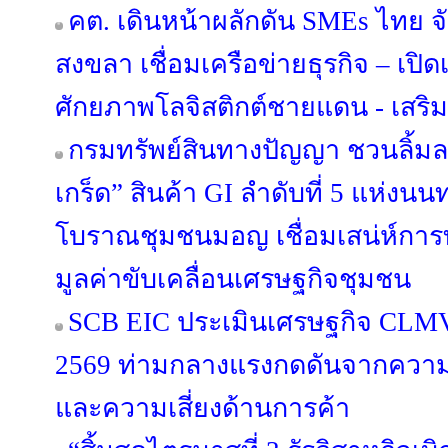
คต. เดินหน้าผลักดัน SMEs ไทย จ
สงขลา เชื่อมเครือข่ายธุรกิจ – เปิดเ
ศักยภาพโลจิสติกต์ชายแดน - เสริ
กรมทรัพย์สินทางปัญญา ชวนลิ้ม
เกร็ด” สินค้า GI ลำดับที่ 5 แห่งนนท
โบราณชุมชนมอญ เชื่อมเสน่ห์การท่
มูลค่าขับเคลื่อนเศรษฐกิจชุมชน
SCB EIC ประเมินเศรษฐกิจ CLM
2569 ท่ามกลางแรงกดดันจากความข
และความเสี่ยงด้านการค้า