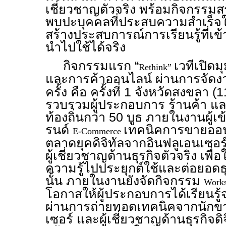
เชี่ยวชาญตัวจริง พร้อมกิจกรรม
พบปะบุคคลที่ประสบความสำเร็จใ
สร้างประสบการณ์การเรียนรู้ที่เข
นำไปใช้ได้จริง
กิจกรรมแรก “
เวทีเปิดม
Rethink”
และการค้าออนไลน์ ผ่านการจัด
ครั้ง คือ ครั้งที่ 1 จังหวัดสงขลา (
รวบรวมผู้ประกอบการ ร้านค้า แ
ท้องถิ่นกว่า 50 บูธ ภายในงานผู้เ
รนด์
เทคนิคการขายออน
E-Commerce
ตลาดยุคดิจิทัลจากอินฟลูเอนเซอ
ผู้เชี่ยวชาญด้านธุรกิจตัวจริง เพื
ความรู้ไปประยุกต์ใช้และต่อยอดธ
นั้น ภายในงานยังจัดกิจกรรม
Work
โอกาสให้ผู้ประกอบการได้เรียนร
ผ่านการถ่ายทอดเทคนิคจากนักขา
เซอร์ และผู้เชี่ยวชาญด้านธุรกิจด