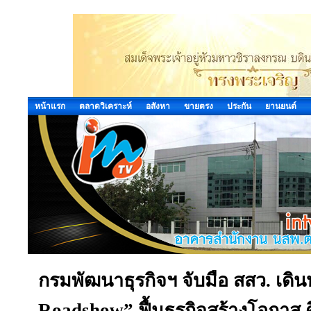
หน้าแรก
ตลาดวิเคราะห์
อสังหา
ขายตรง
ประกัน
ยานยนต์
กรมพัฒนาธุรกิจฯ จับมือ สสว. เดิ
Roadshow” ฟื้นธุรกิจสร้างโอกาส ดึ