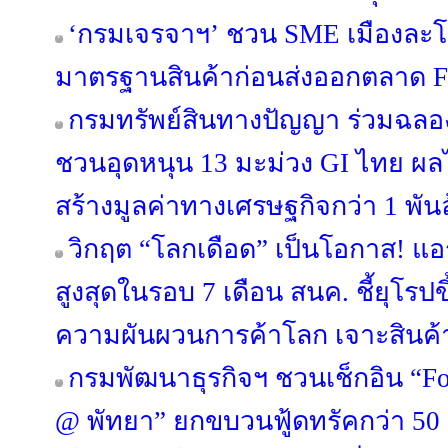
‘กรมเจรจาฯ’ ชวน SME เมืองละโว
มาตรฐานสินค้าก่อนส่งออกตลาด 
กรมทรัพย์สินทางปัญญา ร่วมฉลอง
ชวนอุดหนุน 13 มะม่วง GI ไทย ผล
สร้างมูลค่าทางเศรษฐกิจกว่า 1 พั
วิกฤต “โลกเดือด” เป็นโอกาส! แอ
สูงสุดในรอบ 7 เดือน สนค. ชี้ยุโรปข
ความผันผวนการค้าโลก เจาะสินค้
กรมพัฒนาธุรกิจฯ ชวนเช็กอิน “Fo
@ พัทยา” ยกขบวนฟู้ดทรัคกว่า 50 ร้