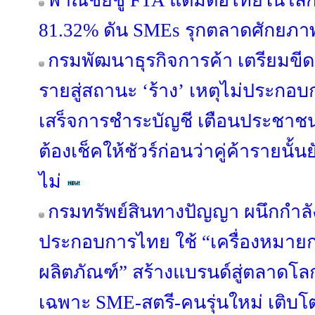
พาณิชย์ชู FTA แต้มต่อไทยในโลกก
81.32% ดัน SMEs รุกตลาดศักยภา
กรมพัฒนาธุรกิจการค้า เตรียมขีดชื
รายสู่สถานะ ‘ร้าง’ เหตุไม่ประกอบก
เสร็จการชำระบัญชี เตือนประชาชน
ต้องเช็คให้ชัวร์ก่อนว่าคู่ค้ารายนั้
ไม่
กรมทรัพย์สินทางปัญญา ผนึกกำลัง
ประกอบการไทย ใช้ “เครื่องหมา
ผลิตภัณฑ์” สร้างแบรนด์สู่ตลาดโล
เฉพาะ SME-สตรี-คนรุ่นใหม่ เติบโตอ