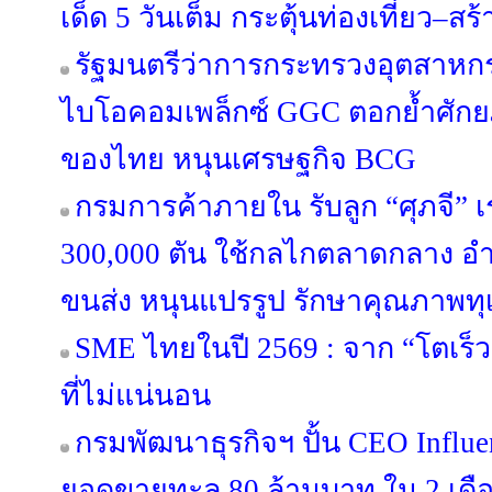
เด็ด 5 วันเต็ม กระตุ้นท่องเที่ยว–ส
รัฐมนตรีว่าการกระทรวงอุตสาหก
ไบโอคอมเพล็กซ์ GGC ตอกย้ำศักย
ของไทย หนุนเศรษฐกิจ BCG
กรมการค้าภายใน รับลูก “ศุภจี” เร
300,000 ตัน ใช้กลไกตลาดกลาง
ขนส่ง หนุนแปรรูป รักษาคุณภาพทุ
SME ไทยในปี 2569 : จาก “โตเร็ว
ที่ไม่แน่นอน
กรมพัฒนาธุรกิจฯ ปั้น CEO Influen
ยอดขายทะลุ 80 ล้านบาท ใน 2 เดื