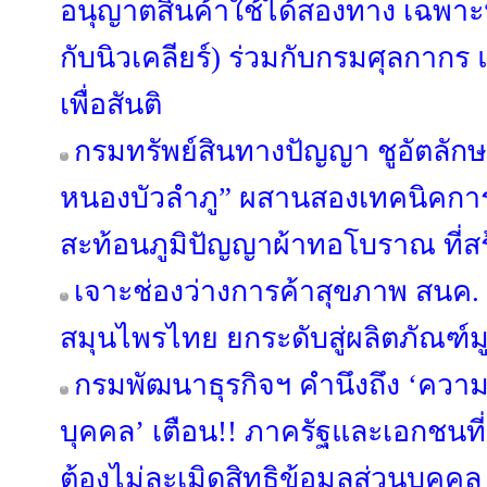
อนุญาตสินค้าใช้ได้สองทาง เฉพาะห
กับนิวเคลียร์) ร่วมกับกรมศุลกาก
เพื่อสันติ
กรมทรัพย์สินทางปัญญา ชูอัตลักษณ
หนองบัวลำภู” ผสานสองเทคนิคการ
สะท้อนภูมิปัญญาผ้าทอโบราณ ที่สร้
เจาะช่องว่างการค้าสุขภาพ สนค
สมุนไพรไทย ยกระดับสู่ผลิตภัณฑ์มู
กรมพัฒนาธุรกิจฯ คำนึงถึง ‘ควา
บุคคล’ เตือน!! ภาครัฐและเอกชนที่เ
ต้องไม่ละเมิดสิทธิข้อมูลส่วนบุคคล