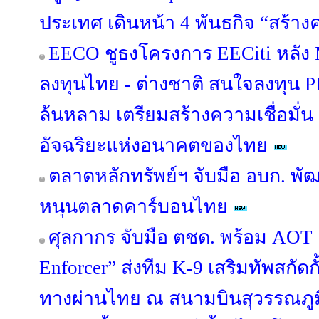
ประเทศ เดินหน้า 4 พันธกิจ “สร้างค
EECO ชูธงโครงการ EECiti หลัง M
ลงทุนไทย - ต่างชาติ สนใจลงทุน P
ล้นหลาม เตรียมสร้างความเชื่อมั่น ปู
อัจฉริยะแห่งอนาคตของไทย
ตลาดหลักทรัพย์ฯ จับมือ อบก. พ
หนุนตลาดคาร์บอนไทย
ศุลกากร จับมือ ตชด. พร้อม AOT เ
Enforcer” ส่งทีม K-9 เสริมทัพสกัด
ทางผ่านไทย ณ สนามบินสุวรรณภูม