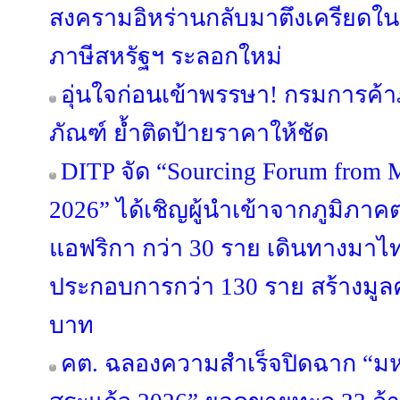
สงครามอิหร่านกลับมาตึงเครียดในเ
ภาษีสหรัฐฯ ระลอกใหม่
อุ่นใจก่อนเข้าพรรษา! กรมการค้
ภัณฑ์ ย้ำติดป้ายราคาให้ชัด
DITP จัด “Sourcing Forum from M
2026” ได้เชิญผู้นำเข้าจากภูมิภ
แอฟริกา กว่า 30 ราย เดินทางมาไทย
ประกอบการกว่า 130 ราย สร้างมูลค
บาท
คต. ฉลองความสำเร็จปิดฉาก “