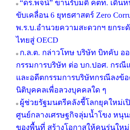
“ดร.พจน์” ขานรับมติ คตท. เดิน
ขับเคลื่อน 6 ยุทธศาสตร์ Zero Corr
พ.ร.บ.อำนวยความสะดวกฯ ยกระดั
ไทยสู่ OECD
ก.ล.ต. กล่าวโทษ บริษัท บิทคับ อ
กรรมการบริษัท ต่อ บก.ปอศ. กรณีแ
และอดีตกรรมการบริษัทกรณีลงข้
นิติบุคคลเพื่อลวงบุคคลใด ๆ
ผู้ช่วยรัฐมนตรีคลังชี้โลกยุคใหม่เ
ศูนย์กลางเศรษฐกิจลุ่มน้ำโขง หน
ของพื้นที่ สร้างโอกาสให้คนรุ่นใหม