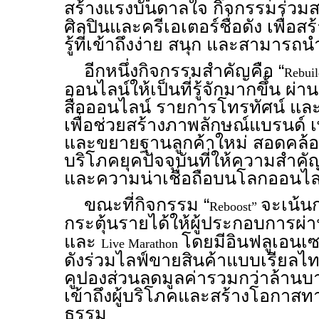
สร้างแรงบันดาลใจ กิจกรรมร่วม
ศิลปินและครีเอเตอร์ชื่อดัง เพื่
รู้ที่เข้าถึงง่าย สนุก และสามารถ
อีกหนึ่งกิจกรรมสำคัญคือ “
Rebui
ออนไลน์ให้เป็นที่รู้จักมากขึ้น ผ
สื่อออนไลน์ รายการโทรทัศน์ และ
เพื่อช่วยสร้างภาพลักษณ์แบรนด์ เพ
และขยายฐานลูกค้าใหม่ สอดคล้อง
บริโภคยุคปัจจุบันที่ให้ความสำค
และความน่าเชื่อถือบนโลกออนไล
ขณะที่กิจกรรม “
จะเน้น
Reboost”
กระตุ้นรายได้ให้ผู้ประกอบการผ
และ
โดยมีอินฟลูเอนเซ
Live Marathon
ดังร่วมไลฟ์ขายสินค้าแบบเรียลไ
คูปองส่วนลดมูลค่ารวมกว่าล้านบาท
เข้าถึงผู้บริโภคและสร้างโอกาสท
ธรรม