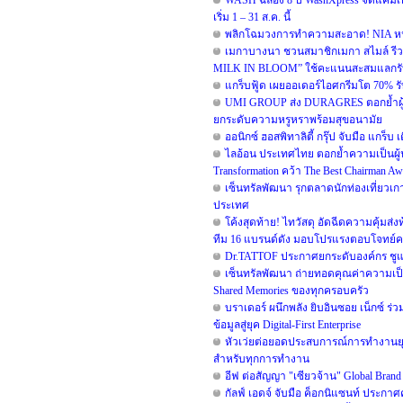
WASH ฉลอง 8 ปี WashXpress จัดแคมเปญใ
เริ่ม 1 – 31 ส.ค. นี้
พลิกโฉมวงการทำความสะอาด! NIA หนุน B
เมกาบางนา ชวนสมาชิกเมกา สไมล์ รีวอร
MILK IN BLOOM” ใช้คะแนนสะสมแลกรับฟรี!
แกร็บฟู้ด เผยออเดอร์ไอศกรีมโต 70% รับ
UMI GROUP ส่ง DURAGRES ตอกย้ำผู้น
ยกระดับความหรูหราพร้อมสุขอนามัย
ออนิกซ์ ฮอสพิทาลิตี้ กรุ๊ป จับมือ แกร
ไลอ้อน ประเทศไทย ตอกย้ำความเป็นผู้น
Transformation คว้า The Best Chairman Awar
เซ็นทรัลพัฒนา รุกตลาดนักท่องเที่ยวเกา
ประเทศ
โค้งสุดท้าย! ไทวัสดุ อัดฉีดความคุ้มส่
ทีม 16 แบรนด์ดัง มอบโปรแรงตอบโจทย์คนรัก
Dr.TATTOF ประกาศยกระดับองค์กร ชูแน
เซ็นทรัลพัฒนา ถ่ายทอดคุณค่าความเป็น
Shared Memories ของทุกครอบครัว
บราเดอร์ ผนึกพลัง ยิบอินซอย เน็กซ์ ร่
ข้อมูลสู่ยุค Digital-First Enterprise
หัวเว่ยต่อยอดประสบการณ์การทำงานยุค 
สำหรับทุกการทำงาน
อีฟ ต่อสัญญา "เซียวจ้าน" Global Brand A
กัลฟ์ เอดจ์ จับมือ ค็อกนิแซนท์ ประกาศ