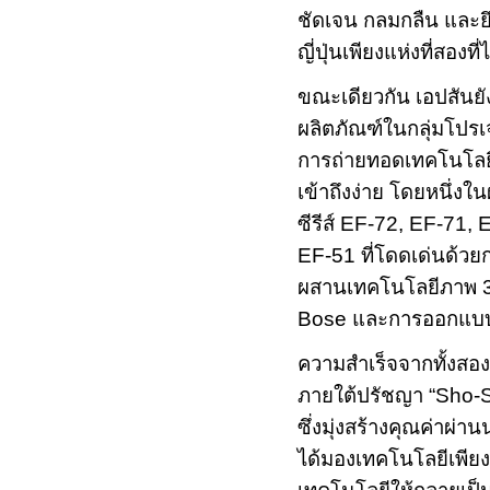
ชัดเจน กลมกลืน และยึ
ญี่ปุ่นเพียงแห่งที่สองท
ขณะเดียวกัน เอปสันยั
ผลิตภัณฑ์ในกลุ่มโปรเ
การถ่ายทอดเทคโนโลยีข
เข้าถึงง่าย โดยหนึ่งใน
ซีรีส์
EF-72, EF-71, 
EF-51
ที่โดดเด่นด้ว
ผสานเทคโนโลยีภาพ
Bose
และการออกแบบที
ความสำเร็จจากทั้งส
ภายใต้ปรัชญา “
Sho-S
ซึ่งมุ่งสร้างคุณค่าผ่
ได้มองเทคโนโลยีเพีย