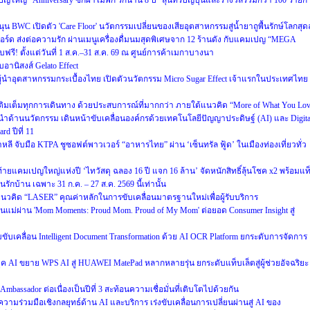
หญ่ "Anniversary ซักผ้าไม่พัก รักนาน 8 ปี" ลุ้นทริปญี่ปุ่นและรางวัลรวมกว่า 100 รายก
WC เปิดตัว 'Care Floor' นวัตกรรมเปลี่ยนของเสียอุตสาหกรรมสู่น้ำยาถูพื้นรักษ์โลกสุดล
์ด ส่งต่อความรัก ผ่านเมนูเครื่องดื่มนมสุดพิเศษจาก 12 ร้านดัง กับแคมเปญ “MEGA
 ตั้งแต่วันที่ 1 ส.ค.–31 ส.ค. 69 ณ ศูนย์การค้าเมกาบางนา
อานิสงส์ Gelato Effect
ำอุตสาหกรรมกระเบื้องไทย เปิดตัวนวัตกรรม Micro Sugar Effect เจ้าแรกในประเทศไทย
็บ เติมเต็มทุกการเดินทาง ด้วยประสบการณ์ที่มากกว่า ภายใต้แนวคิด “More of What You Lo
ำด้านนวัตกรรม เดินหน้าขับเคลื่อนองค์กรด้วยเทคโนโลยีปัญญาประดิษฐ์ (AI) และ Digita
d ปีที่ 11
หลี จับมือ KTPA ชูซอฟต์พาวเวอร์ “อาหารไทย” ผ่าน ‘เซ็นทรัล ฟู้ด’ ในเมืองท่องเที่ยวทั่ว
งท้ายแคมเปญใหญ่แห่งปี ‘ไทวัสดุ ฉลอง 16 ปี แจก 16 ล้าน’ จัดหนักสิทธิ์ลุ้นโชค x2 พร้อมแท
บ้าน เฉพาะ 31 ก.ค. – 27 ส.ค. 2569 นี้เท่านั้น
วคิด “LASER” คุณค่าหลักในการขับเคลื่อนมาตรฐานใหม่เพื่อผู้รับบริการ
แม่ผ่าน 'Mom Moments: Proud Mom. Proud of My Mom' ต่อยอด Consumer Insight สู่
วมขับเคลื่อน Intelligent Document Transformation ด้วย AI OCR Platform ยกระดับการจัดการ
AI ขยาย WPS AI สู่ HUAWEI MatePad หลากหลายรุ่น ยกระดับแท็บเล็ตสู่ผู้ช่วยอัจฉริยะ
mbassador ต่อเนื่องเป็นปีที่ 3 สะท้อนความเชื่อมั่นที่เติบโตไปด้วยกัน
ความร่วมมือเชิงกลยุทธ์ด้าน AI และบริการ เร่งขับเคลื่อนการเปลี่ยนผ่านสู่ AI ของ