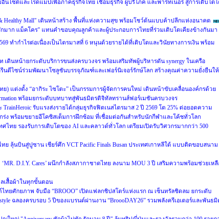
ผยอินไซต์และโรดแมปเพื่อภาคธุรกิจไทย เชื่อมธุรกิจ ผู้บริโภค และพาร์ทเนอร์ สู่การเติบโตไ
 & Healthy Mall" เดินหน้าสร้าง พื้นที่แห่งความสุข พร้อมโชว์ต้นแบบค้าปลีกแห่งอนาคต
รักมาก แม็คโคร" แทนคำขอบคุณลูกค้าและผู้ประกอบการไทยที่ร่วมเติบโตเคียงข้างกันมา
69 ทำกำไรต่อเนื่องเป็นไตรมาสที่ 6 หนุนด้วยรายได้ที่เติบโตและวินัยทางการเงิน พร้อม
ท เดินหน้ายกระดับบริการขนส่งครบวงจร พร้อมเสริมทัพผู้บริหารดัน synergy ในเครือ
รีนดีไซน์ร่วมพัฒนาโซลูชันบรรจุภัณฑ์และเฟอร์นิเจอร์รักษ์โลก สร้างคุณค่าความยั่งยืนให้
ศไทย) แต่งตั้ง “อากิระ ไซโตะ” เป็นกรรมการผู้จัดการคนใหม่ เดินหน้าขับเคลื่อนองค์กรด้วย
sformation พร้อมยกระดับบทบาทสู่พันธมิตรดิจิทัลทรานส์ฟอร์เมชันครบวงจร
และ TrainHeroic รับแรงส่งรายได้กลุ่มธุรกิจฟิตเนสไตรมาส 2 ปี 2569 โต 25% ต่อยอดความ
ร่ง พร้อมขยายอีโคซิสเต็มการฝึกซ้อม ที่เชื่อมต่อกันสำหรับนักกีฬาและโค้ชทั่วโลก
ศไทย รองรับการเติบโตของ AI และคลาวด์ทั่วโลก เตรียมเปิดรับวิศวกรมากกว่า 500
ย ลุ้นบินสู่ปูซาน เชียร์ศึก VCT Pacific Finals Busan ประเทศเกาหลีใต้ แบบติดขอบสนาม
ะดับ ‘MR. D.I.Y. Cares’ ผนึกกำลังสภากาชาดไทย ลงนาม MOU 3 ปี เสริมความพร้อมช่วยเหลื
แลเสื้อผ้าในทุกขั้นตอน
นด์ไทยศักยภาพ จับมือ “BROOO” เปิดแฟลกชิปสโตร์แห่งแรก ณ เซ็นทรัลชิดลม ยกระดับ
Lifestyle ฉลองครบรอบ 5 ปีของแบรนด์ผ่านงาน “BroooDAY26” รวมพลังครีเอเตอร์และพันธมิ