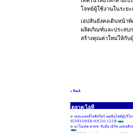
เทคโนโลยีให้กลายเป็
โจทย์ผู้ใช้งานในระย
เอปสันยังคงเดินหน้า
ผลิตภัณฑ์และประสบกา
สร้างคุณค่าใหม่ให้กับผ
« Back
ตลาด/ไอที
เดอะมอลล์ไลฟ์สโตร์ เผยอินไซต์ผู้
SUNFLOWER SOCIAL CLUB
นาโนเทค สวทช. จับมือ เมิร์ซ เอสเธติก