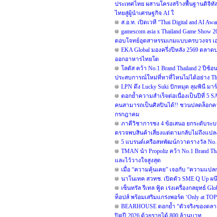
ประเทศไทย ผสานโครงสร้างพื้นฐานดิจิทั
ไทยสู่ผู้นำเศรษฐกิจ AI ใ
ส.อ.ท. เปิดเวที “Thai Digital and AI A
gamescom asia x Thailand Game Show 
ตอบโจทย์อุตสาหรรมเกมแบบครบวงจร เอาใจ
EKA Global มองครึ่งปีหลัง 2569 ตลาดบ
ออกอาหารไทยโต
โลตัส คว้า No.1 Brand Thailand 2 ปี
ประสบการณ์ใหม่ที่หาที่ไหนไม่ได้อย่าง The
LPN ดึง Lucky Suki ปักหมุด ลุมพินี มาร
ตอกย้ำความสำเร็จต่อเนื่องเป็นปีที่
คนสามารถเป็นศิลปินได้!! ชวนปลดล็อกความ
กรกฎาคม
ภาคีวิชาการชง 4 ข้อเสนอ ยกระดับระบบเ
ตรวจพบสินค้าเสี่ยงแต่ตามกลับไม่ถึงแปล
5 แบรนด์เครือสหพัฒน์กวาดรางวัล No. 
TMAN นำ Propoliz คว้า No.1 Brand Thai
และไว้วางใจสูงสุด
เมื่อ “ความคุ้นเคย” เจอกับ “ความแปล
นาโนเทค สวทช. เปิดตัว SME Q Up ผน
เซ็นทรัล รีเทล ฟู้ด เร่งเครื่องกลยุทธ์
ท็อปส์ พร้อมเสริมแกร่งพอร์ต ‘Only at T
BEARHOUSE ตอกย้ำ “ตัวจริงของตลาดชาน
ปิดปี 2026 ด้วยรายได้ 800 ล้านบาท