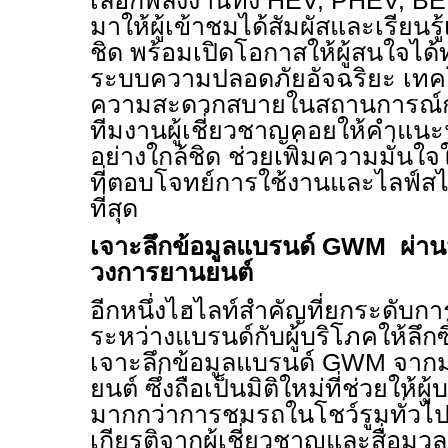
เลือกพลังงานทั้ง
HEV, PHEV, B
มาให้ผู้เข้าชมได้สัมผัสและเรียนร
ชิด พร้อมเปิดโอกาสให้ผู้สนใจ
ระบบความปลอดภัยอัจฉริยะ เทคโ
ความสะดวกสบายในสถานการณ์กา
ทีมงานผู้เชี่ยวชาญคอยให้คำแน
อย่างใกล้ชิด ช่วยเพิ่มความมั่
ที่ตอบโจทย์การใช้งานและไลฟ์สไ
ที่สุด
เจาะลึกข้อมูลแบรนด์
GWM
ผ่าน
วงการยานยนต์
อีกหนึ่งไฮไลท์สำคัญที่ยกระดับการ
ระหว่างแบรนด์กับผู้บริโภคให้ลึกซึ้
เจาะลึกข้อมูลแบรนด์
GWM
จากม
ยนต์ ซึ่งถือเป็นมิติใหม่ที่ช่วยให้ผ
มากกว่าการชมรถในโชว์รูมทั่วไ
เกียรติจากผู้เชี่ยวชาญและสื่อม