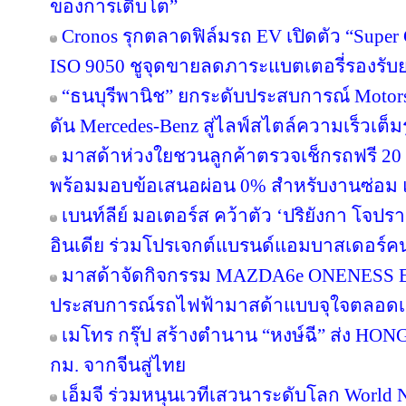
ของการเติบโต”
Cronos รุกตลาดฟิล์มรถ EV เปิดตัว “Supe
ISO 9050 ชูจุดขายลดภาระแบตเตอรี่รองรับ
“ธนบุรีพานิช” ยกระดับประสบการณ์ Motors
ดัน Mercedes-Benz สู่ไลฟ์สไตล์ความเร็วเต็
มาสด้าห่วงใยชวนลูกค้าตรวจเช็กรถฟรี 20 
พร้อมมอบข้อเสนอผ่อน 0% สำหรับงานซ่อม แล
เบนท์ลีย์ มอเตอร์ส คว้าตัว ‘ปริยังกา โจปร
อินเดีย ร่วมโปรเจกต์แบรนด์แอมบาสเดอร์ค
มาสด้าจัดกิจกรรม MAZDA6e ONENESS E
ประสบการณ์รถไฟฟ้ามาสด้าแบบจุใจตลอ
เมโทร กรุ๊ป สร้างตำนาน “หงษ์ฉี” ส่ง HON
กม. จากจีนสู่ไทย
เอ็มจี ร่วมหนุนเวทีเสวนาระดับโลก World 