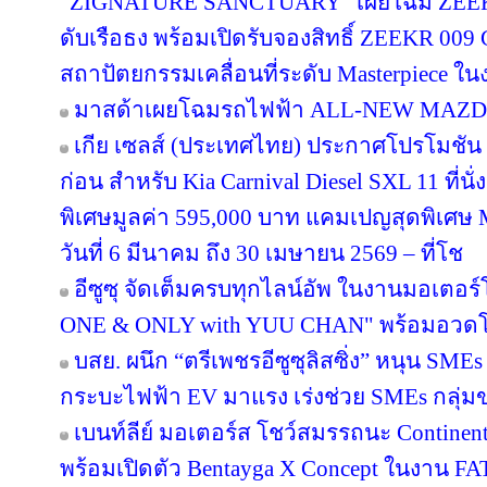
“ZIGNATURE SANCTUARY” เผยโฉม ZEEKR 
ดับเรือธง พร้อมเปิดรับจองสิทธิ์ ZEEKR 009 Gr
สถาปัตยกรรมเคลื่อนที่ระดับ Masterpiece ในง
มาสด้าเผยโฉมรถไฟฟ้า ALL-NEW MAZDA
เกีย เซลส์ (ประเทศไทย) ประกาศโปรโมชัน 
ก่อน สำหรับ Kia Carnival Diesel SXL 11 ที่น
พิเศษมูลค่า 595,000 บาท แคมเปญสุดพิเศษ Mo
วันที่ 6 มีนาคม ถึง 30 เมษายน 2569 – ที่โช
อีซูซุ จัดเต็มครบทุกไลน์อัพ ในงานมอเตอร
ONE & ONLY with YUU CHAN" พร้อมอวดโฉม
บสย. ผนึก “ตรีเพชรอีซูซุลิสซิ่ง” หนุน SMEs
กระบะไฟฟ้า EV มาแรง เร่งช่วย SMEs กลุ่ม
เบนท์ลีย์ มอเตอร์ส โชว์สมรรถนะ Continen
พร้อมเปิดตัว Bentayga X Concept ในงาน FAT