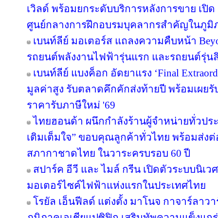
เวิลด์ พร้อมยกระดับบริการหลังการขาย เปิด 
ศูนย์กลางการฝึกอบรมบุคลากรสำคัญในภูมิ
เบนท์ลีย์ มอเตอร์ส แถลงความคืบหน้า Bey
รถยนต์พลังงานไฟฟ้ารุ่นแรก และรถยนต์รุ่นลิ
เบนท์ลีย์ แบงค็อก อัดยาแรง ‘Final Extraord
มูลค่าสูง รับตลาดคึกคักส่งท้ายปี พร้อมเผยรับ
ราคารับภาษีใหม่ '69
ไทยฮอนด้า ผนึกกำลังร้านผู้จำหน่ายทั่วประ
เติมเต็มใจ” ขอบคุณลูกค้าทั่วไทย พร้อมส่งต่อ
สภากาชาดไทย ในวาระครบรอบ 60 ปี
สปาร์ค อีวี และ ไมล์ กรีน เปิดตัวระบบน
มอเตอร์ไซค์ไฟฟ้าแห่งแรกในประเทศไทย
โรยัล เอ็นฟีลด์ แต่งตั้ง มาโนจ กาจาร์ลาว
ภูมิภาคเอเชียแปซิฟิก เสริมทัพความแข็งแกร่