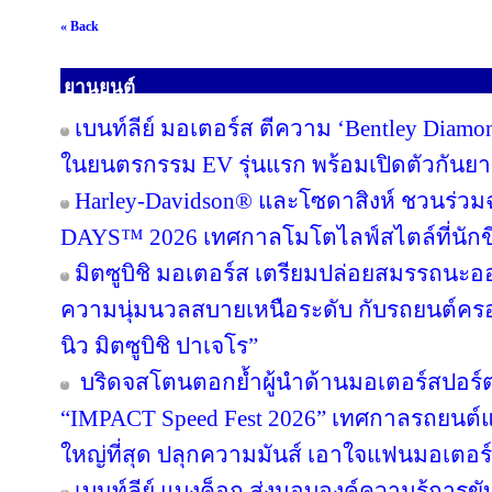
« Back
ยานยนต์
เบนท์ลีย์ มอเตอร์ส ตีความ ‘Bentley Diamon
ในยนตรกรรม EV รุ่นแรก พร้อมเปิดตัวกันยาย
Harley-Davidson® และโซดาสิงห์ ชวนร่ว
DAYS™ 2026 เทศกาลโมโตไลฟ์สไตล์ที่นักขี่
มิตซูบิชิ มอเตอร์ส เตรียมปล่อยสมรรถนะ
ความนุ่มนวลสบายเหนือระดับ กับรถยนต์ครอส
นิว มิตซูบิชิ ปาเจโร”
บริดจสโตนตอกย้ำผู้นำด้านมอเตอร์สปอร์
“IMPACT Speed Fest 2026” เทศกาลรถยนต์และค
ใหญ่ที่สุด ปลุกความมันส์ เอาใจแฟนมอเตอร์
เบนท์ลีย์ แบงค็อก ส่งมอบองค์ความรู้การขับ