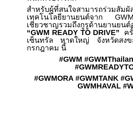
สำหรับผู้ที่สนใจสามารถร่วมสัม
เทคโนโลยียานยนต์จาก
GW
เชี่ยวชาญรวมถึงกูรูด้านยานยนต์
“
GWM READY TO DRIVE”
ครั
เซ็นทรัล หาดใหญ่ จังหวัดสงขล
กรกฎาคม นี้
#GWM #GWMThailan
#GWMREADYTO
#GWMORA #GWMTANK #G
GWMHAVAL
#W