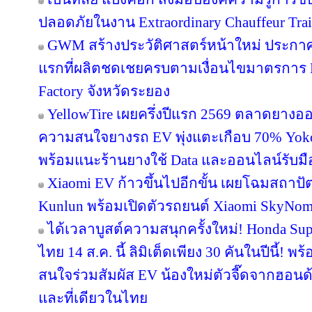
ปลอดภัยในงาน Extraordinary Chauffeur Tra
GWM สร้างประวัติศาสตร์หน้าใหม่ ประก
แรกที่ผลิตชดเชยครบตามเงื่อนไขมาตรการ
Factory จังหวัดระยอง
YellowTire เผยครึ่งปีแรก 2569 ตลาดยางออน
ความสนใจยางรถ EV พุ่งแตะเกือบ 70% Yokoha
พร้อมแนะร้านยางใช้ Data และออนไลน์รับมื
Xiaomi EV ก้าวขึ้นไปอีกขั้น เผยโฉมสถาป
Kunlun พร้อมเปิดตัวรถยนต์ Xiaomi SkyNoma
ได้เวลาบูสต์ความสนุกครั้งใหม่! Honda Su
ไทย 14 ส.ค. นี้ ลิมิเต็ดเพียง 30 คันในปีนี้! พ
สนใจร่วมสัมผัส EV น้องใหม่ตัวจี๊ดจากฮอน
และที่เดียวในไทย