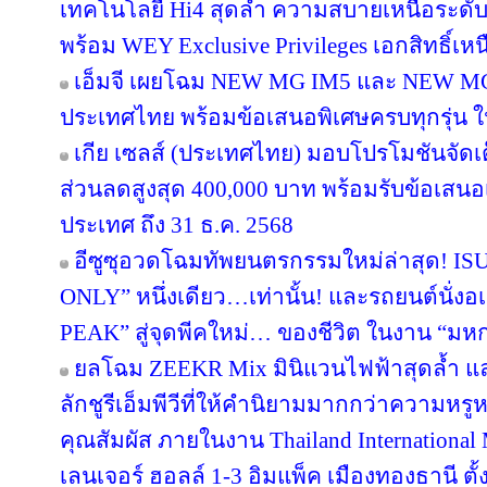
เทคโนโลยี Hi4 สุดล้ำ ความสบายเหนือระดั
พร้อม WEY Exclusive Privileges เอกสิทธิ์เ
เอ็มจี เผยโฉม NEW MG IM5 และ NEW MG
ประเทศไทย พร้อมข้อเสนอพิเศษครบทุกรุ่น 
เกีย เซลส์ (ประเทศไทย) มอบโปรโมชันจัด
ส่วนลดสูงสุด 400,000 บาท พร้อมรับข้อเสนอเดี
ประเทศ ถึง 31 ธ.ค. 2568
อีซูซุอวดโฉมทัพยนตรกรรมใหม่ล่าสุด! 
ONLY” หนึ่งเดียว…เท่านั้น! และรถยนต์นั
PEAK” สู่จุดพีคใหม่… ของชีวิต ในงาน “มหกร
ยลโฉม ZEEKR Mix มินิแวนไฟฟ้าสุดล้ำ 
ลักชูรีเอ็มพีวีที่ให้คำนิยามมากกว่าความหรูห
คุณสัมผัส ภายในงาน Thailand Internation
เลนเจอร์ ฮอลล์ 1-3 อิมแพ็ค เมืองทองธานี ตั้งแ