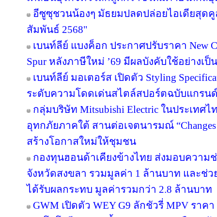
อีซูซุชวนน้องๆ มัธยมปลดปล่อยไอเดียสุดค
สัมพันธ์ 2568"
เบนท์ลีย์ แบงค็อก ประกาศปรับราคา New Co
Spur หลังภาษีใหม่ ’69 มีผลบังคับใช้อย่างเป
เบนท์ลีย์ มอเตอร์ส เปิดตัว Styling Specifi
ระดับความโดดเด่นสไตล์สปอร์ตฉบับแกรนด์ท
กลุ่มบริษัท Mitsubishi Electric ในประเทศไ
อุทกภัยภาคใต้ สานต่อเจตนารมณ์ “Changes for
สร้างโอกาสใหม่ให้ชุมชน
กองทุนฮอนด้าเคียงข้างไทย ส่งมอบความช่
จังหวัดสงขลา รวมมูลค่า 1 ล้านบาท และช่วยเ
ได้รับผลกระทบ มูลค่ารวมกว่า 2.8 ล้านบาท
GWM เปิดตัว WEY G9 ลักชัวรี่ MPV ราคา 