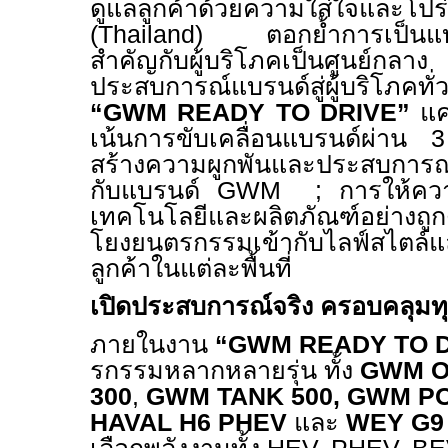
ดูแลลูกค้าด้วยความใส่ใจและ
(Thailand)
ตอกย้ำการเป็นแบรน
สำคัญกับผู้บริโภคเป็นศูนย์
ประสบการณ์แบรนด์สู่ผู้บริโภคทั
“GWM READY TO DRIVE”
แคม
เน้นการขับเคลื่อนแบรนด์ผ่าน
สร้างความผูกพันและประสบการณ์ที
กับแบรนด์
GWM
;
การให้คว
เทคโนโลยีและผลิตภัณฑ์อย่างถ
โยงยนตรกรรมเข้ากับไลฟ์สไตล์แล
ลูกค้าในแต่ละพื้นที่
เปิดประสบการณ์จริง ครอบคลุมท
ภายในงาน
“GWM READY TO D
รกรรมหลากหลายรุ่น ทั้ง
GWM O
300
,
GWM TANK 500,
GWM PO
HAVAL H6 PHEV
และ
WEY G9