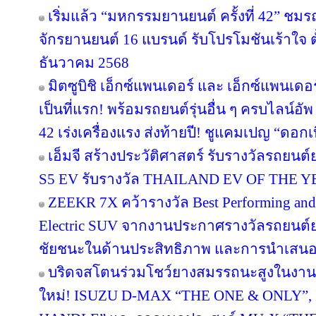
เริ่มแล้ว “มหกรรมยานยนต์ ครั้งที่ 42” ชมร
จักรยานยนต์ 16 แบรนด์ รับโปรโมชันเร้าใจ ต
ธันวาคม 2568
มิตซูบิชิ เอ็กซ์แพนเดอร์ และ เอ็กซ์แพนเดอ
เป็นที่แรก! พร้อมรถยนต์รุ่นอื่น ๆ ครบไลน์อ
42 เร่งเครื่องแรง ส่งท้ายปี! ชูแคมเปญ “ดอกเ
เอ็มจี สร้างประวัติศาสตร์ รับรางวัลรถยนต์
S5 EV รับรางวัล THAILAND EV OF THE Y
ZEEKR 7X คว้ารางวัล Best Performing and
Electric SUV จากงานประกาศรางวัลรถยนต์ยอ
ชัยชนะในด้านประสิทธิภาพ และการนำเสน
บริดจสโตนร่วมโชว์ยางสมรรถนะสูงในงานเปิ
ใหม่! ISUZU D-MAX “THE ONE & ONLY”,