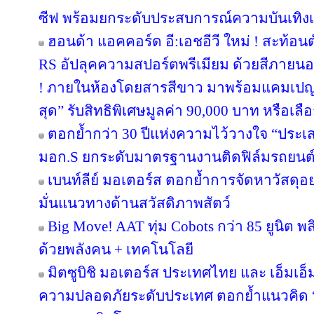
ซีฟ พร้อมยกระดับประสบการณ์ความบันเทิงเ
ฮอนด้า แอคคอร์ด อี:เอชอีวี ใหม่ ! สะท้อน
RS อัปลุคความสปอร์ตพรีเมียม ด้วยสีภายนอก
! ภายในห้องโดยสารสีขาว มาพร้อมแคมเปญพิ
สุด” รับสิทธิพิเศษมูลค่า 90,000 บาท หรือเลื
ตอกย้ำกว่า 30 ปีแห่งความไว้วางใจ “ประเส
มอก.S ยกระดับมาตรฐานงานติดฟิล์มรถยนต
เบนท์ลีย์ มอเตอร์ส ตอกย้ำการจัดหาวัสดุอย
มั่นแนวทางด้านสวัสดิภาพสัตว์
Big Move! AAT ทุ่ม Cobots กว่า 85 ยูนิต พ
ด้วยพลังคน + เทคโนโลยี
มิตซูบิชิ มอเตอร์ส ประเทศไทย และ เอ็มเอ็มท
ความปลอดภัยระดับประเทศ ตอกย้ำแนวคิด “