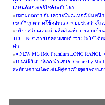
แบรนด์มอเตอร์ไซค์ระดับโลก
สยามกลการ กับ เควายบีประเทศญี่ปุ่น ผนึกก
เซลส์” รุกตลาดโช้คอัพและระบบช่วงล่างใน
บริดจสโตนแนะนำผลิตภัณฑ์ยางรถยนต์รุ
TECHNO” ภายใต้คอนเซปต์ “วางใจ ใช้ได้ทุ
ค่า
♦️'NEW MG IM6 Premium LONG RANGE' ♦️
เบนท์ลีย์ แบงค็อก นำเสนอ ‘Ombre by Mull
สะท้อนความโดดเด่นที่คู่ควรกับสุดยอดยน
Copyright © 2016 inTV co.,Ltd. All Right