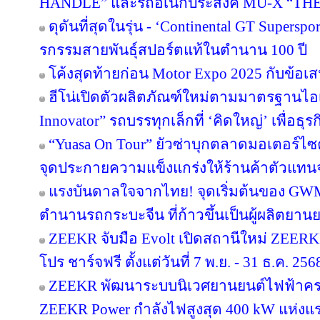
HANDLE” และรถอเนกประสงค์ MU-X “TH
ดุดันที่สุดในรุ่น - ‘Continental GT Supers
รกรรมสายพันธุ์สปอร์ตแท้ในตำนาน 100 ปี
โค้งสุดท้ายก่อน Motor Expo 2025 กับข้อเส
ฮีโน่เปิดตัวผลิตภัณฑ์ใหม่ตามมาตรฐานไอเ
Innovator” รถบรรทุกเล็กที่ ‘คิดใหญ่’ เพื่อธุร
“Yuasa On Tour” ยัวซ่าบุกตลาดมอเตอร์ไซค์ทั
จุดประกายความแข็งแกร่งให้ร้านค้าตัวแทน
แรงบันดาลใจจากไทย! จุดเริ่มต้นของ GWM ที่เ
ตำนานรถกระบะจีน ที่ก้าวขึ้นเป็นผู้ผลิตยาน
ZEEKR จับมือ Evolt เปิดสถานีใหม่ ZEER
โปร ชาร์จฟรี ตั้งแต่วันที่ 7 พ.ย. - 31 ธ.ค. 256
ZEEKR พัฒนาระบบนิเวศยานยนต์ไฟฟ้าครอบ
ZEEKR Power กำลังไฟสูงสุด 400 kW แห่งแ