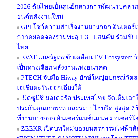
2026 ดันไทยเป็นศูนย์กลางการพัฒนาบุคลา
ยนต์พลังงานใหม่
GPI โชว์ความสำเร็จงานบางกอก อินเตอร์เนชั
กวาดยอดจองรวมทะลุ 1.35 แสนคัน ร่วมขับ
ไทย
EVAT แนะรัฐเร่งขับเคลื่อน EV Ecosystem ร
เป็นทางเลือกพลังงานแห่งอนาคต
PTECH จับมือ Hiway ยักษ์ใหญ่อุปกรณ์วัดลม
เอเชียตะวันออกเฉียงใต้
มิตซูบิชิ มอเตอร์ส ประเทศไทย จัดเต็มเอ
ประกันคุณภาพรถ และระบบไฮบริด สูงสุด 7 ป
ที่งานบางกอก อินเตอร์แนชั่นแนล มอเตอร์โชว์ 
ZEEKR เปิดบทใหม่ของยนตรกรรมไฟฟ้าลักช