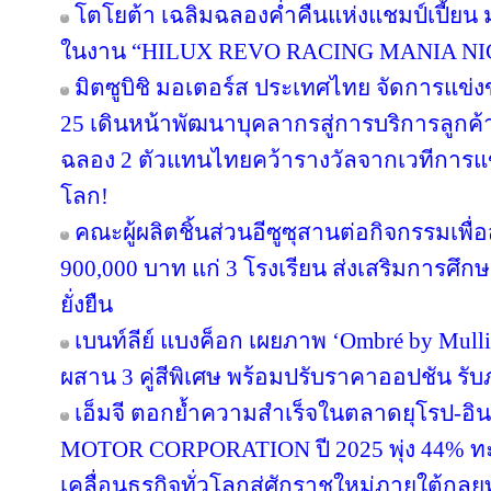
โตโยต้า เฉลิมฉลองค่ำคืนแห่งแชมป์เปี้ยน
ในงาน “HILUX REVO RACING MANIA NI
มิตซูบิชิ มอเตอร์ส ประเทศไทย จัดการแข่งขัน
25 เดินหน้าพัฒนาบุคลากรสู่การบริการลูก
ฉลอง 2 ตัวแทนไทยคว้ารางวัลจากเวทีการแข
โลก!
คณะผู้ผลิตชิ้นส่วนอีซูซุสานต่อกิจกรรมเพื
900,000 บาท แก่ 3 โรงเรียน ส่งเสริมการศึก
ยั่งยืน
เบนท์ลีย์ แบงค็อก เผยภาพ ‘Ombré by Mul
ผสาน 3 คู่สีพิเศษ พร้อมปรับราคาออปชัน รับ
เอ็มจี ตอกย้ำความสำเร็จในตลาดยุโรป-อิ
MOTOR CORPORATION ปี 2025 พุ่ง 44% ทะลุ
เคลื่อนธุรกิจทั่วโลกสู่ศักราชใหม่ภายใต้กล