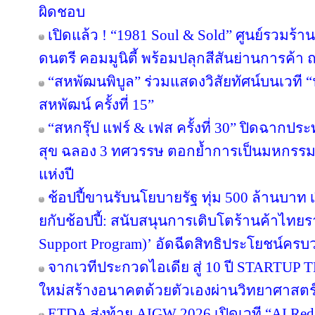
ผิดชอบ
เปิดแล้ว ! “1981 Soul & Sold” ศูนย์รวมร้
ดนตรี คอมมูนิตี้ พร้อมปลุกสีสันย่านการค
“สหพัฒนพิบูล” ร่วมแสดงวิสัยทัศน์บนเวที “น
สหพัฒน์ ครั้งที่ 15”
“สหกรุ๊ป แฟร์ & เฟส ครั้งที่ 30” ปิดฉาก
สุข ฉลอง 3 ทศวรรษ ตอกย้ำการเป็นมหกรรมง
แห่งปี
ช้อปปี้ขานรับนโยบายรัฐ ทุ่ม 500 ล้านบา
ยกับช้อปปี้: สนับสนุนการเติบโตร้านค้าไท
Support Program)’ อัดฉีดสิทธิประโยชน์ครบ
จากเวทีประกวดไอเดีย สู่ 10 ปี STARTUP
ใหม่สร้างอนาคตด้วยตัวเองผ่านวิทยาศาสต
ETDA ส่งท้าย AIGW 2026 เปิดเวที “AI Red