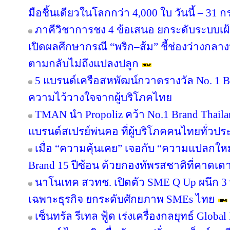
มือชิ้นเดียวในโลกกว่า 4,000 ใบ วันนี้ – 31
ภาคีวิชาการชง 4 ข้อเสนอ ยกระดับระบบเฝ
เปิดผลศึกษากรณี “พริก–ส้ม” ชี้ช่องว่างกลาง
ตามกลับไม่ถึงแปลงปลูก
5 แบรนด์เครือสหพัฒน์กวาดรางวัล No. 1 B
ความไว้วางใจจากผู้บริโภคไทย
TMAN นำ Propoliz คว้า No.1 Brand Thailand
แบรนด์สเปรย์พ่นคอ ที่ผู้บริโภคคนไทยทั่วปร
เมื่อ “ความคุ้นเคย” เจอกับ “ความแปลกให
Brand 15 ปีซ้อน ด้วยกองทัพรสชาติที่คาดเดา
นาโนเทค สวทช. เปิดตัว SME Q Up ผนึก 3
เฉพาะธุรกิจ ยกระดับศักยภาพ SMEs ไทย
เซ็นทรัล รีเทล ฟู้ด เร่งเครื่องกลยุทธ์ Glo