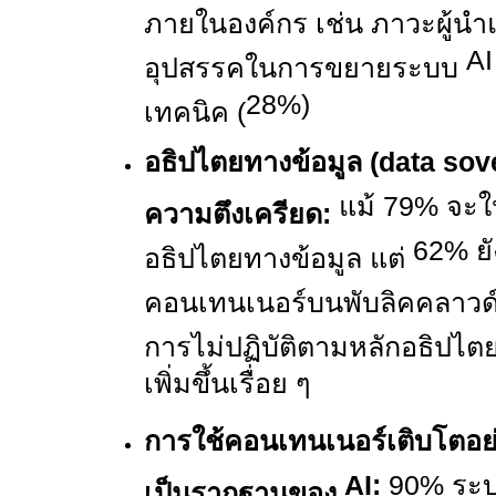
ภายในองค์กร เช่น ภาวะผู้นำ
A
อุปสรรคในการขยายระบบ
28%)
เทคนิค (
อธิปไตยทางข้อมูล (
data sov
แม้
79%
จะใ
ความตึงเครียด:
62%
ย
อธิปไตยทางข้อมูล แต่
คอนเทนเนอร์บนพับลิคคลาวด์ ซ
การไม่ปฏิบัติตามหลักอธิปไต
เพิ่มขึ้นเรื่อย ๆ
การใช้คอนเทนเนอร์เติบโตอย่า
AI:
90%
ระบ
เป็นรากฐานของ