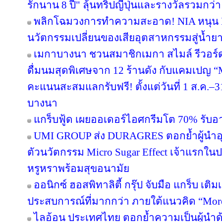
รักนาน 8 ปี" ลุ้นทริปญี่ปุ่นและรางวัลรวมกว่า 
พลิกโฉมวงการทำความสะอาด! NIA หนุน BWC
นวัตกรรมเปลี่ยนของเสียอุตสาหกรรมสู่น้ำยาถ
เมกาบางนา ชวนสมาชิกเมกา สไมล์ รีวอร์ด ส
ดื่มนมสุดพิเศษจาก 12 ร้านดัง กับแคมเปญ
คะแนนสะสมแลกรับฟรี! ตั้งแต่วันที่ 1 ส.ค.–3
บางนา
แกร็บฟู้ด เผยออเดอร์ไอศกรีมโต 70% รับอาน
UMI GROUP ส่ง DURAGRES ตอกย้ำผู้นำอุ
ตัวนวัตกรรม Micro Sugar Effect เจ้าแรก
หรูหราพร้อมสุขอนามัย
ออนิกซ์ ฮอสพิทาลิตี้ กรุ๊ป จับมือ แกร็บ เต
ประสบการณ์ที่มากกว่า ภายใต้แนวคิด “More
ไลอ้อน ประเทศไทย ตอกย้ำความเป็นผู้นำด