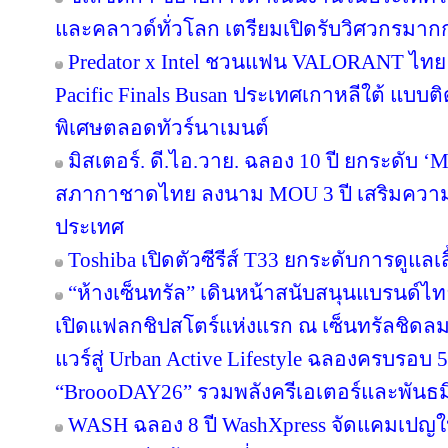
และคลาวด์ทั่วโลก เตรียมเปิดรับวิศวกรมาก
Predator x Intel ชวนแฟน VALORANT ไทย ลุ้
Pacific Finals Busan ประเทศเกาหลีใต้ แบ
พิเศษตลอดทัวร์นาเมนต์
มิสเตอร์. ดี.ไอ.วาย. ฉลอง 10 ปี ยกระดับ ‘M
สภากาชาดไทย ลงนาม MOU 3 ปี เสริมความพร
ประเทศ
Toshiba เปิดตัวซีรีส์ T33 ยกระดับการดูแลเ
“ห้างเซ็นทรัล” เดินหน้าสนับสนุนแบรนด์
เปิดแฟลกชิปสโตร์แห่งแรก ณ เซ็นทรัลชิดลม
แวร์สู่ Urban Active Lifestyle ฉลองครบรอบ
“BroooDAY26” รวมพลังครีเอเตอร์และพันธม
WASH ฉลอง 8 ปี WashXpress จัดแคมเปญใหญ