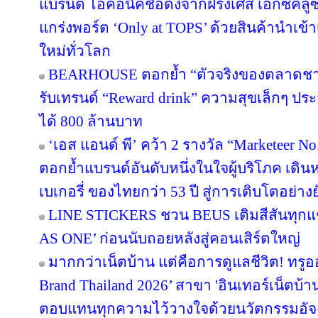
แบรนด์ ไอคอนิคชื่อดังจากฝรั่งเศส เอ็กซ์คลูซ
แกร่งพอร์ต ‘Only at TOPS’ ด้วยสินค้านำเข
ใหม่ทั่วโลก
BEARHOUSE ตอกย้ำ “ตัวจริงของตลาดชานม”
รับเทรนด์ “Reward drink” ความสุขเล็กๆ ประจ
ได้ 800 ล้านบาท
‘เอส แอนด์ พี’ คว้า 2 รางวัล “Marketeer N
ตอกย้ำแบรนด์อันดับหนึ่งในใจผู้บริโภค เด
เบเกอรี่ ของไทยกว่า 53 ปี สู่การเติบโตอย่างยั
LINE STICKERS ชวน BEUS เติมสีสันทุกแ
AS ONE’ ก่อนนับถอยหลังสู่คอนเสิร์ตใหญ่
มากกว่าเน็ตบ้าน แต่คือการดูแลชีวิต! ทรูอ
Brand Thailand 2026’ สาขา 'อินเทอร์เน็ตบ้าน' 
ตอบแทนทุกความไว้วางใจด้วยนวัตกรรมอัจ