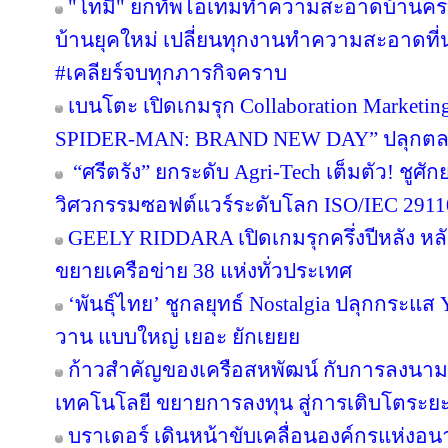
"โทมิ" ยกทัพไอเทมทำความสะอาดบ้านครบว
บ้านยุคใหม่ เปลี่ยนทุกงานทำความสะอาดที่น่า
#เคลียร์จบทุกภารกิจคราบ
เบนโตะ เปิดเกมรุก Collaboration Marketin
SPIDER-MAN: BRAND NEW DAY” ปลุกตลาดข
“ศรีตรัง” ยกระดับ Agri-Tech เต็มตัว! ชู
วิศวกรรมซอฟต์แวร์ระดับโลก ISO/IEC 291
GEELY RIDDARA เปิดเกมรุกครึ่งปีหลัง หล
ขยายเครือข่าย 38 แห่งทั่วประเทศ
‘พันธุ์ไทย’ ชูกลยุทธ์ Nostalgia ปลุกกระแส
วาน แบบใหญ่ เยอะ ยักเยยย
ก้าวสำคัญของเครือสหพัฒน์ กับการลงนาม
เทคโนโลยี ขยายการลงทุน สู่การเติบโตระย
บราเดอร์ เดินหน้าขับเคลื่อนองค์กรแห่งอน