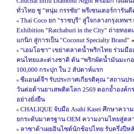
Chuchai Influ Diamond Night พร้อมกางแผ
ทั่วไทย ชู "หนุ่ม กรรชัย" พรีเซนเตอร์การัน
Thai Coco ยก "ราชบุรี" สู่ใจกลางกรุงเทพฯ 
Exhibition "Ratchaburi in the City" ถ่ายท
แกนิก สู่การเป็น "Coconut Specialty Brand"
“เอมโอชา” เขย่าตลาดน้ำพริกไทย ร่วมมือเ
คนไทยและต่างชาติ ดัน “พริกผัดน้ำมันมะ
100,000 กระปุก ใน 2 สัปดาห์แรก
ซีแอนด์จีฯ รับประกาศเกียรติคุณ "สถานปร
วันต่อต้านยาเสพติดโลก 2569 ตอกย้ำองค์กร
อย่างยั่งยืน
CHALIQUE จับมือ Asahi Kasei ศึกษาความเ
ยกระดับมาตรฐาน OEM ความงามไทยสู่ตล
ลาซาด้าเผยอินไซต์นักช้อปไทย รับครึ่งปีหล