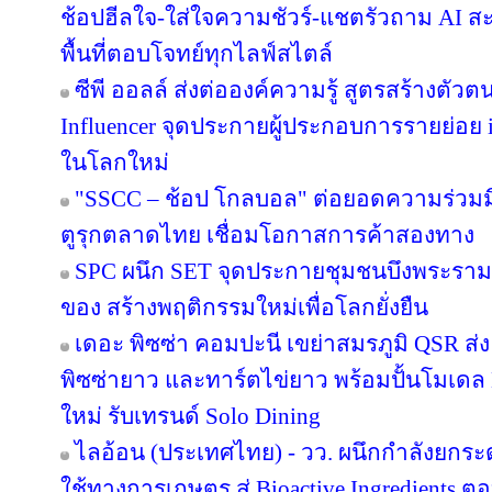
ช้อปฮีลใจ-ใส่ใจความชัวร์-แชตรัวถาม AI
พื้นที่ตอบโจทย์ทุกไลฟ์สไตล์
ซีพี ออลล์ ส่งต่อองค์ความรู้ สูตรสร้างตั
Influencer จุดประกายผู้ประกอบการรายย่อย in
ในโลกใหม่
"SSCC – ช้อป โกลบอล" ต่อยอดความร่วมมื
ตูรุกตลาดไทย เชื่อมโอกาสการค้าสองทาง
SPC ผนึก SET จุดประกายชุมชนบึงพระราม
ของ สร้างพฤติกรรมใหม่เพื่อโลกยั่งยืน
เดอะ พิซซ่า คอมปะนี เขย่าสมรภูมิ QSR ส
พิซซ่ายาว และทาร์ตไข่ยาว พร้อมปั้นโมเดล 
ใหม่ รับเทรนด์ Solo Dining
ไลอ้อน (ประเทศไทย) - วว. ผนึกกำลังยกระ
ใช้ทางการเกษตร สู่ Bioactive Ingredients