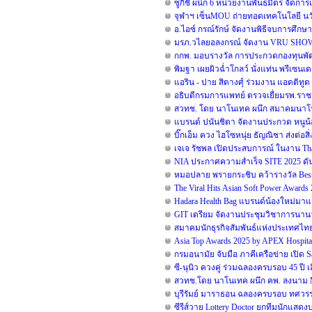
ซูกิชิ ผนึก 6 หน่วยงานพันธมิตร จัดการแ
จุฬาฯ เซ็นMOU ถ่ายทอดเทคโนโลยี นวั
อ.ไอซ์ กรณ์รักษ์ จัดงานพิธีจบการศึกษา 
มรภ.วไลยอลงกรณ์ จัดงาน VRU SHO
กกพ. มอบรางวัล การประกวดกองทุนพัฒน
พิมฐา เผยผิวฉ่ำโกลว์ นั่งแท่น พรีเซนเต
แอริน - ปาย สิตางศุ์ ร่วมงาน แอดติทูด มั
อธิบดีกรมการแพทย์ ตรวจเยื่ยมรพ.ราช
สวทช. โดย นาโนเทค ผนึก สมาคมนาโนฯ เ
แบรนด์ ปนันชิตา จัดงานประกวด หนูน้อย
บิ๊กเอ็ม ควง ไฮโซหนุ่ย ธัญณิชา ส่งต่อส
เจเจ รัชพล เปิดประสบการณ์ ในงาน Thai
NIA ประกาศความสำเร็จ SITE 2025 ดัน
หมอปลาย พรายกระชิบ คว้ารางวัล Best 
The Viral Hits Asian Soft Power Award
Hadara Health Bag แบรนด์น้องใหม่มาแร
GIT เตรียม จัดงานประชุมวิชาการนานาชาต
สมาคมนักธุรกิจสัมพันธ์แห่งประเทศไท
Asia Top Awards 2025 by APEX Hospital
กรมอนามัย จับมือ ภาคีเครือข่าย เปิด 
ซี-นุนิว ควงคู่ ร่วมฉลองครบรอบ 45 ปี เ
สวทช.โดย นาโนเทค ผนึก คพ. ลงนาม MO
บุรีรัมย์ มาราธอน ฉลองครบรอบ ทศวรรษ 
ซีรีส์วาย Lottery Doctor ยกทีมนักแสด