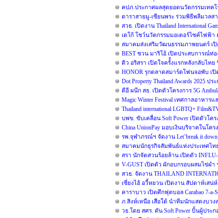
คปภ.ประกาศผลสุดยอดนวัตกรรมเทคโนโล
ดาราสายมู-เซียนพระ ร่วมพิธีพลีมวลสาร
สวธ. เปิดงาน Thailand International G
เดโก้ โชว์นวัตกรรมมอเตอร์ไซค์ไฟฟ้า ยก
สมาคมส่งเสริมวัฒนธรรมภาพยนตร์ เปิ
BEST ชวน มาริโอ้ เปิดประสบการณ์ท่องเ
ดิว อริสรา เปิดใจครั้้งแรกหลังกลับไ
HONOR รุกตลาดสมาร์ตโฟนจอพับ เปิด
Dot Property Thailand Awards 2025 ป
ดีอี ผนึก สธ. เปิดตัวโครงการ 5G Amb
Magic Winter Festival เทศกาลอาหารและด
Thailand international LGBTQ+ Film&TV 
บพข. ขับเคลื่อน Soft Power เปิดตัวโ
China UnionPay มอบเงินบริจาคในโครงกา
รพ.จุฬาภรณ์ฯ จัดงาน Let’break it down ร
สมาคมนักธุรกิจสัมพันธ์แห่งประเทศไทย 
สรา นักจัดสวนร้อยล้าน เปิดตัว INFLU-
V-GUST เปิดตัว ผักอบกรอบผสมไข่ผำ 
สวธ. จัดงาน THAILAND INTERNATI
เซี่ยงไฮ้ อวี้หยวน เปิดงาน สัปดาห์เสน่ห
คาราบาว เปิดศึกฟุตบอล Carabao 7-a
ภ.สิงห์เหนือ เสือใต้ นำทีมนักแสดงบว
วธ.โดย สศร. ดัน Soft Power ปั้นผู้ประ