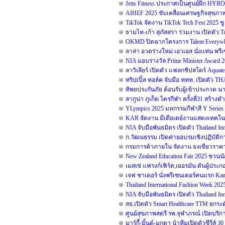
Jetts Fitness ประกาศเป็นศูนย์ฝึก HYR
AIHEF 2025 ขับเคลื่อนเศรษฐกิจสุขภาพ 
TikTok จัดงาน TikTok Tech Fest 2025 ช
ธามไท-เก้า สุภัสสรา ร่วมงาน เปิดตัว T
OKMD ปิดฉากโครงการ Talent Everywhe
ลาล่า อวดร่างใหม่ เอวเอส นั่งแท่น พ
NIA มอบรางวัล Prime Minister Award 
ลาวิเลียร์ เปิดตัว แฟลกชิปสโตร์ Aquat
ทริปเปิ้ล ทอล์ค จับมือ ททท. เปิดตัว
ทิพยประกันภัย ต้อนรับผู้เข้าประกวด น
ลากูน่า ภูเก็ต ไตรกีฬา ครั้งที่31 สร้า
YLympics 2025 มหกรรมกีฬาสี Y Series ด
KAR จัดงาน มีเดียเดย์งานแสดงเทคโนโ
NIA จับมือพันธมิตร เปิดตัว Thailand 
ก.วัฒนธรรม เปิดค่ายอบรมเชิงปฏิบัติก
กรมการค้าภายใน จัดงาน ธงเขียวราคาป
New Zealand Education Fair 2025 ชวน
เมสเซ่ แฟรงก์เฟิร์ต,เยอรมัน ดันผู้ปร
เจฟ ชาเตอร์ นั่งพรีเซนเตอร์คนแรก Kam
Thailand International Fashion Week 20
NIA จับมือพันธมิตร เปิดตัว Thailand 
สธ.เปิดตัว Smart Healthcare TTM ยก
ศูนย์สุขภาพสตรี รพ.จุฬาภรณ์ เปิดบริกา
มาร์กี้-มิ้นต์-มุกดา นำทีมเปิดตัวซีรีส์ 3