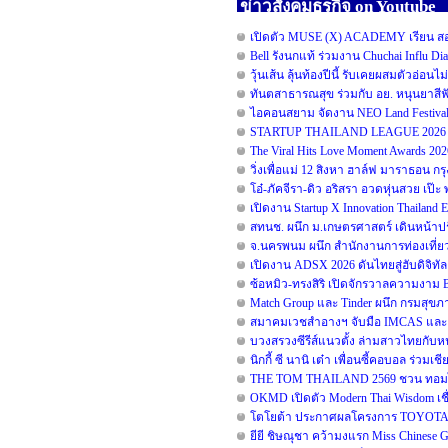
ข่าวสังคมธุรกิจ on Youtube
เปิดตัว MUSE (X) ACADEMY เรียน สอน 
Bell รังนกแท้ ร่วมงาน Chuchai Influ D
วุ้นเส้น ลุ้นท้องปีนี้ รับเคยผสมตัวอ่อนไ
ทันตสาธารณสุข ร่วมกับ อย. หนุนยาสีฟัน
ไอคอนสยาม จัดงาน NEO Land Festival 
STARTUP THAILAND LEAGUE 2026 รอ
The Viral Hits Love Moment Awards 20
วิ่งเพื่อแม่ 12 สิงหา ฮาล์ฟ มาราธอน ก
โอ๋-ภัคจีรา-ดิว อริสรา อวดหุ่นสวย เ
เปิดงาน Startup X Innovation Thailand
สทนช. ผนึก ม.เกษตรศาสตร์ เดินหน้าปร
จ.นครพนม ผนึก สำนักงานการท่องเที่ยว
เปิดงาน ADSX 2026 ดันไทยสู่ฮับดิจิทัลคอ
ซ้อหมิว-ทรงสิริ เปิดจักรวาลความงาม
Match Group และ Tinder ผนึก กรมสุข
สมาคมเวชสำอางฯ จับมือ IMCAS และ B
บวงสรวงซีรีส์แนวตั้ง ล่ามสาวไทยกับห
นิกกี้ ซี นานิ เต๋า เพื่อนซี้คอบอล ร่วมเ
THE TOM THAILAND 2569 ชวน ทอมไทย 
OKMD เปิดตัว Modern Thai Wisdom เชื่
โตโยต้า ประกาศผลโครงการ TOYOTA Dr
ยียี ชิษณุชา คว้ามงแรก Miss Chinese 