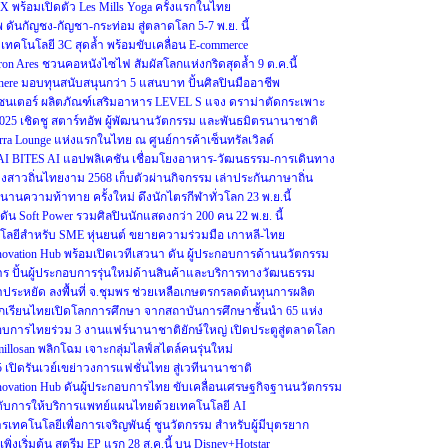
OX พร้อมเปิดตัว Les Mills Yoga ครั้งแรกในไทย
ดันกัญชง-กัญชา-กระท่อม สู่ตลาดโลก 5-7 พ.ย. นี้
ู เทคโนโลยี 3C สุดล้ำ พร้อมขับเคลื่อน E-commerce
ron Ares ชวนคอหนังไซไฟ สัมผัสโลกแห่งกริดสุดล้ำ 9 ต.ค.นี้
re มอบทุนสนับสนุนกว่า 5 แสนบาท ปั้นศิลปินมืออาชีพ
รีเซนเตอร์ ผลิตภัณฑ์เสริมอาหาร LEVEL S แจง ดราม่าตัดกระเพาะ
2025 เชิดชู สตาร์ทอัพ ผู้พัฒนานวัตกรรม และพันธมิตรนานาชาติ
erra Lounge แห่งแรกในไทย ณ ศูนย์การค้าเซ็นทรัลเวิลด์
 THAI BITES AI แอปพลิเคชัน เชื่อมโยงอาหาร-วัฒนธรรม-การเดินทาง
างสาวถิ่นไทยงาม 2568 เก็บตัวผ่านกิจกรรม เล่าประกันภาษาถิ่น
งตำนานความท้าทาย ครั้งใหม่ ดึงนักไตรกีฬาทั่วโลก 23 พ.ย.นี้
ัน Soft Power รวมศิลปินนักแสดงกว่า 200 คน 22 พ.ย. นี้
ลยีสำหรับ SME หุ่นยนต์ ขยายความร่วมมือ เกาหลี-ไทย
Innovation Hub พร้อมเปิดเวทีเสวนา ดัน ผู้ประกอบการด้านนวัตกรรม
าร ปั้นผู้ประกอบการรุ่นใหม่ด้านสินค้าและบริการทางวัฒนธรรม
ระหยัด ลงพื้นที่ จ.ชุมพร ช่วยเหลือเกษตรกรลดต้นทุนการผลิต
นักเรียนไทยเปิดโลกการศึกษา จากสถาบันการศึกษาชั้นนำ 65 แห่ง
ะกอบการไทยร่วม 3 งานแฟร์นานาชาติยักษ์ใหญ่ เปิดประตูสู่ตลาดโลก
illosan พลิกโฉม เจาะกลุ่มไลฟ์สไตล์คนรุ่นใหม่
25 เปิดรันเวย์เขย่าวงการแฟชั่นไทย สู่เวทีนานาชาติ
Innovation Hub ดันผู้ประกอบการไทย ขับเคลื่อนเศรษฐกิจฐานนวัตกรรม
ระดับการให้บริการแพทย์แผนไทยด้วยเทคโนโลยี AI
รเทคโนโลยีเพื่อการเจริญพันธุ์ ชูนวัตกรรม สำหรับผู้มีบุตรยาก
0 เพิ่งเริ่มต้น สตรีม EP แรก 28 ส.ค.นี้ บน Disney+Hotstar