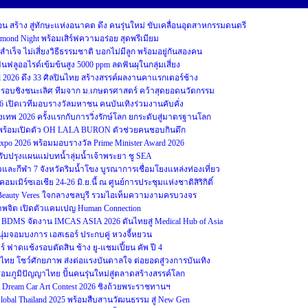
สร้าง สู่ทักษะแห่งอนาคต ดึง คนรุ่นใหม่ ขับเคลื่อนอุตสาหกรรมดนตรี
iamond Night พร้อมเสิร์ฟความอร่อย สุดพรีเมียม
ม่สำเร็จ ไม่เสี่ยงวิธีธรรมชาติ บอกไม่มีลูก พร้อมอยู่กันสองคน
ฟลูออไรด์เข้มข้นสูง 5000 ppm ลดฟันผุในกลุ่มเสี่ยง
2026 ดึง 33 ศิลปินไทย สร้างสรรค์ผลงานคาแรกเตอร์ช้าง
บชิงชนะเลิศ ทีมจาก ม.เกษตรศาสตร์ คว้าสุดยอดนวัตกรรม
26 เปิดเวทีมอบรางวัลมหาชน คนบันเทิงร่วมงานคับคั่ง
รุงเทพ 2026 ครั้งแรกกับการวิ่งรักษ์โลก ยกระดับสู่มาตรฐานโลก
ป๊ะ พร้อมเปิดตัว OH LALA BURON ตัวช่วยคนชอบกินดึก
 Expo 2026 พร้อมมอบรางวัล Prime Minister Award 2026
ับปรุงแผนแม่บทน้ำลุ่มน้ำเจ้าพระยา ชู SEA
และกีฬา 7 จังหวัดริมน้ำโขง บูรณาการเชื่อมโยงแหล่งท่องเที่ยว
มเมิร์ซเอเชีย 24-26 มิ.ย.นี้ ณ ศูนย์การประชุมแห่งชาติสิริกิติ์
 Beauty Veres ใจกลางชลบุรี รวมไอเท็มความงามครบวงจร
ภาพจิต เปิดตัวแคมเปญ Human Connection
DMS จัดงาน IMCAS ASIA 2026 ดันไทยสู่ Medical Hub of Asia
นุ่มจอมบงการ เอสเธอร์ ประกบคู่ หวงจี้หยวน
ชียร์ ฟาดแช้งรอบตัดสิน ช้าง ยู-แชมเปี้ยน คัพ ปี 4
โชว์ศักยภาพ ส่งต่อแรงบันดาลใจ ต่อยอดสู่วงการบันเทิง
อมภูมิปัญญาไทย ปั้นคนรุ่นใหม่สู่ตลาดสร้างสรรค์โลก
eam Car Art Contest 2026 ชิงถ้วยพระราชทานฯ
Global Thailand 2025 พร้อมสืบสานวัฒนธรรม สู่ New Gen