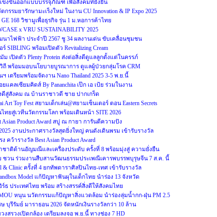
ข่งขันออกแบบบรรจุภัณฑ์ เพื่อสังคมที่ยั่งยืน
ตกรรมยารักษามะเร็งใหม่ ในงาน CU Innovation & IP Expo 2025
GE 168 วิชามูเพื่อธุรกิจ รุ่น 1 ม.หอการค้าไทย
WCASE x VRU SUSTAINABILITY 2025
าไฟฟ้า ประจำปี 2567 ชู 34 ผลงานเด่น ขับเคลื่อนชุมชน
อร์ SIBLING พร้อมเปิดตัว Revitalizing Cream
ม เปิดตัว Plenty Protein ส่งต่อสิ่งดีดูแลลูกตั้งแต่ในครรภ์
วิถี พร้อมมอบนโยบายบูรณาการ ดูแลผู้ป่วยกลุ่มโรค CRM
ตรียมพร้อมจัดงาน Nano Thailand 2025 3-5 พ.ย.นี้
แคลเซียมคิดส์ By Pananchita เป๊ก เอ เป้ย ร่วมในงาน
ิ่งดีสู่สังคม ณ บ้านราชาวดี ชาย ปากเกร็ด
 Art Toy Fest สยามเด็กเล่น@สยามเซ็นเตอร์ ตอน Eastern Secrets
ไทยสู่เวทีนวัตกรรมโลก พร้อมเดินหน้า SITE 2026
Asian Product Award สบู่ ณ กายา การันตีความปัง
s 2025 งานประกาศรางวัลสุดยิ่งใหญ่ คนดังเดินพรม เข้ารับรางวัล
ง คว้ารางวัล Best Asian Product Award
ิด้านอัญมณีและเครื่องประดับ ครั้งที่ 8 พร้อมมุ่งสู่ ความยั่งยืน
ย ชวน ร่วมงานสืบสานวัฒนธรรมประเพณีเคารพบรรพบุรุษจีน 7 ส.ค. นี้
 & Clinic ครั้งที่ 4 ยกทัพดาราศิลปินไทย-เทศ เข้ารับรางวัล
Sandbox Model แก้ปัญหาฟันผุในเด็กไทย นำร่อง 13 จังหวัด
อิร์ธ ประเทศไทย พร้อม สร้างสรรค์สิ่งดีให้สังคมไทย
U หนุน นวัตกรรมแก้ปัญหาสิ่งแวดล้อม นำร่องลุ่มน้ำกก-ฝุ่น PM 2.5
บุรีรัมย์ มาราธอน 2026 จัดหนักเงินรางวัลกว่า 10 ล้าน
งบวงสรวงเปิดกล้อง เตรียมลงจอ พ.ย.นี้ ทางช่อง 7 HD