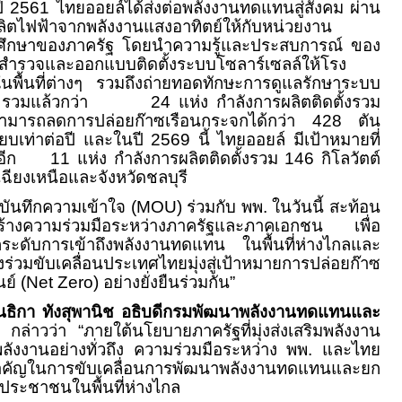
ปี
2561
ไทยออยล์ได้ส่งต่อพลังงานทดแทนสู่สังคม ผ่าน
ลิตไฟฟ้าจากพลังงานแสงอาทิตย์ให้กับหน่วยงาน
ึกษาของภาครัฐ โดยนำความรู้และประสบการณ์ ของ
สำรวจและออกแบบติดตั้งระบบโซลาร์เซลล์ให้โรง
พื้นที่ต่างๆ รวมถึงถ่ายทอดทักษะการดูแลรักษาระบบ
่ รวมแล้วกว่า
24
แห่ง กำลังการผลิตติดตั้งรวม
ามารถลดการปล่อยก๊าซเรือนกระจกได้กว่า
428
ตัน
ยบเท่าต่อปี และในปี
2569
นี้ ไทยออยล์ มีเป้าหมายที่
มอีก
11
แห่ง กำลังการผลิตติดตั้งรวม
146
กิโลวัตต์
ฉียงเหนือและจังหวัดชลบุรี
ันทึกความเข้าใจ (
MOU
) ร่วมกับ พพ. ในวันนี้ สะท้อน
ร้างความร่วมมือระหว่างภาครัฐและภาคเอกชน เพื่อ
ะดับการเข้าถึงพลังงานทดแทน ในพื้นที่ห่างไกลและ
วมขับเคลื่อนประเทศไทยมุ่งสู่เป้าหมายการปล่อยก๊าซ
ย์ (
Net Zero)
อย่างยั่งยืนร่วมกัน
”
นธิกา ทังสุพานิช อธิบดีกรมพัฒนาพลังงานทดแทนและ
กล่าวว่า “ภายใต้นโยบายภาครัฐที่มุ่งส่งเสริมพลังงาน
ลังงานอย่างทั่วถึง ความร่วมมือระหว่าง พพ. และไทย
ำคัญในการขับเคลื่อนการพัฒนาพลังงานทดแทนและยก
ประชาชนในพื้นที่ห่างไกล