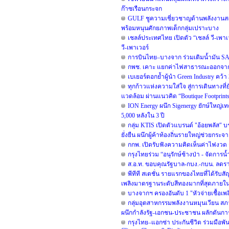
ก๊าซเรือนกระจก
GULF ชูความเชี่ยวชาญด้านพลังงานสะอา
พร้อมหนุนศักยภาพเด็กกลุ่มเปราะบาง
เชลล์ประเทศไทย เปิดตัว “เชลล์ วี-เพา
วี-เพาเวอร์
การบินไทย–บางจาก ร่วมเติมน้ำมัน SA
กพช. เคาะ แยกค่าไฟสาธารณะออกจากบ
เบเยอร์ตอกย้ำผู้นำ Green Industry คว้า
ทุกก้าวแห่งความใส่ใจ สู่การเดินทางที่
แวดล้อม ผ่านแนวคิด “Boutique Footprint
ION Energy ผนึก Sigenergy ยักษ์ใหญ่เ
5,000 หลังใน 3 ปี
กลุ่ม KTIS เปิดตัวแบรนด์ "อ้อยพลัส" 
ยั่งยืน ผนึกผู้ค้าท้องถิ่นรายใหญ่ช่วยกระจ
กกพ. เปิดรับฟังความคิดเห็นค่าไฟงวด ก
กรุงไทยร่วม “อนุรักษ์ช้างป่า - จัดการน
ส.อ.ท. ขอบคุณรัฐบาล-กบง.-กบน. ลดราค
พีทีที สเตชั่น รายแรกของไทยที่ได้รับสั
เพลิงมาตรฐานระดับสีทองมากที่สุดภายในป
บางจากฯ ครองอันดับ 1 "หัวจ่ายเชื้อเพ
กลุ่มอุตสาหกรรมพลังงานหมุนเวียน สภ
ผนึกกำลังรัฐ-เอกชน-ประชาชน ผลักดันก
กรุงไทย–แอกซ่า ประกันชีวิต ร่วมมือพ