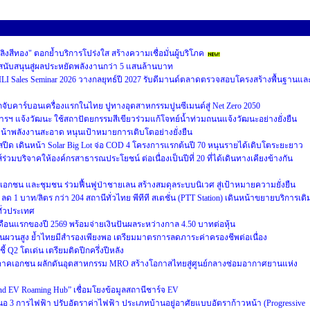
พลิงสีทอง" ตอกย้ำบริการโปร่งใส สร้างความเชื่อมั่นผู้บริโภค
ุนสนับสนุนสู่ผลประหยัดพลังงานกว่า 5 แสนล้านบาท
LI Sales Seminar 2026 วางกลยุทธ์ปี 2027 รับดีมานด์ตลาดตรวจสอบโครงสร้างพื้นฐานแล
ับคาร์บอนเครื่องแรกในไทย ปูทางอุตสาหกรรมปูนซีเมนต์สู่ Net Zero 2050
รฯ แจ้งวัฒนะ ใช้สถาปัตยกรรมสีเขียวร่วมแก้โจทย์น้ำท่วมถนนแจ้งวัฒนะอย่างยั่งยืน
้าพลังงานสะอาด หนุนเป้าหมายการเติบโตอย่างยั่งยืน
มสปีด เดินหน้า Solar Big Lot จ่อ COD 4 โครงการแรกต้นปี 70 หนุนรายได้เติบโตระยะยาว
บริจาคให้องค์กรสาธารณประโยชน์ ต่อเนื่องเป็นปีที่ 20 ที่ได้เดินทางเคียงข้างกัน
เอกชน และชุมชน ร่วมฟื้นฟูป่าชายเลน สร้างสมดุลระบบนิเวศ สู่เป้าหมายความยั่งยืน
e) ลด 1 บาท/ลิตร กว่า 204 สถานีทั่วไทย พีทีที สเตชั่น (PTT Station) เดินหน้าขยายบริการเติ
ทั่วประเทศ
ือนแรกของปี 2569 พร้อมจ่ายเงินปันผลระหว่างกาล 4.50 บาทต่อหุ้น
ี่ผันผวนสูง ย้ำไทยมีสำรองเพียงพอ เตรียมมาตรการลดภาระค่าครองชีพต่อเนื่อง
ี้ Q2 โตเด่น เตรียมติดปีกครึ่งปีหลัง
ภาคเอกชน ผลักดันอุตสาหกรรม MRO สร้างโอกาสไทยสู่ศูนย์กลางซ่อมอากาศยานแห่ง
land EV Roaming Hub” เชื่อมโยงข้อมูลสถานีชาร์จ EV
สนอ 3 การไฟฟ้า ปรับอัตราค่าไฟฟ้า ประเภทบ้านอยู่อาศัยแบบอัตราก้าวหน้า (Progressive