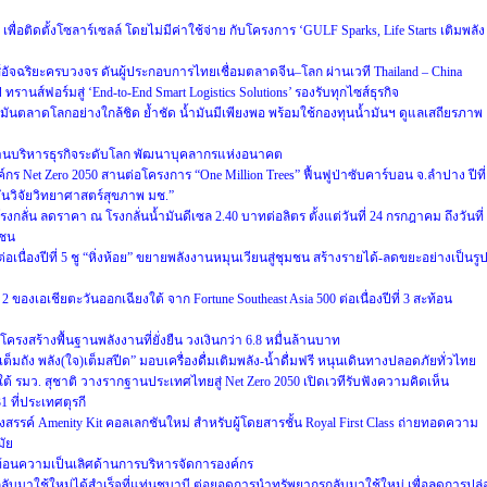
ื่อติดตั้งโซลาร์เซลล์ โดยไม่มีค่าใช้จ่าย กับโครงการ ‘GULF Sparks, Life Starts เติมพลัง
์อัจฉริยะครบวงจร ดันผู้ประกอบการไทยเชื่อมตลาดจีน–โลก ผ่านเวที Thailand – China
รานส์ฟอร์มสู่ ‘End-to-End Smart Logistics Solutions’ รองรับทุกไซส์ธุรกิจ
นตลาดโลกอย่างใกล้ชิด ย้ำชัด น้ำมันมีเพียงพอ พร้อมใช้กองทุนน้ำมันฯ ดูแลเสถียรภาพ
้านบริหารธุรกิจระดับโลก พัฒนาบุคลากรแห่งอนาคต
งค์กร Net Zero 2050 สานต่อโครงการ “One Million Trees” ฟื้นฟูป่าซับคาร์บอน จ.ลำปาง ปีที่
บันวิจัยวิทยาศาสตร์สุขภาพ มช.”
ลั่น ลดราคา ณ โรงกลั่นน้ำมันดีเซล 2.40 บาทต่อลิตร ตั้งแต่วันที่ 24 กรกฎาคม ถึงวันที่
าชน
เนื่องปีที่ 5 ชู “หิ่งห้อย” ขยายพลังงานหมุนเวียนสู่ชุมชน สร้างรายได้-ลดขยะอย่างเป็นรู
ของเอเชียตะวันออกเฉียงใต้ จาก Fortune Southeast Asia 500 ต่อเนื่องปีที่ 3 สะท้อน
รงสร้างพื้นฐานพลังงานที่ยั่งยืน วงเงินกว่า 6.8 หมื่นล้านบาท
เต็มถัง พลัง(ใจ)เต็มสปีด” มอบเครื่องดื่มเติมพลัง-น้ำดื่มฟรี หนุนเดินทางปลอดภัยทั่วไทย
 รมว. สุชาติ วางรากฐานประเทศไทยสู่ Net Zero 2050 เปิดเวทีรับฟังความคิดเห็น
ที่ประเทศตุรกี
รรค์ Amenity Kit คอลเลกชันใหม่ สำหรับผู้โดยสารชั้น Royal First Class ถ่ายทอดความ
ัย
ท้อนความเป็นเลิศด้านการบริหารจัดการองค์กร
ับมาใช้ใหม่ได้สำเร็จที่แท่นชบาบี ต่อยอดการนำทรัพยากรกลับมาใช้ใหม่ เพื่อลดการปล่