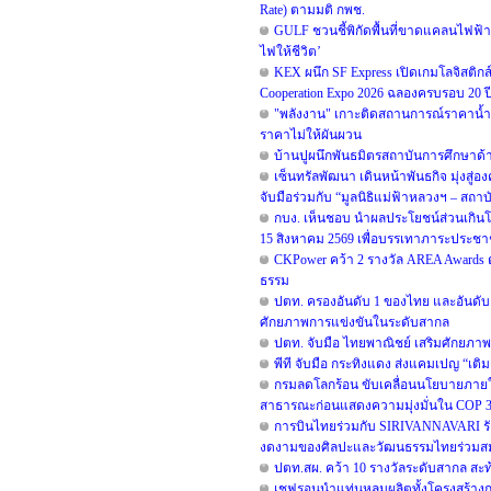
Rate) ตามมติ กพช.
GULF ชวนชี้พิกัดพื้นที่ขาดแคลนไฟฟ้า เพ
ไฟให้ชีวิต’
KEX ผนึก SF Express เปิดเกมโลจิสติกส
Cooperation Expo 2026 ฉลองครบรอบ 20 ปี ท
"พลังงาน" เกาะติดสถานการณ์ราคาน้ำมั
ราคาไม่ให้ผันผวน
บ้านปูผนึกพันธมิตรสถาบันการศึกษาด
เซ็นทรัลพัฒนา เดินหน้าพันธกิจ มุ่งสู่อ
จับมือร่วมกับ “มูลนิธิแม่ฟ้าหลวงฯ – สถา
กบง. เห็นชอบ นำผลประโยชน์ส่วนเกินโรงก
15 สิงหาคม 2569 เพื่อบรรเทาภาระประช
CKPower คว้า 2 รางวัล AREA Awards ต่อ
ธรรม
ปตท. ครองอันดับ 1 ของไทย และอันดับ 2 
ศักยภาพการแข่งขันในระดับสากล
ปตท. จับมือ ไทยพาณิชย์ เสริมศักยภาพโค
พีที จับมือ กระทิงแดง ส่งแคมเปญ “เติม
กรมลดโลกร้อน ขับเคลื่อนนโยบายภายใต้
สาธารณะก่อนแสดงความมุ่งมั่นใน COP 31 
การบินไทยร่วมกับ SIRIVANNAVARI รังส
งดงามของศิลปะและวัฒนธรรมไทยร่วมสม
ปตท.สผ. คว้า 10 รางวัลระดับสากล สะ
เชฟรอนนำแท่นหลุมผลิตทั้งโครงสร้างกล