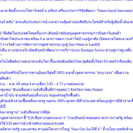
ด ติดตั้งระบบโซลาร์เซลล์ ม.มหิดล เสริมแกร่งการวิจัยพัฒนา ‘Nature-based Innovation
เวอร์ คลับ” ยกระดับประสบการณ์ และความคุ้มค่ามอบสิทธิประโยชน์สำหรับผู้เติมน้ำมันเช
F ที่ผลิตในประเทศไทยครั้งแรก เดินหน้าสนับสนุนอุตสาหกรรมการบินคาร์บอนต่ำ
ิลค่าไฟประชาชน พร้อม 6 มาตรการลดภาระค่าไฟบ้านอยู่อาศัย เปิดตลาดไฟสะอาดเสร
 3 รางวัลด้านการจัดการกากอุตสาหกรรม มุ่งสู่ Zero Waste to Landfill
ยั่งยืน บางกอกแอร์เวย์สเดินหน้าพัฒนาการบริการแบบ Boutique Service ควบคู่การดูแลสิ่ง
s”
ทคโนโลยีพลังงานสะอาดระดับโลก ขึ้นแท่นพันธมิตรไทย ลุยติดตั้งโซลาร์ภาคครัวเรือนเพิ่ม
บรรจุภัณฑ์รักษ์โลกจากชานอ้อยบริสุทธิ์ 100% ตอกย้ำอุตสาหกรรม “ครบวงจร” เพื่อความ
ายสินค้า
.ย. – ธ.ค. 69 เสนอ 4 ทางเลือก 3.95 – 4.73 บาทต่อหน่วย
้ำชุมชน” ขับเคลื่อนความยั่งยืนพื้นที่ป่ารอยต่อ 5 จังหวัดภาคตะวันออก
าน้ำมัน ช่วยลดต้นทุนทั้งระบบ หนุนเศรษฐกิจฟื้นตัว
ญลักษณ์หัวจ่ายเชื้อเพลิงมาตรฐานครบ 100% ทุกสถานีทั่วประเทศ พร้อมมุ่งสู่การมีหัวจ่ายเชื
ีนี้
ลิงมาตรฐาน" ระดับสีทองมากที่สุด
าอุตสาหกรรมฯ ชี้ “E20 คือทางรอดระยะยาว” ร่วมเดินหน้าต่อยอดมาตรการภาครัฐ พร้อม
ารใช้ E20 ลดการนำเข้าพลังงานของประเทศ
ันธมิตรภาครัฐ และเอกชน สานต่อโครงการใหญ่ “Save Our Sea ปีที่ 4 ” ย้ำนโยบายหลักด้าน