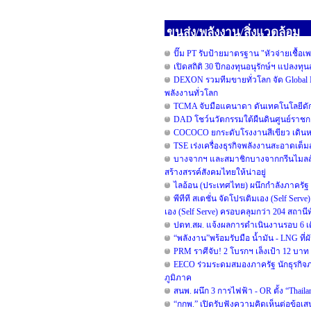
ขนส่ง/พลังงาน/สิ่งแวดล้อม
ปั๊ม PT รับป้ายมาตรฐาน "หัวจ่ายเชื้อเ
เปิดสถิติ 30 ปีกองทุนอนุรักษ์ฯ แปลงท
DEXON รวมทีมขายทั่วโลก จัด Global I
พลังงานทั่วโลก
TCMA จับมือแคนาดา ดันเทคโนโลยีดักจ
DAD โชว์นวัตกรรมใต้ผืนดินศูนย์ราชกา
COCOCO ยกระดับโรงงานสีเขียว เดินหน
TSE เร่งเครื่องธุรกิจพลังงานสะอาดเต็
บางจากฯ และสมาชิกบางจากกรีนไมลส์ร่วม
สร้างสรรค์สังคมไทยให้น่าอยู่
ไลอ้อน (ประเทศไทย) ผนึกกำลังภาครัฐ 
พีทีที สเตชั่น จัดโปรเติมเอง (Self Serv
เอง (Self Serve) ครอบคลุมกว่า 204 สถานี
ปตท.สผ. แจ้งผลการดำเนินงานรอบ 6 เด
“พลังงาน”พร้อมรับมือ น้ำมัน - LNG ท
PRM ราศีจับ! 2 โบรกฯ เล็งเป้า 12 บาท ช
EECO ร่วมระดมสมองภาครัฐ นักธุรกิจ
ภูมิภาค
สนพ. ผนึก 3 การไฟฟ้า - OR ตั้ง “Thai
“กกพ.” เปิดรับฟังความคิดเห็นต่อข้อเ