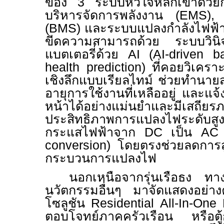
ของ
3
ระบบหัวใจหลักเข้าด้วย
บริหารจัดการพลังงาน (
EMS)
(
BMS)
และระบบแปลงกำลังไฟฟ้า
ขีดความสามารถด้วย ระบบวินิ
แบตเตอรี่ด้วย
AI (AI-driven b
health prediction)
ที่คอยวิเคร
เชิงลึกแบบเรียลไทม์ ช่วยทำนา
อายุการใช้งานที่เหลืออยู่ และแจ
หน้าได้อย่างแม่นยำและมี
ประสิทธิภาพการแปลงไฟระดับสู
กระแสไฟฟ้าจาก
DC
เป็น
AC 
conversion)
โดยตรงช่วยลดการส
กระบวนการแปลงไฟ
นอกเหนือจากรุ่นเรือธง 
นวัตกรรมอื่นๆ มาจัดแสดงอย่าง
โซลูชัน
Residential All-In-On
ตอบโจทย์ภาคครัวเรือน หรือตู