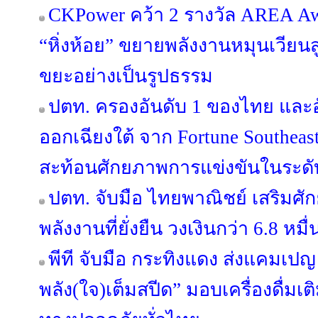
CKPower คว้า 2 รางวัล AREA Award
“หิ่งห้อย” ขยายพลังงานหมุนเวียนส
ขยะอย่างเป็นรูปธรรม
ปตท. ครองอันดับ 1 ของไทย และอ
ออกเฉียงใต้ จาก Fortune Southeast A
สะท้อนศักยภาพการแข่งขันในระด
ปตท. จับมือ ไทยพาณิชย์ เสริมศั
พลังงานที่ยั่งยืน วงเงินกว่า 6.8 หม
พีที จับมือ กระทิงแดง ส่งแคมเปญ 
พลัง(ใจ)เต็มสปีด” มอบเครื่องดื่มเติ