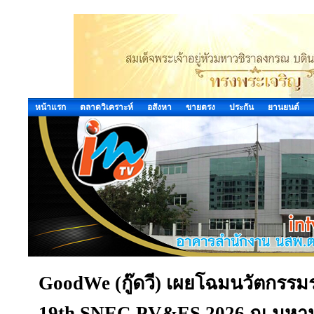
หน้าแรก
ตลาดวิเคราะห์
อสังหา
ขายตรง
ประกัน
ยานยนต์
GoodWe (กู๊ดวี) เผยโฉมนวัตกรร
19th SNEC PV&ES 2026 ณ มหานค