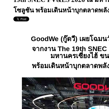
โซลูชัน พร้อมเดินหน้าบุกตลาดพลั
GoodWe (
กู๊ดวี) เผยโฉม
จากงาน
The 19th SNEC
มหานครเซี่ยงไฮ้ ขน
พร้อมเดินหน้าบุกตลาดพลั