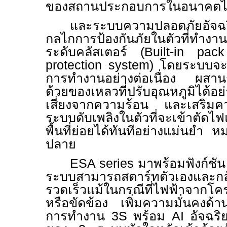
ของสถานประกอบการในอนาคตได้อ
และระบบความปลอดภัยอัจฉร
กลไกการป้องกันภัยในตัวที่ทำงาน
ระดับคลัสเตอร์ (
Built-in pac
protection system)
โดยระบบจะ
การทำงานอย่างต่อเนื่อง ผสา
ด้วยของเหลวที่ปรับอุณหภูมิได้อ
เสี่ยงจากความร้อน และเสริมคว
ระบบดับเพลิงในตัวที่จะเข้าตัดไฟ
พื้นที่ย่อยได้ทันทีอย่างแม่นยำ 
ปลาย
ESA series
มาพร้อมฟังก์ชั
ระบบสามารถสตาร์ทตัวเองและกลั
รวดเร็วแม้ในกรณีที่ไฟฟ้าจากโค
หรือขัดข้อง เพิ่มความมั่นคงด้
การทำงาน
3S
พร้อม
AI
อัจฉริ