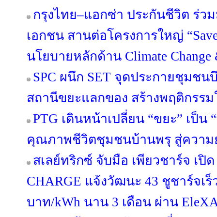
กรุงไทย–แอกซ่า ประกันชีวิต ร่ว
เอกชน สานต่อโครงการใหญ่ “Save Ou
นโยบายหลักด้าน Climate Change &
SPC ผนึก SET จุดประกายชุมชนบึ
สถานีขยะแลกของ สร้างพฤติกรรมใหม
PTG เดินหน้าเปลี่ยน “ขยะ” เป็น 
คุณภาพชีวิตชุมชนบ้านพรุ สู่ความยั
สเลย์ทริกซ์ จับมือ เพียวชาร์จ เป
CHARGE แจ้งวัฒนะ 43 ชูชาร์จเร็
บาท/kWh นาน 3 เดือน ผ่าน EleX