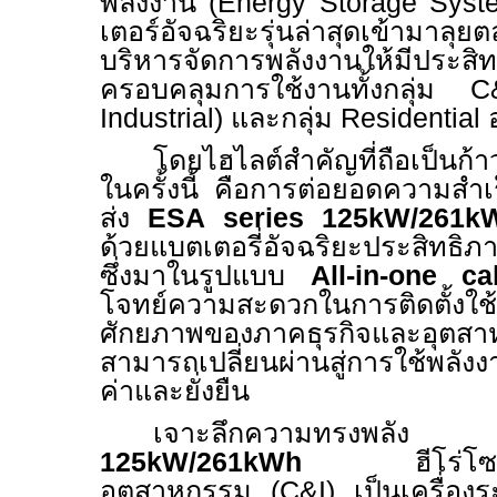
พลังงาน (
Energy Storage Sys
เตอร์อัจฉริยะรุ่นล่าสุดเข้ามาลุย
บริหารจัดการพลังงานให้มีประสิ
ครอบคลุมการใช้งานทั้งกลุ่ม
C
Industrial)
และกลุ่ม
Residential
โดยไฮไลต์สำคัญที่ถือเป็นก้
ในครั้งนี้ คือการต่อยอดความสำ
ส่ง
ESA series 125kW/261k
ด้วยแบตเตอรี่อัจฉริยะประสิทธ
ซึ่งมาในรูปแบบ
All-in-one ca
โจทย์ความสะดวกในการติดตั้งใช
ศักยภาพของภาคธุรกิจและอุต
สามารถเปลี่ยนผ่านสู่การใช้พลังง
ค่าและยั่งยืน
เจาะลึกความทรงพล
125kW/261kWh
ฮีโร่โ
อุตสาหกรรม (
C&I)
เป็นเครื่อง