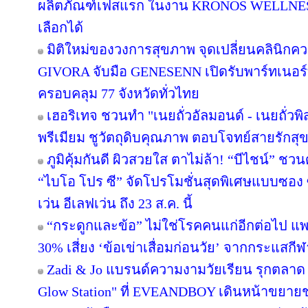
ผลิตภัณฑ์เฟสแรก ในงาน KRONOS WELLNESS 
เลือกได้
มิติใหม่ของวงการสุขภาพ จุดเปลี่ยนคลินิกควา
GIVORA จับมือ GENESENN เปิดรับพาร์ทเนอร์ทั่
ครอบคลุม 77 จังหวัดทั่วไทย
เฮอริเทจ ชวนทำ "เนยถั่วอัลมอนด์ - เนยถั่วพ
พรีเมียม ชูวัตถุดิบคุณภาพ ตอบโจทย์สายรักส
ภูมิคุ้มกันดี ผิวสวยใส ตาไม่ล้า! “บีไชน์” 
“ไบโอ โปร ซี” จัดโปรโมชั่นสุดพิเศษแบบซอง ซื้
เว่น อีเลฟเว่น ถึง 23 ส.ค. นี้
“กระดูกและข้อ” ไม่ใช่โรคคนแก่อีกต่อไป แพทย
30% เสี่ยง ‘ข้อเข่าเสื่อมก่อนวัย’ จากกระแสกีฬ
Zadi & Jo แบรนด์ความงามวัยเรียน รุกตลาด T
Glow Station" ที่ EVEANDBOY เดินหน้าขยาย