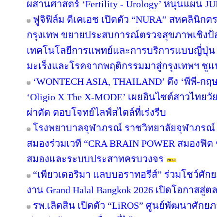
ผสานศาสตร์ ‘Fertility - Urology’ หนุนแผน 
ฟูจิฟิล์ม ดีเคเอช เปิดตัว “NURA” สหคลินิ
กรุงเทพ ขยายประสบการณ์ตรวจสุขภาพเชิงป้อง
เทคโนโลยีการแพทย์และการบริการแบบญี่ปุ
มะเร็งและโรคจากพฤติกรรมมาสู่กรุงเทพฯ ช
‘WONTECH ASIA, THAILAND’ ดึง ‘พีพี-กฤษฏ
‘Oligio X The X-MODE’ เผยอินไซต์สาวไทยวั
ผ่าตัด ตอบโจทย์ไลฟ์สไตล์ที่เร่งรีบ
โรงพยาบาลจุฬาภรณ์ ราชวิทยาลัยจุฬาภรณ์
สมองร่วมเวที “CRA BRAIN POWER สมองฟิต ชี
สมองและระบบประสาทครบวงจร
“เพียวเดอริมา แลบบอราทอรีส์” ร่วมโชว์ศ
งาน Grand Halal Bangkok 2026 เปิดโอกาสสู
รพ.เลิดสิน เปิดตัว “LiROS” ศูนย์พัฒนาศักย