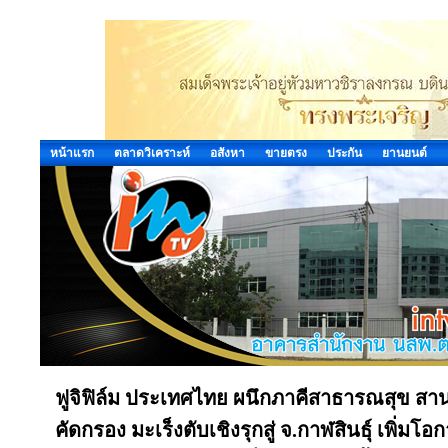
หน้าแรก
ตลาดวิเคราะห์
อสังหา
ขายตรง
ประกัน
ยานยนต์
ฟูจิฟิล์ม ประเทศไทย ผนึกภาคีสาธารณสุข ส
คัดกรอง มะเร็งตับเชิงรุกสู่ จ.กาฬสินธุ์ เพิ