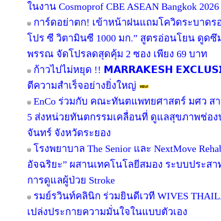
ในงาน Cosmoprof CBE ASEAN Bangkok 2026
การ์ดอย่าตก! เข้าหน้าฝนแถมโควิดระบาดรอ
โปร ซี วิตามินซี 1000 มก.” สูตรอ่อนโยน ดูดซึม
พรรณ จัดโปรลดสุดคุ้ม 2 ซอง เพียง 69 บาท
ก้าวไปไม่หยุด !! 𝗠𝗔𝗥𝗥𝗔𝗞𝗘𝗦𝗛 𝗘𝗫𝗖𝗟𝗨
ตีความสำเร็จอย่างยิ่งใหญ่
EnCo ร่วมกับ คณะทันตแพทยศาสตร์ มศว สานต่อ
5 ส่งหน่วยทันตกรรมเคลื่อนที่ ดูแลสุขภาพช่องป
จันทร์ จังหวัดระยอง
โรงพยาบาล The Senior และ NextMove Rehabilit
อัจฉริยะ” ผสานเทคโนโลยีสมอง ระบบประสาท แล
การดูแลผู้ป่วย Stroke
รมย์รวินท์คลินิก ร่วมยินดีเวที WIVES THAIL
เปล่งประกายความมั่นใจในแบบตัวเอง