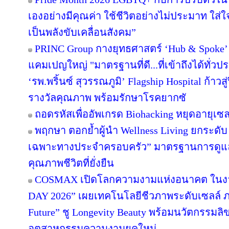
เองอย่างมีคุณค่า ใช้ชีวิตอย่างไม่ประมาท ใ
เป็นพลังขับเคลื่อนสังคม”
PRINC Group กางยุทธศาสตร์ ‘Hub & Spoke’ 
แคมเปญใหญ่ "มาตรฐานที่ดี...ที่เข้าถึงได้ทั่วป
‘รพ.พริ้นซ์ สุวรรณภูมิ’ Flagship Hospital ก้าว
รางวัลคุณภาพ พร้อมรักษาโรคยากซั
ถอดรหัสเพื่ออัพเกรด Biohacking หยุดอายุเซลล
พฤกษา ตอกย้ำผู้นำ Wellness Living ยกระดับ 
เฉพาะทางประจำครอบครัว” มาตรฐานการดูแลสุ
คุณภาพชีวิตที่ยั่งยืน
COSMAX เปิดโลกความงามแห่งอนาคต ใน
DAY 2026” เผยเทคโนโลยีชีวภาพระดับเซลล์ ภา
Future” ชู Longevity Beauty พร้อมนวัตกรรมลิข
อุตสาหกรรมความงามยุคใหม่