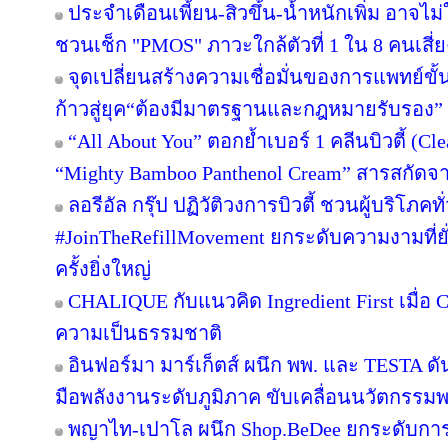
ประจำเดือนเพี้ยน-สิวขึ้น-น้ำหนักเพิ่ม อาจไม่ใ
ชวนเช็ก "PMOS" ภาวะใกล้ตัวที่ 1 ใน 8 คนเสี่ยง
จุดเปลี่ยนสร้างความเชื่อมั่นของการแพทย์ขั้
ก้าวสู่ยุค“ต้องมีมาตรฐานและกฎหมายรับรอง”
“All About You” ตอกย้ำเบอร์ 1 คลีนบิวตี้ (Cl
“Mighty Bamboo Panthenol Cream” สารสกัด
ลอรีอัล กรุ๊ป ปฏิวัติวงการบิวตี้ ชวนผู้บริโภ
#JoinTheRefillMovement ยกระดับความงามที่ยั
ครั้งยิ่งใหญ่
CHALIQUE กับแนวคิด Ingredient First เมื่อ Cl
ความเป็นธรรมชาติ
อินฟอร์มา มาร์เก็ตส์ ผนึก พพ. และ TESTA ด
มือพลังงานระดับภูมิภาค ขับเคลื่อนนวัตกรร
พญาไท-เปาโล ผนึก Shop.BeDee ยกระดับการ