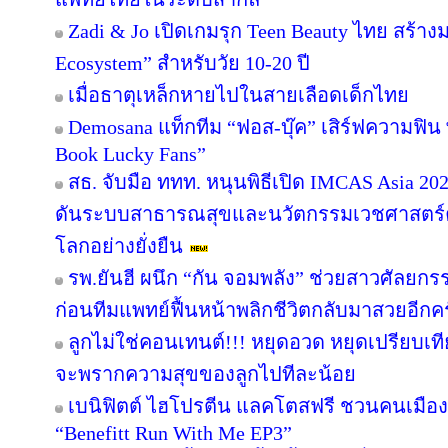
Zadi & Jo เปิดเกมรุก Teen Beauty ไทย สร้า
Ecosystem” สำหรับวัย 10-20 ปี
เมื่อธาตุเหล็กหายไปในสายเลือดเด็กไทย
Demosana แท็กทีม “ฟอส-บุ๊ค” เสิร์ฟความฟิน
Book Lucky Fans”
สธ. จับมือ ททท. หนุนพิธีเปิด IMCAS Asia 
ดันระบบสาธารณสุขและนวัตกรรมเวชศาสตร์คว
โลกอย่างยั่งยืน
รพ.ยันฮี ผนึก “กัน จอมพลัง” ช่วยสาวศัลยกร
ก่อนทีมแพทย์ฟื้นหน้าพลิกชีวิตกลับมาสวยอีกครั
ลูกไม่ใช่คอนเทนต์!!! หยุดอวด หยุดเปรียบเ
จะพรากความสุขของลูกไปทีละน้อย
เบนิฟิตต์ ไฮโปรตีน แลคโตสฟรี ชวนคนเมือง
“Benefitt Run With Me EP3”