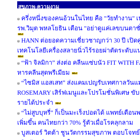
สุขภาพ-ความงาม
ครึ่งหนึ่งของคนอ้วนในไทย คือ "วัยทำงาน" เห
รพ.วิมุต พหลโยธิน เตือน "อย่าดูแค่เลขบนตา
HANN ต่อยอดความเชี่ยวชาญกว่า 30 ปี เปิดศู
เทคโนโลยีเครื่องสลายนิ่วไร้รอยผ่าตัดระดับแน
“ฟ้า จิลมิกา” ส่งต่อ คลีนแซ่บนัว FIT WITH
หารคลีนสุดพรีเมียม
“ไซมิส แอสเสท” ส่งแคมเปญรับเทศกาลวันแม
ROSEMARY เสิร์ฟเมนูและโปรโมชั่นพิเศษ ขับเคล
รายได้ประจำ
“ไม่สูบบุหรี่" ก็เป็นมะเร็งปอดได้ แพทย์เตือนพบ
เพิ่มขึ้น คนไทยกว่า 70% รู้ตัวเมื่อโรคลุกลาม
บูสเตอร์ วิตต้า ชูนวัตกรรมสุขภาพ ตอบโจทย์