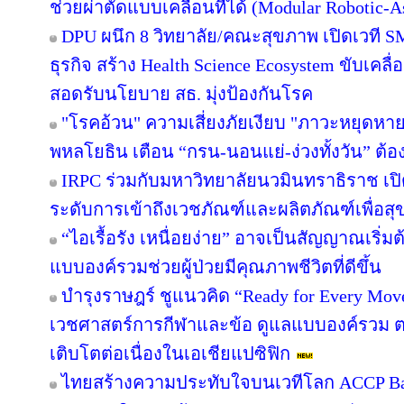
ช่วยผ่าตัดแบบเคลื่อนที่ได้ (Modular Robotic
DPU ผนึก 8 วิทยาลัย/คณะสุขภาพ เปิดเวที SMAR
ธุรกิจ สร้าง Health Science Ecosystem ขับเคลื
สอดรับนโยบาย สธ. มุ่งป้องกันโรค
"โรคอ้วน" ความเสี่ยงภัยเงียบ "ภาวะหยุดหา
พหลโยธิน เตือน “กรน-นอนแย่-ง่วงทั้งวัน” ต้
IRPC ร่วมกับมหาวิทยาลัยนวมินทราธิราช เปิด
ระดับการเข้าถึงเวชภัณฑ์และผลิตภัณฑ์เพื่อส
“ไอเรื้อรัง เหนื่อยง่าย” อาจเป็นสัญญาณเริ
แบบองค์รวมช่วยผู้ป่วยมีคุณภาพชีวิตที่ดีขึ้น
บำรุงราษฎร์ ชูแนวคิด “Ready for Every Move
เวชศาสตร์การกีฬาและข้อ ดูแลแบบองค์รวม ตอบร
เติบโตต่อเนื่องในเอเชียแปซิฟิก
ไทยสร้างความประทับใจบนเวทีโลก ACCP Ban