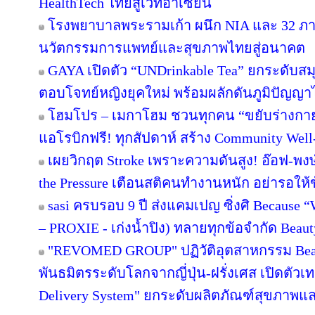
HealthTech ไทยสู่เวทีอาเซียน
โรงพยาบาลพระรามเก้า ผนึก NIA และ 32 ภาคี
นวัตกรรมการแพทย์และสุขภาพไทยสู่อนาคต
GAYA เปิดตัว “UNDrinkable Tea” ยกระดับสม
ตอบโจทย์หญิงยุคใหม่ พร้อมผลักดันภูมิปัญญาไ
โฮมโปร – เมกาโฮม ชวนทุกคน “ขยับร่างกาย เติม
แอโรบิกฟรี! ทุกสัปดาห์ สร้าง Community Well
เผยวิกฤต Stroke เพราะความดันสูง! อ๊อฟ-พง
the Pressure เตือนสติคนทำงานหนัก อย่ารอให้
sasi ครบรอบ 9 ปี ส่งแคมเปญ ซิ่งศิ Because “W
– PROXIE - เก่งน้ำปิง) ทลายทุกข้อจำกัด Beaut
"REVOMED GROUP" ปฏิวัติอุตสาหกรรม Beaut
พันธมิตรระดับโลกจากญี่ปุ่น-ฝรั่งเศส เปิดตัว
Delivery System" ยกระดับผลิตภัณฑ์สุขภาพ