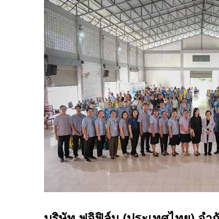
บริษัท ฟูจิฟิล์ม (ประเทศไทย) จำก