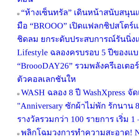
“ห้างเซ็นทรัล” เดินหน้าสนับสนุ
มือ “BROOO” เปิดแฟลกชิปสโตร์แห
ชิดลม ยกระดับประสบการณ์รันนิ่งแว
Lifestyle ฉลองครบรอบ 5 ปีของแบ
“BroooDAY26” รวมพลังครีเอเตอร์
ตัวคอลเลกชันให
WASH ฉลอง 8 ปี WashXpress จ
"Anniversary ซักผ้าไม่พัก รักนาน 8 
รางวัลรวมกว่า 100 รายการ เริ่ม 1 –
พลิกโฉมวงการทำความสะอาด! NI