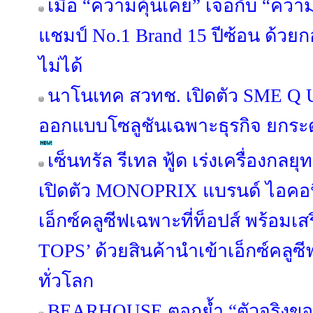
เมื่อ “ความคุ้นเคย” เจอกับ “คว
แชมป์ No.1 Brand 15 ปีซ้อน ด้วย
ไม่ได้
นาโนเทค สวทช. เปิดตัว SME Q U
ออกแบบโซลูชันเฉพาะธุรกิจ ยกระ
เซ็นทรัล รีเทล ฟู้ด เร่งเครื่องกลยุ
เปิดตัว MONOPRIX แบรนด์ ไอคอนิค
เอ็กซ์คลูซีฟเฉพาะที่ท็อปส์ พร้อมเส
TOPS’ ด้วยสินค้านำเข้าเอ็กซ์คล
ทั่วโลก
BEARHOUSE ตอกย้ำ “ตัวจริงขอ