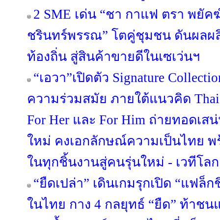
2 SME เด่น “ชา กาแฟ ตรา พยัคฆ์” 
ชรินทร์พรรณ” โตคู่ชุมชน ดันผลผล
ท้องถิ่น สู่สินค้าขายดีในเซเว่นฯ
“เอวา”เปิดตัว Signature Collect
ความร่วมสมัย ภายใต้แนวคิด Thai C
For Her และ For Him ถ่ายทอดเสน
ใหม่ คงเอกลักษณ์ความเป็นไทย พร
ในทุกชิ้นงานสู่คนรุ่นใหม่ - เวทีโลก
“ยืดเปล่า” เดินเกมรุกเปิด “แฟล็ก
ในไทย กาง 4 กลยุทธ์ “ยืด” ท้าชน