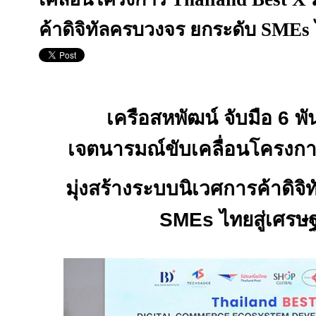
ค้าดิจิทัลครบวงจร ยกระดับ SMEs ไ
เครือสหพัฒน์ จับมือ
6
พั
เจตนารมณ์ขับเคลื่อนโครงก
มุ่งสร้างระบบนิเวศการค้าดิจ
SMEs
ไทยสู่เศรษฐ