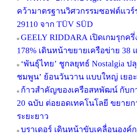
คว้ามาตรฐานวิศวกรรมซอฟต์แวร์ร
29110 จาก TÜV SÜD
GEELY RIDDARA เปิดเกมรุกครึ่งป
178% เดินหน้าขยายเครือข่าย 38 แ
‘พันธุ์ไทย’ ชูกลยุทธ์ Nostalgia 
ชมพูน’ ย้อนวันวาน แบบใหญ่ เยอะ
ก้าวสำคัญของเครือสหพัฒน์ กับ
20 ฉบับ ต่อยอดเทคโนโลยี ขยายกา
ระยะยาว
บราเดอร์ เดินหน้าขับเคลื่อนองค